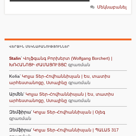
Մեկնաբանել
ՎԵՐՋԻՆ ՄԵԿՆԱԲԱՆՈՒԹՅՈՒՆՆԵՐ
Stalin
՝
Վոլֆգանգ Բորխերտ (Wolfgang Borchert) |
ԽՈՀԱՆՈՑԻ ԺԱՄԱՑՈՒՅՑԸ
գրառման
Kolia
՝
Կոլյա Տեր-Հովհաննիսյան | Ես, տատիս
արհեստանոցը, Ստալինը
գրառման
Արմեն
՝
Կոլյա Տեր-Հովհաննիսյան | Ես, տատիս
արհեստանոցը, Ստալինը
գրառման
Զեմֆիրա
՝
Կոլյա Տեր-Հովհաննիսյան | Օլեգ
գրառման
Զեմֆիրա
՝
Կոլյա Տեր-Հովհաննիսյան | ՊԱԼԱՏ 317