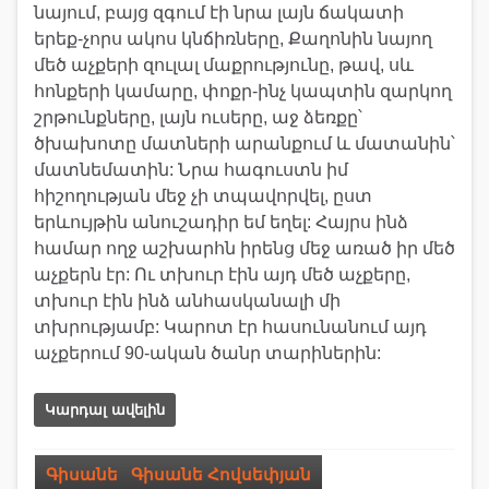
նայում, բայց զգում էի նրա լայն ճակատի
երեք-չորս ակոս կնճիռները, Քաղոնին նայող
մեծ աչքերի զուլալ մաքրությունը, թավ, սև
հոնքերի կամարը, փոքր-ինչ կապտին զարկող
շրթունքները, լայն ուսերը, աջ ձեռքը՝
ծխախոտը մատների արանքում և մատանին՝
մատնեմատին: Նրա հագուստն իմ
հիշողության մեջ չի տպավորվել, ըստ
երևույթին անուշադիր եմ եղել: Հայրս ինձ
համար ողջ աշխարհն իրենց մեջ առած իր մեծ
աչքերն էր: Ու տխուր էին այդ մեծ աչքերը,
տխուր էին ինձ անհասկանալի մի
տխրությամբ: Կարոտ էր հասունանում այդ
աչքերում 90-ական ծանր տարիներին:
Կարդալ ավելին
Գիսանե
,
Գիսանե Հովսեփյան