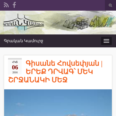
Togg
sear
Search for:
form
Գրական Կամուրջ
Toggl
navig
Գիսանե Հովսեփյան |
ՀԿՏ
06
ԵՐԵՔ ԴՐՎԱԳ՝ ՄԵԿ
2016
ՇՐՋԱՆԱԿԻ ՄԵՋ