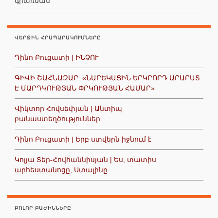
գրառման
ՎԵՐՋԻՆ ՀՐԱՊԱՐԱԿՈՒՄՆԵՐԸ
Դինո Բուցատի | ԻՆՉՈՒ
ԳԻՎԻ ՇԱՀՆԱԶԱՐ. «ՆԱՐԵԿԱՑԻՆ ԵՐԿՐՈՐԴ ԱՐԱՐԱՏ
Է ՄԱՐԴԿՈՒԹՅԱՆ ՓՐԿՈՒԹՅԱՆ ՀԱՄԱՐ»
Վիկտոր Հովսեփյան | Անտիպ
բանաստեղծություններ
Դինո Բուցատի | Երբ ստվերն իջնում է
Կոլյա Տեր-Հովհաննիսյան | Ես, տատիս
արհեստանոցը, Ստալինը
ԲՈԼՈՐ ԲԱԺԻՆՆԵՐԸ