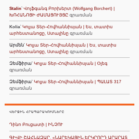
Stalin
՝
Վոլֆգանգ Բորխերտ (Wolfgang Borchert) |
ԽՈՀԱՆՈՑԻ ԺԱՄԱՑՈՒՅՑԸ
գրառման
Kolia
՝
Կոլյա Տեր-Հովհաննիսյան | Ես, տատիս
արհեստանոցը, Ստալինը
գրառման
Արմեն
՝
Կոլյա Տեր-Հովհաննիսյան | Ես, տատիս
արհեստանոցը, Ստալինը
գրառման
Զեմֆիրա
՝
Կոլյա Տեր-Հովհաննիսյան | Օլեգ
գրառման
Զեմֆիրա
՝
Կոլյա Տեր-Հովհաննիսյան | ՊԱԼԱՏ 317
գրառման
ՎԵՐՋԻՆ ՀՐԱՊԱՐԱԿՈՒՄՆԵՐԸ
Դինո Բուցատի | ԻՆՉՈՒ
ԳԻՎԻ ՇԱՀՆԱԶԱՐ. «ՆԱՐԵԿԱՑԻՆ ԵՐԿՐՈՐԴ ԱՐԱՐԱՏ