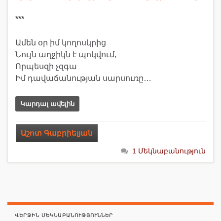
***
Ամեն օր իմ կողոսկրից
Նույն աղջիկն է պոկվում,
Որպեսզի չզգա
Իմ դավաճանության սարսուռը…
Կարդալ ավելին
Աշոտ Գաբրիելյան
1 Մեկնաբանություն
ՎԵՐՋԻՆ ՄԵԿՆԱԲԱՆՈՒԹՅՈՒՆՆԵՐ