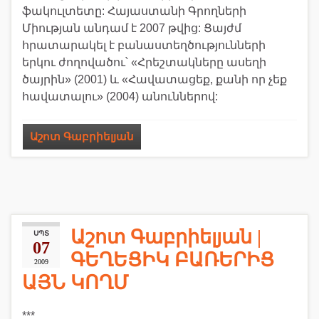
ֆակուլտետը: Հայաստանի Գրողների
Միության անդամ է 2007 թվից: Ցայժմ
հրատարակել է բանաստեղծությունների
երկու ժողովածու՝ «Հրեշտակները ասեղի
ծայրին» (2001) և «Հավատացեք, քանի որ չեք
հավատալու» (2004) անուններով:
Աշոտ Գաբրիելյան
Աշոտ Գաբրիելյան |
ՍՊՏ
07
ԳԵՂԵՑԻԿ ԲԱՌԵՐԻՑ
2009
ԱՅՆ ԿՈՂՄ
***