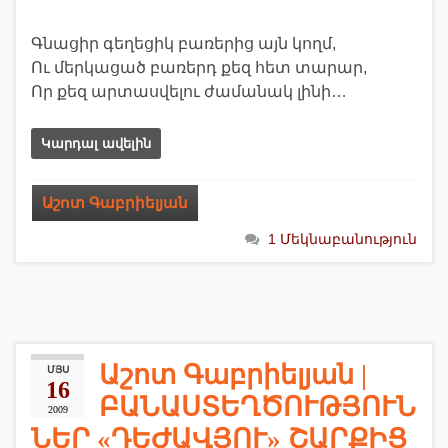
Գնացիր գեղեցիկ բառերից այն կողմ,
Ու մերկացած բառերդ քեզ հետ տարար,
Որ քեզ արտասվելու ժամանակ լինի…
Կարդալ ավելին
Աշոտ Գաբրիելյան
1 Մեկնաբանություն
Աշոտ Գաբրիելյան |
ՄՅՍ
16
ԲԱՆԱՍՏԵՂԾՈՒԹՅՈՒՆ
2009
ՆԵՐ «ԴԵԺԱՎՅՈՒ» ՇԱՐՔԻՑ