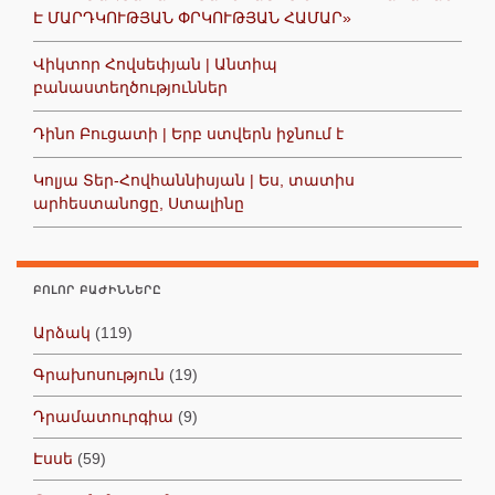
Է ՄԱՐԴԿՈՒԹՅԱՆ ՓՐԿՈՒԹՅԱՆ ՀԱՄԱՐ»
Վիկտոր Հովսեփյան | Անտիպ
բանաստեղծություններ
Դինո Բուցատի | Երբ ստվերն իջնում է
Կոլյա Տեր-Հովհաննիսյան | Ես, տատիս
արհեստանոցը, Ստալինը
ԲՈԼՈՐ ԲԱԺԻՆՆԵՐԸ
Արձակ
(119)
Գրախոսություն
(19)
Դրամատուրգիա
(9)
Էսսե
(59)