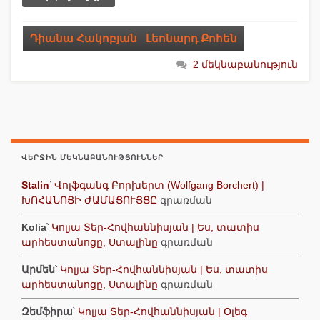
Դիանա Հակոբյան
,
Լեոնարդ Քոհեն
2 մեկնաբանություն
ՎԵՐՋԻՆ ՄԵԿՆԱԲԱՆՈՒԹՅՈՒՆՆԵՐ
Stalin
՝
Վոլֆգանգ Բորխերտ (Wolfgang Borchert) |
ԽՈՀԱՆՈՑԻ ԺԱՄԱՑՈՒՅՑԸ
գրառման
Kolia
՝
Կոլյա Տեր-Հովհաննիսյան | Ես, տատիս
արհեստանոցը, Ստալինը
գրառման
Արմեն
՝
Կոլյա Տեր-Հովհաննիսյան | Ես, տատիս
արհեստանոցը, Ստալինը
գրառման
Զեմֆիրա
՝
Կոլյա Տեր-Հովհաննիսյան | Օլեգ