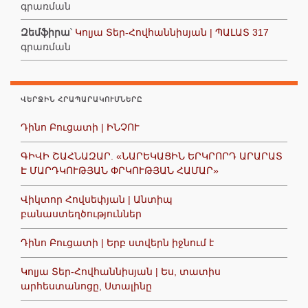
գրառման
Զեմֆիրա
՝
Կոլյա Տեր-Հովհաննիսյան | ՊԱԼԱՏ 317
գրառման
ՎԵՐՋԻՆ ՀՐԱՊԱՐԱԿՈՒՄՆԵՐԸ
Դինո Բուցատի | ԻՆՉՈՒ
ԳԻՎԻ ՇԱՀՆԱԶԱՐ. «ՆԱՐԵԿԱՑԻՆ ԵՐԿՐՈՐԴ ԱՐԱՐԱՏ
Է ՄԱՐԴԿՈՒԹՅԱՆ ՓՐԿՈՒԹՅԱՆ ՀԱՄԱՐ»
Վիկտոր Հովսեփյան | Անտիպ
բանաստեղծություններ
Դինո Բուցատի | Երբ ստվերն իջնում է
Կոլյա Տեր-Հովհաննիսյան | Ես, տատիս
արհեստանոցը, Ստալինը