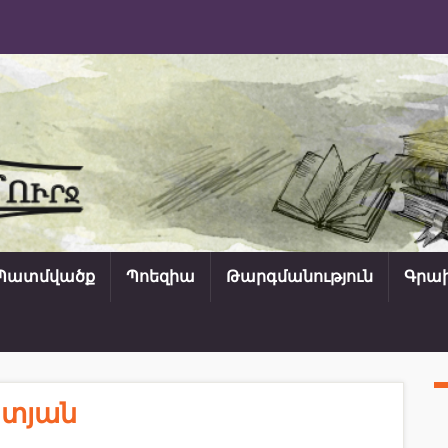
Պատմվածք
Պոեզիա
Թարգմանություն
Գրախ
տյան