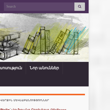
Search for:
ոսություն
Նոր անուններ
ՎԵՐՋԻՆ ՄԵԿՆԱԲԱՆՈՒԹՅՈՒՆՆԵՐ
Stalin
՝
Վոլֆգանգ Բորխերտ (Wolfgang