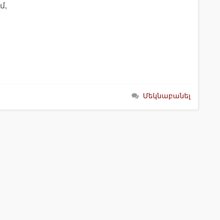
մ,
Մեկնաբանել