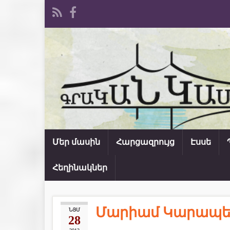
Մեր մասին
Հարցազրույց
Էսսե
Հեղինակներ
Մարիամ Կարապե
ՆՅՄ
28