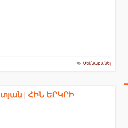
Մեկնաբանել
յան | ՀԻՆ ԵՐԿՐԻ