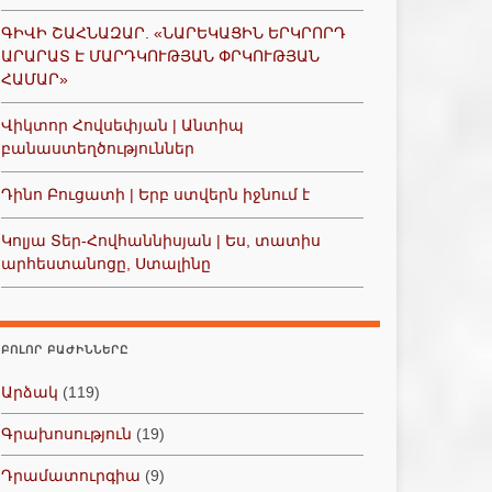
ԳԻՎԻ ՇԱՀՆԱԶԱՐ. «ՆԱՐԵԿԱՑԻՆ ԵՐԿՐՈՐԴ
ԱՐԱՐԱՏ Է ՄԱՐԴԿՈՒԹՅԱՆ ՓՐԿՈՒԹՅԱՆ
ՀԱՄԱՐ»
Վիկտոր Հովսեփյան | Անտիպ
բանաստեղծություններ
Դինո Բուցատի | Երբ ստվերն իջնում է
Կոլյա Տեր-Հովհաննիսյան | Ես, տատիս
արհեստանոցը, Ստալինը
ԲՈԼՈՐ ԲԱԺԻՆՆԵՐԸ
Արձակ
(119)
Գրախոսություն
(19)
Դրամատուրգիա
(9)