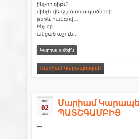
ինչ-որ ռիթմ`
մինչև վերջ չտառապածների
թեթև հանգով…
Ինչ-որ
անցած աշուն…
Կարդալ ավելին
Մարիամ Կարապետյան
Մարիամ Կարապետ
ՓՏՐ
02
ՊԱՏՇԳԱՄԲԻՑ
2010
***