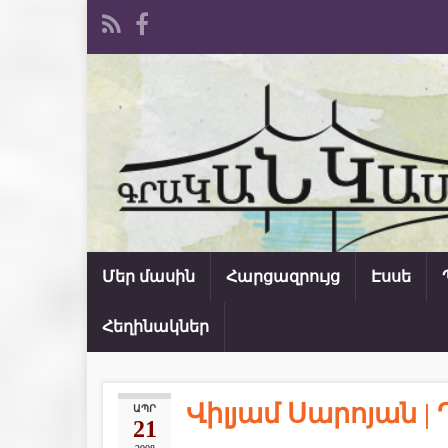
Մեր մասին
Հարցազրույց
Էսսե
Հեղինակներ
Վիլյամ Սարոյան 
ԱՊՐ
21