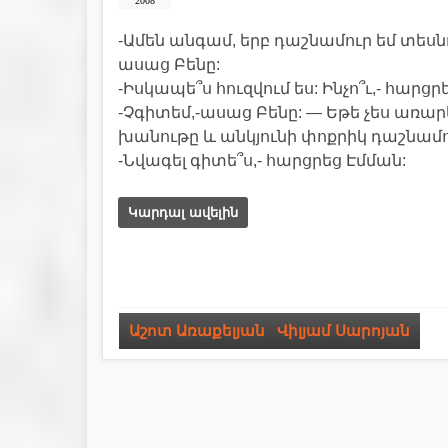
2008
-Ամեն անգամ, երբ դաշնամուր եմ տեսնու
ասաց Բենը:
-Իսկապե՞ս հուզվում ես: Ինչո՞ւ,- հարցր
-Չգիտեմ,-ասաց Բենը: — Եթե չես առար
խանութը և անկյունի փոքրիկ դաշնամու
-Նվագել գիտե՞ս,- հարցրեց Էմման:
Կարդալ ավելին
Աշոտ Առաքելյան
,
Վիլյամ Սարոյան