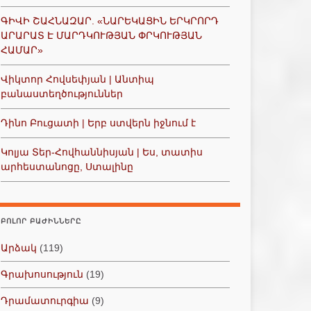
ԳԻՎԻ ՇԱՀՆԱԶԱՐ. «ՆԱՐԵԿԱՑԻՆ ԵՐԿՐՈՐԴ
ԱՐԱՐԱՏ Է ՄԱՐԴԿՈՒԹՅԱՆ ՓՐԿՈՒԹՅԱՆ
ՀԱՄԱՐ»
Վիկտոր Հովսեփյան | Անտիպ
բանաստեղծություններ
Դինո Բուցատի | Երբ ստվերն իջնում է
Կոլյա Տեր-Հովհաննիսյան | Ես, տատիս
արհեստանոցը, Ստալինը
ԲՈԼՈՐ ԲԱԺԻՆՆԵՐԸ
Արձակ
(119)
Գրախոսություն
(19)
Դրամատուրգիա
(9)