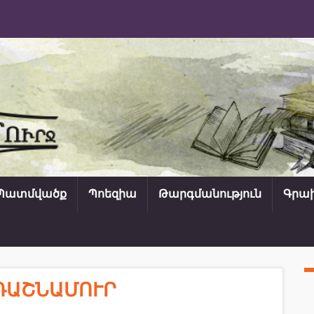
Պատմվածք
Պոեզիա
Թարգմանություն
Գրախ
| ԴԱՇՆԱՄՈՒՐ