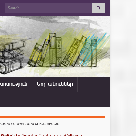
Search for:
ոսություն
Նոր անուններ
ՎԵՐՋԻՆ ՄԵԿՆԱԲԱՆՈՒԹՅՈՒՆՆԵՐ
Stalin
՝
Վոլֆգանգ Բորխերտ (Wolfgang