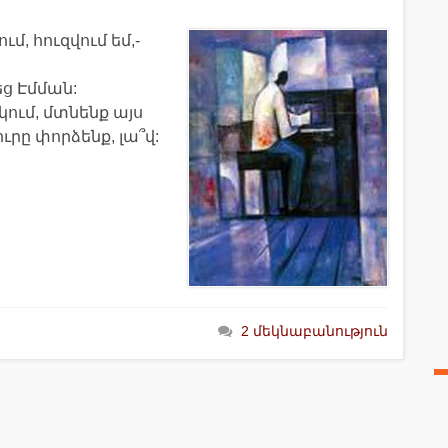
մ, հուզվում եմ,-
եց Էմման:
կում, մտնենք այս
րը փորձենք, լա՞վ:
2 մեկնաբանություն