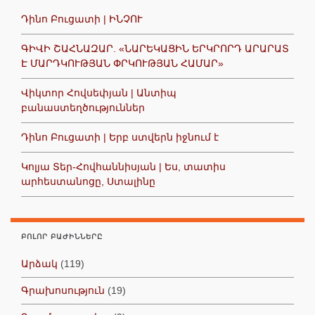
Դինո Բուցատի | ԻՆՉՈՒ
ԳԻՎԻ ՇԱՀՆԱԶԱՐ. «ՆԱՐԵԿԱՑԻՆ ԵՐԿՐՈՐԴ ԱՐԱՐԱՏ
Է ՄԱՐԴԿՈՒԹՅԱՆ ՓՐԿՈՒԹՅԱՆ ՀԱՄԱՐ»
Վիկտոր Հովսեփյան | Անտիպ
բանաստեղծություններ
Դինո Բուցատի | Երբ ստվերն իջնում է
Կոլյա Տեր-Հովհաննիսյան | Ես, տատիս
արհեստանոցը, Ստալինը
ԲՈԼՈՐ ԲԱԺԻՆՆԵՐԸ
Արձակ
(119)
Գրախոսություն
(19)