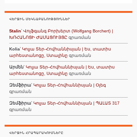
ՎԵՐՋԻՆ ՄԵԿՆԱԲԱՆՈՒԹՅՈՒՆՆԵՐ
Stalin
՝
Վոլֆգանգ Բորխերտ (Wolfgang Borchert) |
ԽՈՀԱՆՈՑԻ ԺԱՄԱՑՈՒՅՑԸ
գրառման
Kolia
՝
Կոլյա Տեր-Հովհաննիսյան | Ես, տատիս
արհեստանոցը, Ստալինը
գրառման
Արմեն
՝
Կոլյա Տեր-Հովհաննիսյան | Ես, տատիս
արհեստանոցը, Ստալինը
գրառման
Զեմֆիրա
՝
Կոլյա Տեր-Հովհաննիսյան | Օլեգ
գրառման
Զեմֆիրա
՝
Կոլյա Տեր-Հովհաննիսյան | ՊԱԼԱՏ 317
գրառման
ՎԵՐՋԻՆ ՀՐԱՊԱՐԱԿՈՒՄՆԵՐԸ