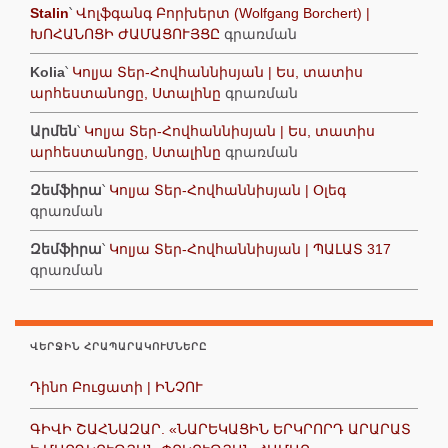
Stalin
՝
Վոլֆգանգ Բորխերտ (Wolfgang Borchert) |
ԽՈՀԱՆՈՑԻ ԺԱՄԱՑՈՒՅՑԸ
գրառման
Kolia
՝
Կոլյա Տեր-Հովհաննիսյան | Ես, տատիս
արհեստանոցը, Ստալինը
գրառման
Արմեն
՝
Կոլյա Տեր-Հովհաննիսյան | Ես, տատիս
արհեստանոցը, Ստալինը
գրառման
Զեմֆիրա
՝
Կոլյա Տեր-Հովհաննիսյան | Օլեգ
գրառման
Զեմֆիրա
՝
Կոլյա Տեր-Հովհաննիսյան | ՊԱԼԱՏ 317
գրառման
ՎԵՐՋԻՆ ՀՐԱՊԱՐԱԿՈՒՄՆԵՐԸ
Դինո Բուցատի | ԻՆՉՈՒ
ԳԻՎԻ ՇԱՀՆԱԶԱՐ. «ՆԱՐԵԿԱՑԻՆ ԵՐԿՐՈՐԴ ԱՐԱՐԱՏ