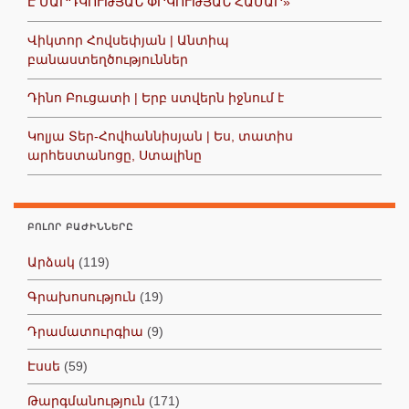
Է ՄԱՐԴԿՈՒԹՅԱՆ ՓՐԿՈՒԹՅԱՆ ՀԱՄԱՐ»
Վիկտոր Հովսեփյան | Անտիպ
բանաստեղծություններ
Դինո Բուցատի | Երբ ստվերն իջնում է
Կոլյա Տեր-Հովհաննիսյան | Ես, տատիս
արհեստանոցը, Ստալինը
ԲՈԼՈՐ ԲԱԺԻՆՆԵՐԸ
Արձակ
(119)
Գրախոսություն
(19)
Դրամատուրգիա
(9)
Էսսե
(59)
Թարգմանություն
(171)