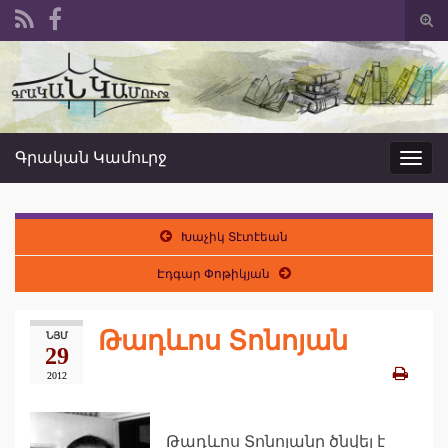
Togg
sear
Search for:
form
Գրական Կամուրջ
Toggl
navig
Խաչիկ Տէտէեան
Էդգար Փոթիկյան
Թադևոս Տոնոյան
ՆՅՄ
29
2012
Թադևոս Տոնոյանը ծնվել է