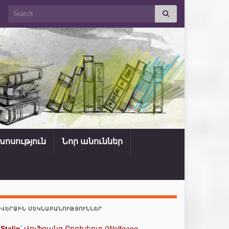
Search for:
ոսություն
Նոր անուններ
ՎԵՐՋԻՆ ՄԵԿՆԱԲԱՆՈՒԹՅՈՒՆՆԵՐ
Stalin
՝
Վոլֆգանգ Բորխերտ (Wolfgang