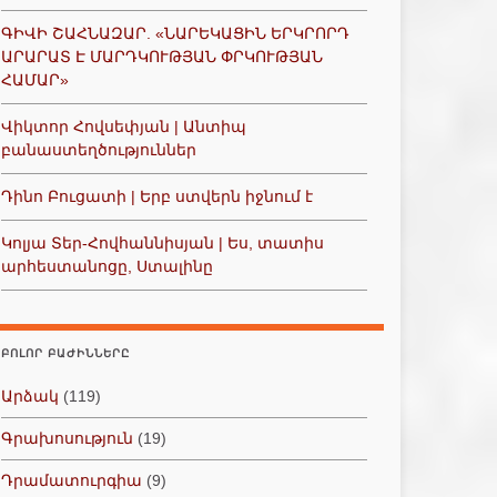
ԳԻՎԻ ՇԱՀՆԱԶԱՐ. «ՆԱՐԵԿԱՑԻՆ ԵՐԿՐՈՐԴ
ԱՐԱՐԱՏ Է ՄԱՐԴԿՈՒԹՅԱՆ ՓՐԿՈՒԹՅԱՆ
ՀԱՄԱՐ»
Վիկտոր Հովսեփյան | Անտիպ
բանաստեղծություններ
Դինո Բուցատի | Երբ ստվերն իջնում է
Կոլյա Տեր-Հովհաննիսյան | Ես, տատիս
արհեստանոցը, Ստալինը
ԲՈԼՈՐ ԲԱԺԻՆՆԵՐԸ
Արձակ
(119)
Գրախոսություն
(19)
Դրամատուրգիա
(9)