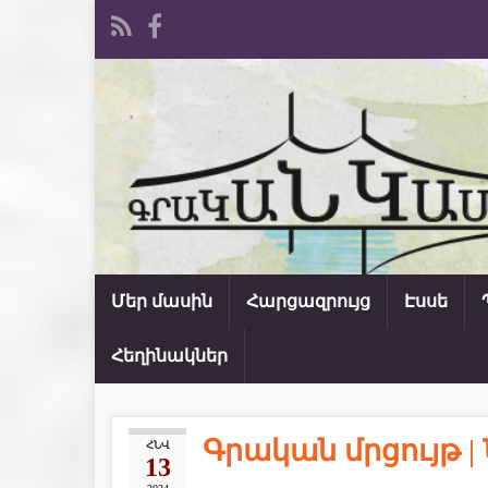
Մեր մասին
Հարցազրույց
Էսսե
Հեղինակներ
Գրական մրցույթ |
ՀՆՎ
13