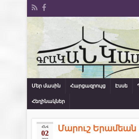
Մեր մասին
Հարցազրույց
Էսսե
Հեղինակներ
Մարուշ Երամեան 
ՀՆՎ
02