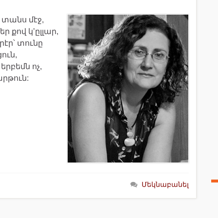
մ տանս մէջ,
 քով կ’ըլլար,
րէր՝ տունը
ուն,
երբեմն ոչ,
արթուն:
Մեկնաբանել