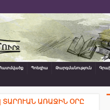
Պատմվածք
Պոեզիա
Թարգմանություն
Գրախ
| ՏԱՐՈՒԱՆ ԱՌԱՋԻՆ ՕՐԸ