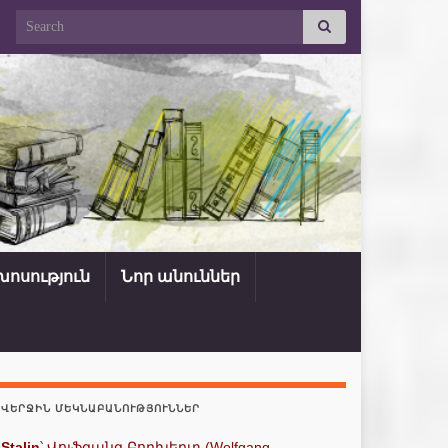
Search for:
ոսություն
Նոր անուններ
ՎԵՐՋԻՆ ՄԵԿՆԱԲԱՆՈՒԹՅՈՒՆՆԵՐ
Stalin
՝
Վոլֆգանգ Բորխերտ (Wolfgang