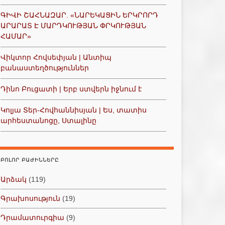
ԳԻՎԻ ՇԱՀՆԱԶԱՐ. «ՆԱՐԵԿԱՑԻՆ ԵՐԿՐՈՐԴ
ԱՐԱՐԱՏ Է ՄԱՐԴԿՈՒԹՅԱՆ ՓՐԿՈՒԹՅԱՆ
ՀԱՄԱՐ»
Վիկտոր Հովսեփյան | Անտիպ
բանաստեղծություններ
Դինո Բուցատի | Երբ ստվերն իջնում է
Կոլյա Տեր-Հովհաննիսյան | Ես, տատիս
արհեստանոցը, Ստալինը
ԲՈԼՈՐ ԲԱԺԻՆՆԵՐԸ
Արձակ
(119)
Գրախոսություն
(19)
Դրամատուրգիա
(9)