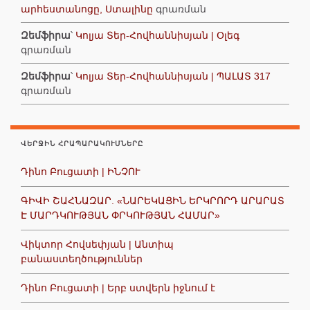
արհեստանոցը, Ստալինը
գրառման
Զեմֆիրա
՝
Կոլյա Տեր-Հովհաննիսյան | Օլեգ
գրառման
Զեմֆիրա
՝
Կոլյա Տեր-Հովհաննիսյան | ՊԱԼԱՏ 317
գրառման
ՎԵՐՋԻՆ ՀՐԱՊԱՐԱԿՈՒՄՆԵՐԸ
Դինո Բուցատի | ԻՆՉՈՒ
ԳԻՎԻ ՇԱՀՆԱԶԱՐ. «ՆԱՐԵԿԱՑԻՆ ԵՐԿՐՈՐԴ ԱՐԱՐԱՏ
Է ՄԱՐԴԿՈՒԹՅԱՆ ՓՐԿՈՒԹՅԱՆ ՀԱՄԱՐ»
Վիկտոր Հովսեփյան | Անտիպ
բանաստեղծություններ
Դինո Բուցատի | Երբ ստվերն իջնում է