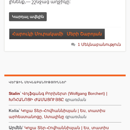
լինենք,— շշնջաց աղջիկը:
Կարդալ ավելին
Հարուկի Մուրակամի
,
Մերի Շարոյան
1 Մեկնաբանություն
ՎԵՐՋԻՆ ՄԵԿՆԱԲԱՆՈՒԹՅՈՒՆՆԵՐ
Stalin
՝
Վոլֆգանգ Բորխերտ (Wolfgang Borchert) |
ԽՈՀԱՆՈՑԻ ԺԱՄԱՑՈՒՅՑԸ
գրառման
Kolia
՝
Կոլյա Տեր-Հովհաննիսյան | Ես, տատիս
արհեստանոցը, Ստալինը
գրառման
Արմեն
՝
Կոլյա Տեր-Հովհաննիսյան | Ես, տատիս