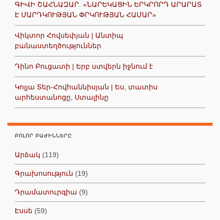
ԳԻՎԻ ՇԱՀՆԱԶԱՐ. «ՆԱՐԵԿԱՑԻՆ ԵՐԿՐՈՐԴ ԱՐԱՐԱՏ
Է ՄԱՐԴԿՈՒԹՅԱՆ ՓՐԿՈՒԹՅԱՆ ՀԱՄԱՐ»
Վիկտոր Հովսեփյան | Անտիպ
բանաստեղծություններ
Դինո Բուցատի | Երբ ստվերն իջնում է
Կոլյա Տեր-Հովհաննիսյան | Ես, տատիս
արհեստանոցը, Ստալինը
ԲՈԼՈՐ ԲԱԺԻՆՆԵՐԸ
Արձակ
(119)
Գրախոսություն
(19)
Դրամատուրգիա
(9)
Էսսե
(59)