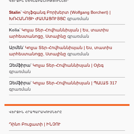
ՎԵՐՋԻՆ ՄԵԿՆԱԲԱՆՈՒԹՅՈՒՆՆԵՐ
Stalin
՝
Վոլֆգանգ Բորխերտ (Wolfgang Borchert) |
ԽՈՀԱՆՈՑԻ ԺԱՄԱՑՈՒՅՑԸ
գրառման
Kolia
՝
Կոլյա Տեր-Հովհաննիսյան | Ես, տատիս
արհեստանոցը, Ստալինը
գրառման
Արմեն
՝
Կոլյա Տեր-Հովհաննիսյան | Ես, տատիս
արհեստանոցը, Ստալինը
գրառման
Զեմֆիրա
՝
Կոլյա Տեր-Հովհաննիսյան | Օլեգ
գրառման
Զեմֆիրա
՝
Կոլյա Տեր-Հովհաննիսյան | ՊԱԼԱՏ 317
գրառման
ՎԵՐՋԻՆ ՀՐԱՊԱՐԱԿՈՒՄՆԵՐԸ
Դինո Բուցատի | ԻՆՉՈՒ