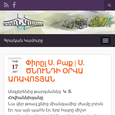
Togg
sear
Search for:
form
Գրական Կամուրջ
Toggl
navig
Փիրըլ Ս. Բաք | Ս.
ԴԿՏ
17
ԾՆՈՒՆԴԻ ՕՐՎԱ
2007
ԱՌԱՎՈՏՅԱՆ
Անգլերենից թարգմանեց
Կ. Տ.
Հովհաննիսյանը
Նա վեր թռավ քնից միանգամից: Ժամը չորսն
էր. դա այն պահն էր, երբ հայրը միշտ