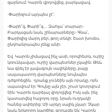
զարնում: Կարոն վրդովվեց, բարկացավ.
-Փարիզում այդպես չէ՛:
-Փարի՜զ, Փարի՜զ… Զահլա՛ տարար:-
Բարկացան նաև շինարարները:- Գնա՛,
Փարիզից մարդ բեր, թող տնկի: Շատ խոսես,
ընդհանրապես չենք անի:
Եվ Կարոն չիմացավ ինչ ասի, որովհետև ուրիշ
կռունկավար, ուրիշ վարպետներ չկային: Թեև
նա գնել էր լավագույն սալիկները, բայց
սալապատող վարպետները նույնպես
դժգոհեցին. դրանք չունեին այն որակը, որն
սպասվում էր: Գույնը այն չէր, շուտ կոտրվում
էին: Կարոն դարձյալ վրդովվեց: Իսկ այն, ինչ
կատարվեց հաջորդ օրը, նրան ուղղակի
հանեց ափերից: Մի արկղ սալիկ չկար: Չկար
նաև երկրորդ կարծիք. գողացել են: Կարոն