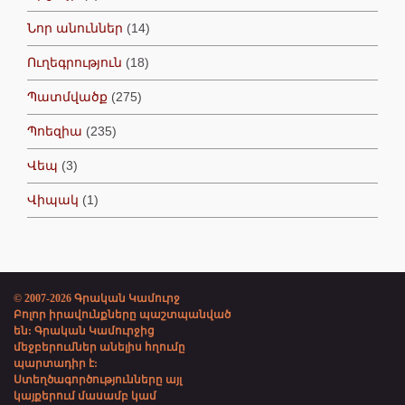
Նոր անուններ
(14)
Ուղեգրություն
(18)
Պատմվածք
(275)
Պոեզիա
(235)
Վեպ
(3)
Վիպակ
(1)
© 2007-2026 Գրական Կամուրջ
Բոլոր իրավունքները պաշտպանված
են: Գրական Կամուրջից
մեջբերումներ անելիս հղումը
պարտադիր է:
Ստեղծագործությունները այլ
կայքերում մասամբ կամ