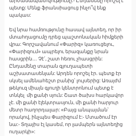
արժանապատվությունը:- Ընդամենը որոշել է
պետք: Մենք ֆրանսիացուց ինչո՞վ ենք
պակաս:
Եվ նրա համռությունը հասավ այնտեղ, որ իր
մտահղացումը դրեց պաշտոնական հիմքերի
վրա: Գորշավանում «Փարիզ» կառուցելու,
«Փարիզում» ապրելու երազանքը նրան
հասցրին… Չէ՛, շատ հեռու չհասցրին:
Ընդամենը տարան գյուղապետի
աշխատասենյան: Արդեն որոշել էր. պետք էր
սկսել ամենահեշտ բանից՝ լույսերից: Առայժմ
թեկուզ միայն գյուղի կենտրոնում պետք է
տնկել մի քանի սյուն: Շատ ծախս հարկավոր
չէ. մի քանի էլեկտրասյուն, մի քանի հարյուր
մետր հաղորդալար: «Բայց անպայման՝
որակով, ինչպես Փարիզում է:- Մտածում էր
նա:- Տղայիս էլ կասեմ, որ լամպերն այնտեղից
ուղարկի»: