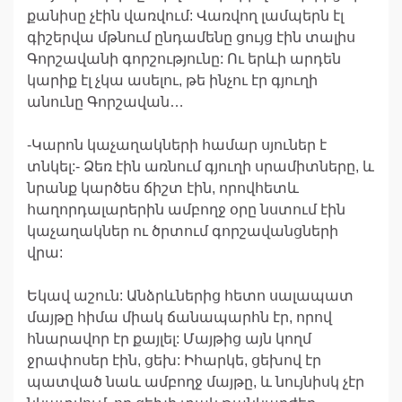
քանիսը չէին վառվում: Վառվող լամպերն էլ
գիշերվա մթնում ընդամենը ցույց էին տալիս
Գորշավանի գորշությունը: Ու երևի արդեն
կարիք էլ չկա ասելու, թե ինչու էր գյուղի
անունը Գորշավան…
-Կարոն կաչաղակների համար սյուներ է
տնկել:- Ձեռ էին առնում գյուղի սրամիտները, և
նրանք կարծես ճիշտ էին, որովհետև
հաղորդալարերին ամբողջ օրը նստում էին
կաչաղակներ ու ծրտում գորշավանցների
վրա:
Եկավ աշուն: Անձրևներից հետո սալապատ
մայթը հիմա միակ ճանապարհն էր, որով
հնարավոր էր քայլել: Մայթից այն կողմ
ջրափոսեր էին, ցեխ: Իհարկե, ցեխով էր
պատված նաև ամբողջ մայթը, և նույնիսկ չէր