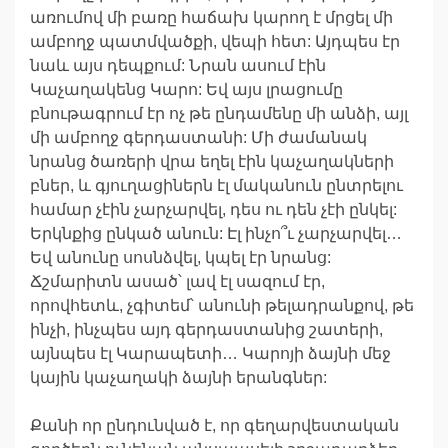
առումով մի բառը հաճախ կարող է մրցել մի
ամբողջ պատմվածքի, վեպի հետ: Այդպես էր
նաև այս դեպքում: Նրան ասում էին
Կաչաղակենց Կարո: Եվ այս լրացումը
բնութագրում էր ոչ թե ընդամենը մի անձի, այլ
մի ամբողջ գերդաստանի: Մի ժամանակ
նրանց ծառերի վրա եղել էին կաչաղակների
բներ, և գյուղացիներն էլ մականուն ընտրելու
համար չէին չարչարվել, դես ու դեն չէի ընկել:
Երկնքից ընկած անուն: Էլ ինչո՞ւ չարչարվել…
Եվ անունը սոսնձվել, կպել էր նրանց:
Ճշմարիտն ասած՝ լավ էլ սազում էր,
որովհետև, չգիտեմ՝ անունի թելադրանքով, թե
ինչի, ինչպես այդ գերդաստանից շատերի,
այնպես էլ Կարապետի… Կարոյի ձայնի մեջ
կային կաչաղակի ձայնի երանգներ:
Քանի որ ընդունված է, որ գեղարվեստական