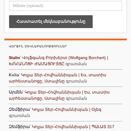
ՎԵՐՋԻՆ ՄԵԿՆԱԲԱՆՈՒԹՅՈՒՆՆԵՐ
Stalin
՝
Վոլֆգանգ Բորխերտ (Wolfgang Borchert) |
ԽՈՀԱՆՈՑԻ ԺԱՄԱՑՈՒՅՑԸ
գրառման
Kolia
՝
Կոլյա Տեր-Հովհաննիսյան | Ես, տատիս
արհեստանոցը, Ստալինը
գրառման
Արմեն
՝
Կոլյա Տեր-Հովհաննիսյան | Ես, տատիս
արհեստանոցը, Ստալինը
գրառման
Զեմֆիրա
՝
Կոլյա Տեր-Հովհաննիսյան | Օլեգ
գրառման
Զեմֆիրա
՝
Կոլյա Տեր-Հովհաննիսյան | ՊԱԼԱՏ 317