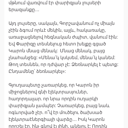
մթնում վառվում էր փարիզյան լույսերի
երազանքը…
Այդ լույսերը, սակայն, Գորշավանում ոչ միայն
չէին ձգում որևէ մեկին, այլև, հակառակը,
առաջացնելով հեգնական ժպիտ, վանում էին:
Եվ Փարիզը տեսնելուց հետո խելքը գցած
Կարոն մնաց մենակ: Մնաց մենակ, բայց
չնահանջեց: «Մենա՛կ կսկսեմ, մենա՛կ կանեմ:
Թող տեսնեն, որ դժվար չէ: Ձեռնարկել է պետք:
Ընդամենը՝ ձեռնարկել»:
Գյուղապետը չառարկեց, որ Կարոն իր
միջոցներով գնի էլեկտրասյուներ,
հաղորդալար. որ նրա որդին ուղարկի
փարիզյան լամպեր: Չառարկեց, բայց նաև
ոգևորված չէր. ո՞վ էր մուծելու ծախսած
էլեկտրաէներգիայի վարձը… Իսկ Կարոն
որոշել էր. ինչ գնով էլ լինի, անելու է: Որդին