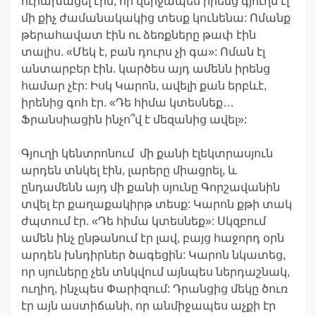
ուրախացել էին, որ վերջապես իրենց գյուղն էլ
մի քիչ ժամանակակից տեսք կունենա: Ոմանք
թերահավատ էին ու ձեռքները թափ էին
տալիս. «Մեկ է, բան դուրս չի գա»: Ոման էլ
անտարբեր էին. կարծես այդ ամենն իրենց
համար չէր: Իսկ Կարոն, ավելի քան երբևէ,
իրենից գոհ էր. «Դե հիմա կտեսնեք…
Ֆրանսիացին ինչո՞վ է մեզանից ավել»:
Գյուղի կենտրոնում մի քանի էլեկտրասյուն
արդեն տնկել էին, լարերը միացրել, և
ընդամենն այդ մի քանի սյունը Գորշավանին
տվել էր քաղաքակիրթ տեսք: Կարոն քթի տակ
ժպտում էր. «Դե հիմա կտեսնեք»: Սկզբում
ամեն ինչ ընթանում էր լավ, բայց հաջորդ օրն
արդեն խնդիրներ ծագեցին: Կարոն նկատեց,
որ սյուները չեն տնկվում այնպես ներդաշնակ,
ուղիղ, ինչպես Փարիզում: Դրանցից մեկը ծուռ
էր այն աստիճանի, որ անմիջապես աչքի էր