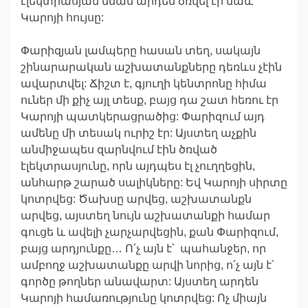
էլեկտրասյան նման արդեն ծռվել էր նաև
Կարոյի հույսը:
Փարիզյան լամպերը հասան տեղ, սակայն
շինարարական աշխատանքները դեռևս չէին
ավարտվել: Ճիշտ է, գյուղի կենտրոնը հիմա
ուներ մի քիչ այլ տեսք, բայց դա շատ հեռու էր
Կարոյի պատկերացրածից: Փարիզում այդ
ամենը մի տեսակ ուրիշ էր: Այստեղ աչքին
անմիջապես զարնվում էին ծռված
էլեկտրասյունը, որն այդպես էլ չուղղեցին,
անհարթ շարած սալիկները: Եվ Կարոյի սիրտը
կոտրվեց: Ծախսը արվեց, աշխատանքն
արվեց, այստեղ նույն աշխատանքի համար
գուցե և ավելի չարչարվեցին, քան Փարիզում,
բայց արդյունքը… Ո՛չ այն է՝ պահանջեր, որ
ամբողջ աշխատանքը արվի նորից, ո՛չ այն է՝
գործը թողներ անավարտ: Այստեղ արդեն
Կարոյի համառությունը կոտրվեց: Ոչ միայն