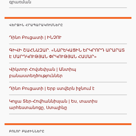
գրառման
ՎԵՐՋԻՆ ՀՐԱՊԱՐԱԿՈՒՄՆԵՐԸ
Դինո Բուցատի | ԻՆՉՈՒ
ԳԻՎԻ ՇԱՀՆԱԶԱՐ. «ՆԱՐԵԿԱՑԻՆ ԵՐԿՐՈՐԴ ԱՐԱՐԱՏ
Է ՄԱՐԴԿՈՒԹՅԱՆ ՓՐԿՈՒԹՅԱՆ ՀԱՄԱՐ»
Վիկտոր Հովսեփյան | Անտիպ
բանաստեղծություններ
Դինո Բուցատի | Երբ ստվերն իջնում է
Կոլյա Տեր-Հովհաննիսյան | Ես, տատիս
արհեստանոցը, Ստալինը
ԲՈԼՈՐ ԲԱԺԻՆՆԵՐԸ