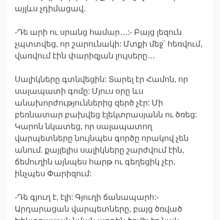
այլևս չդիմացավ.
-Դե արի ու սրանց համար…:- Բայց լեզուն
չպտտվեց, որ շարունակի: Մտքի մեջ՝ հեռվում,
վառվում էին փարիզյան լույսերը…
Սալիկները գտնվեցին: Տարել էր Համոն, որ
սալապատի գոմը: Մյուս օրը ևս
անախորժություններից զերծ չէր: Մի
բեռնատար բախվեց էլեկտրասյանն ու ծռեց:
Կարոն նկատեց, որ սալապատող
վարպետները նույնպես գործը որակով չեն
անում. քայլելիս սալիկները շարժվում էին,
ճեմուղին այնպես հարթ ու գեղեցիկ չէր,
ինչպես Փարիզում:
-Դե գյուղ է, էլի: Գյուղի ճանապարհ:-
Արդարացան վարպետները, բայց ծռված