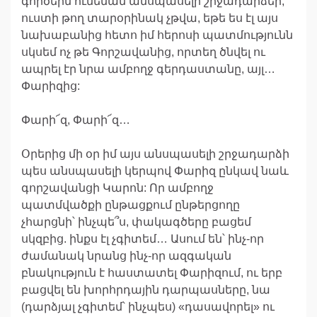
գործերն ունենան անսպասելի շրջադարձեր,
ուստի թող տարօրինակ չթվա, եթե ես էլ այս
նախաբանից հետո իմ հերոսի պատմությունն
սկսեմ ոչ թե Գորշավանից, որտեղ ծնվել ու
ապրել էր նրա ամբողջ գերդաստանը, այլ…
Փարիզից:
Փարի՜զ, Փարի՜զ…
Օրերից մի օր իմ այս անսպասելի շրջադարձի
պես անսպասելի կերպով Փարիզ ընկավ նաև
գորշավանցի Կարոն: Որ ամբողջ
պատմվածքի ընթացքում ընթերցողը
չհարցնի՝ ինչպե՞ս, փակագծերը բացեմ
սկզբից. ինքս էլ չգիտեմ… Ասում են՝ ինչ-որ
ժամանակ նրանց ինչ-որ ազգական
բնակություն է հաստատել Փարիզում, ու երբ
բացվել են խորհրդային դարպասները, նա
(դարձյալ չգիտեմ՝ ինչպես) «դասավորել» ու