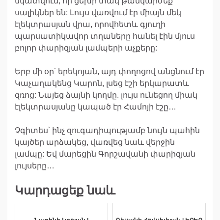
նկատվում, որ ցեխի տակ թանկարժեք
սալիկներ են: Լույս վառվում էր միայն մեկ
էլեկտրասյան վրա, որովհետև գյուղի
պարսատիկավոր տղաները հանել էին մյուս
բոլոր փարիզյան լամպերի աչքերը:
Երբ մի օր՝ երեկոյան, այդ փողոցով անցնում էր
Կաչաղակենց Կարոն, լսեց էշի երկարատև
զռոց: Նայեց ձայնի կողմը. լույս ունեցող միակ
էլեկտրասյանը կապած էր Համոյի էշը…
Չգիտես՝ ինչ զուգադիպությամբ նույն պահին
կայծեր արձակեց, վառվեց նաև վերջին
լամպը: Եվ մարեցին Գորշավանի փարիզյան
լույսերը…
Կարդացեք նաև