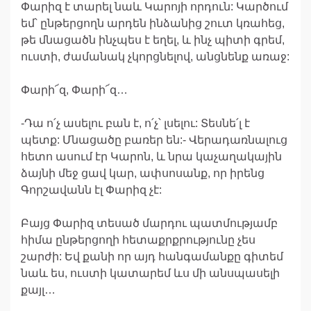
Փարիզ է տարել նաև Կարոյի որդուն: Կարծում
եմ՝ ընթերցողն արդեն ինձանից շուտ կռահեց,
թե մնացածն ինչպես է եղել, և ինչ պիտի գրեմ,
ուստի, ժամանակ չկորցնելով, անցնենք առաջ:
Փարի՜զ, Փարի՜զ…
-Դա ո՛չ ասելու բան է, ո՛չ՝ լսելու: Տեսնե՛լ է
պետք: Մնացածը բառեր են:- Վերադառնալուց
հետո ասում էր Կարոն, և նրա կաչաղակային
ձայնի մեջ ցավ կար, ափսոսանք, որ իրենց
Գորշավանն էլ Փարիզ չէ:
Բայց Փարիզ տեսած մարդու պատմությամբ
հիմա ընթերցողի հետաքրքրությունը չես
շարժի: Եվ քանի որ այդ հանգամանքը գիտեմ
նաև ես, ուստի կատարեմ ևս մի անսպասելի
քայլ…