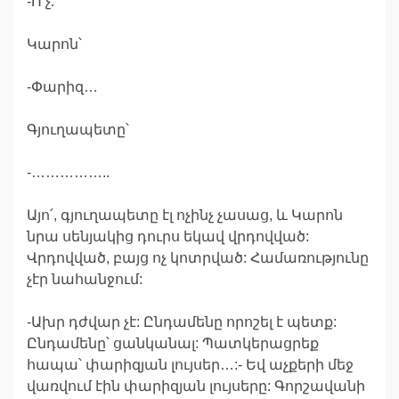
-Ո՛չ:
Կարոն՝
-Փարիզ…
Գյուղապետը՝
-……………..
Այո՛, գյուղապետը էլ ոչինչ չասաց, և Կարոն
նրա սենյակից դուրս եկավ վրդովված:
Վրդովված, բայց ոչ կոտրված: Համառությունը
չէր նահանջում:
-Ախր դժվար չէ: Ընդամենը որոշել է պետք:
Ընդամենը՝ ցանկանալ: Պատկերացրեք
հապա՝ փարիզյան լույսեր…:- Եվ աչքերի մեջ
վառվում էին փարիզյան լույսերը: Գորշավանի