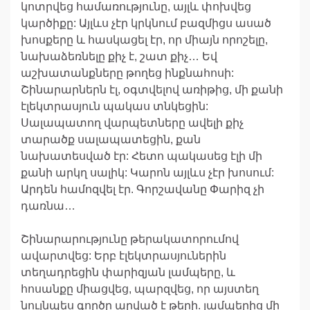
կոտրվեց համառությունը, այլև փոխվեց
կարծիքը: Այլևս չէր կրկնում բազմիցս ասած
խոսքերը և հասկացել էր, որ միայն որոշելը,
նախաձեռնելը քիչ է, շատ քիչ… Եվ
աշխատանքները թողեց ինքնահոսի:
Շինարարներն էլ, օգտվելով առիթից, մի քանի
էլեկտրասյուն պակաս տնկեցին:
Սալապատող վարպետները ավելի քիչ
տարածք սալապատեցին, քան
նախատեսված էր: Հետո պակասեց էլի մի
քանի արկղ սալիկ: Կարոն այլևս չէր խոսում:
Արդեն համոզվել էր. Գորշավանը Փարիզ չի
դառնա…
Շինարարությունը թերակատորումով
ավարտվեց: Երբ էլեկտրասյուներին
տեղադրեցին փարիզյան լամպերը, և
հոսանքը միացվեց, պարզվեց, որ այստեղ
նույնպես գործը արված է թերի. լամպերից մի