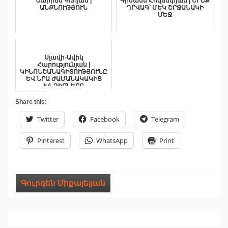
Նարինե Կռոյան |
Գիսանե Հովսեփյան | ԵՐԵՔ
ԱՆՔՆՈՒԹՅՈՒՆ
ԴՐՎԱԳ՝ ՄԵԿ ՇՐՋԱՆԱԿԻ
ՄԵՋ
Սլավի-Ավիկ
Հարությունյան |
ԿԻՆՈՆՇԱՆԱԳԻՏՈՒԹՅՈՒՆԸ
ԵՎ ՆՐԱ ԺԱՄԱՆԱԿԱԿԻՑ
ԽՆԴԻՐՆԵՐԸ
Share this:
Twitter
Facebook
Telegram
Pinterest
WhatsApp
Print
Գուրգեն Միքայելյան