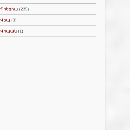
Պոեզիա
(235)
Վեպ
(3)
Վիպակ
(1)