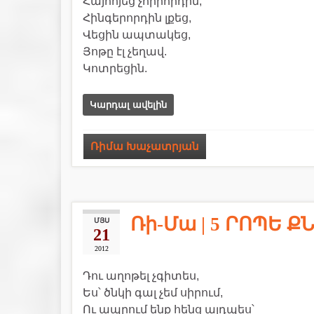
Հայհոյեց չորրորդին,
Հինգերորդին լքեց,
Վեցին ապտակեց,
Յոթը էլ չեղավ.
Կոտրեցին.
Կարդալ ավելին
Ռիմա Խաչատրյան
Ռի-Մա | 5 ՐՈՊԵ 
ՄՅՍ
21
2012
Դու աղոթել չգիտես,
Ես՝ ծնկի գալ չեմ սիրում,
Ու ապրում ենք հենց այդպես՝