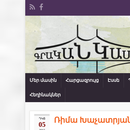
Մեր մասին
Հարցազրույց
Էսսե
Հեղինակներ
Ռիմա Խաչատրյա
ԴԿՏ
05