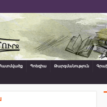
Պատմվածք
Պոեզիա
Թարգմանություն
Գրախ
ն