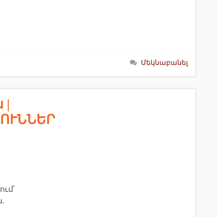
Մեկնաբանել
 |
ՈՒՆՆԵՐ
ում՝
.