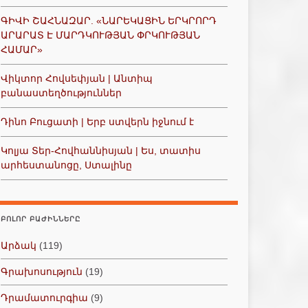
ԳԻՎԻ ՇԱՀՆԱԶԱՐ. «ՆԱՐԵԿԱՑԻՆ ԵՐԿՐՈՐԴ
ԱՐԱՐԱՏ Է ՄԱՐԴԿՈՒԹՅԱՆ ՓՐԿՈՒԹՅԱՆ
ՀԱՄԱՐ»
Վիկտոր Հովսեփյան | Անտիպ
բանաստեղծություններ
Դինո Բուցատի | Երբ ստվերն իջնում է
Կոլյա Տեր-Հովհաննիսյան | Ես, տատիս
արհեստանոցը, Ստալինը
ԲՈԼՈՐ ԲԱԺԻՆՆԵՐԸ
Արձակ
(119)
Գրախոսություն
(19)
Դրամատուրգիա
(9)