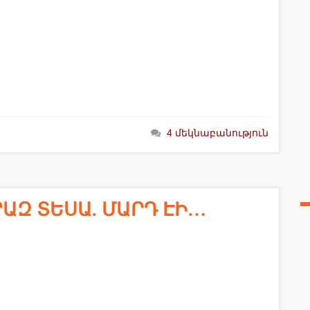
4 մեկնաբանություն
ԵՐԱԶ ՏԵՍԱ. ՄԱՐԴ ԷԻ…