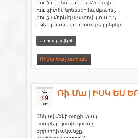
դու ծնվել ես սաղմից Հուդայի,
դու գիտես երեսներ համբուրել,
դու քո մորն էլ պատով կտայիր,
եթե պատն այդ օգուտ քեզ բերեր:
Կարդալ ավելին
Ռիմա Խաչատրյան
Ռի-Մա | ԻՍԿ ԵՍ 
ՀԼՍ
19
2012
Ընկավ մեկի ոտքի տակ,
Կոտրեց մյուսի գլուխը,
Երրորդի ականջը,