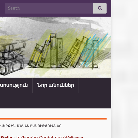
Search for:
ոսություն
Նոր անուններ
ՎԵՐՋԻՆ ՄԵԿՆԱԲԱՆՈՒԹՅՈՒՆՆԵՐ
Stalin
՝
Վոլֆգանգ Բորխերտ (Wolfgang