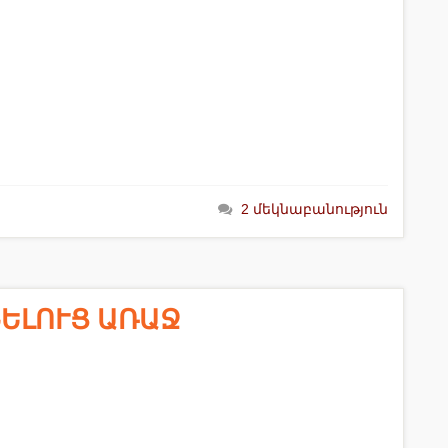
2 մեկնաբանություն
ՔՆԵԼՈՒՑ ԱՌԱՋ