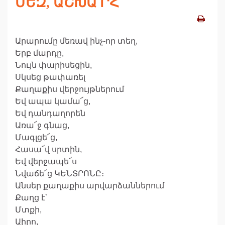
ՄԵԶ, ԱՇԽԱ՛ՐՀ
Արարումը մեռավ ինչ-որ տեղ,
Երբ մարդը,
Նույն փարիսեցին,
Սկսեց թափառել
Քաղաքիս վերջույթներում
Եվ ապա կամա՜ց,
Եվ դանդաղորեն
Առա՜ջ գնաց,
Մագլցե՜ց,
Հասա՜վ սրտին,
Եվ վերջապե՜ս
Նվաճե՜ց ԿԵՆՏՐՈՆԸ։
Անսեր քաղաքիս արվարձաններում
Քաղց է՝
Մտքի,
Աիրո,