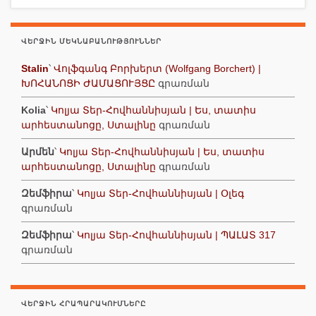
ՎԵՐՋԻՆ ՄԵԿՆԱԲԱՆՈՒԹՅՈՒՆՆԵՐ
Stalin
՝
Վոլֆգանգ Բորխերտ (Wolfgang Borchert) |
ԽՈՀԱՆՈՑԻ ԺԱՄԱՑՈՒՅՑԸ
գրառման
Kolia
՝
Կոլյա Տեր-Հովհաննիսյան | Ես, տատիս
արհեստանոցը, Ստալինը
գրառման
Արմեն
՝
Կոլյա Տեր-Հովհաննիսյան | Ես, տատիս
արհեստանոցը, Ստալինը
գրառման
Զեմֆիրա
՝
Կոլյա Տեր-Հովհաննիսյան | Օլեգ
գրառման
Զեմֆիրա
՝
Կոլյա Տեր-Հովհաննիսյան | ՊԱԼԱՏ 317
գրառման
ՎԵՐՋԻՆ ՀՐԱՊԱՐԱԿՈՒՄՆԵՐԸ