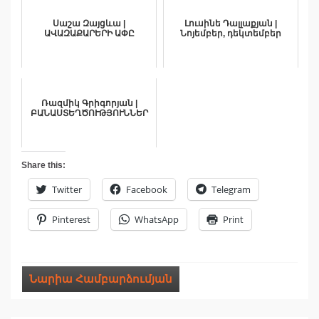
Սաշա Զայցևա |
Լուսինե Դալլաքյան |
ԱՎԱԶԱՔԱՐԵՐԻ ԱՓԸ
Նոյեմբեր, դեկտեմբեր
Ռազմիկ Գրիգորյան |
ԲԱՆԱՍՏԵՂԾՈՒԹՅՈՒՆՆԵՐ
Share this:
Twitter
Facebook
Telegram
Pinterest
WhatsApp
Print
Նարիա Համբարձումյան