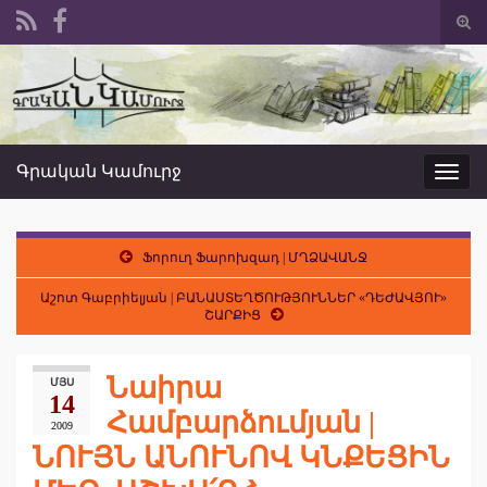
Togg
sear
Search for:
form
Գրական Կամուրջ
Toggl
navig
Ֆորուղ Ֆարոխզադ | ՄՂՁԱՎԱՆՋ
Աշոտ Գաբրիելյան | ԲԱՆԱՍՏԵՂԾՈՒԹՅՈՒՆՆԵՐ «ԴԵԺԱՎՅՈՒ»
ՇԱՐՔԻՑ
Նաիրա
ՄՅՍ
14
Համբարձումյան |
2009
ՆՈՒՅՆ ԱՆՈՒՆՈՎ ԿՆՔԵՑԻՆ