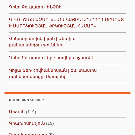
Դինո Բուցատի | ԻՆՉՈՒ
ԳԻՎԻ ՇԱՀՆԱԶԱՐ. «ՆԱՐԵԿԱՑԻՆ ԵՐԿՐՈՐԴ ԱՐԱՐԱՏ
Է ՄԱՐԴԿՈՒԹՅԱՆ ՓՐԿՈՒԹՅԱՆ ՀԱՄԱՐ»
Վիկտոր Հովսեփյան | Անտիպ
բանաստեղծություններ
Դինո Բուցատի | Երբ ստվերն իջնում է
Կոլյա Տեր-Հովհաննիսյան | Ես, տատիս
արհեստանոցը, Ստալինը
ԲՈԼՈՐ ԲԱԺԻՆՆԵՐԸ
Արձակ
(119)
Գրախոսություն
(19)
Դրամատուրգիա
(9)