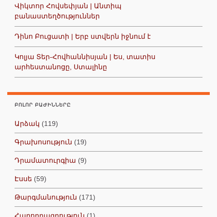
Վիկտոր Հովսեփյան | Անտիպ
բանաստեղծություններ
Դինո Բուցատի | Երբ ստվերն իջնում է
Կոլյա Տեր-Հովհաննիսյան | Ես, տատիս
արհեստանոցը, Ստալինը
ԲՈԼՈՐ ԲԱԺԻՆՆԵՐԸ
Արձակ
(119)
Գրախոսություն
(19)
Դրամատուրգիա
(9)
Էսսե
(59)
Թարգմանություն
(171)
Հաղորդագրություն
(1)