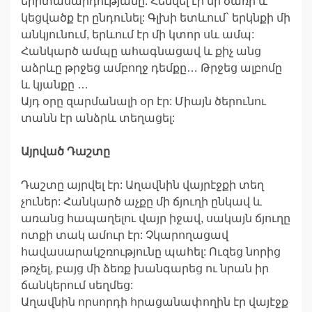
երիտասարդությանը: Հենվել էր մի ծառի և
կեցվածք էր ընդունել: Գլխի ետևում` երկնքի մի
անկյունում, երևում էր մի կտոր սև ամպ:
Հանկարծ ամպը ահագնացավ և քիչ անց
աձրևը թրջեց ամբողջ դեմքը… Թրջեց ալբոմը
և կյանքը …
Այդ օրը զարմանալի օր էր: Միայն ծերունու
տանն էր անձրև տեղացել:
Այրված Դաշտը
Դաշտը այրվել էր: Աղավնին վայրէջքի տեղ
չուներ: Հանկարծ աչքը մի ճյուղի ընկավ և
առանց հապաղելու վայր իջավ, սակայն ճյուղը
ոտքի տակ ամուր էր: Չկարողացավ
հավասարակշռությունը պահել: Ուզեց նորից
թռչել, բայց մի ձեռք խանգարեց ու նրան իր
ճանկերում սեղմեց:
Աղավնին որսորդի հրացանափողին էր վայէջք