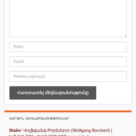
ՎԵՐՋԻՆ ՄԵԿՆԱԲԱՆՈՒԹՅՈՒՆՆԵՐ
Stalin
՝
Վոլֆգանգ Բորխերտ (Wolfgang Borchert) |