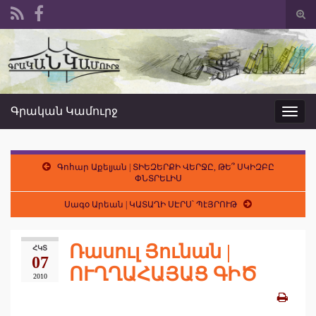
Togg
sear
Search for:
form
Գրական Կամուրջ
Toggl
navig
Գոհար Աքելյան | ՏԻԵԶԵՐՔԻ ՎԵՐՋԸ, ԹԵ՞ ՍԿԻԶԲԸ
ՓՆՏՐԵԼԻՍ
Սագօ Արեան | ԿԱՏԱՂԻ ՍԷՐՍ՝ ՊէՅՐՈՒԹ
Ռասուլ Յունան |
ՀԿՏ
07
ՈՒՂՂԱՀԱՅԱՑ ԳԻԾ
2010