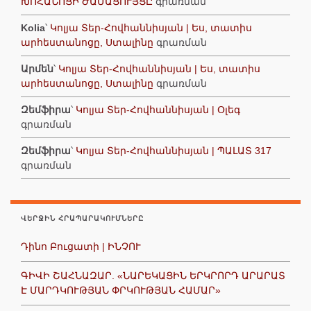
ԽՈՀԱՆՈՑԻ ԺԱՄԱՑՈՒՅՑԸ
գրառման
Kolia
՝
Կոլյա Տեր-Հովհաննիսյան | Ես, տատիս
արհեստանոցը, Ստալինը
գրառման
Արմեն
՝
Կոլյա Տեր-Հովհաննիսյան | Ես, տատիս
արհեստանոցը, Ստալինը
գրառման
Զեմֆիրա
՝
Կոլյա Տեր-Հովհաննիսյան | Օլեգ
գրառման
Զեմֆիրա
՝
Կոլյա Տեր-Հովհաննիսյան | ՊԱԼԱՏ 317
գրառման
ՎԵՐՋԻՆ ՀՐԱՊԱՐԱԿՈՒՄՆԵՐԸ
Դինո Բուցատի | ԻՆՉՈՒ
ԳԻՎԻ ՇԱՀՆԱԶԱՐ. «ՆԱՐԵԿԱՑԻՆ ԵՐԿՐՈՐԴ ԱՐԱՐԱՏ
Է ՄԱՐԴԿՈՒԹՅԱՆ ՓՐԿՈՒԹՅԱՆ ՀԱՄԱՐ»