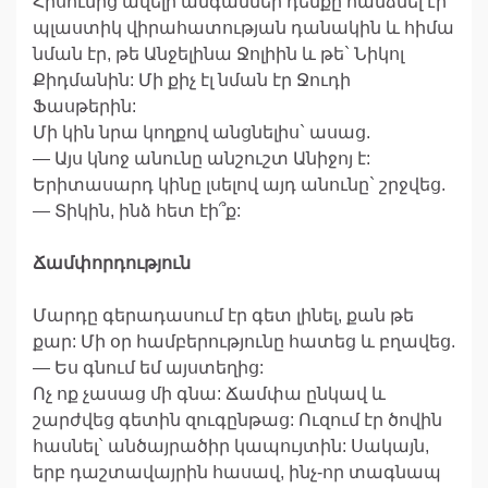
Հիսունից ավելի անգամներ դեմքը հանձնել էր
պլաստիկ վիրահատության դանակին և հիմա
նման էր, թե Անջելինա Ջոլիին և թե` Նիկոլ
Քիդմանին: Մի քիչ էլ նման էր Ջուդի
Ֆասթերին:
Մի կին նրա կողքով անցնելիս` ասաց.
— Այս կնոջ անունը անշուշտ Անիջոյ է:
Երիտասարդ կինը լսելով այդ անունը` շրջվեց.
— Տիկին, ինձ հետ էի՞ք:
Ճամփորդություն
Մարդը գերադասում էր գետ լինել, քան թե
քար: Մի օր համբերությունը հատեց և բղավեց.
— Ես գնում եմ այստեղից:
Ոչ ոք չասաց մի գնա: Ճամփա ընկավ և
շարժվեց գետին զուգընթաց: Ուզում էր ծովին
հասնել` անծայրածիր կապույտին: Սակայն,
երբ դաշտավայրին հասավ, ինչ-որ տագնապ