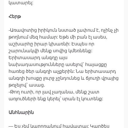
կատարել:
Հերթ
-Առավոտից իրիկուն նստած լափում է, ոչինչ չի
թողնում մեզ համար: Եթե մի բան էլ ասես,
աշխարհը իրար կխառնի: Էսպես որ
շարունակվի մենք սովից կմեռնենք:
Երիտասարդ անգղը այս
նախադասությունները ասելով` հայացքը
հառեց ծեր անգղի աչքերին: Նա երիտասարդ
անգղի խոսքը լուրջ չընդունեց և ճյուղի վրայից
թռչելով` ասաց.
-Թող ուտի, որ լավ չաղանա, մենք շատ
առյուծների ենք կերել` սրան էլ կուտենք:
Անհնարին
— Ես չեմ կարողանում հավատալ: Կարծես