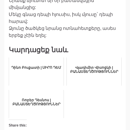
Նրանք ձյունոտ մի օր բաժանվեցին
միմյանցից:
Մեկը գնաց դեպի հյուսիս, իսկ մյուսը` դեպի
հարավ:
Ձյունը ծածկեց նրանց ոտնահետքերը, ասես
երբեք չէին եղել:
Կարդացեք նաև
Դինո Բուցատի | ՍԻՐՈ ԴԵՄ
Վլադիմիր Վիսոցկի |
ԲԱՆԱՍՏԵՂԾՈՒԹՅՈՒՆՆԵՐ
Ռոբեր Դեսնոս |
ԲԱՆԱՍՏԵՂԾՈՒԹՅՈՒՆՆԵՐ
Share this: