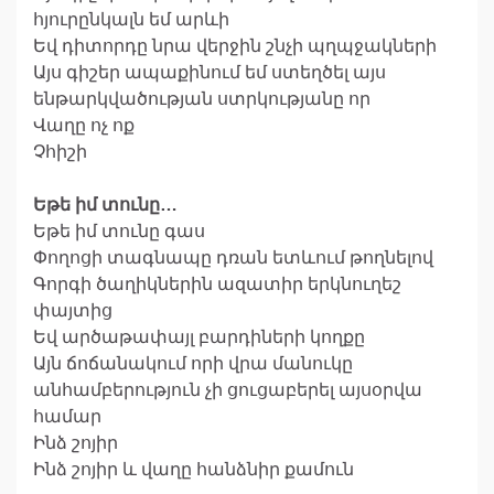
հյուրընկալն եմ արևի
Եվ դիտորդը նրա վերջին շնչի պղպջակների
Այս գիշեր ապաքինում եմ ստեղծել այս
ենթարկվածության ստրկությանը որ
Վաղը ոչ ոք
Չհիշի
Եթե իմ տունը…
Եթե իմ տունը գաս
Փողոցի տագնապը դռան ետևում թողնելով
Գորգի ծաղիկներին ազատիր երկնուղեշ
փայտից
Եվ արծաթափայլ բարդիների կողքը
Այն ճոճանակում որի վրա մանուկը
անհամբերություն չի ցուցաբերել այսօրվա
համար
Ինձ շոյիր
Ինձ շոյիր և վաղը հանձնիր քամուն