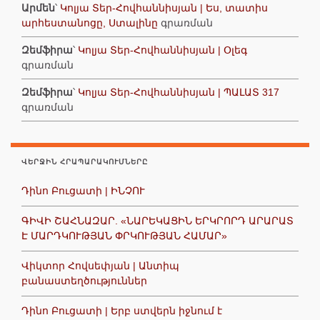
Արմեն
՝
Կոլյա Տեր-Հովհաննիսյան | Ես, տատիս
արհեստանոցը, Ստալինը
գրառման
Զեմֆիրա
՝
Կոլյա Տեր-Հովհաննիսյան | Օլեգ
գրառման
Զեմֆիրա
՝
Կոլյա Տեր-Հովհաննիսյան | ՊԱԼԱՏ 317
գրառման
ՎԵՐՋԻՆ ՀՐԱՊԱՐԱԿՈՒՄՆԵՐԸ
Դինո Բուցատի | ԻՆՉՈՒ
ԳԻՎԻ ՇԱՀՆԱԶԱՐ. «ՆԱՐԵԿԱՑԻՆ ԵՐԿՐՈՐԴ ԱՐԱՐԱՏ
Է ՄԱՐԴԿՈՒԹՅԱՆ ՓՐԿՈՒԹՅԱՆ ՀԱՄԱՐ»
Վիկտոր Հովսեփյան | Անտիպ
բանաստեղծություններ
Դինո Բուցատի | Երբ ստվերն իջնում է