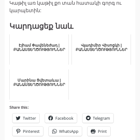
Կաթիլ առ կաթիլ քո տան հատակի գորգ ու
կարպետին:
Կարդացեք նաև
Էլհամ Փավենեժադ |
Վլադիմիր Վիսոցկի |
ԲԱՆԱՍՏԵՂԾՈՒԹՅՈՒՆՆԵՐ
ԲԱՆԱՍՏԵՂԾՈՒԹՅՈՒՆՆԵՐ
Մարինա Ցվետաևա |
ԲԱՆԱՍՏԵՂԾՈՒԹՅՈՒՆՆԵՐ
Share this:
Twitter
Facebook
Telegram
Pinterest
WhatsApp
Print