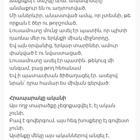
Ճաքճքել է մաշկը նրա, ապակիները
անմաքուր են ու աղտոտված,
Մի անձրևիր, անաստված ամպ, որ չտեսնի, թե
որքան է ծեր ու թորշոմած,
Լուսամուտը մունջ ասել էր պատին, որ պիտի
դառնա մեր ու երկնքի միակ միջնորդը,
Եվ այն օրվանից, երկար տարիներ, ամուր
փակված է ու նվաստացած,
Լուսամուտը ասել էր պատին. թեկուզ մի
անգամ, բաց թող հեռանամ
Եվ ի պատասխան ծիծաղացել էր. ասելով
նրան` դրա համար ես միմյան գերված:
Հրապարակը ականի
Այս ողջ տարածքը չեզոքացվել է, էլ ական
չունի,
Բավ է գովերգում, այս հեգ խոսքերը էլ գովեստ
չունի,
Այսինքը մեկը այս ականներով անցել է,