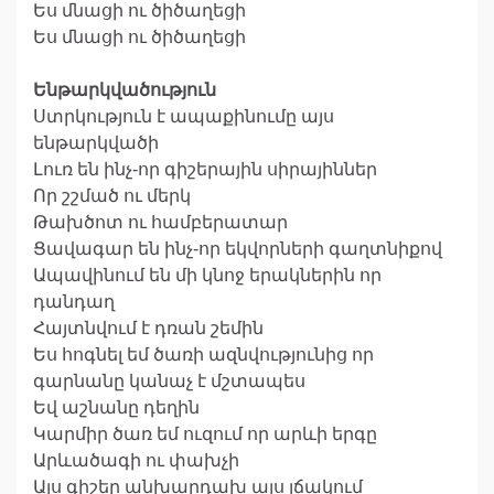
Ես մնացի ու ծիծաղեցի
Ես մնացի ու ծիծաղեցի
Ենթարկվածություն
Ստրկություն է ապաքինումը այս
ենթարկվածի
Լուռ են ինչ-որ գիշերային սիրայիններ
Որ շշմած ու մերկ
Թախծոտ ու համբերատար
Ցավագար են ինչ-որ եկվորների գաղտնիքով
Ապավինում են մի կնոջ երակներին որ
դանդաղ
Հայտնվում է դռան շեմին
Ես հոգնել եմ ծառի ազնվությունից որ
գարնանը կանաչ է մշտապես
Եվ աշնանը դեղին
Կարմիր ծառ եմ ուզում որ արևի երգը
Արևածագի ու փախչի
Այս գիշեր անխարդախ այս լճակում