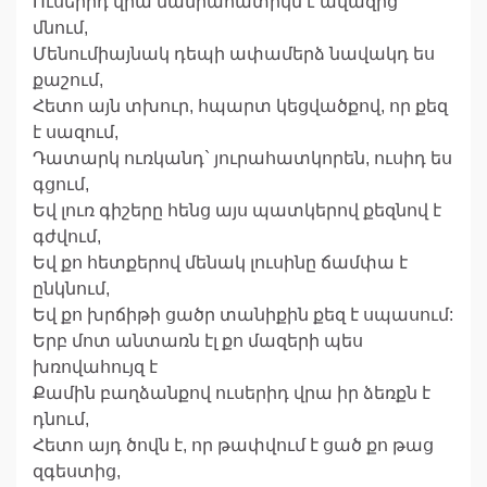
Ուսերիդ վրա մանրահատիկն է ավազից
մնում,
Մենումիայնակ դեպի ափամերձ նավակդ ես
քաշում,
Հետո այն տխուր, հպարտ կեցվածքով, որ քեզ
է սազում,
Դատարկ ուռկանդ` յուրահատկորեն, ուսիդ ես
գցում,
Եվ լուռ գիշերը հենց այս պատկերով քեզնով է
գժվում,
Եվ քո հետքերով մենակ լուսինը ճամփա է
ընկնում,
Եվ քո խրճիթի ցածր տանիքին քեզ է սպասում:
Երբ մոտ անտառն էլ քո մազերի պես
խռովահույզ է
Քամին բաղձանքով ուսերիդ վրա իր ձեռքն է
դնում,
Հետո այդ ծովն է, որ թափվում է ցած քո թաց
զգեստից,