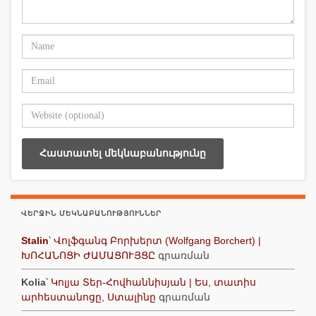
ՎԵՐՋԻՆ ՄԵԿՆԱԲԱՆՈՒԹՅՈՒՆՆԵՐ
Stalin
՝
Վոլֆգանգ Բորխերտ (Wolfgang Borchert) |
ԽՈՀԱՆՈՑԻ ԺԱՄԱՑՈՒՅՑԸ
գրառման
Kolia
՝
Կոլյա Տեր-Հովհաննիսյան | Ես, տատիս
արհեստանոցը, Ստալինը
գրառման