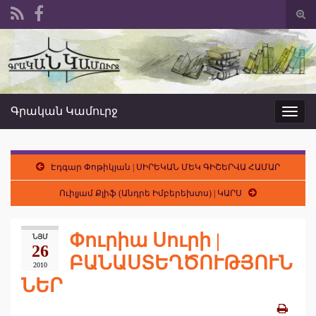
Togg
sear
Search for:
form
Գրական Կամուրջ
Toggl
navig
Էդգար Փոթիկյան | ՍԻՐԵԿԱՆ ՄԵԿ ԳԻՇԵՐՎԱ ՀԱՄԱՐ
Ուիլյամ Քլիֆ (Անդրե Իմբերեխտս) | ԿԱՐՍ
Փուրիա Սուրի |
ՆՅՄ
26
ԲԱՆԱՍՏԵՂԾՈՒԹՅՈՒՆ
2010
ՆԵՐ