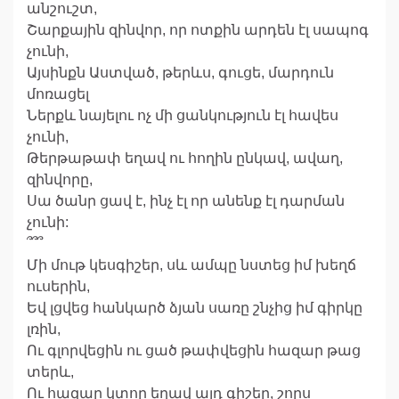
անշուշտ,
Շարքային զինվոր, որ ոտքին արդեն էլ սապոգ
չունի,
Այսինքն Աստված, թերևս, գուցե, մարդուն
մոռացել
Ներքև նայելու ոչ մի ցանկություն էլ հավես
չունի,
Թերթաթափ եղավ ու հողին ընկավ, ավաղ,
զինվորը,
Սա ծանր ցավ է, ինչ էլ որ անենք էլ դարման
չունի:
՞՞՞
Մի մութ կեսգիշեր, սև ամպը նստեց իմ խեղճ
ուսերին,
Եվ լցվեց հանկարծ ձյան սառը շնչից իմ գիրկը
լռին,
Ու գլորվեցին ու ցած թափվեցին հազար թաց
տերև,
Ու հազար կտոր եղավ այդ գիշեր, շորս