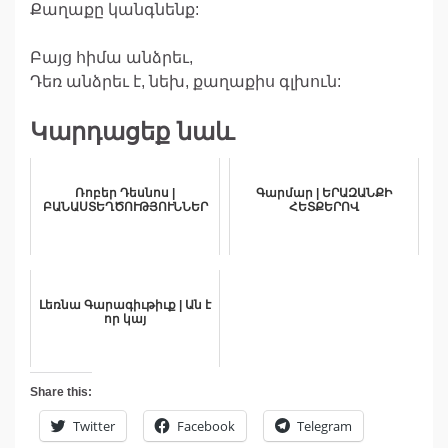
Քաղաքը կանգնենք:
Բայց հիմա անձրեւ,
Դեռ անձրեւ է, նեխ, քաղաքիս գլխուն:
Կարդացեք նաև
Ռոբեր Դեսնոս |
Գարմար | ԵՐԱԶԱՆՔԻ
ԲԱՆԱՍՏԵՂԾՈՒԹՅՈՒՆՆԵՐ
ՀԵՏՔԵՐՈՎ
Լեռնա Գարագիւթիւք | Ան է
որ կայ
Share this:
Twitter
Facebook
Telegram