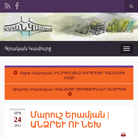
Togg
sear
Search for:
form
Գրական Կամուրջ
Toggl
navig
Լիլիթ Հակոբյան | ԻՆՉՊԵՍ ՔԵԶ ԿՈՐՑՐԵՑԻ՝ ԳՏՆԵԼՈՒՑ
ՀԵՏՈ
Վիկտոր Հովսեփյան | ԲԱՆԱՍՏԵՂԾՈՒԹՅՈՒՆՆԵՐ ԱՆՏԻՊԻՑ
Մարուշ Երամյան |
ՄՐՏ
24
ԱՆՁՐԵՒ ՈՒ ՆԵԽ
2013