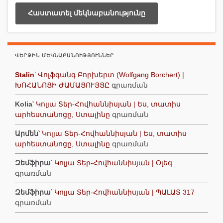
ՎԵՐՋԻՆ ՄԵԿՆԱԲԱՆՈՒԹՅՈՒՆՆԵՐ
Stalin
՝
Վոլֆգանգ Բորխերտ (Wolfgang Borchert) |
ԽՈՀԱՆՈՑԻ ԺԱՄԱՑՈՒՅՑԸ
գրառման
Kolia
՝
Կոլյա Տեր-Հովհաննիսյան | Ես, տատիս
արհեստանոցը, Ստալինը
գրառման
Արմեն
՝
Կոլյա Տեր-Հովհաննիսյան | Ես, տատիս
արհեստանոցը, Ստալինը
գրառման
Զեմֆիրա
՝
Կոլյա Տեր-Հովհաննիսյան | Օլեգ
գրառման
Զեմֆիրա
՝
Կոլյա Տեր-Հովհաննիսյան | ՊԱԼԱՏ 317
գրառման