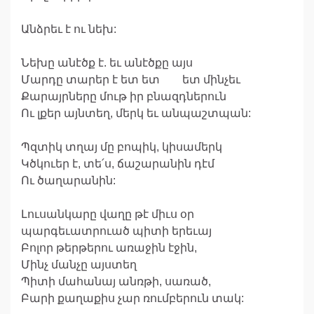
Անձրեւ է ու նեխ:
Նեխը անէծք է. եւ անէծքը այս
Մարդը տարեր է ետ ետ ետ մինչեւ
Քարայրները մութ իր բնազդներուն
Ու լքեր այնտեղ, մերկ եւ անպաշտպան:
Պզտիկ տղայ մը բոպիկ, կիսամերկ
Կծկուեր է, տե՛ս, ճաշարանին դէմ
Ու ծաղարանին:
Լուսանկարը վաղը թէ միւս օր
պարգեւատրուած պիտի երեւայ
Բոլոր թերթերու առաջին էջին,
Մինչ մանչը այստեղ
Պիտի մահանայ անռթի, սառած,
Բարի քաղաքիս չար ռումբերուն տակ: