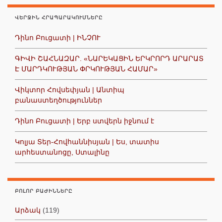
ՎԵՐՋԻՆ ՀՐԱՊԱՐԱԿՈՒՄՆԵՐԸ
Դինո Բուցատի | ԻՆՉՈՒ
ԳԻՎԻ ՇԱՀՆԱԶԱՐ. «ՆԱՐԵԿԱՑԻՆ ԵՐԿՐՈՐԴ ԱՐԱՐԱՏ
Է ՄԱՐԴԿՈՒԹՅԱՆ ՓՐԿՈՒԹՅԱՆ ՀԱՄԱՐ»
Վիկտոր Հովսեփյան | Անտիպ
բանաստեղծություններ
Դինո Բուցատի | Երբ ստվերն իջնում է
Կոլյա Տեր-Հովհաննիսյան | Ես, տատիս
արհեստանոցը, Ստալինը
ԲՈԼՈՐ ԲԱԺԻՆՆԵՐԸ
Արձակ
(119)