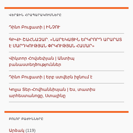
ՎԵՐՋԻՆ ՀՐԱՊԱՐԱԿՈՒՄՆԵՐԸ
Դինո Բուցատի | ԻՆՉՈՒ
ԳԻՎԻ ՇԱՀՆԱԶԱՐ. «ՆԱՐԵԿԱՑԻՆ ԵՐԿՐՈՐԴ ԱՐԱՐԱՏ
Է ՄԱՐԴԿՈՒԹՅԱՆ ՓՐԿՈՒԹՅԱՆ ՀԱՄԱՐ»
Վիկտոր Հովսեփյան | Անտիպ
բանաստեղծություններ
Դինո Բուցատի | Երբ ստվերն իջնում է
Կոլյա Տեր-Հովհաննիսյան | Ես, տատիս
արհեստանոցը, Ստալինը
ԲՈԼՈՐ ԲԱԺԻՆՆԵՐԸ
Արձակ
(119)