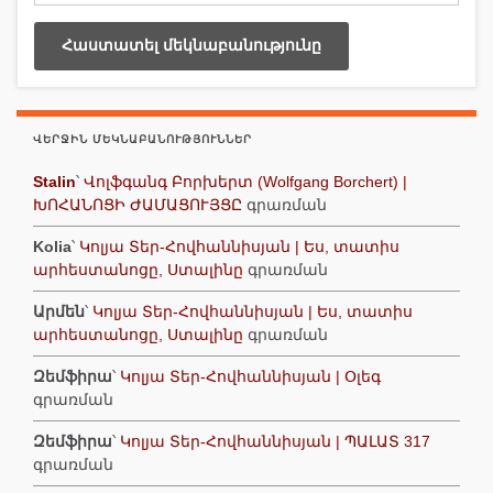
ՎԵՐՋԻՆ ՄԵԿՆԱԲԱՆՈՒԹՅՈՒՆՆԵՐ
Stalin
՝
Վոլֆգանգ Բորխերտ (Wolfgang Borchert) |
ԽՈՀԱՆՈՑԻ ԺԱՄԱՑՈՒՅՑԸ
գրառման
Kolia
՝
Կոլյա Տեր-Հովհաննիսյան | Ես, տատիս
արհեստանոցը, Ստալինը
գրառման
Արմեն
՝
Կոլյա Տեր-Հովհաննիսյան | Ես, տատիս
արհեստանոցը, Ստալինը
գրառման
Զեմֆիրա
՝
Կոլյա Տեր-Հովհաննիսյան | Օլեգ
գրառման
Զեմֆիրա
՝
Կոլյա Տեր-Հովհաննիսյան | ՊԱԼԱՏ 317
գրառման