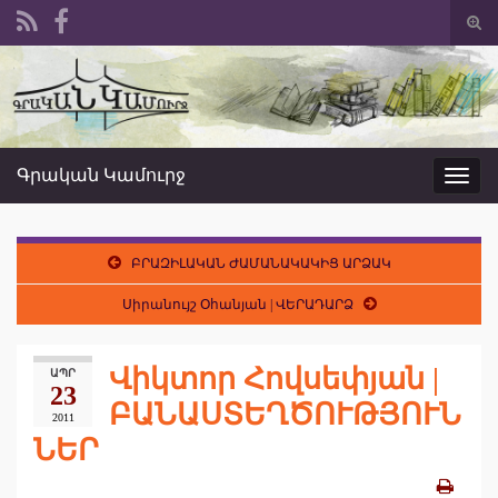
Togg
sear
Search for:
form
Գրական Կամուրջ
Toggl
navig
ԲՐԱԶԻԼԱԿԱՆ ԺԱՄԱՆԱԿԱԿԻՑ ԱՐՁԱԿ
Սիրանույշ Օհանյան | ՎԵՐԱԴԱՐՁ
Վիկտոր Հովսեփյան |
ԱՊՐ
23
ԲԱՆԱՍՏԵՂԾՈՒԹՅՈՒՆ
2011
ՆԵՐ