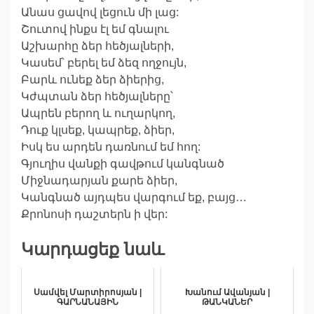
Անաս ցավով լեցուն մի լաց:
Շուտով ինքս էլ եմ գնալու
Աշխարհը ձեր հեծյալների,
Կասեմ՝ բերել եմ ձեզ ողջույն,
Բարև ունեք ձեր ձիերից,
Կժպտան ձեր հեծյալները՝
Ապրեն բերող և ուղարկող,
Դուք կլսեք, կապրեք, ձիեր,
Իսկ ես արդեն դառնում եմ հող:
Գյուղիս վանքի գավթում կանգնած
Միջնադարյան քարե ձիեր,
Կանգնած այդպես վարգում եք, բայց…
Քրոնոսի դաշտերն ի վեր:
Կարդացեք նաև
Սամվել Մարտիրոսյան |
Խանում Ավանյան |
ԳԱՐՆԱՆԱՅԻՆ
ԹԱՆԿԱՆԵՐ