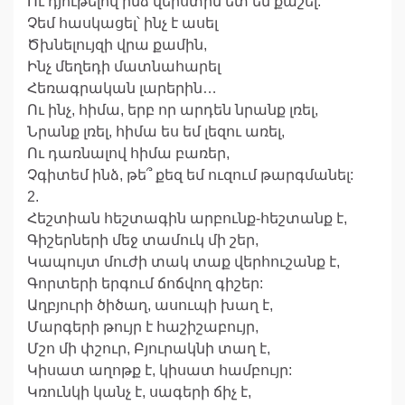
Ու դյութելով ինձ վերստին ետ են քաշել:
Չեմ հասկացել՝ ինչ է ասել
Ծխնելույզի վրա քամին,
Ինչ մեղեդի մատնահարել
Հեռագրական լարերին…
Ու ինչ, հիմա, երբ որ արդեն նրանք լռել,
Նրանք լռել, հիմա ես եմ լեզու առել,
Ու դառնալով հիմա բառեր,
Չգիտեմ ինձ, թե՞ քեզ եմ ուզում թարգմանել:
2.
Հեշտիան հեշտագին արբունք-հեշտանք է,
Գիշերների մեջ տամուկ մի շեր,
Կապույտ մուժի տակ տաք վերհուշանք է,
Գորտերի երգում ճոճվող գիշեր:
Աղբյուրի ծիծաղ, ասուպի խաղ է,
Մարգերի թույր է հաշիշաբույր,
Մշո մի փշուր, Բյուրակնի տաղ է,
Կիսատ աղոթք է, կիսատ համբույր:
Կռունկի կանչ է, սագերի ճիչ է,