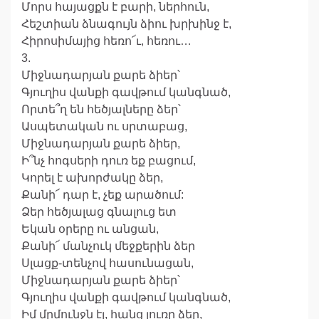
Մորս հայացքն է բարի, ներհուն,
Հեշտիան ձնագույն ձիու խրխինջ է,
Հիրոսիմայից հեռո՜ւ, հեռու…
3.
Միջնադարյան քարե ձիեր՝
Գյուղիս վանքի գավթում կանգնած,
Որտե՞ղ են հեծյալները ձեր՝
Ասպետական ու սրտաբաց,
Միջնադարյան քարե ձիեր,
Ի՞նչ հոգսերի դուռ եք բացում,
Կորել է ախորժակը ձեր,
Քանի՜ դար է, չեք արածում:
Ձեր հեծյալաց գնալուց ետ
Եկան օրերը ու անցան,
Քանի՜ մանչուկ մեջքերին ձեր
Սլացք-տենչով հասունացան,
Միջնադարյան քարե ձիեր՝
Գյուղիս վանքի գավթում կանգնած,
Իմ մրմունջն էլ, հանց լուռը ձեր,