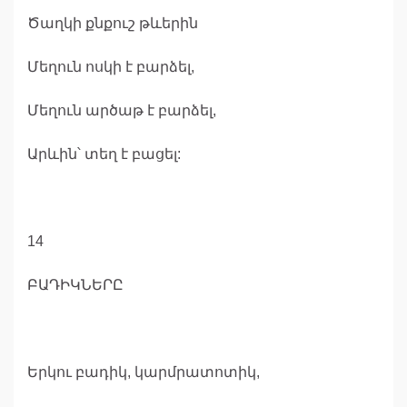
Ծաղկի քնքուշ թևերին
Մեղուն ոսկի է բարձել,
Մեղուն արծաթ է բարձել,
Արևին՝ տեղ է բացել:
14
ԲԱԴԻԿՆԵՐԸ
Երկու բադիկ, կարմրատոտիկ,