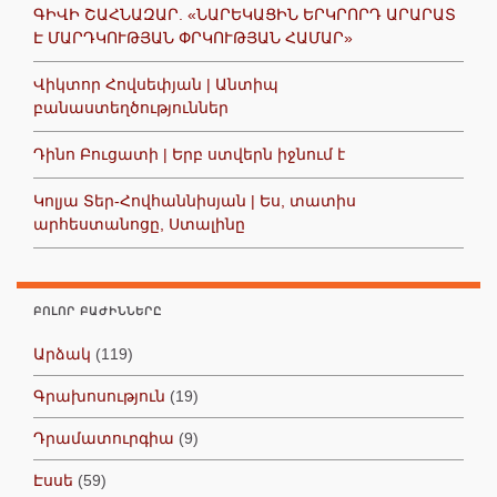
ԳԻՎԻ ՇԱՀՆԱԶԱՐ. «ՆԱՐԵԿԱՑԻՆ ԵՐԿՐՈՐԴ ԱՐԱՐԱՏ
Է ՄԱՐԴԿՈՒԹՅԱՆ ՓՐԿՈՒԹՅԱՆ ՀԱՄԱՐ»
Վիկտոր Հովսեփյան | Անտիպ
բանաստեղծություններ
Դինո Բուցատի | Երբ ստվերն իջնում է
Կոլյա Տեր-Հովհաննիսյան | Ես, տատիս
արհեստանոցը, Ստալինը
ԲՈԼՈՐ ԲԱԺԻՆՆԵՐԸ
Արձակ
(119)
Գրախոսություն
(19)
Դրամատուրգիա
(9)
Էսսե
(59)