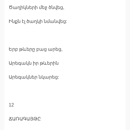
Ծաղիկների մեջ ծնվեց,
Ինքն էլ ծաղկի նմանվեց:
Երբ թևերը բաց արեց,
Արեգակն իր թևերին
Արեգակներ նկարեց:
12
ՃԱՌԱԳԱՅԹԸ