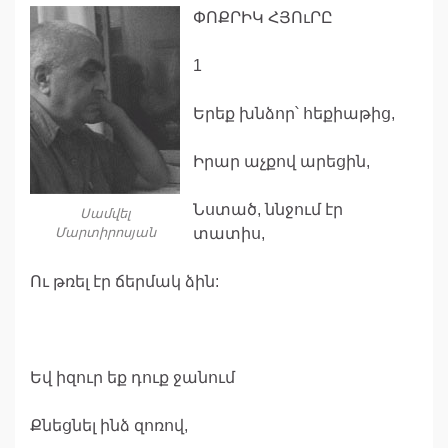
ՓՈՔՐԻԿ ՀՅՈւՐԸ
1
Երեք խնձոր՝ հեքիաթից,
Իրար աչքով արեցին,
Նստած, ննջում էր
Սամվել
Մարտիրոսյան
տատիս,
Ու թռել էր ճերմակ ձին:
Եվ իզուր եք դուք ջանում
Քնեցնել ինձ զոռով,