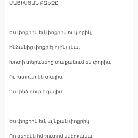
ՄԱՅԻՍՅԱՆ ԲԶԵԶԸ
Ես փոքրիկ եմ,փոքրիկ ու կլորիկ,
Ինձանից փոքր էլ ոչինչ չկա,
Խոտի տերևները տաքանում են փորիս,
Ու խտուտ են տալիս,
Դա ինձ դուր է գալիս:
Ես փոքրիկ եմ, այնքան փոքրիկ,
Որ ցերեկն իմ շուտով կվերջանա,