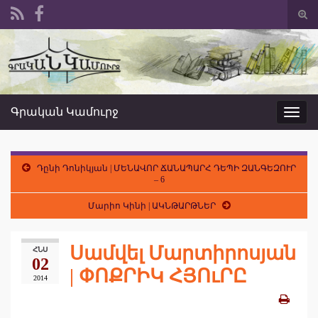
Togg
sear
Search for:
form
Գրական Կամուրջ
Toggl
navig
Դընի Դոնիկյան | ՄԵՆԱՎՈՐ ՃԱՆԱՊԱՐՀ ԴԵՊԻ ԶԱՆԳԵԶՈՒՐ
– 6
Մարիո Կինի | ԱԿՆԹԱՐԹՆԵՐ
Սամվել Մարտիրոսյան
ՀՆՍ
02
| ՓՈՔՐԻԿ ՀՅՈւՐԸ
2014