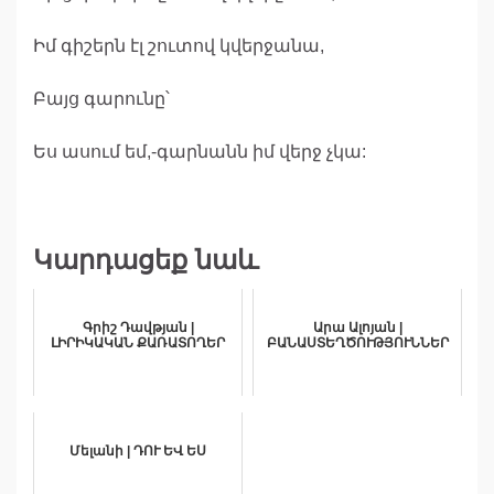
Իմ գիշերն էլ շուտով կվերջանա,
Բայց գարունը՝
Ես ասում եմ,-գարնանն իմ վերջ չկա:
Կարդացեք նաև
Գրիշ Դավթյան |
Արա Ալոյան |
ԼԻՐԻԿԱԿԱՆ ՔԱՌԱՏՈՂԵՐ
ԲԱՆԱՍՏԵՂԾՈՒԹՅՈՒՆՆԵՐ
Մելանի | ԴՈՒ ԵՎ ԵՍ