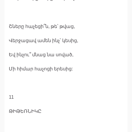
Շները հաչեցի՞ն, թե՝ թվաց,
Վերջացավ ամեն ինչ՝ կեսից,
Եվ ինչու՞ մնաց նա սոված,
Մի հիմար հաչոցի երեսից:
11
ԹԻԹԵՌՆԻԿԸ