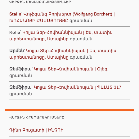
ՎԵՐՋԻՆ ՄԵԿՆԱԲԱՆՈՒԹՅՈՒՆՆԵՐ
Stalin
՝
Վոլֆգանգ Բորխերտ (Wolfgang Borchert) |
ԽՈՀԱՆՈՑԻ ԺԱՄԱՑՈՒՅՑԸ
գրառման
Kolia
՝
Կոլյա Տեր-Հովհաննիսյան | Ես, տատիս
արհեստանոցը, Ստալինը
գրառման
Արմեն
՝
Կոլյա Տեր-Հովհաննիսյան | Ես, տատիս
արհեստանոցը, Ստալինը
գրառման
Զեմֆիրա
՝
Կոլյա Տեր-Հովհաննիսյան | Օլեգ
գրառման
Զեմֆիրա
՝
Կոլյա Տեր-Հովհաննիսյան | ՊԱԼԱՏ 317
գրառման
ՎԵՐՋԻՆ ՀՐԱՊԱՐԱԿՈՒՄՆԵՐԸ
Դինո Բուցատի | ԻՆՉՈՒ