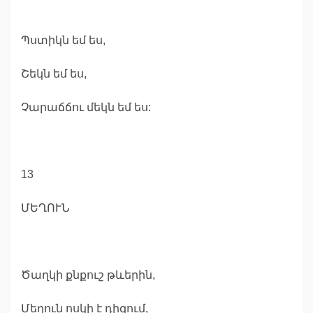
Պստիկն եմ ես,
Շեկն եմ ես,
Չարաճճու մեկն եմ ես:
13
ՄԵՂՈՒՆ
Ծաղկի քնքուշ թևերին,
Մեղուն ոսկի է դիզում,