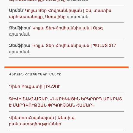
Արմեն
՝
Կոլյա Տեր-Հովհաննիսյան | Ես, տատիս
արհեստանոցը, Ստալինը
գրառման
Զեմֆիրա
՝
Կոլյա Տեր-Հովհաննիսյան | Օլեգ
գրառման
Զեմֆիրա
՝
Կոլյա Տեր-Հովհաննիսյան | ՊԱԼԱՏ 317
գրառման
ՎԵՐՋԻՆ ՀՐԱՊԱՐԱԿՈՒՄՆԵՐԸ
Դինո Բուցատի | ԻՆՉՈՒ
ԳԻՎԻ ՇԱՀՆԱԶԱՐ. «ՆԱՐԵԿԱՑԻՆ ԵՐԿՐՈՐԴ ԱՐԱՐԱՏ
Է ՄԱՐԴԿՈՒԹՅԱՆ ՓՐԿՈՒԹՅԱՆ ՀԱՄԱՐ»
Վիկտոր Հովսեփյան | Անտիպ
բանաստեղծություններ