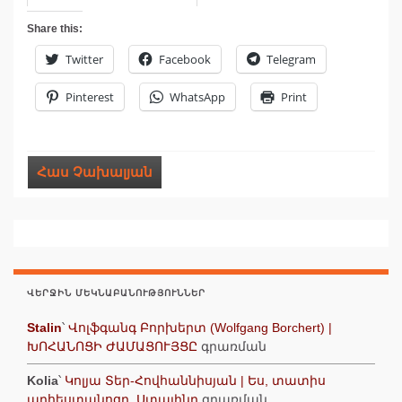
Share this:
Twitter
Facebook
Telegram
Pinterest
WhatsApp
Print
Հաս Չախալյան
ՎԵՐՋԻՆ ՄԵԿՆԱԲԱՆՈՒԹՅՈՒՆՆԵՐ
Stalin
՝
Վոլֆգանգ Բորխերտ (Wolfgang Borchert) |
ԽՈՀԱՆՈՑԻ ԺԱՄԱՑՈՒՅՑԸ
գրառման
Kolia
՝
Կոլյա Տեր-Հովհաննիսյան | Ես, տատիս
արհեստանոցը, Ստալինը
գրառման