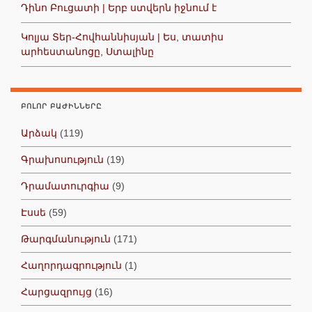
Դինո Բուցատի | Երբ ստվերն իջնում է
Կոլյա Տեր-Հովհաննիսյան | Ես, տատիս
արհեստանոցը, Ստալինը
ԲՈԼՈՐ ԲԱԺԻՆՆԵՐԸ
Արձակ
(119)
Գրախոսություն
(19)
Դրամատուրգիա
(9)
Էսսե
(59)
Թարգմանություն
(171)
Հաղորդագրություն
(1)
Հարցազրույց
(16)