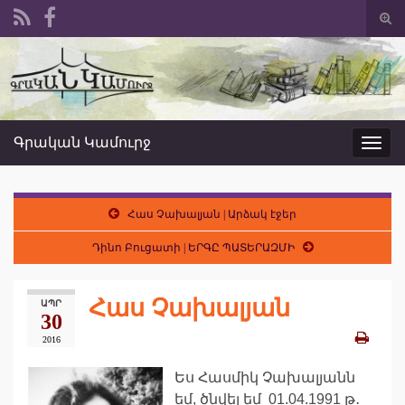
Togg
sear
Search for:
form
Գրական Կամուրջ
Toggl
navig
Հաս Չախալյան | Արձակ էջեր
Դինո Բուցատի | ԵՐԳԸ ՊԱՏԵՐԱԶՄԻ
Հաս Չախալյան
ԱՊՐ
30
2016
Ես Հասմիկ Չախալյանն
եմ, ծնվել եմ 01.04.1991 թ․