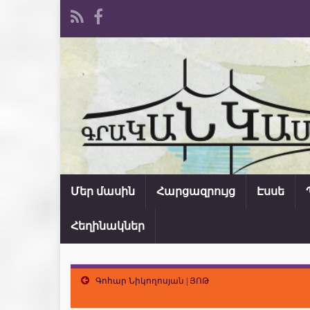
Մեր մասին
Հարցազրույց
Էսսե
Հեղինակներ
Գոհար Նիկողոսյան | ՅՈԹ