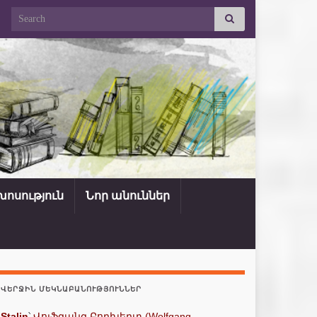
Search for:
ոսություն
Նոր անուններ
ՎԵՐՋԻՆ ՄԵԿՆԱԲԱՆՈՒԹՅՈՒՆՆԵՐ
Stalin
՝
Վոլֆգանգ Բորխերտ (Wolfgang