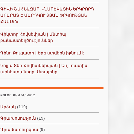
ԳԻՎԻ ՇԱՀՆԱԶԱՐ. «ՆԱՐԵԿԱՑԻՆ ԵՐԿՐՈՐԴ
ԱՐԱՐԱՏ Է ՄԱՐԴԿՈՒԹՅԱՆ ՓՐԿՈՒԹՅԱՆ
ՀԱՄԱՐ»
Վիկտոր Հովսեփյան | Անտիպ
բանաստեղծություններ
Դինո Բուցատի | Երբ ստվերն իջնում է
Կոլյա Տեր-Հովհաննիսյան | Ես, տատիս
արհեստանոցը, Ստալինը
ԲՈԼՈՐ ԲԱԺԻՆՆԵՐԸ
Արձակ
(119)
Գրախոսություն
(19)
Դրամատուրգիա
(9)