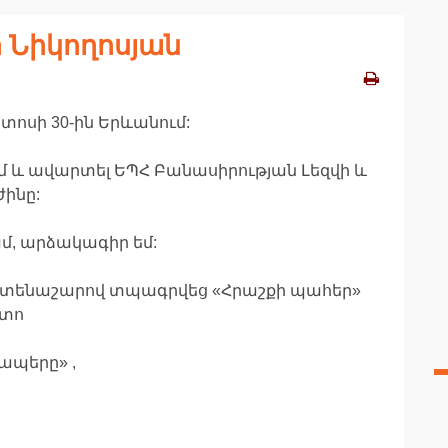
 Նիկողոսյան
ստոսի 30-ին Երևանում:
 եմ և ավարտել ԵՊՀ Բանասիրության Լեզվի և
ինը:
մ, արձակագիր եմ:
մատենաշարով տպագրվեց «Հրաշքի պահեր»
ետո
պապերը» ,