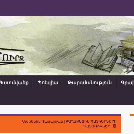
Պատմվածք
Պոեզիա
Թարգմանություն
Գրախ
Սաթենիկ Ղազարյան | ՔԱՂԱՔԱՅԻՆ ՊԱՏԿԵՐՆԵՐԻ
ՊԱՏԱՌԻԿՆԵՐ