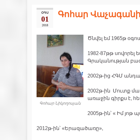
Գոհար Վաչագանի
ՕԳՍ
01
2018
Ծնվել եմ 1965թ օգո
1982-87թթ սովորել
Գրականության բաժ
2002թ-ից ՀԳՄ անդա
2002թ-ին Մուտք 
առաջին գիրքս է, հ
Գոհար Նիկողոսյան
2005թ-ին՝ « Իմ յոթ 
2012թ-ին՝ «Երազածառը»,