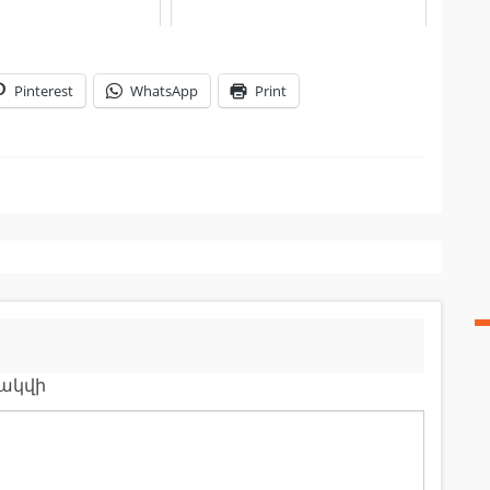
Pinterest
WhatsApp
Print
րակվի