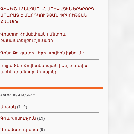
ԳԻՎԻ ՇԱՀՆԱԶԱՐ. «ՆԱՐԵԿԱՑԻՆ ԵՐԿՐՈՐԴ
ԱՐԱՐԱՏ Է ՄԱՐԴԿՈՒԹՅԱՆ ՓՐԿՈՒԹՅԱՆ
ՀԱՄԱՐ»
Վիկտոր Հովսեփյան | Անտիպ
բանաստեղծություններ
Դինո Բուցատի | Երբ ստվերն իջնում է
Կոլյա Տեր-Հովհաննիսյան | Ես, տատիս
արհեստանոցը, Ստալինը
ԲՈԼՈՐ ԲԱԺԻՆՆԵՐԸ
Արձակ
(119)
Գրախոսություն
(19)
Դրամատուրգիա
(9)