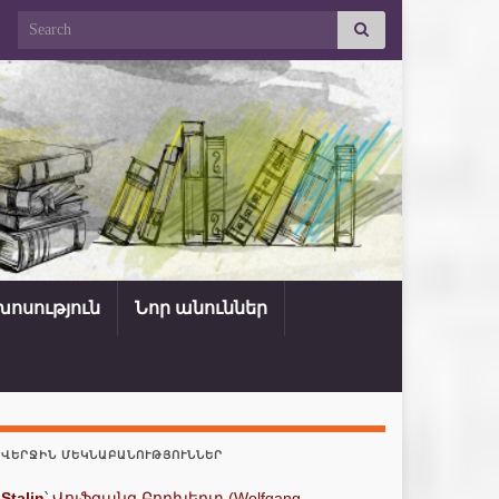
Search for:
ոսություն
Նոր անուններ
ՎԵՐՋԻՆ ՄԵԿՆԱԲԱՆՈՒԹՅՈՒՆՆԵՐ
Stalin
՝
Վոլֆգանգ Բորխերտ (Wolfgang