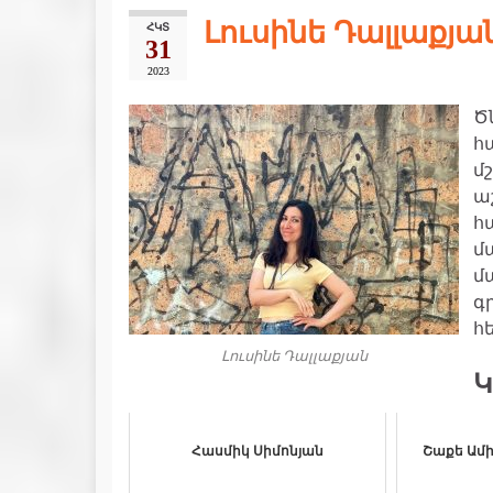
Լուսինե Դալլաքյա
ՀԿՏ
31
2023
Ծ
հ
մ
ա
հ
մ
մ
գ
հ
Լուսինե Դալլաքյան
Կ
Հասմիկ Սիմոնյան
Շաքե Ամի