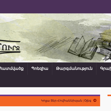
Պատմվածք
Պոեզիա
Թարգմանություն
Գրախ
Կոլյա Տեր-Հովհաննիսյան | Օլեգ