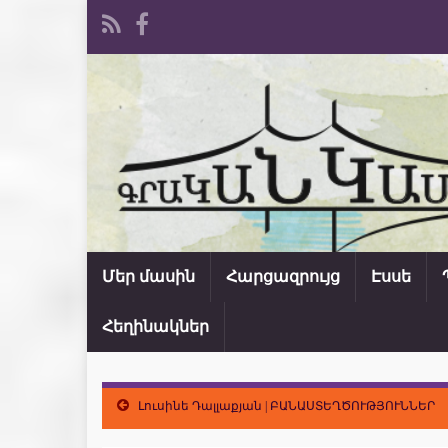
Մեր մասին
Հարցազրույց
Էսսե
Հեղինակներ
Լուսինե Դալլաքյան | ԲԱՆԱՍՏԵՂԾՈՒԹՅՈՒՆՆԵՐ