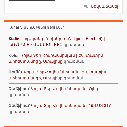
Մեկնաբանել
ՎԵՐՋԻՆ ՄԵԿՆԱԲԱՆՈՒԹՅՈՒՆՆԵՐ
Stalin
՝
Վոլֆգանգ Բորխերտ (Wolfgang Borchert) |
ԽՈՀԱՆՈՑԻ ԺԱՄԱՑՈՒՅՑԸ
գրառման
Kolia
՝
Կոլյա Տեր-Հովհաննիսյան | Ես, տատիս
արհեստանոցը, Ստալինը
գրառման
Արմեն
՝
Կոլյա Տեր-Հովհաննիսյան | Ես, տատիս
արհեստանոցը, Ստալինը
գրառման
Զեմֆիրա
՝
Կոլյա Տեր-Հովհաննիսյան | Օլեգ
գրառման
Զեմֆիրա
՝
Կոլյա Տեր-Հովհաննիսյան | ՊԱԼԱՏ 317
գրառման