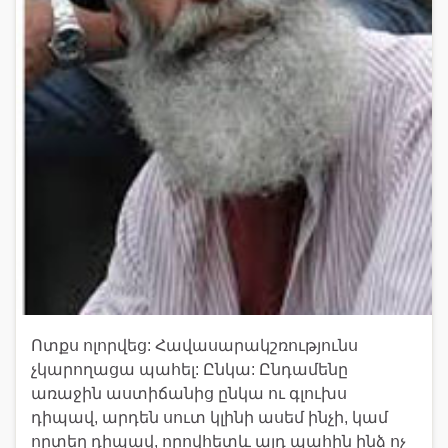
Ոտքս ոլորվեց: Հավասարակշռությունս
չկարողացա պահել: Ընկա: Ընդամենը
առաջին աստիճանից ընկա ու գլուխս
դիպավ, արդեն սուտ կլինի ասեմ ինչի, կամ
որտեղ դիպավ, որովհետև այդ պահին ինձ ոչ