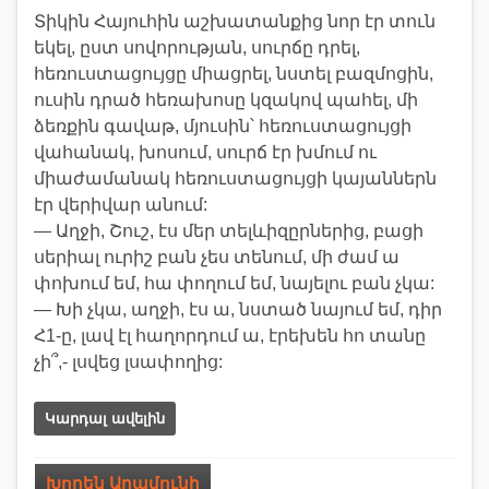
Տիկին Հայուհին աշխատանքից նոր էր տուն
եկել, ըստ սովորության, սուրճը դրել,
հեռուստացույցը միացրել, նստել բազմոցին,
ուսին դրած հեռախոսը կզակով պահել, մի
ձեռքին գավաթ, մյուսին՝ հեռուստացույցի
վահանակ, խոսում, սուրճ էր խմում ու
միաժամանակ հեռուստացույցի կայաններն
էր վերիվար անում:
— Աղջի, Շուշ, էս մեր տելևիզըրներից, բացի
սերիալ ուրիշ բան չես տենում, մի ժամ ա
փոխում եմ, հա փողում եմ, նայելու բան չկա:
— Խի չկա, աղջի, էս ա, նստած նայում եմ, դիր
Հ1-ը, լավ էլ հաղորդում ա, էրեխեն հո տանը
չի՞,- լսվեց լսափողից:
Կարդալ ավելին
Խորեն Արամունի