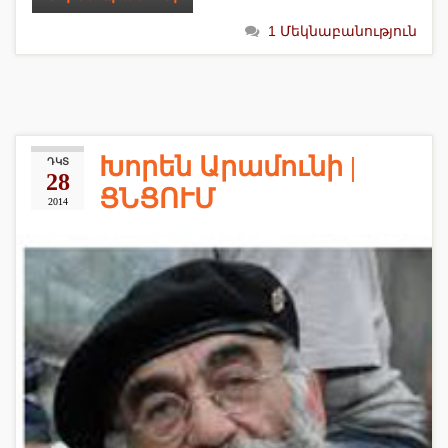
1 Մեկնաբանություն
Խորեն Արամունի |
ԴԿՏ
28
ՑՆՑՈՒՄ
2014