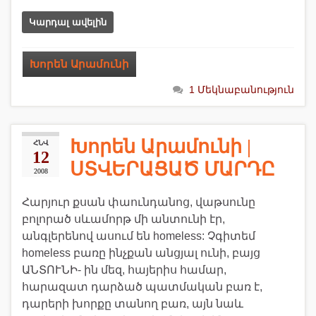
Կարդալ ավելին
Խորեն Արամունի
1 Մեկնաբանություն
Խորեն Արամունի |
ՀՆՎ
12
ՍՏՎԵՐԱՑԱԾ ՄԱՐԴԸ
2008
Հարյուր քսան փաունդանոց, վաթսունը
բոլորած սևամորթ մի անտունի էր,
անգլերենով ասում են homeless: Չգիտեմ
homeless բառը ինչքան անցյալ ունի, բայց
ԱՆՏՈՒՆԻ- ին մեզ, հայերիս համար,
հարազատ դարձած պատմական բառ է,
դարերի խորքը տանող բառ, այն նաև