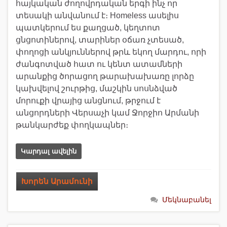
հայկական ժողովրդական երգի ինչ որ
տեսակի անվանում է։ Homeless ասելիս
պատկերում ես քաղցած, կեղտոտ
ցնցոտիներով, տարիներ օճառ չտեսած,
փողոցի անկյուններով թրև եկող մարդու, որի
ժանգոտված հատ ու կենտ ատամների
արանքից ծորացող թարախախառը լորձը
կախվելով շուրթից, մաշկին սոսնձված
մորուքի վրայից անցնում, թրջում է
անցորդների Վերսաչի կամ Ջորջիո Արմանի
թանկարժեք փողկապներ։
Կարդալ ավելին
Խորեն Արամունի
Մեկնաբանել