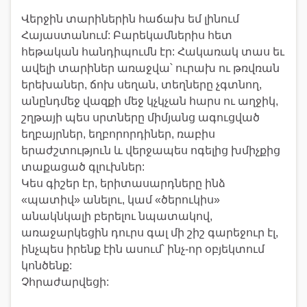
Վերջին տարիներին հաճախ եմ լինում
Հայաստանում: Բարեկամներիս հետ
հեթական հանդիպումն էր: Հակառակ տաս եւ
ավելի տարիներ առաջվա՝ ուրախ ու թռվռան
երեխաներ, ճոխ սեղան, տեղները չգտնող,
անընդմեջ վազքի մեջ կչկչան հարս ու աղջիկ,
շղթայի պես սրտները միմյանց ագուցված
եղբայրներ, եղբորորդիներ, ռաբիս
երաժշտություն և վերջապես ոգելից խմիչքից
տաքացած գլուխներ:
Կես գիշեր էր, երիտասարդները ինձ
«պատիվ» անելու, կամ «ծերուկիս»
անակնկալի բերելու նպատակով,
առաջարկեցին դուրս գալ մի շիշ գարեջուր էլ,
ինչպես իրենք էին ասում՝ ինչ-որ օբյեկտում
կոնծենք:
Չհրաժարվեցի: