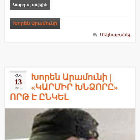
Կարդալ ավելին
Խորեն Արամունի
Մեկնաբանել
Խորեն Արամունի |
ՀՆՎ
13
«ԿԱՐՄԻՐ ԽՆՁՈՐԸ»
2015
ՈՐԹ Է ԸՆԿԵԼ