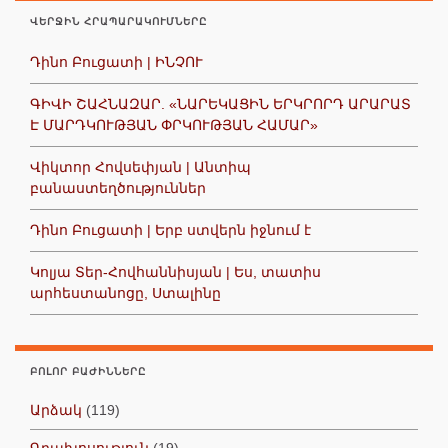
ՎԵՐՋԻՆ ՀՐԱՊԱՐԱԿՈՒՄՆԵՐԸ
Դինո Բուցատի | ԻՆՉՈՒ
ԳԻՎԻ ՇԱՀՆԱԶԱՐ. «ՆԱՐԵԿԱՑԻՆ ԵՐԿՐՈՐԴ ԱՐԱՐԱՏ
Է ՄԱՐԴԿՈՒԹՅԱՆ ՓՐԿՈՒԹՅԱՆ ՀԱՄԱՐ»
Վիկտոր Հովսեփյան | Անտիպ
բանաստեղծություններ
Դինո Բուցատի | Երբ ստվերն իջնում է
Կոլյա Տեր-Հովհաննիսյան | Ես, տատիս
արհեստանոցը, Ստալինը
ԲՈԼՈՐ ԲԱԺԻՆՆԵՐԸ
Արձակ
(119)
Գրախոսություն
(19)