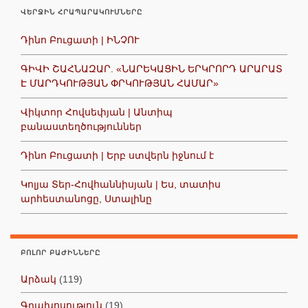
ՎԵՐՋԻՆ ՀՐԱՊԱՐԱԿՈՒՄՆԵՐԸ
Դինո Բուցատի | ԻՆՉՈՒ
ԳԻՎԻ ՇԱՀՆԱԶԱՐ. «ՆԱՐԵԿԱՑԻՆ ԵՐԿՐՈՐԴ ԱՐԱՐԱՏ
Է ՄԱՐԴԿՈՒԹՅԱՆ ՓՐԿՈՒԹՅԱՆ ՀԱՄԱՐ»
Վիկտոր Հովսեփյան | Անտիպ
բանաստեղծություններ
Դինո Բուցատի | Երբ ստվերն իջնում է
Կոլյա Տեր-Հովհաննիսյան | Ես, տատիս
արհեստանոցը, Ստալինը
ԲՈԼՈՐ ԲԱԺԻՆՆԵՐԸ
Արձակ
(119)
Գրախոսություն
(19)