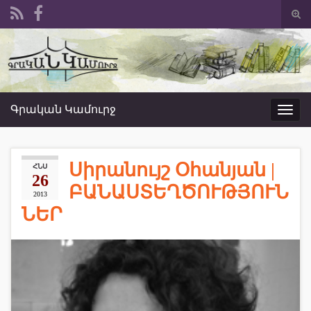
Togg
sear
Search for:
form
Գրական Կամուրջ
Toggl
navig
Սիրանույշ Օհանյան |
ՀՆՍ
26
ԲԱՆԱՍՏԵՂԾՈՒԹՅՈՒՆ
2013
ՆԵՐ