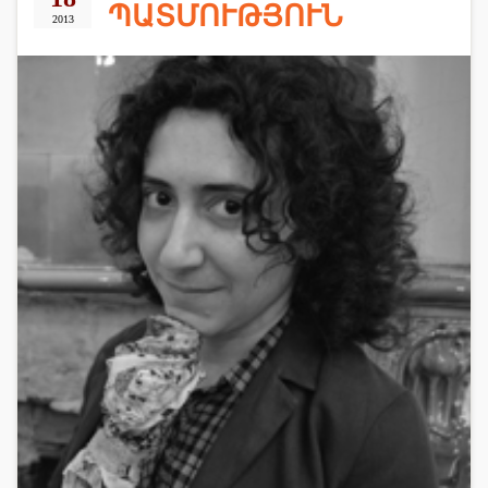
ՊԱՏՄՈՒԹՅՈՒՆ
2013