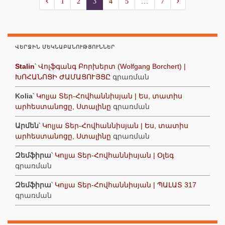
1
2
3
4
5
…
7
ՎԵՐՋԻՆ ՄԵԿՆԱԲԱՆՈՒԹՅՈՒՆՆԵՐ
Stalin
՝
Վոլֆգանգ Բորխերտ (Wolfgang Borchert) |
ԽՈՀԱՆՈՑԻ ԺԱՄԱՑՈՒՅՑԸ
գրառման
Kolia
՝
Կոլյա Տեր-Հովհաննիսյան | Ես, տատիս
արհեստանոցը, Ստալինը
գրառման
Արմեն
՝
Կոլյա Տեր-Հովհաննիսյան | Ես, տատիս
արհեստանոցը, Ստալինը
գրառման
Զեմֆիրա
՝
Կոլյա Տեր-Հովհաննիսյան | Օլեգ
գրառման
Զեմֆիրա
՝
Կոլյա Տեր-Հովհաննիսյան | ՊԱԼԱՏ 317
գրառման