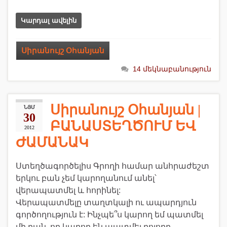
Կարդալ ավելին
Սիրանույշ Օհանյան
14 մեկնաբանություն
Սիրանույշ Օհանյան |
ՆՅՄ
30
ԲԱՆԱՍՏԵՂԾՈՒՄ ԵՎ
2012
ԺԱՄԱՆԱԿ
Ստեղծագործելիս Գրողի համար անհրաժեշտ
երկու բան չեմ կարողանում անել՝
վերապատմել և հորինել:
Վերապատմելը տաղտկալի ու ապարդյուն
գործողություն է: Ինչպե՞ս կարող եմ պատմել
մի բան, որ կարող են պատմել բոլորը,-