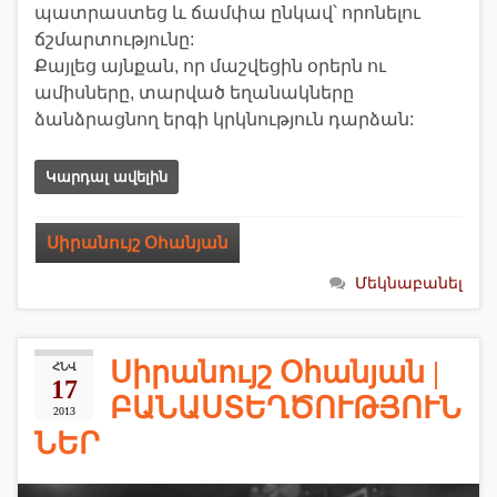
պատրաստեց և ճամփա ընկավ՝ որոնելու
ճշմարտությունը:
Քայլեց այնքան, որ մաշվեցին օրերն ու
ամիսները, տարված եղանակները
ձանձրացնող երգի կրկնություն դարձան:
Կարդալ ավելին
Սիրանույշ Օհանյան
Մեկնաբանել
Սիրանույշ Օհանյան |
ՀՆՎ
17
ԲԱՆԱՍՏԵՂԾՈՒԹՅՈՒՆ
2013
ՆԵՐ