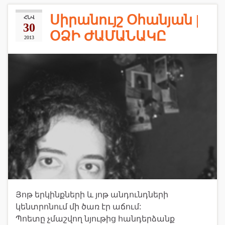
Սիրանույշ Օհանյան |
ՀՆՎ
30
ՕՁԻ ԺԱՄԱՆԱԿԸ
2013
Յոթ երկինքների և յոթ անդունդների
կենտրոնում մի ծառ էր աճում:
Պոետը չմաշվող նյութից հանդերձանք