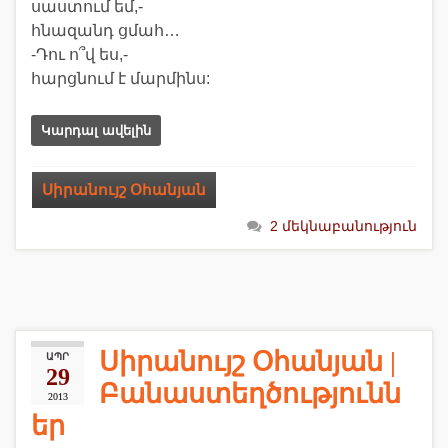
սաստում եմ,-
հնազանդ ցմահ…
-Դու ո՞վ ես,-
հարցնում է մարմինս:
Կարդալ ավելին
Սիրանույշ Օհանյան
2 մեկնաբանություն
Սիրանույշ Օհանյան |
ԱՊՐ
29
Բանաստեղծությունն
2013
եր