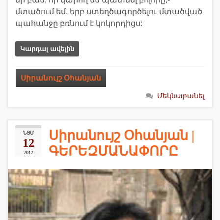
մտածում եմ, երբ ստեղծագործելու մտածված
պահանջը բռնում է կոկորդիցս:
Կարդալ ավելին
Սիրանույշ Օհանյան
Մեկնաբանել
Սիրանույշ Օհանյան |
ՆՅՄ
12
ԳԵՐԵԶՄԱՆԱՓՈՐԸ
2012