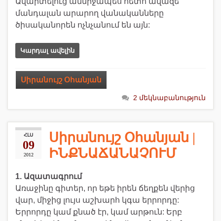
Ավարտելուց անմիջապես հետո ավազե
մանդալան արարող վանականները
ծիսականորեն ոչնչանում են այն:
Կարդալ ավելին
Սիրանույշ Օհանյան
2 մեկնաբանություն
Սիրանույշ Օհանյան |
ՀԼՍ
09
ԻՆՔՆԱՃԱՆԱՉՈՒՄ
2012
1. Ազատագրում
Առաջինը գիտեր, որ եթե իրեն ճեղքեն վերից
վար, միջից լույս աշխարհ կգա երրորդը:
Երրորդը կամ քնած էր, կամ արթուն: Երբ