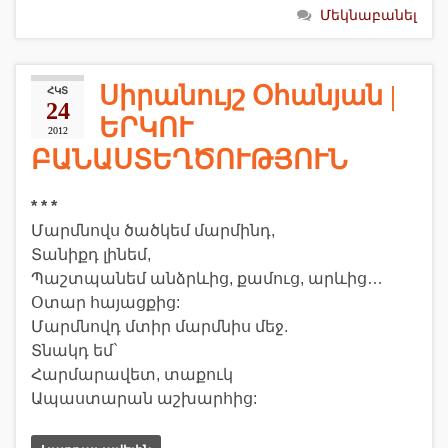
Մեկնաբանել
Սիրանույշ Օհանյան |
ՀԿՏ
24
ԵՐԿՈՒ
2012
ԲԱՆԱՍՏԵՂԾՈՒԹՅՈՒՆ
* * *
Մարմնովս ծածկեմ մարմինդ,
Տանիքդ լինեմ,
Պաշտպանեմ անձրևից, քամուց, արևից…
Օտար հայացքից:
Մարմնովդ մտիր մարմնիս մեջ.
Տնակդ եմ`
Հարմարավետ, տաքուկ
Ապաստարան աշխարհից: