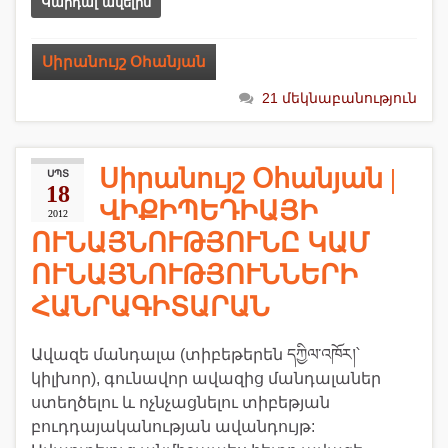
Կարդալ ավելին
Սիրանույշ Օհանյան
21 մեկնաբանություն
Սիրանույշ Օհանյան |
ՍՊՏ
18
ՎԻՔԻՊԵԴԻԱՅԻ
2012
ՈՒՆԱՅՆՈՒԹՅՈՒՆԸ ԿԱՄ
ՈՒՆԱՅՆՈՒԹՅՈՒՆՆԵՐԻ
ՀԱՆՐԱԳԻՏԱՐԱՆ
Ավազե մանդալա (տիբեթերեն དཀྱིལ་འཁོར།՝
կիլխոր), գունավոր ավազից մանդալաներ
ստեղծելու և ոչնչացնելու տիբեթյան
բուդդայականության ավանդույթ: