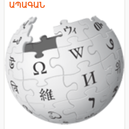
ԱՊԱԳԱՆ