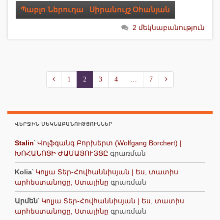
Պաբլո Ներուդա
,
Սիրանույշ Օհանյան
2 մեկնաբանություն
1
2
3
4
…
7
ՎԵՐՋԻՆ ՄԵԿՆԱԲԱՆՈՒԹՅՈՒՆՆԵՐ
Stalin
՝
Վոլֆգանգ Բորխերտ (Wolfgang Borchert) |
ԽՈՀԱՆՈՑԻ ԺԱՄԱՑՈՒՅՑԸ
գրառման
Kolia
՝
Կոլյա Տեր-Հովհաննիսյան | Ես, տատիս
արհեստանոցը, Ստալինը
գրառման
Արմեն
՝
Կոլյա Տեր-Հովհաննիսյան | Ես, տատիս
արհեստանոցը, Ստալինը
գրառման