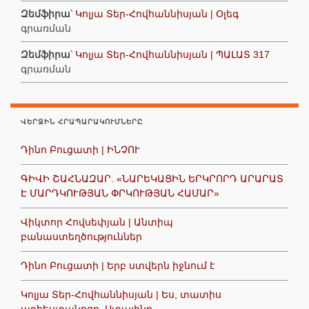
Զեմֆիրա
՝
Կոլյա Տեր-Հովհաննիսյան | Օլեգ
գրառման
Զեմֆիրա
՝
Կոլյա Տեր-Հովհաննիսյան | ՊԱԼԱՏ 317
գրառման
ՎԵՐՋԻՆ ՀՐԱՊԱՐԱԿՈՒՄՆԵՐԸ
Դինո Բուցատի | ԻՆՉՈՒ
ԳԻՎԻ ՇԱՀՆԱԶԱՐ. «ՆԱՐԵԿԱՑԻՆ ԵՐԿՐՈՐԴ ԱՐԱՐԱՏ
Է ՄԱՐԴԿՈՒԹՅԱՆ ՓՐԿՈՒԹՅԱՆ ՀԱՄԱՐ»
Վիկտոր Հովսեփյան | Անտիպ
բանաստեղծություններ
Դինո Բուցատի | Երբ ստվերն իջնում է
Կոլյա Տեր-Հովհաննիսյան | Ես, տատիս
արհեստանոցը, Ստալինը