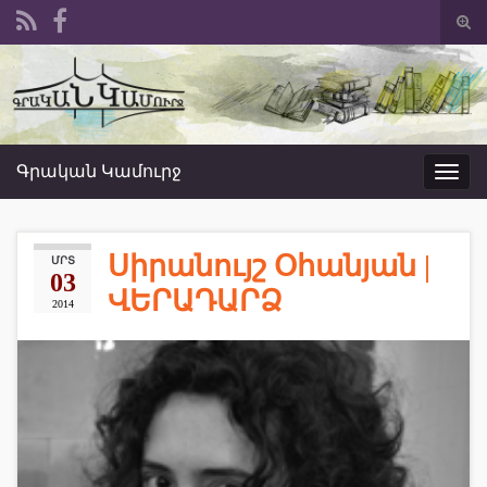
Togg
sear
Search for:
form
Գրական Կամուրջ
Toggl
navig
Սիրանույշ Օհանյան |
ՄՐՏ
03
ՎԵՐԱԴԱՐՁ
2014