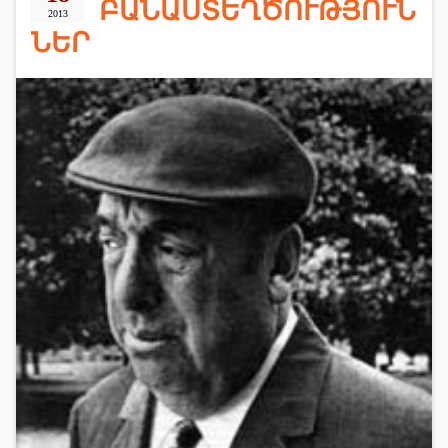
ԲԱՆԱՍՏԵՂԾՈՒԹՅՈՒՆ
2013
ՆԵՐ