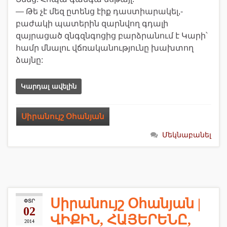
— Թե չէ մեզ ըտենց էիք դաստիարակել,-
բաժակի պատերին զարնվող գդալի
զայրացած զնգզնգոցից բարձրանում է Կարի՝
համր մնալու վճռականությունը խախտող
ձայնը:
Կարդալ ավելին
Սիրանույշ Օհանյան
Մեկնաբանել
Սիրանույշ Օհանյան |
ՓՏՐ
02
ՎԻՔԻՆ, ՀԱՅԵՐԵՆԸ,
2014