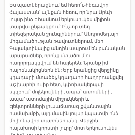
Ես պատկերացնում եմ հեռո՜ւ-հեռավոր
Հայաստան՝ այնքան հեռու, որ նրա Արևի
լույսը ինձ է հասնում երկուսուկես միլիոն
տարվա ընթացքում: Ինչ-որ տեղ
տիեզերական ջունգլիներում՝ Անդրոմեդայի
միգամածության թավուտներում, մեր
Գալակտիկայից անդին ապրում են բանական
արարածներ, որոնք մտածում ու
հաղորդակցվում են հայերեն: Նրանք իմ
հայրենակիցներն են: Երբ նրանցից վերջինը
կդադարի մտածել, կդադարի հաղորդակցվել
աշխարհի ու իր հետ, կփոխակերպվի
սկզբում՝ մոլեկուլների, ապա՝ ատոմների,
ապա՝ ատոմային միջուկների և
էլեկտրոնների լուսաճառագ քվանտային
համախմբի, այդ մասին լույսը կպատմի ինձ
միլիոնավոր տարիներ անց: Վերջին
հայախոսի կորստի լուրը՝ մոտ երկուսուկես