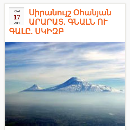
Սիրանույշ Օհանյան |
ՀՆՎ
17
ԱՐԱՐԱՏ. ԳՆԱԼՆ ՈՒ
2014
ԳԱԼԸ. ՍԿԻԶԲ