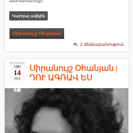
անհասանելի:
Կարդալ ավելին
Սիրանույշ Օհանյան
2 մեկնաբանություն
Սիրանույշ Օհանյան |
ՆՅՄ
14
ԴՈՒ ԱԳՌԱՎ ԵՍ
2013