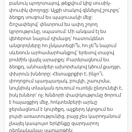
բանուկ պողոտայով, թեքվում կից սուսիկ-
փուսիկ փողոցը: Աչքի տակով զննելով շուրջդ՝
ձեռքդ սուզում ես պայուսակի մեջ:
Շոշափելով՝ փնտրում ես ափդ շոյող
կլորությունը, սպասում: Մի անգամ էլ ես
վեհերոտ նայում դիմացդ՝ հատուկենտ
անցորդները հո չնկատեցի՞ն, հո չե՞ն նայում
սևեռուն արհամարհանքով՝ երեսով տալով
բոմժին վայել արարքդ: Բարձրացնում ես
ձեռքդ, անհամբեր ախորժակով կծում քաղցր,
փխրուն խնձորը: Հետաքրքիր է, ինչո՞ւ
փողոցում պաղպաղակ, բուլկի, շաուրմա,
նույնիսկ տնական դուռում ուտելն ընդունելի է,
իսկ խնձոր՝ ոչ: Խնձորի փափկությունը ծորում
է հայացքիդ մեջ, հոկտեմբերի արևը
ջերմացնում է կուրծքդ, աչքերդ կկոցում ես
լույսի առատությունից, բայց չես կարողանում
չնայել կապույտ երկինքը զարդարող
դեղնականաչ սաղարթին: