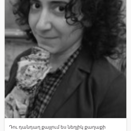
Դու դանդաղ քայլում ես նեղլիկ քաղաքի