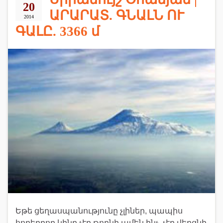
20
ԱՐԱՐԱՏ. ԳՆԱԼՆ ՈՒ
2014
ԳԱԼԸ. 3366 մ
Եթե ցեղասպանությունը չլիներ, պապիս
հորեղբոր կինը չէր թողնի ամեն ինչ, չէր վերցնի