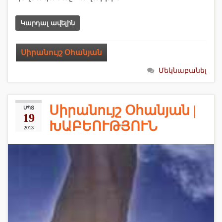
Կարդալ ավելին
Սիրանույշ Օհանյան
Մեկնաբանել
Սիրանույշ Օհանյան |
ՍՊՏ
19
ԽԱԲԵՈՒԹՅՈՒՆ
2013