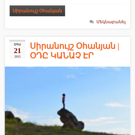
Սիրանույշ Օհանյան
Մեկնաբանել
Սիրանույշ Օհանյան |
ՕԳՍ
21
ՕԴԸ ԿԱՆԱՉ ԷՐ
2013