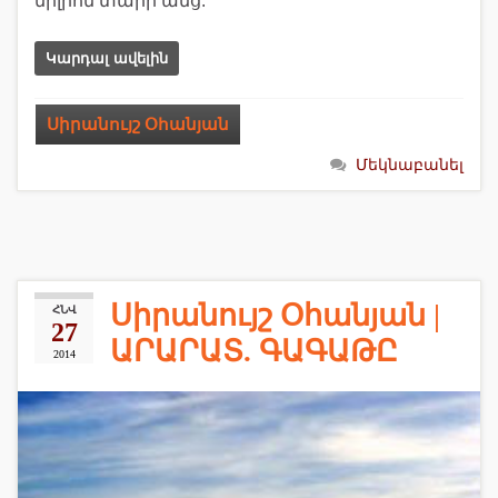
միլիոն տարի անց:
Կարդալ ավելին
Սիրանույշ Օհանյան
Մեկնաբանել
Սիրանույշ Օհանյան |
ՀՆՎ
27
ԱՐԱՐԱՏ. ԳԱԳԱԹԸ
2014