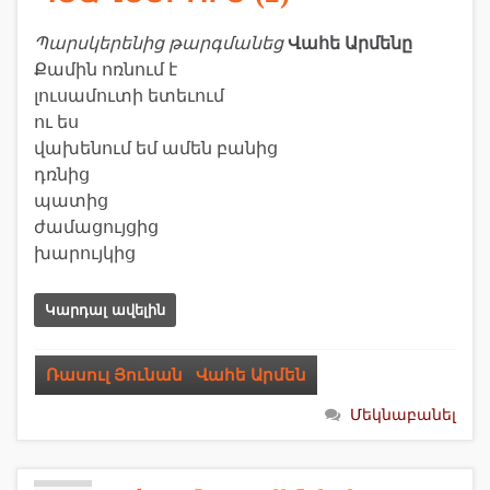
Պարսկերենից թարգմանեց
Վահե Արմենը
Քամին ոռնում է
լուսամուտի ետեւում
ու ես
վախենում եմ ամեն բանից
դռնից
պատից
ժամացույցից
խարույկից
Կարդալ ավելին
Ռասուլ Յունան
,
Վահե Արմեն
Մեկնաբանել