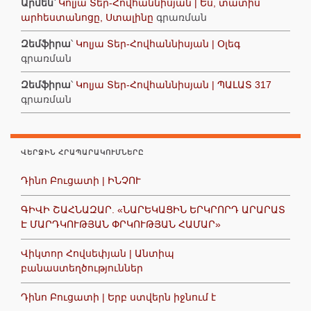
Արմեն
՝
Կոլյա Տեր-Հովհաննիսյան | Ես, տատիս
արհեստանոցը, Ստալինը
գրառման
Զեմֆիրա
՝
Կոլյա Տեր-Հովհաննիսյան | Օլեգ
գրառման
Զեմֆիրա
՝
Կոլյա Տեր-Հովհաննիսյան | ՊԱԼԱՏ 317
գրառման
ՎԵՐՋԻՆ ՀՐԱՊԱՐԱԿՈՒՄՆԵՐԸ
Դինո Բուցատի | ԻՆՉՈՒ
ԳԻՎԻ ՇԱՀՆԱԶԱՐ. «ՆԱՐԵԿԱՑԻՆ ԵՐԿՐՈՐԴ ԱՐԱՐԱՏ
Է ՄԱՐԴԿՈՒԹՅԱՆ ՓՐԿՈՒԹՅԱՆ ՀԱՄԱՐ»
Վիկտոր Հովսեփյան | Անտիպ
բանաստեղծություններ
Դինո Բուցատի | Երբ ստվերն իջնում է