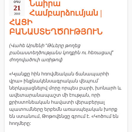
Նաիրա
ՕԳՍ
21
Համբարձումյան |
2010
ՀԱՑԻ
ԲԱՆԱՍՏԵՂԾՈՒԹՅՈՒՆ
(Վահե Արմենի “Թևերը թողեց
բանաստեղծությանս կողքին ու հեռացավ”
ժողովածուի առիթով)
«Կյանքը հին հռովմեական ճանապարհի
վրա» ինքնակենսագրական վեպում`
ներկայացնելով մորը որպես բարի, խոնարհ և
ավետարանապաշտ մի էության, որի
քրիստոնեական հավատի վերաբերյալ
պատումները երբեմն առասպելական խորք
են ստանում, Թոթովենցը գրում է. «Կոծում են
հողմերը: