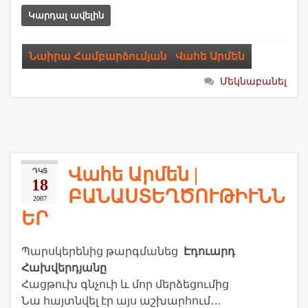
Կարդալ ավելին
Նաիրա Համբարձումյան
,
Վահե Արմեն
Մեկնաբանել
Վահե Արմեն |
ԴԿՏ
18
ԲԱՆԱՍՏԵՂԾՈՒԹԻՒՆՆ
2007
ԵՐ
Պարսկերենից թարգմանեց
Էդուարդ
Հախվերդյանը
Հացթուխ գնչուի և մոր մերձեցումից
Նա հայտնվել էր այս աշխարհում…