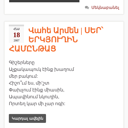
Մեկնաբանել
Վահե Արմեն | ՍԵՐ՝
ՀՆՍ
18
ԵՐԿՅՈՒՂԻՆ
2007
ՀԱՄԸՆԹԱՑ
Գիշերները
Աչքակապուկ էինք խաղում
մեր բակում:
Հիշո՞ւմ ես, մի’շտ
Փախչում էինք միասին,
Ապավինում նկուղին,
Որտեղ կար մի չար ոգի:
Կարդալ ավելին