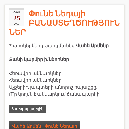
Փունե Նեդայի |
ՕԳՍ
25
ԲԱՆԱՍՏԵՂԾՈՒԹՅՈՒՆ
2007
ՆԵՐ
Պարսկերենից թարգմանեց
Վահե Արմենը
Քանի կարմիր խնձորներ
Հեռավոր ակնարկներ,
Հեռավոր ակնարկներ:
Աչքերիդ լապտերի անորոշ հայացքը,
Ո՞ր կողմն է ակնարկում ճանապարհի:
Կարդալ ավելին
Վահե Արմեն
,
Փունե Նեդայի