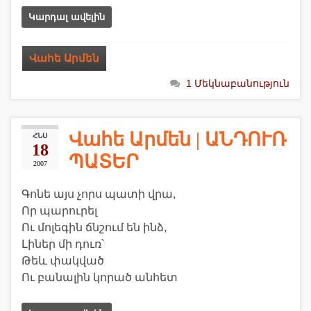
Կարդալ ավելին
Վահե Արմեն
1 Մեկնաբանություն
Վահե Արմեն | ԱՆԴՈՒՌ
ՀՆՍ
18
ՊԱՏԵՐ
2007
Գոնե այս չորս պատի վրա,
Որ պարուրել
Ու մոլեգին ճնշում են ինձ,
Լիներ մի դուռ՝
Թեև փակված
Ու բանալին կորած անհետ