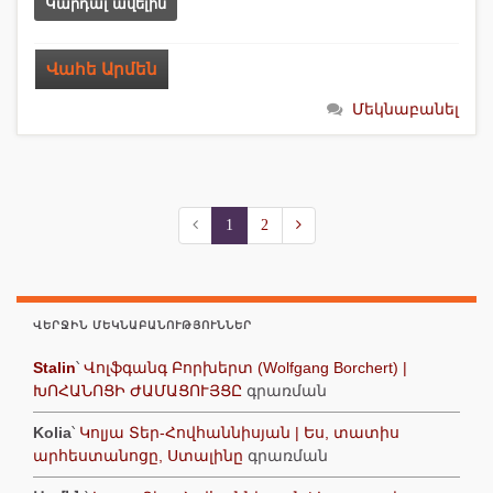
Կարդալ ավելին
Վահե Արմեն
Մեկնաբանել
1
2
ՎԵՐՋԻՆ ՄԵԿՆԱԲԱՆՈՒԹՅՈՒՆՆԵՐ
Stalin
՝
Վոլֆգանգ Բորխերտ (Wolfgang Borchert) |
ԽՈՀԱՆՈՑԻ ԺԱՄԱՑՈՒՅՑԸ
գրառման
Kolia
՝
Կոլյա Տեր-Հովհաննիսյան | Ես, տատիս
արհեստանոցը, Ստալինը
գրառման