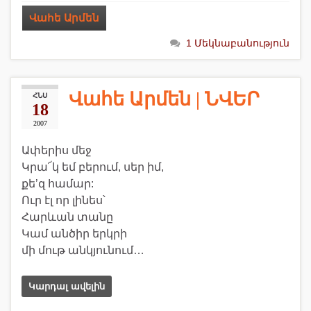
Վահե Արմեն
1 Մեկնաբանություն
Վահե Արմեն | ՆՎԵՐ
ՀՆՍ
18
2007
Ափերիս մեջ
Կրա՜կ եմ բերում, սեր իմ,
քե’զ համար:
Ուր էլ որ լինես՝
Հարևան տանը
Կամ անծիր երկրի
մի մութ անկյունում…
Կարդալ ավելին