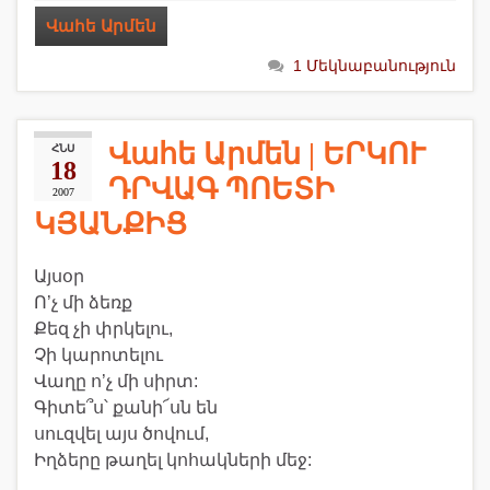
Վահե Արմեն
1 Մեկնաբանություն
Վահե Արմեն | ԵՐԿՈՒ
ՀՆՍ
18
ԴՐՎԱԳ ՊՈԵՏԻ
2007
ԿՅԱՆՔԻՑ
Այսօր
Ո’չ մի ձեռք
Քեզ չի փրկելու,
Չի կարոտելու
Վաղը ո’չ մի սիրտ:
Գիտե՞ս՝ քանի՜սն են
սուզվել այս ծովում,
Իղձերը թաղել կոհակների մեջ: