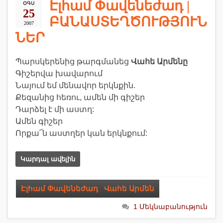
Էլհամ Փավենեժադ |
ՕԳՍ
25
ԲԱՆԱՍՏԵՂԾՈՒԹՅՈՒՆ
2007
ՆԵՐ
Պարսկերենից թարգմանեց
Վահե Արմենը
Գիշերվա խավարում
Նայում եմ մենավոր երկնքին.
Քեզանից հեռու, ամեն մի գիշեր
Դարձել է մի աստղ:
Ամեն գիշեր
Որքա՜ն աստղեր կան երկնքում:
Կարդալ ավելին
Էլհամ Փավենեժադ
,
Վահե Արմեն
1 Մեկնաբանություն