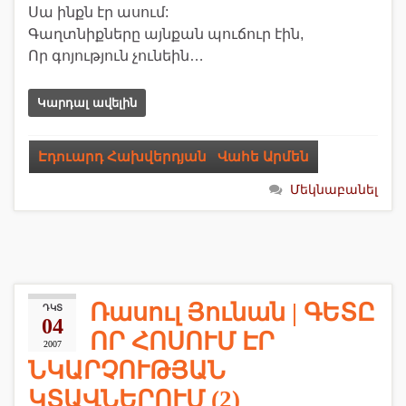
Սա ինքն էր ասում:
Գաղտնիքները այնքան պուճուր էին,
Որ գոյություն չունեին…
Կարդալ ավելին
Էդուարդ Հախվերդյան
,
Վահե Արմեն
Մեկնաբանել
Ռասուլ Յունան | ԳԵՏԸ
ԴԿՏ
04
ՈՐ ՀՈՍՈՒՄ ԷՐ
2007
ՆԿԱՐՉՈՒԹՅԱՆ
ԿՏԱՎՆԵՐՈՒՄ (2)