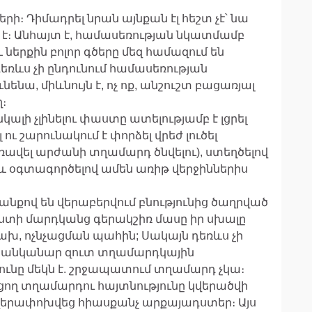
րի։ Դիմադրել նրան այնքան էլ հեշտ չէ՝ նա
։ Անհայտ է, համասեռության նկատմամբ
և ներքին բոլոր գծերը մեզ համազում են
եռևս չի ընդունում համասեռության
ւնենա, միևնույն է, ոչ ոք, անշուշտ բացառյալ
։
կալի չլինելու փաստը ատելությամբ է լցրել
ւ շարունակում է փորձել վրեժ լուծել
ռավել արժանի տղամարդ ծնվելու), ստեղծելով
 և օգտագործելով ամեն առիթ վերջիններիս
նքով են վերաբերվում բնությունից ծաղրված
ւստի մարդկանց գերակշիռ մասը իր սխալը
ախ, ոչնչացման պահին; Սակայն դեռևս չի
 ցանկանար զուտ տղամարդկային
յունը մեկն է. շրջապատում տղամարդ չկա։
ացող տղամարդու հայտնությունը կվերածվի
 վերափոխվեց հիասքանչ արքայադստեր։ Այս