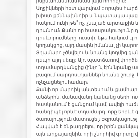
ինքնահաստատման լայն հորիզոն։
Աղջիկների հետ վարվում է որպես հարճե
խիստ քեննախնդիր և նպատակասլաց է
հակում ունի թե՞ ոչ, չնայած արտաքին 
դրանում։ Քանի որ հասարակությունը դ
դրսևորումները, ուստի, եթե հակում էլ ո
կողակցից, այդ մասին իմանալ չի կարող
Տղամարդ չծնվելու և նրանց կողմից ցան
դեպի այդ սեռը։ Այդ պատճառով փորձել ո
տղամարդկանցից (ինչո՞վ էին նրանք ա
բազում սարդոսւոյաններ նրանց շուրջ,
ոչնչացնելու համար։
Քանի որ մարդիկ անտեսում և քամհարա
անձերին, մանավանդ կանանց սեռի, ո
հասկանում է ցանցում կամ, ավելի հաճ
հանդիպել որևէ տղամարդ, որը երբևէ
ծառայություն մատուցել։ Եզրակացութ
Հակված է ենթադրելու, որ իրեն ցանկ
այն արքայազնին, որի շնորհիվ գորտը