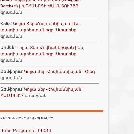
Borchert) | ԽՈՀԱՆՈՑԻ ԺԱՄԱՑՈՒՅՑԸ
գրառման
Kolia
՝
Կոլյա Տեր-Հովհաննիսյան | Ես,
տատիս արհեստանոցը, Ստալինը
գրառման
Արմեն
՝
Կոլյա Տեր-Հովհաննիսյան | Ես,
տատիս արհեստանոցը, Ստալինը
գրառման
Զեմֆիրա
՝
Կոլյա Տեր-Հովհաննիսյան | Օլեգ
գրառման
Զեմֆիրա
՝
Կոլյա Տեր-Հովհաննիսյան |
ՊԱԼԱՏ 317
գրառման
ՎԵՐՋԻՆ ՀՐԱՊԱՐԱԿՈՒՄՆԵՐԸ
Դինո Բուցատի | ԻՆՉՈՒ