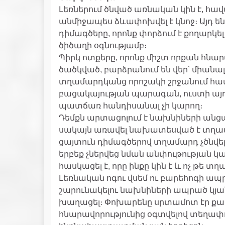
Լեռներում ծնված առնական կին է, հավ
անմիջապես ձևափոխվել է կնոջ։ Այդ են
դիմագծերը, որոնք փորձում է քողարկե
ծիծաղի օգնությամբ։
Պիրկ ոտքերը, որոնք միշտ որքան հնարա
ծածկված, բարձրանում են վեր՝ միան
տղամարդկանց որոշակի շրջանում համա
բացակայության պարագան, ուստի այդ
պատճառ հանդիսանալ չի կարող։
Դեմքն արտացոլում է նախնիների անցած 
սակայն առավել նախատեսված է տղամ
ցայտուն դիմագծերով տղամարդ չծնվե
երբեք չներվեց նման անփութության կ
հասկացել է, որը ինքը կին է և ոչ թե տ
Լեռնական ոգու վսեմ ու բարեհոգի ապր
շարունակելու նախնիների ապրած կյանք
խաղացել։ Փոխարենը սրտամոտ էր քաղք
հնարավորությունից օգտվելով տեղա