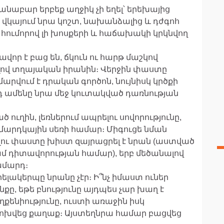
անաբար երբեք աղջիկ չի եղել՝ երեխայից
 վկայում նրա կոշտ, նախանձալից և դժգոհ
լ հումորով լի խոսքերի և հաճախակի կրկնվող
վոր է բաց են, ճկուն ու հարթ մաշկով
ալով տղայական իրանին։ Վերջին փաստը
րվում է դրական գործոն, նույնիսկ կրծքի
 ամենը նրա մեջ կուտակված դառնության
ուղին, լեռներում ապրելու սովորությունը,
արդկային սեռի համար։ Միգուցե նման
լու փաստը խիստ զայրացրել է նրան (աստված
ամ դիտավորության համար), երբ մեծանալով
ղամարդ։
ելակերպը նրանը չէր։ Ի՞նչ իմաստ ուներ
ը, եթե բնությունը այդպես չար խաղ է
ենիությունը, ուստի առաջին իսկ
փոխվեց քաղաք։ Այստեղնրա համար բացվեց