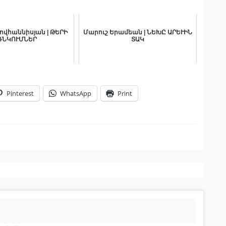
Հովհաննիսյան | ԹԵՐԻ
Մարուշ Երամեան | ՆԵԽԸ ԱՐԵՒԻՆ
ՌՆԿՈՒՄՆԵՐ
ՏԱԿ
Pinterest
WhatsApp
Print