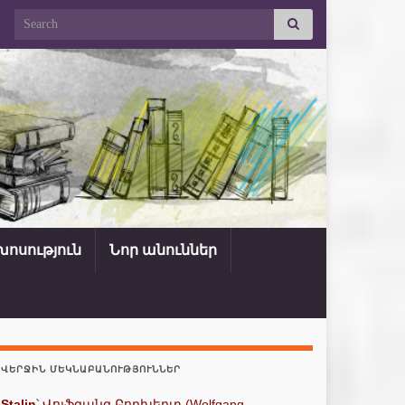
Search for:
ոսություն
Նոր անուններ
ՎԵՐՋԻՆ ՄԵԿՆԱԲԱՆՈՒԹՅՈՒՆՆԵՐ
Stalin
՝
Վոլֆգանգ Բորխերտ (Wolfgang