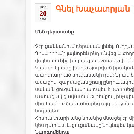
Գնել Խաչատրյան 
ՄՐՏ
20
2009
Մեծ դերասանը
Չէր ցանկանում դերասան լինել։ Ուղղակ
Դրսևորումը լայնորեն ընդունվեց և ժող
վայնասունից խորապես վշտացավ հենց 
Կյանքի երազը խեղաթյուրված իրակա
պարտադրած ցուցանակի դեմ։ Նրան 
ասացին, զարմացան շռայլ ընդունակութ
սակայն ցուցանակը այդպես էլ չփոխեց
Մահացավ ցավատանջ դեմքով, ինչպիսի
միահամուռ ծափահարեց այդ վերջին, 
նույնպես։
Հիսուն տարի անց նրանից մնացել էր մ
կես դար ևս, և ցուցանակը նույնպես 
Նարգոմենդա