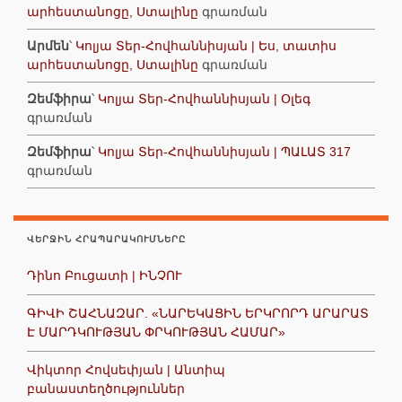
արհեստանոցը, Ստալինը
գրառման
Արմեն
՝
Կոլյա Տեր-Հովհաննիսյան | Ես, տատիս
արհեստանոցը, Ստալինը
գրառման
Զեմֆիրա
՝
Կոլյա Տեր-Հովհաննիսյան | Օլեգ
գրառման
Զեմֆիրա
՝
Կոլյա Տեր-Հովհաննիսյան | ՊԱԼԱՏ 317
գրառման
ՎԵՐՋԻՆ ՀՐԱՊԱՐԱԿՈՒՄՆԵՐԸ
Դինո Բուցատի | ԻՆՉՈՒ
ԳԻՎԻ ՇԱՀՆԱԶԱՐ. «ՆԱՐԵԿԱՑԻՆ ԵՐԿՐՈՐԴ ԱՐԱՐԱՏ
Է ՄԱՐԴԿՈՒԹՅԱՆ ՓՐԿՈՒԹՅԱՆ ՀԱՄԱՐ»
Վիկտոր Հովսեփյան | Անտիպ
բանաստեղծություններ