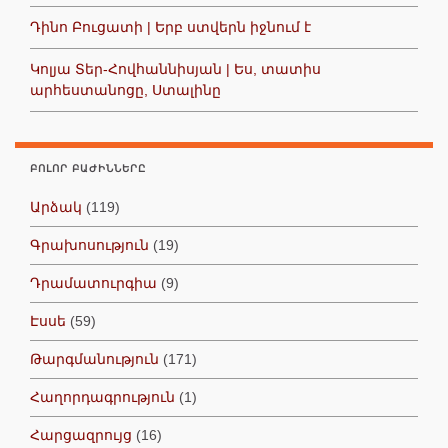
Դինո Բուցատի | Երբ ստվերն իջնում է
Կոլյա Տեր-Հովհաննիսյան | Ես, տատիս
արհեստանոցը, Ստալինը
ԲՈԼՈՐ ԲԱԺԻՆՆԵՐԸ
Արձակ
(119)
Գրախոսություն
(19)
Դրամատուրգիա
(9)
Էսսե
(59)
Թարգմանություն
(171)
Հաղորդագրություն
(1)
Հարցազրույց
(16)