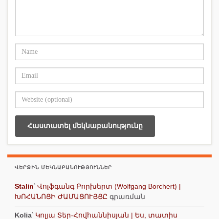
ՎԵՐՋԻՆ ՄԵԿՆԱԲԱՆՈՒԹՅՈՒՆՆԵՐ
Stalin
՝
Վոլֆգանգ Բորխերտ (Wolfgang Borchert) |
ԽՈՀԱՆՈՑԻ ԺԱՄԱՑՈՒՅՑԸ
գրառման
Kolia
՝
Կոլյա Տեր-Հովհաննիսյան | Ես, տատիս