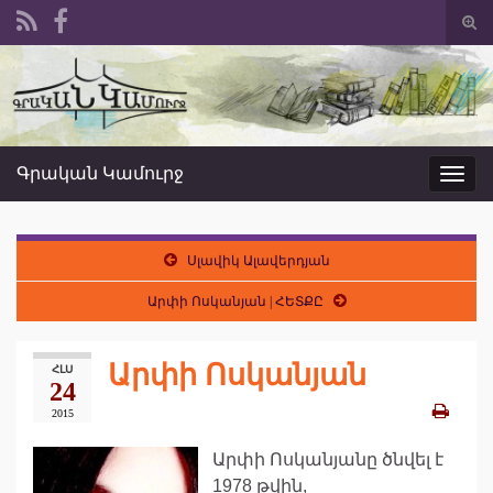
Togg
sear
Search for:
form
Գրական Կամուրջ
Toggl
navig
Սլավիկ Ալավերդյան
Արփի Ոսկանյան | ՀԵՏՔԸ
Արփի Ոսկանյան
ՀԼՍ
24
2015
Արփի Ոսկանյանը ծնվել է
1978 թվին,