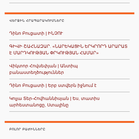
ՎԵՐՋԻՆ ՀՐԱՊԱՐԱԿՈՒՄՆԵՐԸ
Դինո Բուցատի | ԻՆՉՈՒ
ԳԻՎԻ ՇԱՀՆԱԶԱՐ. «ՆԱՐԵԿԱՑԻՆ ԵՐԿՐՈՐԴ ԱՐԱՐԱՏ
Է ՄԱՐԴԿՈՒԹՅԱՆ ՓՐԿՈՒԹՅԱՆ ՀԱՄԱՐ»
Վիկտոր Հովսեփյան | Անտիպ
բանաստեղծություններ
Դինո Բուցատի | Երբ ստվերն իջնում է
Կոլյա Տեր-Հովհաննիսյան | Ես, տատիս
արհեստանոցը, Ստալինը
ԲՈԼՈՐ ԲԱԺԻՆՆԵՐԸ