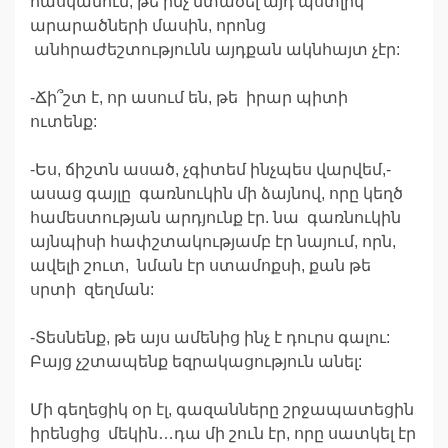
հասկանում, թե ինչ մտածել այդ պստլիկ
արարածների մասին, որոնց
անհրաժեշտությունն այդքան ակնհայտ չէր:
-Ճի՞շտ է, որ ասում են, թե իրար պիտի
ուտենք:
-Ես, ճիշտն ասած, չգիտեմ ինչպես վարվեմ,-
ասաց գայլը գառնուկին մի ձայնով, որը կեղծ
համեստության արդյունք էր. նա գառնուկին
այնպիսի հափշտակությամբ էր նայում, որն,
ավելի շուտ, նման էր ստամոքսի, քան թե
սրտի զեղման:
-Տեսնենք, թե այս ամենից ինչ է դուրս գալու:
Բայց չշտապենք եզրակացություն անել:
Մի գեղեցիկ օր էլ, գազանները շրջապատեցին
իրենցից մեկին…դա մի շուն էր, որը սատկել էր