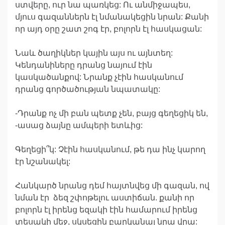
ստվերը, ուր նա պառկեց: Ու անմիջապես,
մյուս գազաններն էլ նմանակեցին նրան: Քանի
որ այդ օրը շատ շոգ էր, բոլորն էլ հասկացան:
Նաև ծաղիկներ կային այս ու այնտեղ:
Կենդանիները դրանց նայում էին
կասկածանքով: Նրանք չէին հասկանում
դրանց գործածության նպատակը:
-Դրանք ոչ մի բան պետք չեն, բայց գեղեցիկ են,
-ասաց ձայնը ամպերի ետևից:
Գեղեցի՞կ: Չէին հասկանում, թե դա ինչ կարող
էր նշանակել:
Հանկարծ նրանց դեմ հայտնվեց մի գազան, ով
նման էր ձեզ շփոթելու աստիճան. քանի որ
բոլորն էլ իրենց եզակի էին համարում իրենց
տեսակի մեջ, սկսեցին բարկանալ նրա վրա: