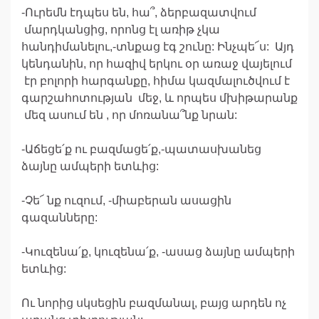
-Ուրեմն էդպես են, հա՞, ձերբազատվում
մարդկանցից, որոնց էլ առիթ չկա
հանդիմանելու,-տնքաց էգ շունը: Ինչպե՜ս: Այդ
կենդանին, որ հազիվ երկու օր առաջ վայելում
էր բոլորի հարգանքը, հիմա կազմալուծվում է
գարշահոտության մեջ, և որպես մխիթարանք
մեզ ասում են , որ մոռանա՞նք նրան:
-Աճեցե՛ք ու բազմացե՛ք,-պատասխանեց
ձայնը ամպերի ետևից:
-Չե՜ նք ուզում, -միաբերան ասացին
գազանները:
-Կուզենա՛ք, կուզենա՛ք, -ասաց ձայնը ամպերի
ետևից:
Ու նորից սկսեցին բազմանալ, բայց արդեն ոչ