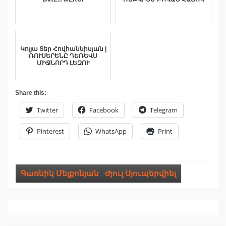
Կոլյա Տեր Հովհաննիսյան |
ՌՈՒՍԵՐԵՆԸ ԴԵՌԵՎՍ
ՄԻՋՆՈՐԴ ԼԵԶՈՒ
Share this:
Twitter
Facebook
Telegram
Pinterest
WhatsApp
Print
Գառնիկ Մելքոնյան
,
Ժյուլ Սյուպերվիել