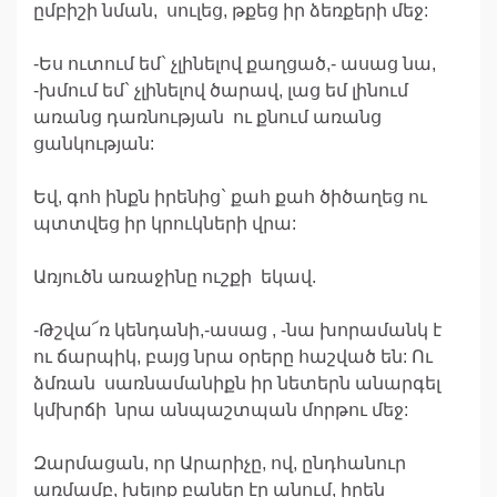
ըմբիշի նման, սուլեց, թքեց իր ձեռքերի մեջ:
-Ես ուտում եմ` չլինելով քաղցած,- ասաց նա,
-խմում եմ` չլինելով ծարավ, լաց եմ լինում
առանց դառնության ու քնում առանց
ցանկության:
Եվ, գոհ ինքն իրենից` քահ քահ ծիծաղեց ու
պտտվեց իր կրուկների վրա:
Առյուծն առաջինը ուշքի եկավ.
-Թշվա՜ռ կենդանի,-ասաց , -նա խորամանկ է
ու ճարպիկ, բայց նրա օրերը հաշված են: Ու
ձմռան սառնամանիքն իր նետերն անարգել
կմխրճի նրա անպաշտպան մորթու մեջ:
Զարմացան, որ Արարիչը, ով, ընդհանուր
առմամբ, խելոք բաներ էր անում, իրեն