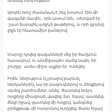
առանց տխրության:
Արդեն որոշ ժամանակ է, ինչ խոսում էին մի
գազանի մասին , որն ասում էին, օժտված էր
շատ ճարպիկ առջևի թաթերով, և որի գլուխը
լիքն էր հնարամիտ բաներով:
Մարդը դրվեց գազանների մեջ իր ծաղկուն
հասակում, ու անմիջապես սկսեց նայել իր
շուրջը, ասես միշտ աչքեր էր ունեցել:
Իրեն նեղություն էլ չտալով բարևել
ներկաներին, նա իր բազուկներով ու ձեռքերով
սկսեց շարժումներ անել; Ցատկեց երկու
ոտքերը միացրած, վազեց, ետ եկավ, պառկեց,
ծնկի իջավ, ցատկեց մի ոտքով, կանգնեց
չորեքթաթ, մի ոստյունով ուղղվեց, ծառս եղավ