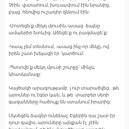
Չէին վստահում, խուսափում էին նրանից,
բայց հեռվից ուշադիր զննում էին:
-Մոտեցե՛ք մեկդ մյուսին,-ասաց ձայնը
ամպերիր ետևից: Աճեցե՛ք ու բազմացե՛ք:
-Կապ չեմ տեսնում, -ասաց ինչ-որ մեկը, ով
իրեն շատ խելացի էր կարծում:
-Պտտվե՛ք մեկդ մյուսի շուրջը` մինչև
կհասկանաք:
Կայծակի արագությամբ լ ուր տարածվեց , թե
արուներ ու էգեր կան, և թե տարբեր սեռի
գազանները հաճույք են ստանում իրարից:
Սկսեցին ձագեր ունենալ: Էգերին դա շատ էր
դուր գալիս, արուները այնքան էլ չէին