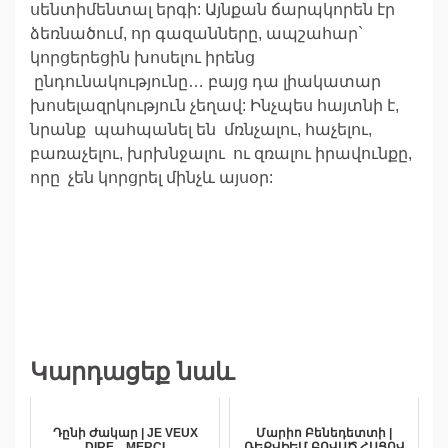
սենտիմենտալ երգի: Այնքան ճարպկորեն էր
ձեռնածում, որ գազանները, ապշահար`
կորցերեցին խոսելու իրենց
ընդունակությունը… բայց դա լիակատար
խոսելազրկություն չեղավ: Ինչպես հայտնի է,
նրանք պահպանել են մռնչալու, հաչելու,
բառաչելու, խրխնջալու ու զռալու իրավունքը,
որը չեն կորցրել մինչև այսօր:
Կարդացեք նաև
Դընի Ժակար | JE VEUX
Մարիո Բենեդետտի |
DIRE... MERCI
ՌԵՔՎԻԵՄ ԲՈՎԱԾ ՀԱՑՈՎ