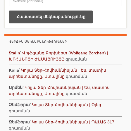
ՎԵՐՋԻՆ ՄԵԿՆԱԲԱՆՈՒԹՅՈՒՆՆԵՐ
Stalin
՝
Վոլֆգանգ Բորխերտ (Wolfgang Borchert) |
ԽՈՀԱՆՈՑԻ ԺԱՄԱՑՈՒՅՑԸ
գրառման
Kolia
՝
Կոլյա Տեր-Հովհաննիսյան | Ես, տատիս
արհեստանոցը, Ստալինը
գրառման
Արմեն
՝
Կոլյա Տեր-Հովհաննիսյան | Ես, տատիս
արհեստանոցը, Ստալինը
գրառման
Զեմֆիրա
՝
Կոլյա Տեր-Հովհաննիսյան | Օլեգ
գրառման
Զեմֆիրա
՝
Կոլյա Տեր-Հովհաննիսյան | ՊԱԼԱՏ 317
գրառման