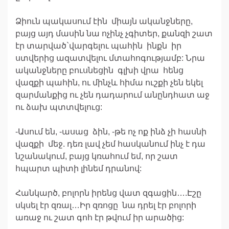
Ձիուն պակասում էին միայն ականջները,
բայց այդ մասին նա ոչինչ չգիտեր, քանզի շատ
էր տարված`վարգելու պահին ինքն իր
ստվերից ազատվելու մտահոգությամբ: Նրա
ականջները բուսնեցին գլխի վրա հենց
վազքի պահին, ու մինչև հիմա ուշքի չեն եկել
զարմանքից ու չեն դադարում անընդհատ աջ
ու ձախ պտտվելուց:
-Ասում են, -ասաց ձին, -թե ոչ ոք ինձ չի հասնի
վազքի մեջ. դեռ լավ չեմ հասկանում ինչ է դա
նշանակում, բայց կռահում եմ, որ շատ
հպարտ պիտի լինեմ դրանով:
Հանկարծ, բոլորն իրենց վատ զգացին….Էշը
սկսել էր զռալ…Իր զռոցը նա դրել էր բոլորի
առաջ ու շատ գոհ էր թվում իր արածից: