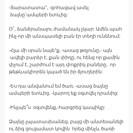
-Տարատատա°, -գոհացավ ասել
ձայնը`ամպերի ետևից:
Օ՜, ձանձրանալու ժամանակ չկար: Ամեն պահ
ինչ-որ մի անսպասելի բան էր տեղի ունենում;
-Հլա մի սրան նայե°ք, -ասաց թռչունը,- այն
ավելի բարձր է, քան փիղը, ու հենց որ քամին
փչում է, շարժում է այդ փոքրիկ բաները, որ
թեթևակիորեն կպած են իր ճյուղերին:
-Ես դա անվանում եմ ծառ, -ասաց ձայնը
ամպերի ետևից, -կարող եք օգտվել դրանից:
-Ինչպե՞ս օգտվենք,-հարցրեց կապիկը:
Ձայնը չպատասխանեց, բայց մի անտեսանելի
ու ձիգ ցուցամատ կովին հրեց մինչև ծառի