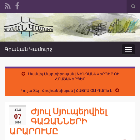
Togg
sear
Search for:
form
Գրական Կամուրջ
Toggl
navig
Սամվել Մարտիրոսյան | ԿԵՆԴԱՆԱԿԵՐՊԵՐ ՈՒ
ՀՐԱՇԱԿԵՐՊԵՐ
Կոլյա Տեր-Հովհաննիսյան | ՀԱՅՐՍ ՕԼԻԳԱՐԽ Է
Ժյուլ Սյուպերվիել |
ՀՆՍ
07
ԳԱԶԱՆՆԵՐԻ
2016
ԱՐԱՐՈՒՄԸ