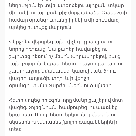
նեղություն էր տվել ստեղծելու այդքան տկար
մի էակի ու այդքան քիչ մորթածածկ: Զավեշտի
համար օրանգուտանը իրենից մի բուռ մազ
պոկեց ու տվեց մարդուն:
Վերջինս վերցրեց այն, փչեց դրա վրա ու
նորից հռհռաց: Նա քարեր հավաքեց ու
շպրտեց հեռու՝ ոչ մեկին չվիրավորելով, բայց
այն բոլորին կպավ, հետո , հաջորդաբար ու
շատ հաջող, նմանակեց կատվի, ան, ձիու,
վագրի, առյուծի, փղի, և ի վերջո,
օրանգուտանի շարժումներն ու ձայները:
Հետո սուլեց իր էգին, որը մանր քայլերով մոտ
վազեց. շոյեց նրան, համբուրեց ու պառկեց
նրա հետ: Որից հետո երկուսն էլ քնեցին ու
սկսեցին խռմփացնել`բոլոր գազաններին ի
տես: