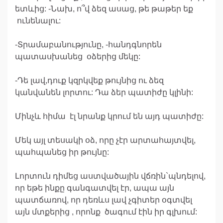
ետևից: -Նախ, ո՞վ ձեզ ասաց, թե թաթեր եք
ունենալու:
-Տրամաբանությունը, -հանդգնորեն
պատասխանեց օձերից մեկը:
-Դե լավ,դուք կզրկվեք թույնից ու ձեզ
կանվանեն լորտու: Դա ձեր պատիժը կլինի:
Մինչև հիմա էլ նրանք կրում են այդ պատիժը:
Մեկ այլ տեսակի օձ, որը չէր արտահայտվել,
պահպանեց իր թույնը:
Լորտուն դիմեց աստվածային վճռին`պնդելով,
որ եթե ինքը գանգատվել էր, ապա այն
պատճառով, որ դեռևս լավ չգիտեր օգտվել
այն մտքերից , որոնք ծագում էին իր գլխում: