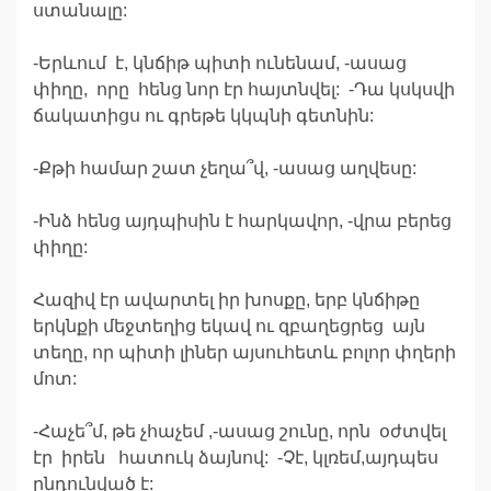
ստանալը:
-Երևում է, կնճիթ պիտի ունենամ, -ասաց
փիղը, որը հենց նոր էր հայտնվել: -Դա կսկսվի
ճակատիցս ու գրեթե կկպնի գետնին:
-Քթի համար շատ չեղա՞վ, -ասաց աղվեսը:
-Ինձ հենց այդպիսին է հարկավոր, -վրա բերեց
փիղը:
Հազիվ էր ավարտել իր խոսքը, երբ կնճիթը
երկնքի մեջտեղից եկավ ու զբաղեցրեց այն
տեղը, որ պիտի լիներ այսուհետև բոլոր փղերի
մոտ:
-Հաչե՞մ, թե չհաչեմ ,-ասաց շունը, որն օժտվել
էր իրեն հատուկ ձայնով: -Չէ, կլռեմ,այդպես
ընդունված է: