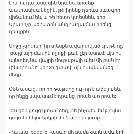
էին, ու դա ասացին նրանց. նրանք
պատասխանեցին, թե իրենք դեռևս սևագիր
վիճակում են, և թե հետո կտեսնեն, երբ
Արարիչը վերստին անդրադառնա իրենց
դեպքին:
Արջը չգիտեր` իր տեսքն ավարտված էր, թե ոչ,
բայց այդ մասին ոչ ոքի բան չէր ասում: Այս ու
այնտեղ նա վայրի մուրաբայի պես մի բան էր
փնտրում: Ի վերջո գտավ այն ու անվանեց
մեղր:
Օձն ասաց, որ իր թաթերը ուր որ է աճելու են,
որ ինքը սպասում է դրանց րոպե առ րոպե:
-Ես դեռ ցույց կտամ ձեզ, թե ինչպես եմ թույնս
ցայտեցնելու երկրի մի ծայրից մյուսը:
-Հապա լռեցե°ք ,-ասաց մի բամբ ձայն ամպերի