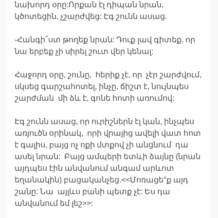
նախորդ օրը:Որքան էլ դիպան նրան,
կծոտեցին, չշարժվեց: Էգ շունն ասաց.
-Հանգի՜ստ թողեք նրան: Դուք լավ գիտեք, որ
նա երբեք չի սիրել շուտ վեր կենալ:
Հաջորդ օրը, շունը, հերիք չէ, որ չէր շարժվում,
սկսեց գարշահոտել, ինչը, ճիշտ է, նույնպես
շարժման մի ձև է, գոնե հոտի առումով:
Էգ շունն ասաց, որ ուրիշներն էլ կան, ինչպես
առյուծն օրինակ, որի վրայից ավելի վատ հոտ
է գալիս, բայց ոչ ոքի մտքով չի անցնում դա
ասել նրան: Բայց ամպերի ետևի ձայնը (նրան
այդպես էին անվանում անգամ արևոտ
եղանակին) բացականչեց.<<Մոռացե°ք այդ
շանը: Նա այլևս բանի պետք չէ: Ես դա
անվանում եմ լեշ>>: