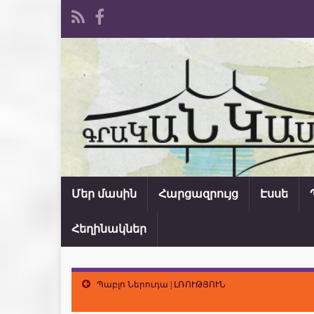
Մեր մասին
Հարցազրույց
Էսսե
Հեղինակներ
Պաբլո Ներուդա | ԼՌՈՒԹՅՈՒՆ