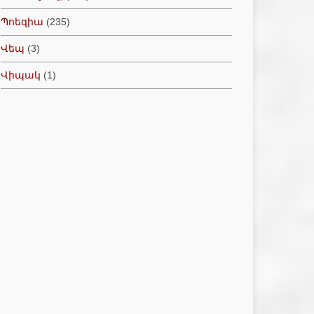
Պոեզիա
(235)
Վեպ
(3)
Վիպակ
(1)