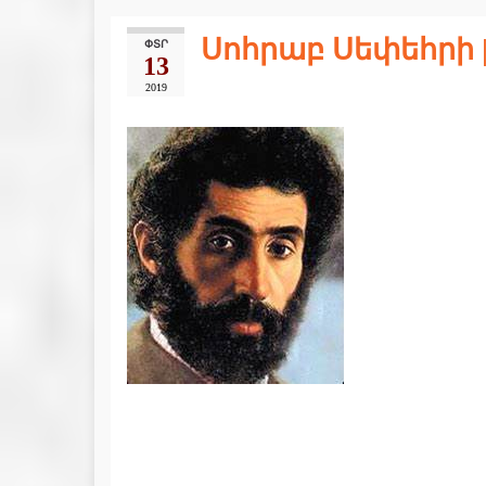
Սոհրաբ Սեփեհրի 
ՓՏՐ
13
2019