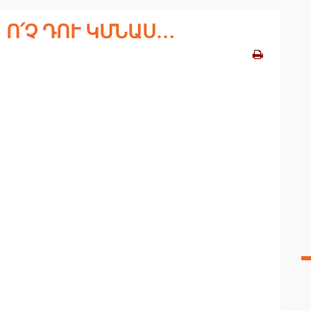
| Ո՛Չ ԴՈՒ ԿՄՆԱՍ…