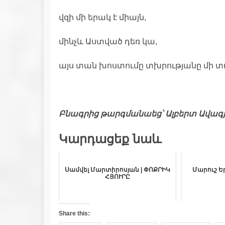
վզի մի երակ է միայն,
մինչև Աստված դեռ կա,
այս տան խոստումը տխրությանը մի տո
Բնագրից թարգմանաեց՝ Ալբերտ Ավագ
Կարդացեք նաև
Սամվել Մարտիրոսյան | ՓՈՔՐԻԿ
Մարուշ Ե
ՀՅՈՒՐԸ
Share this: