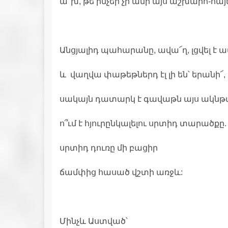
ա՜խ, թե ինչեր չի անի այս աշխարհ-հայ
Անցյալիդ պահարանը, ավա՜ղ, լցվել է 
և վաղվա փաթեթներդ էլ լի են՝ երանի՜,
սակայն դատարկ է գավաթն այս ակնթ
ո՞ւմ է հյուրընկալելու սրտիդ տարածքը.
սրտիդ դուռը մի բացիր
ճամփից հասած վշտի առջև:
Մինչև Աստված՝