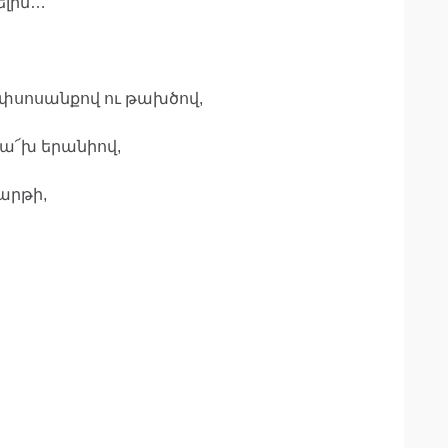
ելին…
ափսոսանքով ու թախծով,
 ա՜խ երանիով,
արթի,