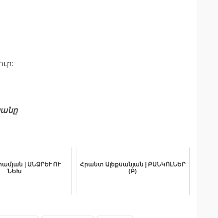
ւր:
յանը
րամյան | ԱՆՁՐԵՒ ՈՒ
Հրանտ Ալեքսանյան | ԲԱՆԿՈԼՆԵՐ
ՆԵԽ
(Բ)