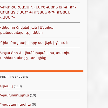
ԳԻՎԻ ՇԱՀՆԱԶԱՐ. «ՆԱՐԵԿԱՑԻՆ ԵՐԿՐՈՐԴ
ԱՐԱՐԱՏ Է ՄԱՐԴԿՈՒԹՅԱՆ ՓՐԿՈՒԹՅԱՆ
ՀԱՄԱՐ»
Վիկտոր Հովսեփյան | Անտիպ
բանաստեղծություններ
Դինո Բուցատի | Երբ ստվերն իջնում է
Կոլյա Տեր-Հովհաննիսյան | Ես, տատիս
արհեստանոցը, Ստալինը
ԲՈԼՈՐ ԲԱԺԻՆՆԵՐԸ
Արձակ
(119)
Գրախոսություն
(19)
Դրամատուրգիա
(9)