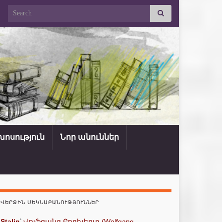
Search for:
ոսություն
Նոր անուններ
ՎԵՐՋԻՆ ՄԵԿՆԱԲԱՆՈՒԹՅՈՒՆՆԵՐ
Stalin
՝
Վոլֆգանգ Բորխերտ (Wolfgang