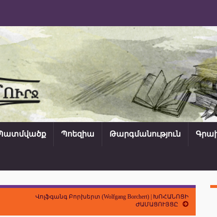
Պատմվածք
Պոեզիա
Թարգմանություն
Գրախ
Վոլֆգանգ Բորխերտ (Wolfgang Borchert) | ԽՈՀԱՆՈՑԻ
ԺԱՄԱՑՈՒՅՑԸ