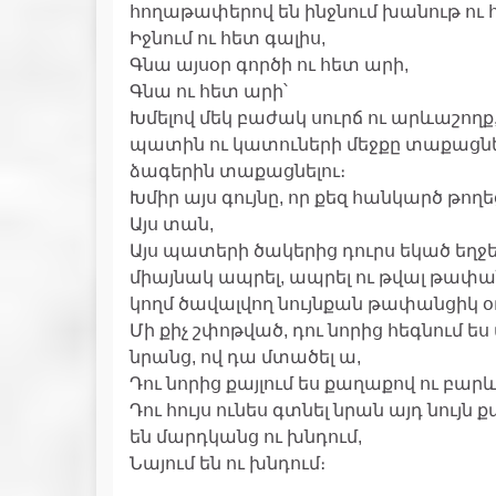
հողաթափերով են ինջնում խանութ ու 
Իջնում ու հետ գալիս,
Գնա այսօր գործի ու հետ արի,
Գնա ու հետ արի՝
Խմելով մեկ բաժակ սուրճ ու արևաշողք,
պատին ու կատուների մեջքը տաքացնել
ձագերին տաքացնելու։
Խմիր այս գույնը, որ քեզ հանկարծ թող
Այս տան,
Այս պատերի ծակերից դուրս եկած եղջ
միայնակ ապրել, ապրել ու թվալ թափա
կողմ ծավալվող նույնքան թափանցիկ օ
Մի քիչ շփոթված, դու նորից հեգնում
նրանց, ով դա մտածել ա,
Դու նորից քայլում ես քաղաքով ու բար
Դու հույս ունես գտնել նրան այդ նույն
են մարդկանց ու խնդում,
Նայում են ու խնդում։