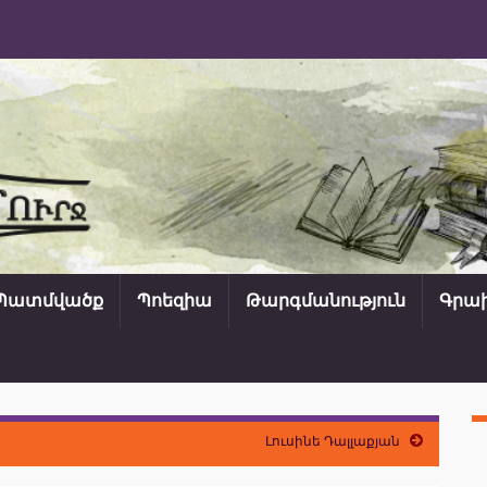
Պատմվածք
Պոեզիա
Թարգմանություն
Գրախ
Լուսինե Դալլաքյան