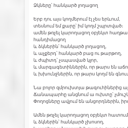
Ձկները՝ հանկարծ լողացող
Երբ դու այս կողմերում էլ չես երևում,
տեսնում եմ քարը՝ իմ կողմ շպրտված։
ամեն թռչել կարողացող օբյեկտ հաղթա
հանդիմացող
և ձկներին՝ հանկարծ լողացող,
և աչքերդ՝ հանկարծ բաց ու թարթող,
և ժպիտդ՝ չսպասված կլոր,
և մարգագետիններին, որ թարս են աճո
և խխունջներին, որ թարս կողմ են գնում
Նա բոլոր զմրուխտյա թագուհիներից այն
Ճանապարհը անցնում ա ուխտը՝ չմուշկ
Փողոցները ավլում են անցորդներին, իրա
Ամեն թռչել կարողացող օբյեկտ հատում
և ձկներին՝ հանկարծ չխոսող,