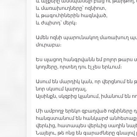
և աչքերը անսպասելի բաց ու թարթող
և մառախուղները՝ ոզնիոտ,
և թագուհիներին հագնված,
և ժպիտդ՝ մերկ։
Ամեն ոզնի պարունակող մառախուղ պ
մուրաբա։
Ես սլացող հանգրվանն եմ բոլոր թարս տ
կողմերը, որտեղ դու էլ չես երևում։
Ասում են մարդիկ կան, որ վերցնում են 
նոր սկսում կարդալ,
Այսինքն, սկզբից կլանում, իմանում են 
Մի ամբողջ երեկո զբաղված ոզնիները դո
հանգստանում են հանկարժ անհետաքրքի
վերևից, հատապես վերևից սաղին նայե
Նայելու, թե ոնց են գարաժները գնալով