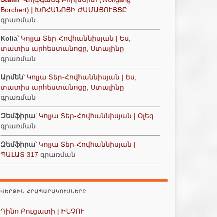
Borchert) | ԽՈՀԱՆՈՑԻ ԺԱՄԱՑՈՒՅՑԸ
գրառման
Kolia
՝
Կոլյա Տեր-Հովհաննիսյան | Ես,
տատիս արհեստանոցը, Ստալինը
գրառման
Արմեն
՝
Կոլյա Տեր-Հովհաննիսյան | Ես,
տատիս արհեստանոցը, Ստալինը
գրառման
Զեմֆիրա
՝
Կոլյա Տեր-Հովհաննիսյան | Օլեգ
գրառման
Զեմֆիրա
՝
Կոլյա Տեր-Հովհաննիսյան |
ՊԱԼԱՏ 317
գրառման
ՎԵՐՋԻՆ ՀՐԱՊԱՐԱԿՈՒՄՆԵՐԸ
Դինո Բուցատի | ԻՆՉՈՒ