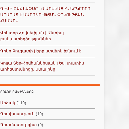
ԳԻՎԻ ՇԱՀՆԱԶԱՐ. «ՆԱՐԵԿԱՑԻՆ ԵՐԿՐՈՐԴ
ԱՐԱՐԱՏ Է ՄԱՐԴԿՈՒԹՅԱՆ ՓՐԿՈՒԹՅԱՆ
ՀԱՄԱՐ»
Վիկտոր Հովսեփյան | Անտիպ
բանաստեղծություններ
Դինո Բուցատի | Երբ ստվերն իջնում է
Կոլյա Տեր-Հովհաննիսյան | Ես, տատիս
արհեստանոցը, Ստալինը
ԲՈԼՈՐ ԲԱԺԻՆՆԵՐԸ
Արձակ
(119)
Գրախոսություն
(19)
Դրամատուրգիա
(9)