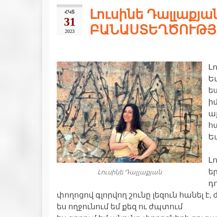
Լուսինե Դալլաքյան
ՀԿՏ
31
ԲԱՆԱՍՏԵՂԾՈՒԹՅ
2023
Լո
Ե
ես
ի
ա
հ
Ե
Լո
ե
Լուսինե Դալլաքյան
դո
փողոցով գլորվող շունը լեզուն հանել է,
ես ողջունում եմ քեզ ու ժպտում