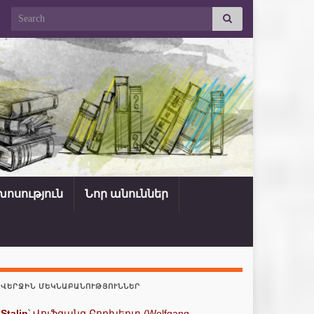
Search for:
ոսություն
Նոր անուններ
ՎԵՐՋԻՆ ՄԵԿՆԱԲԱՆՈՒԹՅՈՒՆՆԵՐ
Stalin
՝
Վոլֆգանգ Բորխերտ (Wolfgang