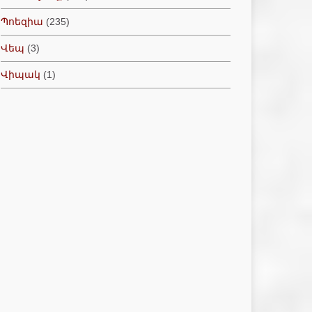
Պոեզիա
(235)
Վեպ
(3)
Վիպակ
(1)