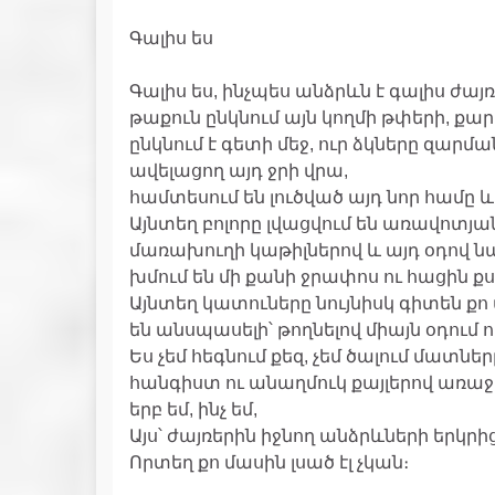
Գալիս ես
Գալիս ես, ինչպես անձրևն է գալիս ժայռե
թաքուն ընկնում այն կողմի թփերի, քար
ընկնում է գետի մեջ, ուր ձկները զարմա
ավելացող այդ ջրի վրա,
համտեսում են լուծված այդ նոր համը և
Այնտեղ բոլորը լվացվում են առավոտյա
մառախուղի կաթիլներով և այդ օդով 
խմում են մի քանի ջրափոս ու հացին քս
Այնտեղ կատուները նույնիսկ գիտեն քո 
են անսպասելի՝ թողնելով միայն օդում ո
Ես չեմ հեգնում քեզ, չեմ ծալում մատնե
հանգիստ ու անաղմուկ քայլերով առաջ ո
երբ եմ, ինչ եմ,
Այս՝ ժայռերին իջնող անձրևների երկրից
Որտեղ քո մասին լսած էլ չկան։