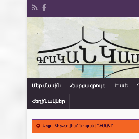
Մեր մասին
Հարցազրույց
Էսսե
Հեղինակներ
Կոլյա Տեր-Հովհաննիսյան | ԴԻՄԱԿԸ