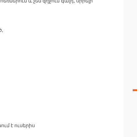
եռներում և չեմ զղջում գալդ, սիրելի
ծ,
ւմ է ուսերիս