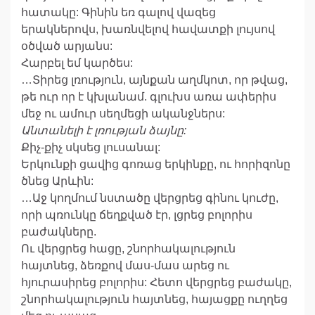
հատակը: Գինին եռ գալով վազեց
երակներովս, խառնվելով հավատքի լույսով
օծված արյանս:
Հարբել եմ կարծես:
…Տիրեց լռություն, այնքան աղմկոտ, որ թվաց,
թե ուր որ է կխլանամ. գլուխս առա ափերիս
մեջ ու ամուր սեղմեցի ականջներս:
Անտանելի է լռության ձայնը:
Քիչ-քիչ սկսեց լուսանալ:
Երկունքի ցավից գոռաց երկինքը, ու հորիզոնը
ծնեց Արևին:
…Աջ կողմում նստածը վերցրեց գինու կուժը,
որի պռունկը ճեղքված էր, լցրեց բոլորիս
բաժակները.
Ու վերցրեց հացը, շնորհակալություն
հայտնեց, ձեռքով մաս-մաս արեց ու
հյուրասիրեց բոլորիս: Հետո վերցրեց բաժակը,
շնորհակալություն հայտնեց, հայացքը ուղղեց