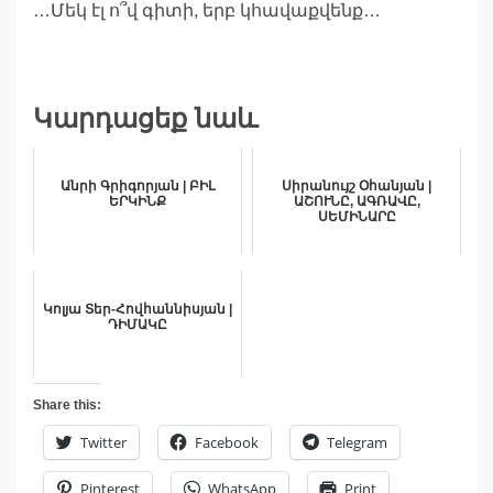
…Մեկ էլ ո՞վ գիտի, երբ կհավաքվենք…
Կարդացեք նաև
Անրի Գրիգորյան | ԲԻԼ
Սիրանույշ Օհանյան |
ԵՐԿԻՆՔ
ԱՇՈՒՆԸ, ԱԳՌԱՎԸ,
ՍԵՄԻՆԱՐԸ
Կոլյա Տեր-Հովհաննիսյան |
ԴԻՄԱԿԸ
Share this:
Twitter
Facebook
Telegram
Pinterest
WhatsApp
Print