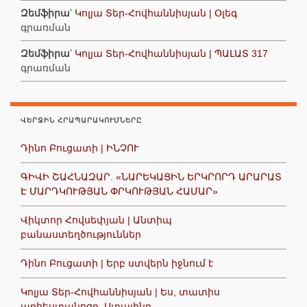
Զեմֆիրա
՝
Կոլյա Տեր-Հովհաննիսյան | Օլեգ
գրառման
Զեմֆիրա
՝
Կոլյա Տեր-Հովհաննիսյան | ՊԱԼԱՏ 317
գրառման
ՎԵՐՋԻՆ ՀՐԱՊԱՐԱԿՈՒՄՆԵՐԸ
Դինո Բուցատի | ԻՆՉՈՒ
ԳԻՎԻ ՇԱՀՆԱԶԱՐ. «ՆԱՐԵԿԱՑԻՆ ԵՐԿՐՈՐԴ ԱՐԱՐԱՏ
Է ՄԱՐԴԿՈՒԹՅԱՆ ՓՐԿՈՒԹՅԱՆ ՀԱՄԱՐ»
Վիկտոր Հովսեփյան | Անտիպ
բանաստեղծություններ
Դինո Բուցատի | Երբ ստվերն իջնում է
Կոլյա Տեր-Հովհաննիսյան | Ես, տատիս
արհեստանոցը, Ստալինը