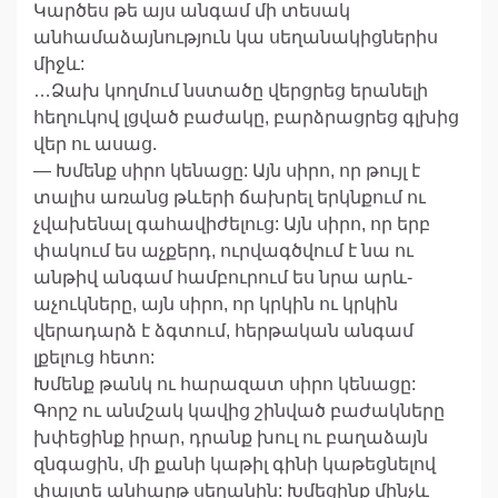
Կարծես թե այս անգամ մի տեսակ
անհամաձայնություն կա սեղանակիցներիս
միջև:
…Ձախ կողմում նստածը վերցրեց երանելի
հեղուկով լցված բաժակը, բարձրացրեց գլխից
վեր ու ասաց.
— Խմենք սիրո կենացը: Այն սիրո, որ թույլ է
տալիս առանց թևերի ճախրել երկնքում ու
չվախենալ գահավիժելուց: Այն սիրո, որ երբ
փակում ես աչքերդ, ուրվագծվում է նա ու
անթիվ անգամ համբուրում ես նրա արև-
աչուկները, այն սիրո, որ կրկին ու կրկին
վերադարձ է ձգտում, հերթական անգամ
լքելուց հետո:
Խմենք թանկ ու հարազատ սիրո կենացը:
Գորշ ու անմշակ կավից շինված բաժակները
խփեցինք իրար, դրանք խուլ ու բաղաձայն
զնգացին, մի քանի կաթիլ գինի կաթեցնելով
փայտե անհարթ սեղանին: Խմեցինք մինչև