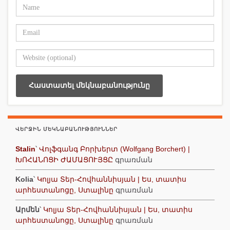
ՎԵՐՋԻՆ ՄԵԿՆԱԲԱՆՈՒԹՅՈՒՆՆԵՐ
Stalin
՝
Վոլֆգանգ Բորխերտ (Wolfgang Borchert) |
ԽՈՀԱՆՈՑԻ ԺԱՄԱՑՈՒՅՑԸ
գրառման
Kolia
՝
Կոլյա Տեր-Հովհաննիսյան | Ես, տատիս
արհեստանոցը, Ստալինը
գրառման
Արմեն
՝
Կոլյա Տեր-Հովհաննիսյան | Ես, տատիս
արհեստանոցը, Ստալինը
գրառման