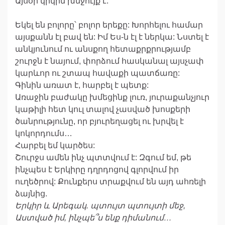
Այսօր կրկին խնջույք է:
Եկել են բոլորը՝ բոլոր երեքը: Խորհելու համար
այսքանն էլ բավ են: Իմ Ես-ն էլ է ներկա: Նստել է
անկյունում ու անսքող հետաքրքրությամբ
շուրջն է նայում, փորձում հասկանալ այսչափ
կարևոր ու շտապ հավաքի պատճառը:
Գինին առատ է, հարբել է պետք:
Առաջին բաժակը խմեցինք լուռ, յուրաքանչյուր
կաթիլի հետ կուլ տալով չասված խոսքերի
ծանրությունը, որ բյուրեղացել ու խրվել է
կոկորդումս…
Հարբել եմ կարծես:
Շուրջս ամեն ինչ պտտվում է: Զգում եմ, թե
ինչպես է Երկիրը դղրդոցով գլորվում իր
ուղեծրով: Քունքերս տրաքվում են այդ ահռելի
ձայնից.
Երկիր և Արեգակ. պտույտ պտույտի մեջ,
Աստված իմ, ինչպե՞ս ենք դիմանում…