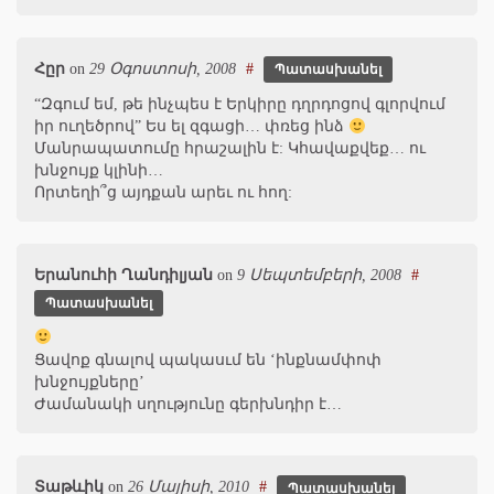
Հըր
on
29 Օգոստոսի, 2008
#
Պատասխանել
“Զգում եմ, թե ինչպես է Երկիրը դղրդոցով գլորվում
իր ուղեծրով” Ես ել զգացի… փռեց ինձ
Մանրապատումը հրաշալին է: Կհավաքվեք… ու
խնջույք կլինի…
Որտեղի՞ց այդքան արեւ ու հող:
Երանուհի Ղանդիլյան
on
9 Սեպտեմբերի, 2008
#
Պատասխանել
Ցավոք գնալով պակասւմ են ‘ինքնամփոփ
խնջույքները’
Ժամանակի սղությունը գերխնդիր է…
Տաթևիկ
on
26 Մայիսի, 2010
#
Պատասխանել