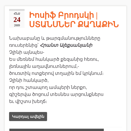
Իոսիֆ Բրոդսկի |
ՀՆՍ
24
ՍՏԱՆՍՆԵՐ ՔԱՂԱՔԻՆ
2009
Նախաբանը և թարգմանությունները
ռուսերենից՝
Հրանտ Ալեքսանյանի
Չլինի այնպես-
Ես մեռնեմ հանկարծ քեզանից հեռու,
լեռնային աղավնուտներում,-
ծուռտիկ ոտքերով տղային եմ կրկնում։
Չլինի հանկարծ,
որ դու շտապող ամպերի ներքո,
գիշերվա ծոցում տեսնես արցունքներս
եւ վիշտս խեղճ։
Կարդալ ավելին