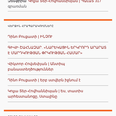
Զեմֆիրա
՝
Կոլյա Տեր-Հովհաննիսյան | ՊԱԼԱՏ 317
գրառման
ՎԵՐՋԻՆ ՀՐԱՊԱՐԱԿՈՒՄՆԵՐԸ
Դինո Բուցատի | ԻՆՉՈՒ
ԳԻՎԻ ՇԱՀՆԱԶԱՐ. «ՆԱՐԵԿԱՑԻՆ ԵՐԿՐՈՐԴ ԱՐԱՐԱՏ
Է ՄԱՐԴԿՈՒԹՅԱՆ ՓՐԿՈՒԹՅԱՆ ՀԱՄԱՐ»
Վիկտոր Հովսեփյան | Անտիպ
բանաստեղծություններ
Դինո Բուցատի | Երբ ստվերն իջնում է
Կոլյա Տեր-Հովհաննիսյան | Ես, տատիս
արհեստանոցը, Ստալինը