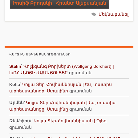
Իոսիֆ Բրոդսկի
,
Հրանտ Ալեքսանյան
Մեկնաբանել
ՎԵՐՋԻՆ ՄԵԿՆԱԲԱՆՈՒԹՅՈՒՆՆԵՐ
Stalin
՝
Վոլֆգանգ Բորխերտ (Wolfgang Borchert) |
ԽՈՀԱՆՈՑԻ ԺԱՄԱՑՈՒՅՑԸ
գրառման
Kolia
՝
Կոլյա Տեր-Հովհաննիսյան | Ես, տատիս
արհեստանոցը, Ստալինը
գրառման
Արմեն
՝
Կոլյա Տեր-Հովհաննիսյան | Ես, տատիս
արհեստանոցը, Ստալինը
գրառման
Զեմֆիրա
՝
Կոլյա Տեր-Հովհաննիսյան | Օլեգ
գրառման