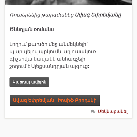
Ռուսերենից թարգմանեց
Ավագ Եփրեմյանը
Ծննդյան ռոմանս
Լողում թախծի մեջ անմեկնելի`
պարպելով պրկումն աղյուսակուռ
գիշերվա նավակն անհագչելի
շողում է Ալեքսանդրյան այգուց:
Կարդալ ավելին
Ավագ Եփրեմյան
,
Իոսիֆ Բրոդսկի
Մեկնաբանել