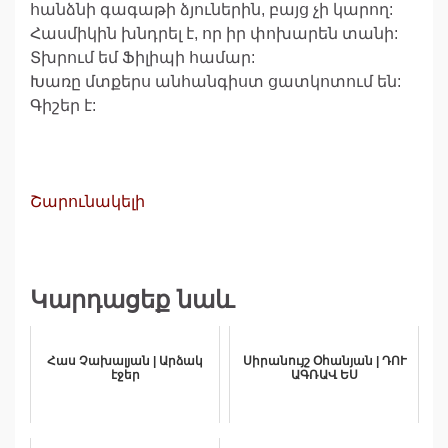
հանձնի գագաթի ձյուներին, բայց չի կարող:
Հասմիկին խնդրել է, որ իր փոխարեն տանի:
Տխրում եմ Ֆիլիպի համար:
Խառը մտքերս անհանգիստ ցատկոտում են:
Գիշեր է:
Շարունակելի
Կարդացեք նաև
Հաս Չախալյան | Արձակ
Սիրանույշ Օհանյան | ԴՈՒ
էջեր
ԱԳՌԱՎ ԵՍ