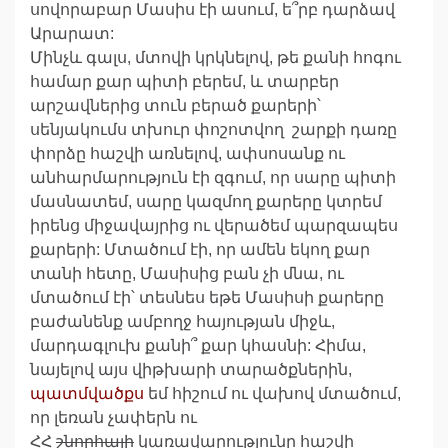
սովորաբար Մասիս էի ասում, ե՞րբ դարձավ
Արարատ:
Մինչև գալս, մտովի կրկնելով, թե քանի հոգու
համար քար պիտի բերեմ, և տարբեր
արշավներից տուն բերած քարերի՝
սենյակումս տխուր փոշոտվող շարքի դառը
փորձը հաշվի առնելով, ափսոսանք ու
անհարմարություն էի զգում, որ սարը պիտի
մասնատեմ, սարը կազմող քարերը կտրեմ
իրենց միջավայրից ու վերածեմ պարզապես
քարերի: Մտածում էի, որ ամեն եկող քար
տանի հետը, Մասիսից բան չի մնա, ու
մտածում էի՝ տեսնես եթե Մասիսի քարերը
բաժանենք ամբողջ հայության միջև,
մարդագլուխ քանի՞ քար կհասնի: Հիմա,
նայելով այս վիթխարի տարածքներին,
պատմվածքս
եմ հիշում ու վախով մտածում,
որ լեռան չափերն ու
ՀՀ
շնորհալի
կառավարությունը հաշվի