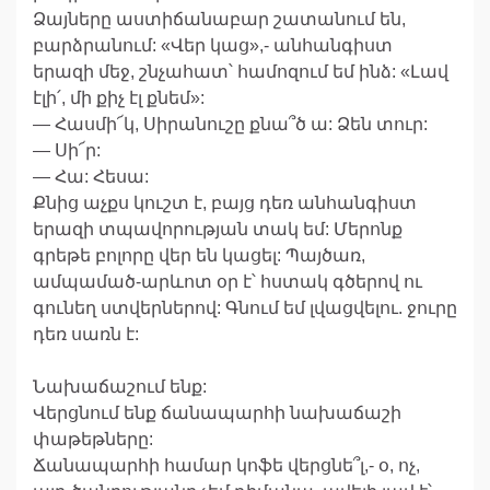
Ձայները աստիճանաբար շատանում են,
բարձրանում: «Վեր կաց»,- անհանգիստ
երազի մեջ, շնչահատ՝ համոզում եմ ինձ: «Լավ
էլի՛, մի քիչ էլ քնեմ»:
— Հասմի՜կ, Սիրանուշը քնա՞ծ ա: Ձեն տուր:
— Սի՜ր:
— Հա: Հեսա:
Քնից աչքս կուշտ է, բայց դեռ անհանգիստ
երազի տպավորության տակ եմ: Մերոնք
գրեթե բոլորը վեր են կացել: Պայծառ,
ամպամած-արևոտ օր է՝ հստակ գծերով ու
գունեղ ստվերներով: Գնում եմ լվացվելու. ջուրը
դեռ սառն է:
Նախաճաշում ենք:
Վերցնում ենք ճանապարհի նախաճաշի
փաթեթները:
Ճանապարհի համար կոֆե վերցնե՞լ,- օ, ոչ,