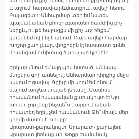
ստորոտից քիչ հեռու, ինչ-որ փոքր բնակավայր
է, աջում՝ հարավ-արևմուտքում, ավելի հեռու,
Բայազետը: Անհարմար տեղ եմ նստել.
պայմանական բիոզուգարանի ճամփից քիչ
ներքև, ու թե հայացքս մի քիչ աջ թեքեմ՝
կտեսնեմ ով ինչ է անում: Բայց ավելի հարմար
խոշոր քար չկար, փոքրերն էլ հաստատ գոնե
մի անգամ ունիտազ ծառայած կլինեն:
Երկար մնում եմ այդպես նստած, անկապ
մտքերս գրի առնելով: Անհարմար դիրքից մեջս
սկսում է ցավալ: Գրիչը մի կողմ եմ դնում,
նայում առջևս փռված լեռանը: Մասիսն
իրականում հսկայական քարակույտ է: Այս
խիստ, չոր լեռը ինչպե՞ս է արքունական
որսատեղ եղել. չեմ հասկանում: Թե՞ միայն մեր
կողմի մասին է խոսքը:
Արարատ-քարակույտ: Արարատ- քարալեռ:
Արարատ-լեռնաքար: Փոքր ժամանակ