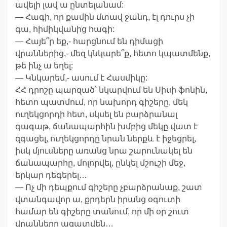
ավելի լավ ա ընտելանամ:
— Հագի, որ քամին մտավ ջանդ, էլ դուրս չի
գա, հիմիկվանից հագի:
— Հայե՞ր եք,- հարցնում են դիմացի
վրաններից,- մեզ կնկարե՞ք, հետո կպատմենք,
թե ինչ ա եղել:
— Կնկարեմ,- ասում է Հասմիկը:
ՀՀ դրոշը պարզած՝ նկարվում են Սիսի ֆոնին,
հետո պատմում, որ նախորդ գիշերը, մեկ
ուղեկցորդի հետ, սկսել են բարձրանալ
գագաթ, ճանապարհին խմբից մեկը վատ է
զգացել, ուղեկցորդը նրան ներքև է իջեցրել,
իսկ մյուսները առանց նրա շարունակել են
ճանապարհը, մոլորվել, ընկել մշուշի մեջ,
երկար դեգերել…
— Ոչ մի դեպքում գիշերը չբարձրանաք, շատ
վտանգավոր ա, քրդերն իրանց օգուտի
համար են գիշերը տանում, որ մի օր շուտ
վրանները ազատվեն…