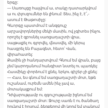
երգը:
— Սառույցը հալվում ա, տակը դատարկվում
ա ու փլուզումներ են լինում: Տես, ինչ է, է՜,-
ասում է Թաթոսիչը:
Գևորգը պատմում է անզգույշ
արշավորդներից մեկի մասին, ով չգիտես ինչու
որոշել է զբոսնել սառցադաշտի վրա,
սայթաքել ու գլորվել, վնասվել, մի կերպ
հասցրել են Բայազետ, հետո՝ Վան,
վիրահատել:
Քամին չի հանդարտվում: Գնում եմ վրան, բայց
չեմ կարողանում հանգիստ նստել ու պառկել:
Հասմիկը փորձում է քնել. երկու գիշեր չի քնել:
— Հաս, ես գնում եմ սառցադաշտի մոտ, եթե
ուշանամ, ուրեմն ամեն ինչ լավ ա,
մոտակայքում եմ:
Դժվարությամբ ու զգուշությամբ իջնում եմ
սառցադաշտի մոտ: Ջուրը սառն է ու ծանծաղ
հունով է հոսում. ձեռքերով մի կողմ եմ տանում