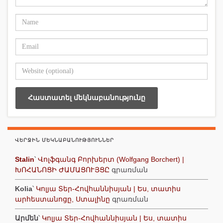
ՎԵՐՋԻՆ ՄԵԿՆԱԲԱՆՈՒԹՅՈՒՆՆԵՐ
Stalin
՝
Վոլֆգանգ Բորխերտ (Wolfgang Borchert) |
ԽՈՀԱՆՈՑԻ ԺԱՄԱՑՈՒՅՑԸ
գրառման
Kolia
՝
Կոլյա Տեր-Հովհաննիսյան | Ես, տատիս
արհեստանոցը, Ստալինը
գրառման
Արմեն
՝
Կոլյա Տեր-Հովհաննիսյան | Ես, տատիս