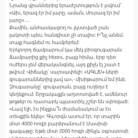
Նրանց վրաններից երաժշտություն է լսվում՝
«Ախ, երազ էր իմ յարը, աման, մուրազ էր իմ
յարը»…
Քամին, անհասկացող ու լկստված շան
լակոտի պես, հանգիստ չի տալիս: Ի՞նչ անեմ.
տաք հագնեմ ու համբերեմ:
Երկրորդ ճամբարում կա մեկ բիոզուգարան:
Ճամբարից քիչ հեռու, բայց հիմա, երբ դեռ
ուժերս չեմ վերականգնել, այդ քիչն էլ շատ է
թվում: Վիճակը՝ սարսափելի: «ԱԳԼՃԿ-ների
զուգարաններից լավ ա»,- մխիթարում եմ ինձ:
Զուգարանը՝ զուգարան, բայց ուղեղս է
կեղեքում: Շրջակայքն աղտոտված է, ամենուր
թղթեր ու դատարկ պլաստիկ շշեր են սփռված:
«Լավ էլի, էս ինչքա՞ն ժամանակում ա էս
տեսքին եկել»: Գևորգն ասում էր, որ տարին
մոտ 4000 հոգի բարձրանում է Մասիսի
գագաթը: Եթե մոտ 2000 հոգի մինչև օգոստոսի