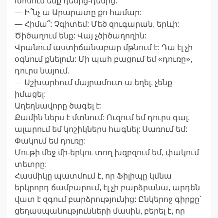
Խոսում ենք դեսից-դենից:
— Ի՞նչ ա Արարատը քո համար:
— Հիմա՞: Չգիտեմ: Մեծ զուգարան, երևի:
Ծիծաղում ենք: Վայ չծիծաղողին:
Վրանում աստիճանաբար մթնում է: Դա էլ չի
օգնում քնելուն: Մի պահ բացում եմ «դուռը»,
դուրս նայում.
— Աշխարհում մայրամուտ ա եղել, չենք
իմացել:
Աղեղնավորը ծագել է:
Քամին ներս է մտնում: Ուզում եմ դուրս գալ.
ալարում եմ կոշիկներս հագնել: Սառում եմ:
Փակում եմ դուռը:
Մութի մեջ մի-երկու տող խզբզում եմ, փակում
տետրը:
Հասմիկը պատմում է, որ Ֆիլիպը կմնա
երկրորդ ճամբարում, էլ չի բարձրանա, արդեն
վատ է զգում բարձրությունից: Ընկերոջ գիրքը՝
ցեղասպանությունների մասին, բերել է, որ