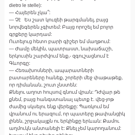
dietro le stelle):
— Հայերեն չկա՞:
— Չէ Ես շատ կուզեի թարգմանել, բայց
նորվեգերեն չգիտեմ: Բայց որոշել եմ բոլոր
գրքերը կարդամ:
Ուտելուց հետո բարի գիշեր եմ մաղթում:
— Ժամը մեկին, պատրաստ, նախաճաշի,
երկուսին շարժվում ենք,- զգուշացնում է
Գևորգը:
— Հեռախոսների, ապարատների
բատարեները հանեք, շորերի մեջ փաթաթեք,
որ դիմանան, շուտ չնստեն:
Քնելու աղոտ հույսով գնում վրան: Դժվար թե
քնեմ, բայց հանգստանալ պետք է. վեց-յոթ
ժամից սկսելու ենք վերելքը: Պառկում եմ
վրանում ու երազում, որ պատերը թափանցիկ
լինեն, շրջակայքն ու երկինքը երևան: Քամու
աղմուկն անտանելի է: Քնել չեմ կարողանում: