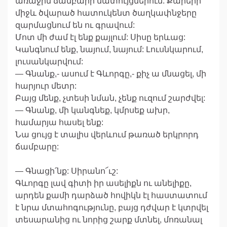
առաջին ճամբարի մատույցներում: Քարերի
միջև ծվարած հատուկենտ ծաղկափնջերը
զարմացնում են ու գրավում:
Մոտ մի ժամ էլ ենք քայլում: Սիսը երևաց:
Կանգնում ենք, նայում, նայում: Լուսնկարում,
լուսանկարվում:
— Գնանք,- ասում է Գևորգը,- քիչ ա մնացել, մի
հարյուր մետր:
Բայց մենք, չտեսի նման, չենք ուզում շարժվել:
— Գնանք, մի կանգնեք, կմրսեք ախր,
համարյա հասել ենք:
Նա ցույց է տալիս վերևում թառած երկրորդ
ճամբարը:
— Գնացի՛նք: Սիրանո՜ւշ:
Գևորգը լավ գիտի իր ասելիքն ու անելիքը,
արդեն քամի դարձած հովիկն էլ հաստատում
է նրա մտահոգությունը, բայց դժվար է կտրվել
տեսարանից ու նորից շարք մտնել, մոռանալ