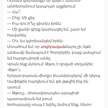
Ուրախ զարմանքի մի կայծ է երևում-
անհետանում կապույտ աչքերում:
— Հա՞:
— Ըհը: Մի քիչ:
— Բա դու ի՞նչ գիտես իրեն:
— Մի քանի գիրք կարդացել եմ, շատ եմ
հավանել:
— ՕԿ, ես կփոխանցեմ իրեն:
Մտածում եմ, որ
սովորական
մարդ չի, եթե
անձամբ ճանաչում է Գորդերին, բայց ամաչում
եմ հարցուփորձ անել:
Վրան ենք մտնում: Թթու է դրված սեղանին:
-Թթո՜ւ:
Երկար-բարակ միտքս ձևակերպելով՝ մի կերպ
Սաֆեթին հարցնում եմ, թե
թթվին
ինչ են
ասում:
— Թթուշ,- մոտավորապես այսպիսի
պատասխան եմ լսում:
Խոհարարը սուպ է եփել, խմում ենք, հետո