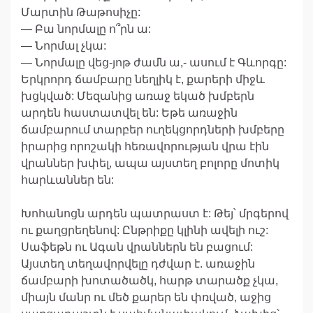
Մարտին Թաթոսիչը:
— Բա նորմալը ո՞րն ա:
— Նորմալ չկա:
— Նորմալը վեց-յոթ ժամն ա,- ասում է Գևորգը:
Երկրորդ ճամբարը նեղլիկ է, քարերի միջև
խցկված: Մեզանից առաջ եկած խմբերն
արդեն հաստատվել են: Եթե առաջին
ճամբարում տարբեր ուղեկցորդների խմբերը
իրարից որոշակի հեռավորության վրա էին
վրաններ խփել, ապա այստեղ բոլորը մոտիկ
հարևաններ են:
Խոհանոցն արդեն պատրաստ է: Թեյ՝ մրգերով
ու քաղցրեղենով: Ընթրիքը կլինի ավելի ուշ:
Սաֆեթն ու Ագան վրաններն են բացում:
Այստեղ տեղավորվելը դժվար է. առաջին
ճամբարի խոտածածկ, հարթ տարածք չկա,
միայն մանր ու մեծ քարեր են փռված, աջից