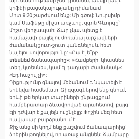
այդ ծանրությանը չեմ դիմանա, ավելի լավ է՝
կոֆեի բացակայությանը դիմանամ
Մոտ 9:20 շարժվում ենք: Մի գծով: Նուրսիմը
կամ Սաֆեթը միշտ առջևից, զգոն Գևորգը՝
միշտ վերջապահ: Ճար չկա. պետք է
համաչափ քայլել ու մոռանալ արշավների
ժամանակ շուտ-շուտ կանգնելու և հետ
նայելու սովորությունը: «Բա էլ ե՞րբ
տեսնեմ
ճանապարհը»: «Համբերի, կհասնես
տեղ, կտեսնես, կամ էլ դադարի ժամանակ»:
«Էդ հաշիվ չի»:
Դիքությունը գնալով մեծանում է. նկատելի է
երեկվա համեմատ: Զիգզագներով ենք գնում,
երևի թե երկար տարիների ընթացքում
համբերատար ձևավորված արահետով, բայց
էլի դժվար է քայլելն ու շնչելը: Փոշին մեզ հետ
հավասար բարձրանում է:
Քիչ անց մի կողմ ենք քաշվում ճանապարհից՝
ձիերին թողնելով, որ առաջ անցնեն: Ճամբարը