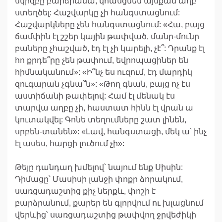
սկիզբը բարձրանա, կհասցնեն այսքան աղբ
ստեղծել: Հաշվարկը չի հանգստացնում:
Հաշվարկները չեն հանգստացնում: «Հա, բայց
ճամփին էլ շշեր կային թափված, մանր-մունր
բաները չհաշված, էդ էլ չի կարելի, չէ՞: Դրանք էլ
հո քրդե՞րը չեն թափում, եվրոպացիներ են
հիմնականում»: «Ի՞նչ ես ուզում, էդ մարդիկ
զուգարան չգնա՞ն»: «Թող գնան, բայց ոչ էս
աստիճանի թափելով: Համ էլ մենակ էս
տարվա աղբը չի, հաստատ հինն էլ վրան ա
կուտակվել: Գոնե տեղումները շատ լինեն,
սրբեն-տանեն»: «Լավ, հանգստացի, մեկ ա՝ ինչ
էլ ասես, հարցի լուծում չի»:
Թեյը դանդաղ խմելով՝ նայում ենք Սիսին:
Դիմացը՝ Մասիսի լանջի փոքր ձորակում,
սառցադաշտից քիչ ներքև, փոշի է
բարձրանում, քարեր են գլորվում ու խլացնում
վերևից՝ սառցադաշտից թափվող ջրվեժիկի