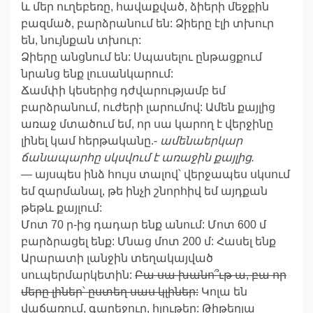
և մեր ուղեբեռը, հավաքված, ձիերի մեջքին
բազմած, բարձրանում են: Ձիերը էլի տխուր
են, նույնքան տխուր:
Ձիերը անցնում են: Սպասելու ընթացքում
նրանց ենք լուսանկարում:
Ճամփի կեսերից դժվարությամբ եմ
բարձրանում, ուժերի լարումով: Ամեն քայլից
առաջ մտածում եմ, որ սա կարող է վերջինը
լինել կամ հերթականը.-
ամենաերկար
ճանապարհը սկսվում է առաջին քայլից.
— այսպես ինձ հույս տալով՝ վերջապես սկսում
եմ զարմանալ, թե ինչի շնորհիվ եմ այդքան
թեթև քայլում:
Մոտ 70 ր-ից դադար ենք անում: Մոտ 600 մ
բարձրացել ենք: Մնաց մոտ 200 մ: Հասել ենք
Արարատի լանջին տեղակայված
սուպերմարկետին:
Բա սա խանո՞ւթ ա, բա որ
մերը լիներ՝ ըստեղ սաս կլիներ:
Կոլա են
վաճառում, գարեջուր, հյութեր: Թիթեղյա