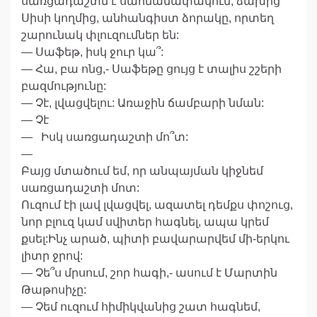
սառցադաշտն է սահմանափակում, ձախից՝
Սիսի կողմից, անհանգիստ ձորակը, որտեղ
շարունակ փլուզումներ են:
— Սաֆեթ, իսկ ջուր կա՞:
— Հա, բա ոնց,- Սաֆեթը ցույց է տալիս շշերի
բազմությունը:
— Չէ, լվացվելու: Առաջին ճամբարի նման:
— Չէ
— Իսկ սառցադաշտի մո՞տ:
—
Բայց մտածում եմ, որ անպայման կիջնեմ
սառցադաշտի մոտ:
Ուզում էի լավ լվացվել, ազատել դեմքս փոշուց,
նոր բլուզ կամ սվիտեր հագնել, ապա կրեմ
քսել:Ինչ արած, պիտի բավարարվեմ մի-երկու
լիտր ջրով:
— Չե՞ս մրսում, շոր հագի,- ասում է Մարտին
Թաթոսիչը:
— Չեմ ուզում հիմիկվանից շատ հագնեմ,