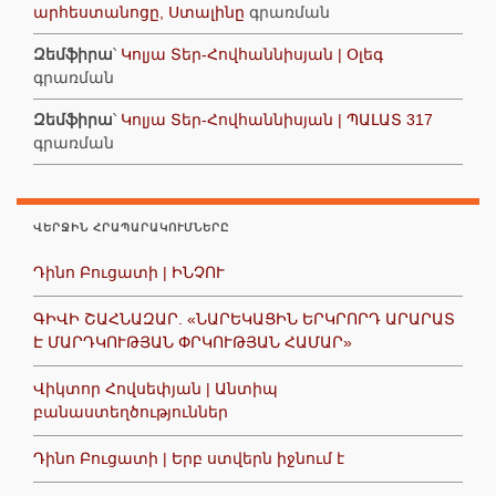
արհեստանոցը, Ստալինը
գրառման
Զեմֆիրա
՝
Կոլյա Տեր-Հովհաննիսյան | Օլեգ
գրառման
Զեմֆիրա
՝
Կոլյա Տեր-Հովհաննիսյան | ՊԱԼԱՏ 317
գրառման
ՎԵՐՋԻՆ ՀՐԱՊԱՐԱԿՈՒՄՆԵՐԸ
Դինո Բուցատի | ԻՆՉՈՒ
ԳԻՎԻ ՇԱՀՆԱԶԱՐ. «ՆԱՐԵԿԱՑԻՆ ԵՐԿՐՈՐԴ ԱՐԱՐԱՏ
Է ՄԱՐԴԿՈՒԹՅԱՆ ՓՐԿՈՒԹՅԱՆ ՀԱՄԱՐ»
Վիկտոր Հովսեփյան | Անտիպ
բանաստեղծություններ
Դինո Բուցատի | Երբ ստվերն իջնում է