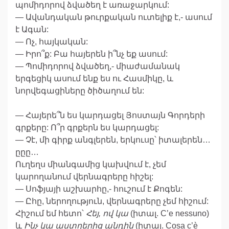
պոմիդորով ձվածեղ է առաջարկում:
— Ավանդական թուրքական ուտելիք է,- ասում
է Ագան:
— Ոչ, հայկական:
— Իրո՞ք: Բա հայերեն ի՞նչ եք ասում:
— Պոմիդորով ձվածեղ,- միաժամանակ
երգեցիկ ասում ենք ես ու Հասմիկը, և
նորվեգացիները ծիծաղում են:
— Հայերե՞ն ես կարդացել Յոստայն Գորդերի
գրքերը: Ո՞ր գրքերն ես կարդացել:
— Չէ, մի գիրք անգլերեն, երկուսը՝ իտալերեն…
ըըը…
Ուղեղս միանգամից կախվում է, չեմ
կարողանում վերնագրերը հիշել:
— Սոֆյայի աշխարհը,- հուշում է Քոգեն:
— Ըհը, ներողություն, վերնագրերը չեմ հիշում:
Հիշում եմ հետո՝
Հեյ
,
ով
կա
(իտալ. C’e nessuno)
և
Ինչ
կա
աստղերից
անդին
(իտալ. Cosa c’è