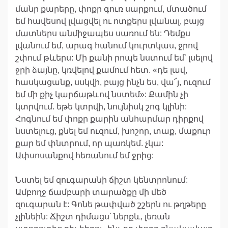
մանր քարերը, փոքր գուռ սարքում, մտածում
եմ հավեսով լվացվել ու ոտքերս լվանալ, բայց
մատներս անմիջապես սառում են: Դեմքս
լվանում եմ, արագ հանում կուրտկաս, ջրով
շփում թևերս: Մի քանի րոպե նստում եմ՝ լսելով
ջրի ձայնը, կռվելով քամում հետ. «դե լավ,
հասկացանք, սսկվի, բայց ինչն ես, վա՜յ, ուզում
եմ մի քիչ կարճաթևով նստեմ»: Քամին չի
կտրվում. եթե կտրվի, նույնիսկ շոգ կլինի:
Հոգնում եմ փոքր քարին անհարմար դիրքով
նստելուց, քնել եմ ուզում, խոշոր, տաք, մաքուր
քար եմ փնտրում, որ պառկեմ. չկա:
Ափսոսանքով հեռանում եմ ջրից:
Նստել եմ զուգարանի ճիշտ կենտրոնում:
Ամբողջ ճամբարի տարածքը մի մեծ
զուգարան է: Գոնե թափված շշերն ու թղթերը
չլինեին: Ճիշտ դիմացս՝ ներքև, լեռան