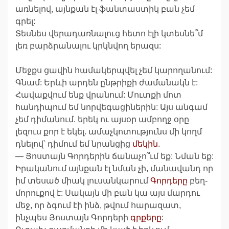
առնելով, այնքան էլ ֆանտաստիկ բան չեմ
գրել:
Տեսնես վերադառնալուց հետո էլի կտեսնե՞մ
լեռ բարձրանալու կրկնվող երազս:
Մեջքս ցավին համակերպվել չեմ կարողանում:
Գնամ: Երևի արդեն ընթրիքի ժամանակն է:
Հավաքվում ենք վրանում: Մուտքի մոտ
հանդիպում եմ նորվեգացիներին: Այս անգամ
չեմ դիմանում. երեկ ու այսօր ամբողջ օրը
լեզուս քոր է եկել. ամաչկոտությունս մի կողմ
դնելով՝ դիմում եմ նրանցից
մեկին
.
— Յոստայն Գորդերին ճանաչո՞ւմ եք: Նման եք:
Իրականում այնքան էլ նման չի, մանավանդ որ
իմ տեսած միակ լուսանկարում
Գորդերը
բեղ-
մորուքով է: Սակայն մի բան կա այս մարդու
մեջ, որ ձգում էի ինձ, թվում հարազատ,
ինչպես Յոստայն Գորդերի
գրքերը
: