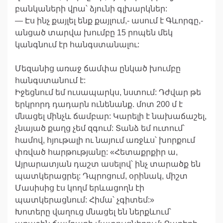
բանկաների վրա՝ ձյունի գլխարկներ:
— Էս ինչ քայլել ենք քայլում,- ասում է Գևորգը,-
անցած տարվա խումբը 15 րոպեն մեկ
կանգնում էր հանգստանալու:
Մեզանից առաջ ճամփա ընկած խումբը
հանգստանում է:
Իջեցնում եմ ուսապարկս, նստում: Դժվար թե
երկրորդ դադարն ունենանք. մոտ 200 մ է
մնացել մինչև ճամբար: Կարելի է նախաճաշել,
չնայած քաղց չեմ զգում: Տանձ եմ ուտում՝
համով, հյութալի ու նայում առջևս՝ խորքում
փռված հարթությանը: «Հետաքրքիր ա,
Այրարատյան դաշտ ասելով՝ ինչ տարածք են
պատկերացրել: Դպրոցում, օրինակ, միշտ
Մասիսից էս կողմ երևացողն էի
պատկերացնում: Հիմա՝ չգիտեմ:»
Խոտերը վաղուց մնացել են ներքևում՝