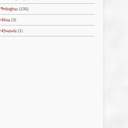
Պոեզիա
(235)
Վեպ
(3)
Վիպակ
(1)