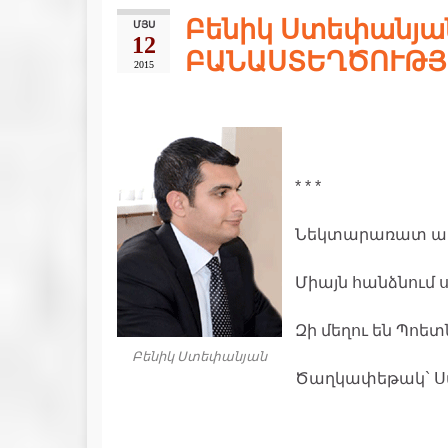
Բենիկ Ստեփանյան
ՄՅՍ
12
ԲԱՆԱՍՏԵՂԾՈՒԹՅ
2015
* * *
Նեկտարառատ ապ
Միայն հանձնում 
Զի մեղու են Պոետ
Բենիկ Ստեփանյան
Ծաղկափեթակ` Ս