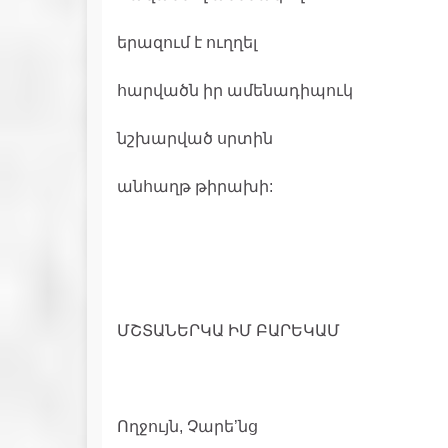
երազում է ուղղել
հարվածն իր ամենադիպուկ
նշխարված սրտին
անհաղթ թիրախի:
ՄՇՏԱՆԵՐԿԱ ԻՄ ԲԱՐԵԿԱՄ
Ողջույն, Չարե’նց