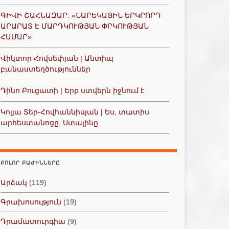
ԳԻՎԻ ՇԱՀՆԱԶԱՐ. «ՆԱՐԵԿԱՑԻՆ ԵՐԿՐՈՐԴ
ԱՐԱՐԱՏ Է ՄԱՐԴԿՈՒԹՅԱՆ ՓՐԿՈՒԹՅԱՆ
ՀԱՄԱՐ»
Վիկտոր Հովսեփյան | Անտիպ
բանաստեղծություններ
Դինո Բուցատի | Երբ ստվերն իջնում է
Կոլյա Տեր-Հովհաննիսյան | Ես, տատիս
արհեստանոցը, Ստալինը
ԲՈԼՈՐ ԲԱԺԻՆՆԵՐԸ
Արձակ
(119)
Գրախոսություն
(19)
Դրամատուրգիա
(9)