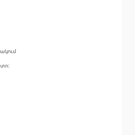
ակում
ետո: