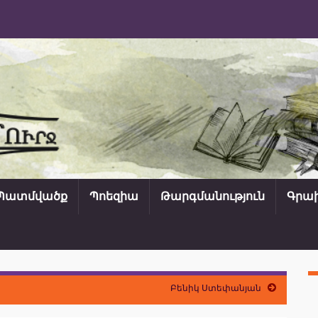
Պատմվածք
Պոեզիա
Թարգմանություն
Գրախ
Բենիկ Ստեփանյան