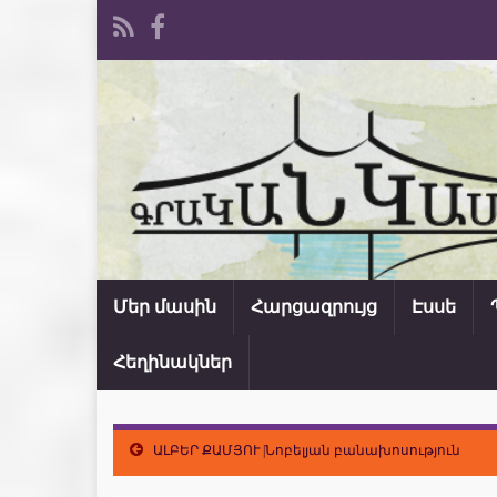
Մեր մասին
Հարցազրույց
Էսսե
Հեղինակներ
ԱԼԲԵՐ ՔԱՄՅՈՒ |Նոբելյան բանախոսություն