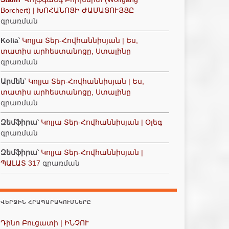
Borchert) | ԽՈՀԱՆՈՑԻ ԺԱՄԱՑՈՒՅՑԸ
գրառման
Kolia
՝
Կոլյա Տեր-Հովհաննիսյան | Ես,
տատիս արհեստանոցը, Ստալինը
գրառման
Արմեն
՝
Կոլյա Տեր-Հովհաննիսյան | Ես,
տատիս արհեստանոցը, Ստալինը
գրառման
Զեմֆիրա
՝
Կոլյա Տեր-Հովհաննիսյան | Օլեգ
գրառման
Զեմֆիրա
՝
Կոլյա Տեր-Հովհաննիսյան |
ՊԱԼԱՏ 317
գրառման
ՎԵՐՋԻՆ ՀՐԱՊԱՐԱԿՈՒՄՆԵՐԸ
Դինո Բուցատի | ԻՆՉՈՒ