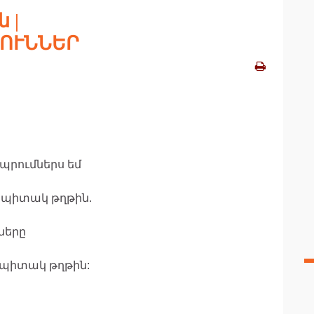
 |
ՈՒՆՆԵՐ
րումներս եմ
սպիտակ թղթին.
ները
պիտակ թղթին: