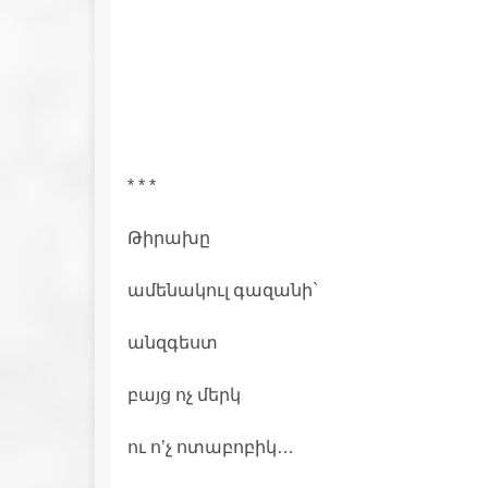
* * *
Թիրախը
ամենակուլ գազանի`
անզգեստ
բայց ոչ մերկ
ու ո’չ ոտաբոբիկ…