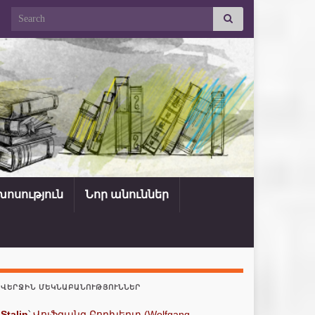
Search for:
ոսություն
Նոր անուններ
ՎԵՐՋԻՆ ՄԵԿՆԱԲԱՆՈՒԹՅՈՒՆՆԵՐ
Stalin
՝
Վոլֆգանգ Բորխերտ (Wolfgang