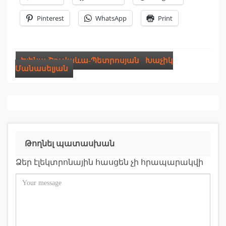
Pinterest
WhatsApp
Print
Ելենա Շուվաևա-Պետրոսյան
,
Խաչիկ
Մանասելյան
Թողնել պատասխան
Ձեր էլեկտրոնային հասցեն չի հրապարակվի