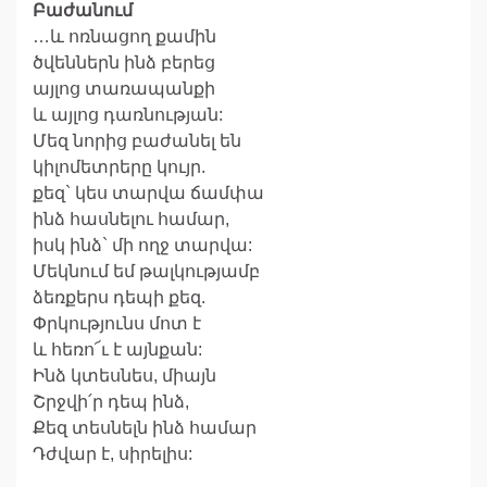
Բաժանում
…և ոռնացող քամին
ծվեններն ինձ բերեց
այլոց տառապանքի
և այլոց դառնության:
Մեզ նորից բաժանել են
կիլոմետրերը կույր.
քեզ` կես տարվա ճամփա
ինձ հասնելու համար,
իսկ ինձ` մի ողջ տարվա:
Մեկնում եմ թալկությամբ
ձեռքերս դեպի քեզ.
Փրկությունս մոտ է
և հեռո՜ւ է այնքան:
Ինձ կտեսնես, միայն
Շրջվի՛ր դեպ ինձ,
Քեզ տեսնելն ինձ համար
Դժվար է, սիրելիս: