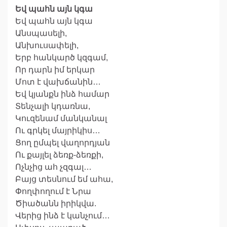
Եվ պահն այն կգա
Եվ պահն այն կգա
Անսպասելի,
Անխուսափելի,
Երբ հանկարծ կզգամ,
Որ դարն իմ երկար
Մոտ է վախճանին…
Եվ կյանքն ինձ համար
Տենչալի կդառնա,
Կուզենամ մանկանալ
Ու գրկել մայրիկիս…
Ցող ըմպել վաղորդյան
Ու քայլել ձեռք-ձեռքի,
Ոչնչից ահ չզգալ…
Բայց տեսնում եմ ահա,
Փողփողում է Նրա
Ծիածանն իրիկվա.
Վերից ինձ է կանչում…