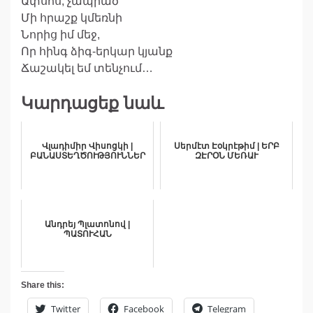
Ափսոս, չապրած
Մի հրաշք կմեռնի
Նորից իմ մեջ,
Որ հինգ ձիգ-երկար կյանք
Ճաշակել եմ տենչում…
Կարդացեք նաև
Վլադիմիր Վիսոցկի |
Սերմէտ Էօկրէթիմ | ԵՐԲ
ԲԱՆԱՍՏԵՂԾՈՒԹՅՈՒՆՆԵՐ
ԶԷՐՕՆ ՄԵՌԱՒ
Անդրեյ Պլատոնով |
ՊԱՏՈՒՀԱՆ
Share this:
Twitter
Facebook
Telegram