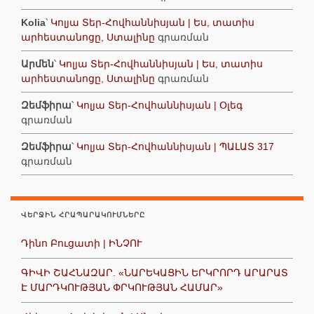
Kolia
՝
Կոլյա Տեր-Հովհաննիսյան | Ես, տատիս
արհեստանոցը, Ստալինը
գրառման
Արմեն
՝
Կոլյա Տեր-Հովհաննիսյան | Ես, տատիս
արհեստանոցը, Ստալինը
գրառման
Զեմֆիրա
՝
Կոլյա Տեր-Հովհաննիսյան | Օլեգ
գրառման
Զեմֆիրա
՝
Կոլյա Տեր-Հովհաննիսյան | ՊԱԼԱՏ 317
գրառման
ՎԵՐՋԻՆ ՀՐԱՊԱՐԱԿՈՒՄՆԵՐԸ
Դինո Բուցատի | ԻՆՉՈՒ
ԳԻՎԻ ՇԱՀՆԱԶԱՐ. «ՆԱՐԵԿԱՑԻՆ ԵՐԿՐՈՐԴ ԱՐԱՐԱՏ
Է ՄԱՐԴԿՈՒԹՅԱՆ ՓՐԿՈՒԹՅԱՆ ՀԱՄԱՐ»