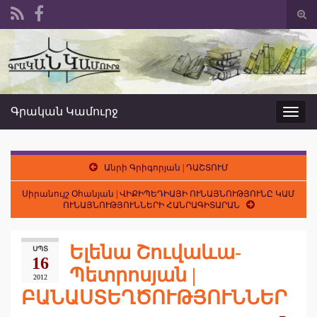
Togg
sear
Search for:
form
Գրական Կամուրջ
Toggl
navig
Անրի Գրիգորյան | ԴԱՇՏՈՒՄ
Սիրանույշ Օհանյան | ՎԻՔԻՊԵԴԻԱՅԻ ՈՒՆԱՅՆՈՒԹՅՈՒՆԸ ԿԱՄ
ՈՒՆԱՅՆՈՒԹՅՈՒՆՆԵՐԻ ՀԱՆՐԱԳԻՏԱՐԱՆ
Ելենա Շուվաևա-
ՍՊՏ
16
Պետրոսյան |
2012
ԲԱՆԱՍՏԵՂԾՈՒԹՅՈՒՆՆԵՐ