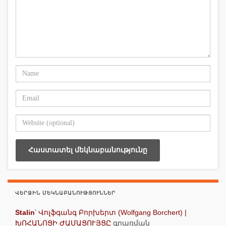
ՎԵՐՋԻՆ ՄԵԿՆԱԲԱՆՈՒԹՅՈՒՆՆԵՐ
Stalin
՝
Վոլֆգանգ Բորխերտ (Wolfgang Borchert) |
ԽՈՀԱՆՈՑԻ ԺԱՄԱՑՈՒՅՑԸ
գրառման