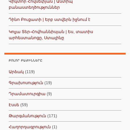
Վիկտոր Հովսեփյան | Անտիպ
բանաստեղծություններ
Դինո Բուցատի | Երբ ստվերն իջնում է
Կոլյա Տեր-Հովհաննիսյան | Ես, տատիս
արհեստանոցը, Ստալինը
ԲՈԼՈՐ ԲԱԺԻՆՆԵՐԸ
Արձակ
(119)
Գրախոսություն
(19)
Դրամատուրգիա
(9)
Էսսե
(59)
Թարգմանություն
(171)
Հաղորդագրություն
(1)