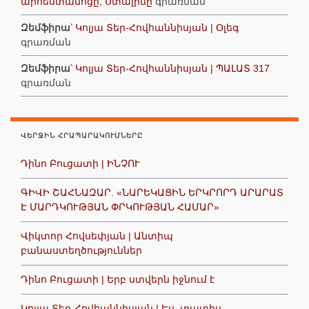
արհեստանոցը, Ստալինը
գրառման
Զեմֆիրա
՝
Կոլյա Տեր-Հովհաննիսյան | Օլեգ
գրառման
Զեմֆիրա
՝
Կոլյա Տեր-Հովհաննիսյան | ՊԱԼԱՏ 317
գրառման
ՎԵՐՋԻՆ ՀՐԱՊԱՐԱԿՈՒՄՆԵՐԸ
Դինո Բուցատի | ԻՆՉՈՒ
ԳԻՎԻ ՇԱՀՆԱԶԱՐ. «ՆԱՐԵԿԱՑԻՆ ԵՐԿՐՈՐԴ ԱՐԱՐԱՏ
Է ՄԱՐԴԿՈՒԹՅԱՆ ՓՐԿՈՒԹՅԱՆ ՀԱՄԱՐ»
Վիկտոր Հովսեփյան | Անտիպ
բանաստեղծություններ
Դինո Բուցատի | Երբ ստվերն իջնում է
Կոլյա Տեր-Հովհաննիսյան | Ես, տատիս