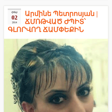
Արմինե Պետրոսյան |
ՕԳՍ
02
ՃՄՌԹՎԱԾ ԺՊԻՏ՝
2014
ԳԼՈՐՎՈՂ ՃԱՄՓԵՔԻՆ