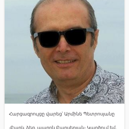
Հարցազրույցը վարեց՝ Արմինե Պետրոսյանը
-Բարև ձեզ, պարոն Բարսեղյան։ Կարծում եմ,