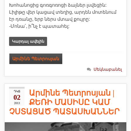
Խոհանոցից գոռգոռոցի ձայներ լսվեցին:
Լիլիթը վեր կացավ տեղից, արդեն մոտենում
էր դռանը, երբ ներս մտավ քույրը:
-Մոնա՛, ի՞նչ է պատահել:
Կարդալ ավելին
Արմինե Պետրոսյան
Մեկնաբանել
Արմինե Պետրոսյան |
ԴԿՏ
02
ՔԵՌԻ ՄԱՍԻՍԸ ԿԱՄ
2013
ՉՍՏԱՑԱԾ ՊԱՏԱՍԽԱՆՆԵՐ