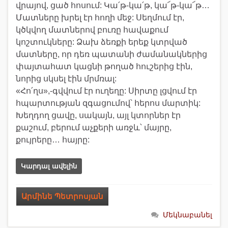
վրայով, ցած հոսում: Կա՛թ-կա՛թ, կա՜թ-կա՜թ…
Մատները խրել էր հողի մեջ: Սեղմում էր,
կծկվող մատներով բուռը հավաքում
կոշտուկները: Ձախ ձեռքի երեք կտրված
մատները, որ դեռ պատանի ժամանակներից
փայտահատ կացնի թողած հուշերից էին,
նորից սկսել էին մրմռալ:
«Հո՛ղս»,-գվվում էր ուղեղը: Սիրտը լցվում էր
հպարտության զգացումով՝ հերոս մարտիկ:
Խեղդող ցավը, սակայն, այլ կտորներ էր
քաշում, բերում աչքերի առջև՝ մայրը,
քույրերը… հայրը:
Կարդալ ավելին
Արմինե Պետրոսյան
Մեկնաբանել