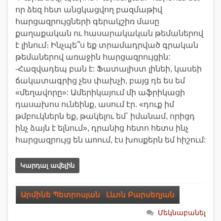
որ ձեզ հետ անցկացվող բազմաթիվ
հարցազրույցների գերակշիռ մասը
քաղաքական ու հասարակական թեմաներով
է լինում։ Ինչպե՞ս եք տրամադրված գրական
թեմաներով առաջին հարցազրույցին:
-Հազվադեպ բան է: Ֆատալիստ լինեի, կասեի
ճակատագրից չես փախչի, բայց դե ես եմ
«մեղավորը»: Ամերիկայում մի աֆրիկացի
դասախոս ունեինք, ասում էր. «դուք իմ
թմբուկներն եք, թակելու եմ` իմանամ, որիցդ
ինչ ձայն է ելնում», դրանից հետո հետս ինչ
հարցազրույց են աnում, էս խոսքերն եմ հիշում:
Կարդալ ավելին
Արմինե Պետրոսյան
,
Լևոն Բարսեղյան
Մեկնաբանել