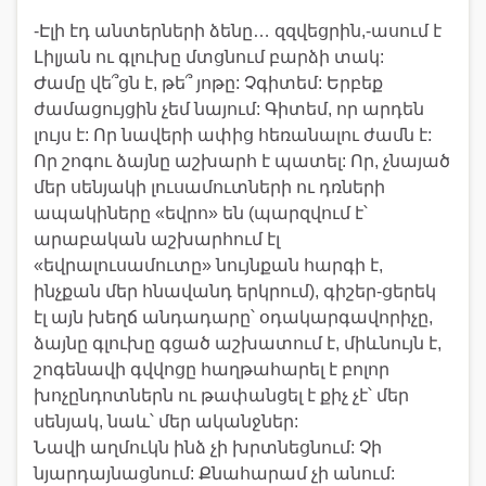
-Էլի էդ անտերների ձենը… զզվեցրին,-ասում է
Լիլյան ու գլուխը մտցնում բարձի տակ:
Ժամը վե՞ցն է, թե՞ յոթը: Չգիտեմ: Երբեք
ժամացույցին չեմ նայում: Գիտեմ, որ արդեն
լույս է: Որ նավերի ափից հեռանալու ժամն է:
Որ շոգու ձայնը աշխարհ է պատել: Որ, չնայած
մեր սենյակի լուսամուտների ու դռների
ապակիները «եվրո» են (պարզվում է՝
արաբական աշխարհում էլ
«եվրալուսամուտը» նույնքան հարգի է,
ինչքան մեր հնավանդ երկրում), գիշեր-ցերեկ
էլ այն խեղճ անդադարը՝ օդակարգավորիչը,
ձայնը գլուխը գցած աշխատում է, միևնույն է,
շոգենավի գվվոցը հաղթահարել է բոլոր
խոչընդոտներն ու թափանցել է քիչ չէ՝ մեր
սենյակ, նաև՝ մեր ականջներ:
Նավի աղմուկն ինձ չի խրտնեցնում: Չի
նյարդայնացնում: Քնահարամ չի անում: