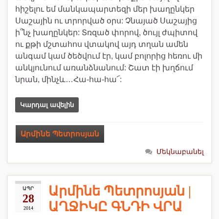
հիշելու եմ մանկապարտեզի մեր խաղընկեր
Սաշային ու տրորված օրս: Չնայած Սաշայից
ի՞նչ խաղընկեր: Տռզած փորով, ծույլ ժպիտով
ու քթի մշտահոս վտակով այդ տղան ամեն
անգամ կամ ծեծվում էր, կամ բոլորից հեռու մի
անկյունում առանձնանում: Շատ էի խղճում
նրան, մինչև…Հա-հա-հա՜:
Կարդալ ավելին
Արմինե Պետրոսյան
Մեկնաբանել
Արմինե Պետրոսյան |
ԱՊՐ
28
ԱՂՋԻԿԸ ԳՆԴԻ ՎՐԱ
2014