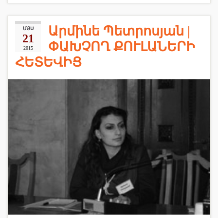
Արմինե Պետրոսյան |
ՄՅՍ
21
ՓԱԽՉՈՂ ՔՈՒԼԱՆԵՐԻ
2015
ՀԵՏԵՎԻՑ