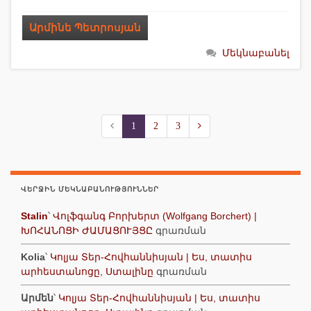
Արմինե Պետրոսյան
Մեկնաբանել
1
2
3
ՎԵՐՋԻՆ ՄԵԿՆԱԲԱՆՈՒԹՅՈՒՆՆԵՐ
Stalin
՝
Վոլֆգանգ Բորխերտ (Wolfgang Borchert) |
ԽՈՀԱՆՈՑԻ ԺԱՄԱՑՈՒՅՑԸ
գրառման
Kolia
՝
Կոլյա Տեր-Հովհաննիսյան | Ես, տատիս
արհեստանոցը, Ստալինը
գրառման
Արմեն
՝
Կոլյա Տեր-Հովհաննիսյան | Ես, տատիս