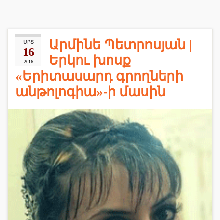
Արմինե Պետրոսյան |
ՄՐՏ
16
Երկու խոսք
2016
«Երիտասարդ գրողների
անթոլոգիա»-ի մասին