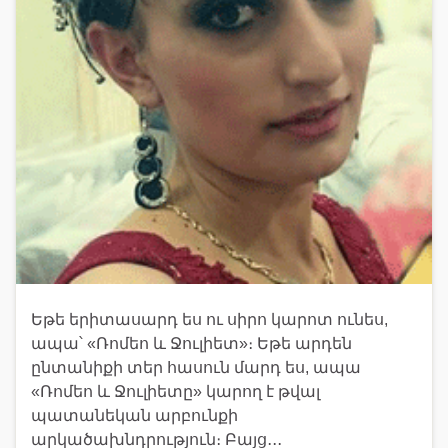
Եթե երիտասարդ ես ու սիրո կարոտ ունես,
ապա՝ «Ռոմեո և Ջուլիետ»։ Եթե արդեն
ընտանիքի տեր հասուն մարդ ես, ապա
«Ռոմեո և Ջուլիետը» կարող է թվալ
պատանեկան արբունքի
արկածախնդրություն։ Բայց․․․