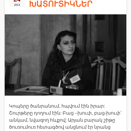
ԽԱՏՈՒՏԻԿՆԵՐ
2014
Կոպերը ծանրանում, հպվում էին իրար:
Շուրթերը դողում էին: Բաց –խուփ, բաց-խուփ՝
անկամ, նվազող հևքով: Արյան բարակ շիթը
ծուռումուռ հետագծով անցնում էր նրանց