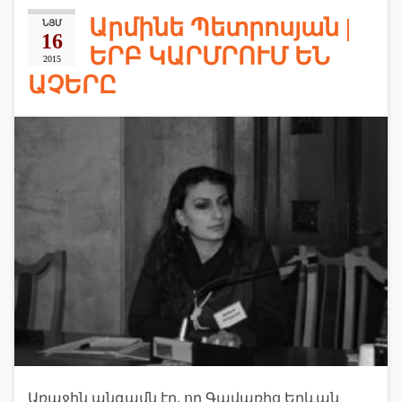
Արմինե Պետրոսյան |
ՆՅՄ
16
ԵՐԲ ԿԱՐՄՐՈՒՄ ԵՆ
2015
ԱՉԵՐԸ
Առաջին անգամն էր, որ Գավառից Երևան