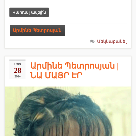
Կարդալ ավելին
Արմինե Պետրոսյան
Մեկնաբանել
Արմինե Պետրոսյան |
ՍՊՏ
28
ՆԱ ՄԱՅՐ ԷՐ
2014