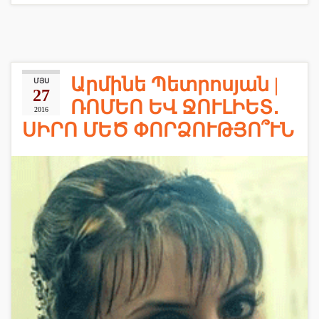
Արմինե Պետրոսյան |
ՄՅՍ
27
ՌՈՄԵՈ ԵՎ ՋՈՒԼԻԵՏ․
2016
ՍԻՐՈ ՄԵԾ ՓՈՐՁՈՒԹՅՈ՞ՒՆ