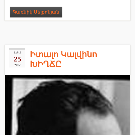
Գառնիկ Մելքոնյան
Իտալո Կալվինո |
ՆՅՄ
25
ԽԻՂՃԸ
2012