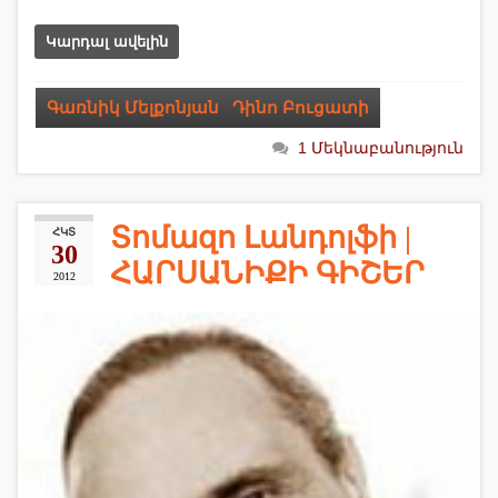
Կարդալ ավելին
Գառնիկ Մելքոնյան
,
Դինո Բուցատի
1 Մեկնաբանություն
Տոմազո Լանդոլֆի |
ՀԿՏ
30
ՀԱՐՍԱՆԻՔԻ ԳԻՇԵՐ
2012