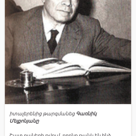
իտալերենից թարգմանեց
Գառնիկ
Մելքոնյանը
Շատ բաների թվում, որոնք թանկ են ինձ