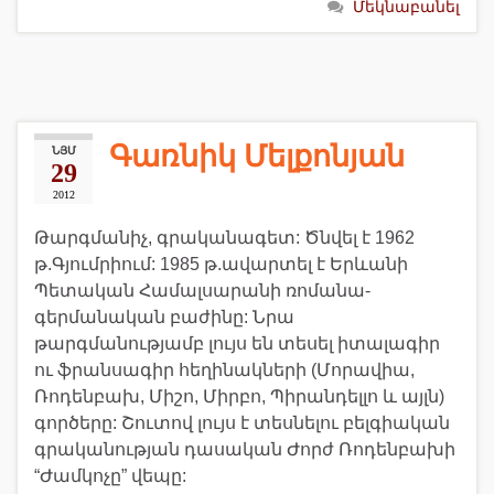
Մեկնաբանել
Գառնիկ Մելքոնյան
ՆՅՄ
29
2012
Թարգմանիչ, գրականագետ: Ծնվել է 1962
թ.Գյումրիում: 1985 թ.ավարտել է Երևանի
Պետական Համալսարանի ռոմանա-
գերմանական բաժինը: Նրա
թարգմանությամբ լույս են տեսել իտալագիր
ու ֆրանսագիր հեղինակների (Մորավիա,
Ռոդենբախ, Միշո, Միրբո, Պիրանդելլո և այլն)
գործերը: Շուտով լույս է տեսնելու բելգիական
գրականության դասական Ժորժ Ռոդենբախի
“Ժամկոչը” վեպը: