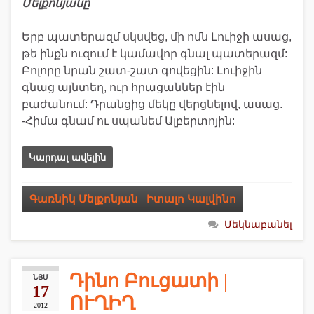
Մելքոնյանը
Երբ պատերազմ սկսվեց, մի ոմն Լուիջի ասաց,
թե ինքն ուզում է կամավոր գնալ պատերազմ:
Բոլորը նրան շատ-շատ գովեցին: Լուիջին
գնաց այնտեղ, ուր հրացաններ էին
բաժանում: Դրանցից մեկը վերցնելով, ասաց.
-Հիմա գնամ ու սպանեմ Ալբերտոյին:
Կարդալ ավելին
Գառնիկ Մելքոնյան
,
Իտալո Կալվինո
Մեկնաբանել
Դինո Բուցատի |
ՆՅՄ
17
ՈՒՂԻՂ
2012