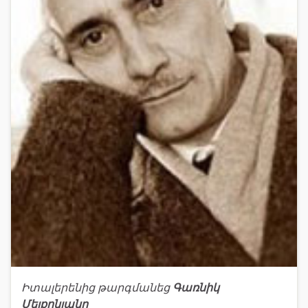
Իտալերենից թարգմանեց
Գառնիկ
Մելքոնյանը