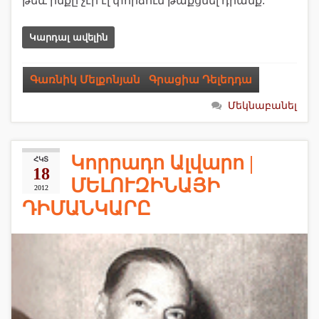
թեև ինքը չէր էլ փորձում թաքցնել դրանք:
Կարդալ ավելին
Գառնիկ Մելքոնյան
,
Գրացիա Դելեդդա
Մեկնաբանել
Կորրադո Ալվարո |
ՀԿՏ
18
ՄԵԼՈՒԶԻՆԱՅԻ
2012
ԴԻՄԱՆԿԱՐԸ