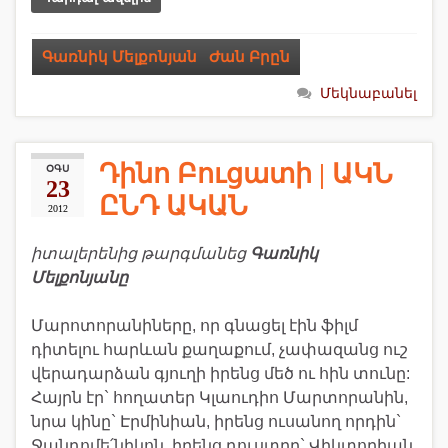
Գառնիկ Մելքոնյան
,
Ժան Բրըն
Մեկնաբանել
Դինո Բուցատի | ԱԿՆ
ՕԳՍ
23
ԸՆԴ ԱԿԱՆ
2012
իտալերենից թարգմանեց
Գառնիկ
Մելքոնյանը
Մարոտորանիները, որ գնացել էին ֆիլմ
դիտելու հարևան քաղաքում, չափազանց ուշ
վերադարձան գյուղի իրենց մեծ ու հին տունը:
Հայրն էր` հողատեր Կլաուդիո Մարտորանին,
նրա կինը` Էրմինիան, իրենց ուսանող որդին`
Ջանդոմե՛նիկոն, իրենց դուստրը` Վիկտորիան