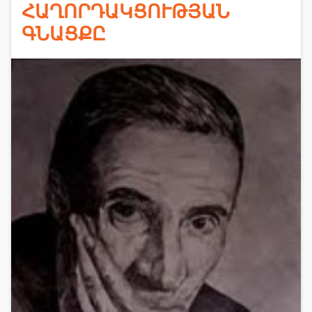
ՀԱՂՈՐԴԱԿՑՈՒԹՅԱՆ
ԳՆԱՑՔԸ