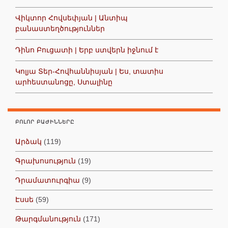
Վիկտոր Հովսեփյան | Անտիպ
բանաստեղծություններ
Դինո Բուցատի | Երբ ստվերն իջնում է
Կոլյա Տեր-Հովհաննիսյան | Ես, տատիս
արհեստանոցը, Ստալինը
ԲՈԼՈՐ ԲԱԺԻՆՆԵՐԸ
Արձակ
(119)
Գրախոսություն
(19)
Դրամատուրգիա
(9)
Էսսե
(59)
Թարգմանություն
(171)