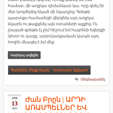
համար, մի աղջկա դիմանկար կա, որը գնել էի
մեր կողմերից եկած մի նկարչից: Գրեթե
պարտքս համարեցի վերցնել այդ աղջկա
նկարն ու թաքցնել այն օտաների աչքից: Ու
չնայած գրեթե էլ չեմ հիշում իմ հայրենի եզերքի
նիստ ու կացը, արյունակցական կապն այդ
հողին մնացել է իմ մեջ:
Կարդալ ավելին
Գառնիկ Մելքոնյան
,
Կորրադո Ալվարո
Մեկնաբանել
Ժան Բրըն | ԱՐԴԻ
ՍՊՏ
13
ԱՌԱՍՊԵԼՆԵՐ ԵՎ
2012