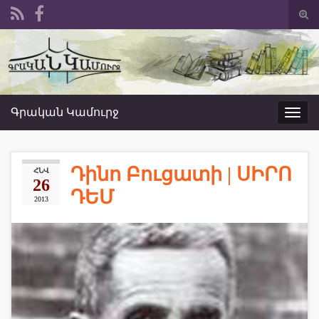
Togg
sear
Search for:
form
Գրական Կամուրջ
Toggl
navig
Դինո Բուցատի | ՍԻՐՈ
ՀՆՎ
26
ԴԵՄ
2013