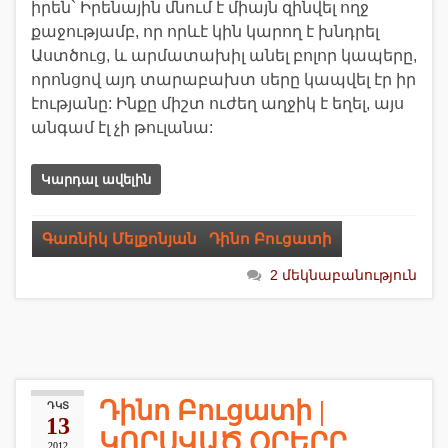
իրեն` Իրենային մնում է միայն զինվել ողջ
քաջությամբ, որ որևէ կին կարող է խնդրել
Աստծուց, և արմատախիլ անել բոլոր կապերը,
որոնցով այդ տարաբախտ սերը կապվել էր իր
էությանը: Ինքը միշտ ուժեղ աղջիկ է եղել, այս
անգամ էլ չի թուլանա:
Կարդալ ավելին
Գառնիկ Մելքոնյան
,
Դինո Բուցատի
2 մեկնաբանություն
Դինո Բուցատի |
ԴԿՏ
13
ԿՈՐՍՎԱԾ ՕՐԵՐԸ
2012