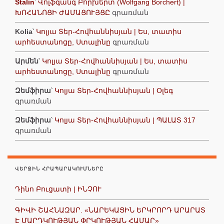
Stalin
՝
Վոլֆգանգ Բորխերտ (Wolfgang Borchert) |
ԽՈՀԱՆՈՑԻ ԺԱՄԱՑՈՒՅՑԸ
գրառման
Kolia
՝
Կոլյա Տեր-Հովհաննիսյան | Ես, տատիս
արհեստանոցը, Ստալինը
գրառման
Արմեն
՝
Կոլյա Տեր-Հովհաննիսյան | Ես, տատիս
արհեստանոցը, Ստալինը
գրառման
Զեմֆիրա
՝
Կոլյա Տեր-Հովհաննիսյան | Օլեգ
գրառման
Զեմֆիրա
՝
Կոլյա Տեր-Հովհաննիսյան | ՊԱԼԱՏ 317
գրառման
ՎԵՐՋԻՆ ՀՐԱՊԱՐԱԿՈՒՄՆԵՐԸ
Դինո Բուցատի | ԻՆՉՈՒ
ԳԻՎԻ ՇԱՀՆԱԶԱՐ. «ՆԱՐԵԿԱՑԻՆ ԵՐԿՐՈՐԴ ԱՐԱՐԱՏ
Է ՄԱՐԴԿՈՒԹՅԱՆ ՓՐԿՈՒԹՅԱՆ ՀԱՄԱՐ»