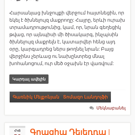
Հարսանյաց խնջույքի վերջում հայտնեցին, որ
եկել է ծխնելույզ մաքրողը: Հայրը, երևի ուրախ
տրամադրությունից, կամ, որ, նրան գեղեցիկ
թվաց, որ այնպիսի մի ծիսակարգ, ինչպiսին
ծխնելույզ մաքրելն է, կատարվեր հենց այդ
օրը, կարգադրեց ներս թողնել նրան: Բայց
վերջինս չերևաց ու նախընտրեց մնալ
խոհանոցում, ուր մեծ օջախն էր վառվում:
Կարդալ ավելին
Գառնիկ Մելքոնյան
,
Տոմազո Լանդոլֆի
Մեկնաբանել
Գրացիա Դելեդդա |
ՀԿՏ