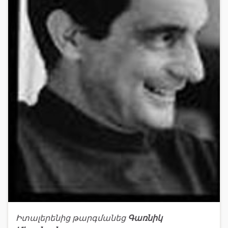
Իտալերենից թարգմանեց
Գառնիկ