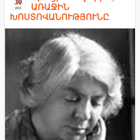
30
ԱՌԱՋԻՆ
2012
ԽՈՍՏՈՎԱՆՈՒԹՅՈՒՆԸ