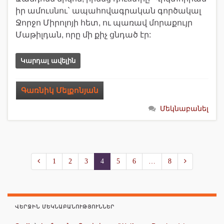
իր ամուսնու` ապահովագրական գործակալ
Ջորջո Միրոլոյի հետ, ու պառավ մորաքույր
Մաթիլդան, որը մի քիչ ցնդած էր:
Կարդալ ավելին
Գառնիկ Մելքոնյան
Մեկնաբանել
1
2
3
4
5
6
…
8
ՎԵՐՋԻՆ ՄԵԿՆԱԲԱՆՈՒԹՅՈՒՆՆԵՐ