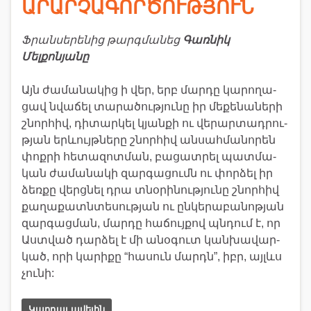
ԱՐԱՐՉԱԳՈՐԾՈՒԹՅՈՒՆ
Ֆրանսերենից թարգմանեց
Գառնիկ
Մելքոնյանը
Այն ժա­մա­նա­կից ի վեր, երբ մար­դը կա­րո­ղա­
ցավ նվա­ճել տա­րա­ծու­թյու­նը իր մե­քե­նա­նե­րի
շնոր­հիվ, դի­տար­կել կյան­քի ու վե­րար­տադ­րու­
թյան երևույթ­նե­րը շնոր­հիվ ան­սահ­մա­նո­րեն
փոք­րի հե­տա­զոտ­ման, բա­ցատ­րել պատ­մա­
կան ժա­մա­նա­կի զար­գա­ցումն ու փոր­ձել իր
ձեռ­քը վերց­նել դրա տնօ­րի­նու­թյու­նը շնոր­հիվ
քա­ղա­քատն­տե­սու­թյան ու ըն­կե­րա­բա­նո­թյան
զար­գաց­ման, մար­դը հա­ճույ­քով պն­դում է, որ
Աստ­ված դար­ձել է մի անօ­գուտ կան­խա­վար­
կած, որի կա­րիքը “հա­սուն մարդն”, իբր, այլևս
չու­նի:
Կարդալ ավելին