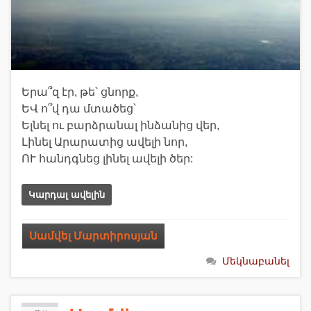
Երա՞զ էր, թե՝ ցնորք,
ԵՎ ո՞վ դա մտածեց՝
Ելնել ու բարձրանալ ինձանից վեր,
Լինել Արարատից ավելի նոր,
ՈՒ հանդգնեց լինել ավելի ծեր:
Կարդալ ավելին
Սամվել Մարտիրոսյան
Մեկնաբանել