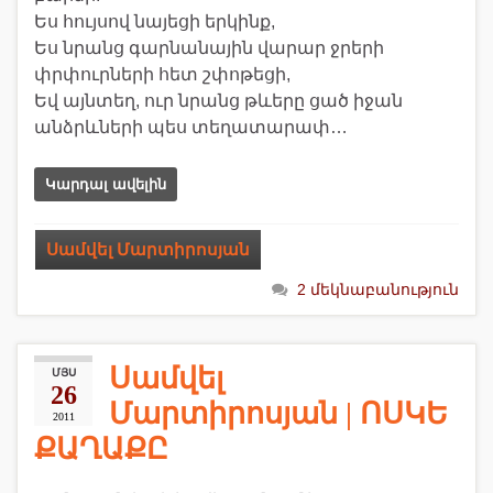
Ես հույսով նայեցի երկինք,
Ես նրանց գարնանային վարար ջրերի
փրփուրների հետ շփոթեցի,
Եվ այնտեղ, ուր նրանց թևերը ցած իջան
անձրևների պես տեղատարափ…
Կարդալ ավելին
Սամվել Մարտիրոսյան
2 մեկնաբանություն
Սամվել
ՄՅՍ
26
Մարտիրոսյան | ՈՍԿԵ
2011
ՔԱՂԱՔԸ