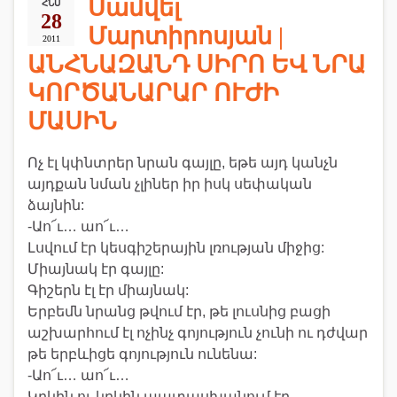
Սամվել
ՀՆՍ
28
Մարտիրոսյան |
2011
ԱՆՀՆԱԶԱՆԴ ՍԻՐՈ ԵՎ ՆՐԱ
ԿՈՐԾԱՆԱՐԱՐ ՈՒԺԻ
ՄԱՍԻՆ
Ոչ էլ կփնտրեր նրան գայլը, եթե այդ կանչն
այդքան նման չլիներ իր իսկ սեփական
ձայնին:
-Աո՜ւ… աո՜ւ…
Լսվում էր կեսգիշերային լռության միջից:
Միայնակ էր գայլը:
Գիշերն էլ էր միայնակ:
Երբեմն նրանց թվում էր, թե լուսնից բացի
աշխարհում էլ ոչինչ գոյություն չունի ու դժվար
թե երբևիցե գոյություն ունենա:
-Աո՜ւ… աո՜ւ…
Կրկին ու կրկին պատասխանում էր