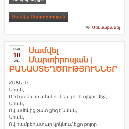
Սամվել Մարտիրոսյան
Մեկնաբանել
Սամվել
ՕԳՍ
10
Մարտիրոսյան |
2011
ԲԱՆԱՍՏԵՂԾՈՒԹՅՈՒՆՆԵՐ
ՀԱՅԵԼԻ
Նրան,
ՈՒմ ամեն օր տեսնում ես դու հայելու մեջ,
Նրան,
Ով ամենից շատ քեզ է նման,
Նրան,
Ով համբերատար կրկնում է քո բոլոր