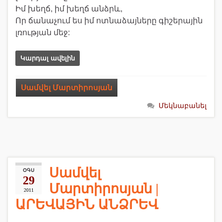
Իմ խեղճ, իմ խեղճ անձրև,
Որ ճանաչում ես իմ ոտնաձայները գիշերային
լռության մեջ:
Կարդալ ավելին
Սամվել Մարտիրոսյան
Մեկնաբանել
Սամվել
ՕԳՍ
29
Մարտիրոսյան |
2011
ԱՐԵՎԱՅԻՆ ԱՆՁՐԵՎ