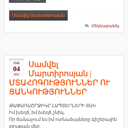
Սամվել Մարտիրոսյան
Մեկնաբանել
Սամվել
ՀԿՏ
04
Մարտիրոսյան |
2011
ՄՏԱՀՈԳՈՒԹՅՈՒՆՆԵՐ ՈՒ
ՑԱՆԿՈՒԹՅՈՒՆՆԵՐ
ԹԱՓԱՌԱՇՐՋԻԿԸ ԼԱՊՏԵՐՆԵՐԻ ՏԱԿ
Իմ խեղճ, իմ խեղճ շնիկ,
Որ ճանաչում ես իմ ոտնաձայները գիշերային
լռության մեջ: