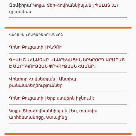
Զեմֆիրա
՝
Կոլյա Տեր-Հովհաննիսյան | ՊԱԼԱՏ 317
գրառման
ՎԵՐՋԻՆ ՀՐԱՊԱՐԱԿՈՒՄՆԵՐԸ
Դինո Բուցատի | ԻՆՉՈՒ
ԳԻՎԻ ՇԱՀՆԱԶԱՐ. «ՆԱՐԵԿԱՑԻՆ ԵՐԿՐՈՐԴ ԱՐԱՐԱՏ
Է ՄԱՐԴԿՈՒԹՅԱՆ ՓՐԿՈՒԹՅԱՆ ՀԱՄԱՐ»
Վիկտոր Հովսեփյան | Անտիպ
բանաստեղծություններ
Դինո Բուցատի | Երբ ստվերն իջնում է
Կոլյա Տեր-Հովհաննիսյան | Ես, տատիս
արհեստանոցը, Ստալինը