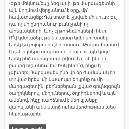
-Եթե մեկնումեկը ձեզ ասի, թե մարգագետնի
այն կողմում վերջանում է օրը, մի՛
հավատացեք: Դա սուտ է, չլսված մի սուտ: Եվ
դա ոչ մի ընդհանուր բան չունի ոչ
արեգակների, և ոչ էլ թիթեռնիկների հետ:
Ո՞վ կմտածեր, թե ես այսօր կսկսեի խոսել:
Երեկ ես բոլորովին չէի խոսում: Թափահարում
էի թևիկներս ու պտտվում այս ու այն կողմ:
Երեկ ինձ անընդհատ թվում էր, թե ինչ որ
բանից ուշանում եմ: Իսկ ինչի՞ց, ինքս էլ
չգիտեի: Պարզապես ինձ մի օր ժամանակ էր
տրված երեկ, մի կապույտ երկինք ու մի
մարգագետին, բերնեբերան լցված գույնզգույն
ծաղիկներով, մեղուներով, ծղրիդներով և այն
ամենով, ինչը դարձնում է մեր կյանքը
վայրկյանի պես կարճ ու հավերժության պես
հեքիաթային:
Կարդալ ավելին