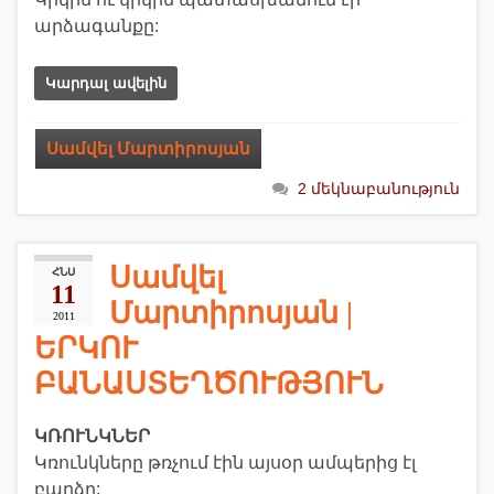
արձագանքը:
Կարդալ ավելին
Սամվել Մարտիրոսյան
2 մեկնաբանություն
Սամվել
ՀՆՍ
11
Մարտիրոսյան |
2011
ԵՐԿՈՒ
ԲԱՆԱՍՏԵՂԾՈՒԹՅՈՒՆ
ԿՌՈՒՆԿՆԵՐ
Կռունկները թռչում էին այսօր ամպերից էլ
բարձր: