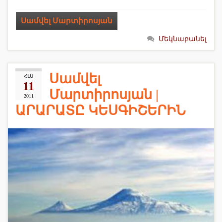
Սամվել Մարտիրոսյան
Մեկնաբանել
Սամվել
ՀԼՍ
11
Մարտիրոսյան |
2011
ԱՐԱՐԱՏԸ ԿԵՍԳԻՇԵՐԻՆ