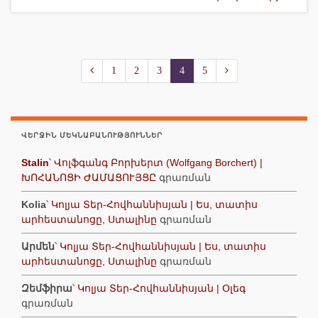
1
2
3
4
5
ՎԵՐՋԻՆ ՄԵԿՆԱԲԱՆՈՒԹՅՈՒՆՆԵՐ
Stalin
՝
Վոլֆգանգ Բորխերտ (Wolfgang Borchert) |
ԽՈՀԱՆՈՑԻ ԺԱՄԱՑՈՒՅՑԸ
գրառման
Kolia
՝
Կոլյա Տեր-Հովհաննիսյան | Ես, տատիս
արհեստանոցը, Ստալինը
գրառման
Արմեն
՝
Կոլյա Տեր-Հովհաննիսյան | Ես, տատիս
արհեստանոցը, Ստալինը
գրառման
Զեմֆիրա
՝
Կոլյա Տեր-Հովհաննիսյան | Օլեգ
գրառման