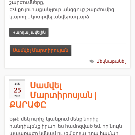
շարժումները,
ԵՎ քո յուրաքանչյուր անզգույշ շարժումից
կարող է կոտրվել անվերադարձ
Կարդալ ավելին
Սամվել Մարտիրոսյան
Մեկնաբանել
Սամվել
ՀԼՍ
25
Մարտիրոսյան |
2011
ՔԱՐԱՓԸ
Եթե մեկ ուրիշ կյանքում մենք նորից
հանդիպենք իրար, ես համոզված եմ, որ նույն
ապառաժը կմնամ ու չեմ զղջա դրա համար,