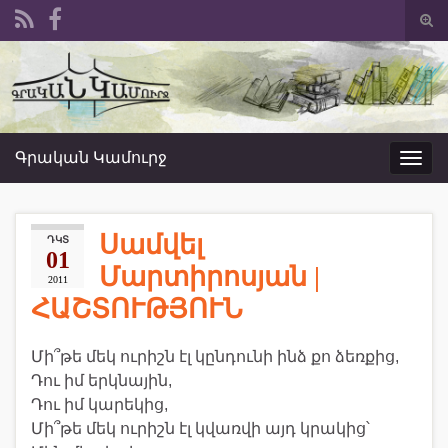
Togg
sear
Search for:
form
Գրական Կամուրջ
Toggl
navig
Սամվել
ԴԿՏ
01
Մարտիրոսյան |
2011
ՀԱՇՏՈՒԹՅՈՒՆ
Մի՞թե մեկ ուրիշն էլ կընդունի ինձ քո ձեռքից,
Դու իմ երկնային,
Դու իմ կարեկից,
Մի՞թե մեկ ուրիշն էլ կվառվի այդ կրակից՝