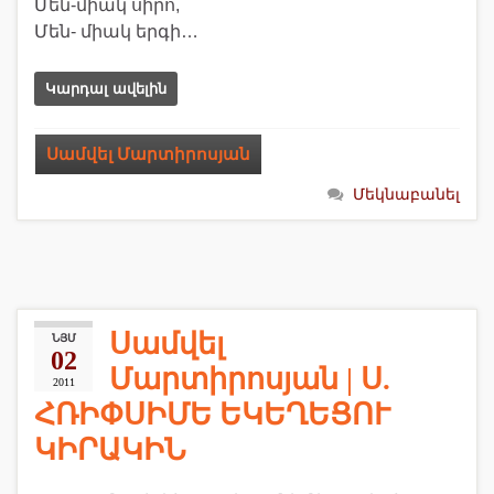
Մեն-միակ սիրո,
Մեն- միակ երգի…
Կարդալ ավելին
Սամվել Մարտիրոսյան
Մեկնաբանել
Սամվել
ՆՅՄ
02
Մարտիրոսյան | Ս.
2011
ՀՌԻՓՍԻՄԵ ԵԿԵՂԵՑՈՒ
ԿԻՐԱԿԻՆ