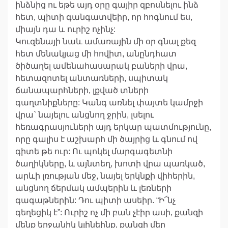
ինձնից ու եթե այդ օրը գայիր զբոսնելու ինձ
հետ, պիտի գանգատվեիր, որ հոգնում ես,
միայն դա և ուրիշ ոչինչ:
Կուզենայի նաև ամառային մի օր գնալ քեզ
հետ մենակյաց մի հովիտ, անընդհատ
ծիծաղել ամենահասարակ բաների վրա,
հետազոտել անտառների, սպիտակ
ճանապարհների, լքված տների
գաղտնիքները: Կանգ առնել փայտե կամրջի
վրա` նայելու անցնող ջրին, լսելու
հեռագրասյուների այդ երկար պատմությունը,
որը գալիս է աշխարհ մի ծայրից և գնում ով
գիտե թե ուր: Ու պոկել մարգագետնի
ծաղիկները, և այնտեղ, խոտի վրա պառկած,
արևի լռության մեջ, նայել երկնքի վիհերին,
անցնող ճերմակ ամպերին և լեռների
գագաթներին: Դու պիտի ասեիր. “Ի՜նչ
գեղեցիկ է”: Ուրիշ ոչ մի բան չէիր ասի, քանզի
մենք երջանիկ կլինեինք, քանզի մեր