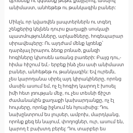
կբռնենք ու կգնանք թեթև քայլերով, ասելով
անիմաստ, անհեթեթ ու թանկագին բաներ:
Մինչև որ կվառվեն լապտերներն ու տգեղ
շենքերից կելնեն դուրս քաղաքի սոսկալի
պատմությունները, արկածները, հոգեպարար
սիրավեպերը: Ու այդժամ մենք կլռենք`
դարձյալ իրարու ձեռք բռնած, քանզի
հոգիները կխոսեն առանց բառերի: Բայց դու,-
հիմա հիշում եմ,- երբեք ինձ չես ասի անիմաստ
բաներ, անհեթեթ ու թանկագին: Եվ ուրեմն,
չես կարողանա սիրել այդ կիրակիները, որոնց
մասին ասում եմ, ոչ էլ հոգիդ կարող է խոսել
իմի հետ լռության մեջ, ու չես տեսնի ճիշտ
ժամանակին քաղաքի կախարդանքը, ոչ էլ
հույսերը, որոնք իջնում են հյուսիսից: Դու
նախընտրում ես լույսեր, ամբոխ, մարդկանց,
որոնք քեզ են նայում, փողոցներ, ուր, ասում են,
կարող է բախտդ բերել: Դու տարբեր ես