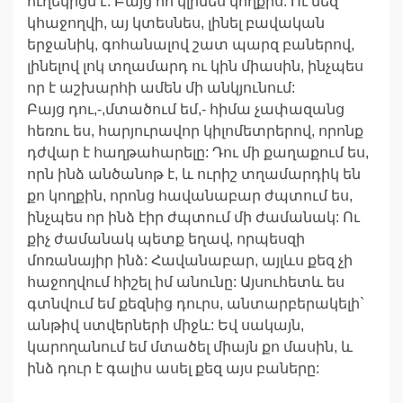
ուղեկիցն է: Բայց հո կլինես կողքիս: Ու մեզ
կհաջողվի, այ կտեսնես, լինել բավական
երջանիկ, գոհանալով շատ պարզ բաներով,
լինելով լոկ տղամարդ ու կին միասին, ինչպես
որ է աշխարհի ամեն մի անկյունում:
Բայց դու,-,մտածում եմ,- հիմա չափազանց
հեռու ես, հարյուրավոր կիլոմետրերով, որոնք
դժվար է հաղթահարելը: Դու մի քաղաքում ես,
որն ինձ անծանոթ է, և ուրիշ տղամարդիկ են
քո կողքին, որոնց հավանաբար ժպտում ես,
ինչպես որ ինձ էիր ժպտում մի ժամանակ: Ու
քիչ ժամանակ պետք եղավ, որպեսզի
մոռանայիր ինձ: Հավանաբար, այլևս քեզ չի
հաջողվում հիշել իմ անունը: Այսուհետև ես
գտնվում եմ քեզնից դուրս, անտարբերակելի`
անթիվ ստվերների միջև: Եվ սակայն,
կարողանում եմ մտածել միայն քո մասին, և
ինձ դուր է գալիս ասել քեզ այս բաները: