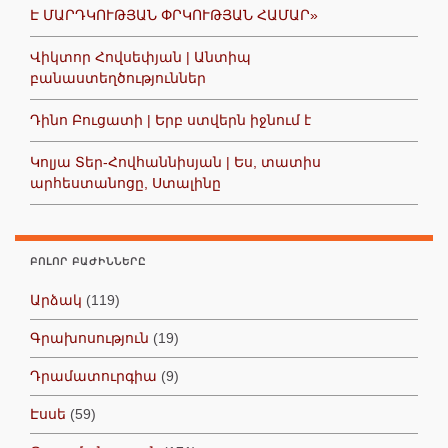
Է ՄԱՐԴԿՈՒԹՅԱՆ ՓՐԿՈՒԹՅԱՆ ՀԱՄԱՐ»
Վիկտոր Հովսեփյան | Անտիպ
բանաստեղծություններ
Դինո Բուցատի | Երբ ստվերն իջնում է
Կոլյա Տեր-Հովհաննիսյան | Ես, տատիս
արհեստանոցը, Ստալինը
ԲՈԼՈՐ ԲԱԺԻՆՆԵՐԸ
Արձակ
(119)
Գրախոսություն
(19)
Դրամատուրգիա
(9)
Էսսե
(59)