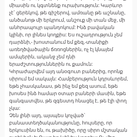
միասին ու կգտնենք ուրախություն: Կարևոր
չէ` ցերեկով, թե գիշերով, ամռանը թե աշնանը,
անծանոթ մի երկրում, անշուք մի տան մեջ, մի
անհրապույր պանդոկում: Ինձ բավական
կլինի, որ լինես կողքիս: Ես ուշադրություն չեմ
դարձնի,- խոստանում եմ քեզ,-տանիքի
առեղծվածային ճռռոցներին, ոչ էլ կնայեմ
ամպերին, ականջ չեմ դնի
երաժշտություններին ու քամուն:
Կհրաժարվեմ այդ անօգուտ բաներից, որոնք
սիրում եմ սակայն: Համբերություն կդրսևորեմ,
եթե չհասկանաս, թե ինչ եմ քեզ ասում, եթե
խոսես ինձ համար օտար բաների մասին, եթե
գանգատվես, թե զգեստդ հնացել է, թե էլի փող
չկա:
Չեն լինի այդ, այսպես կոչված`
բանաստեղծականությունը, հույսերը, որ
երկուսինս են, ու թախիծը, որը սիրո մշտական