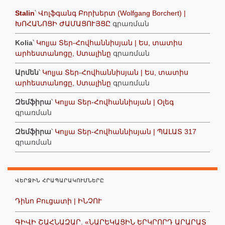
Stalin
՝
Վոլֆգանգ Բորխերտ (Wolfgang Borchert) |
ԽՈՀԱՆՈՑԻ ԺԱՄԱՑՈՒՅՑԸ
գրառման
Kolia
՝
Կոլյա Տեր-Հովհաննիսյան | Ես, տատիս
արհեստանոցը, Ստալինը
գրառման
Արմեն
՝
Կոլյա Տեր-Հովհաննիսյան | Ես, տատիս
արհեստանոցը, Ստալինը
գրառման
Զեմֆիրա
՝
Կոլյա Տեր-Հովհաննիսյան | Օլեգ
գրառման
Զեմֆիրա
՝
Կոլյա Տեր-Հովհաննիսյան | ՊԱԼԱՏ 317
գրառման
ՎԵՐՋԻՆ ՀՐԱՊԱՐԱԿՈՒՄՆԵՐԸ
Դինո Բուցատի | ԻՆՉՈՒ
ԳԻՎԻ ՇԱՀՆԱԶԱՐ. «ՆԱՐԵԿԱՑԻՆ ԵՐԿՐՈՐԴ ԱՐԱՐԱՏ