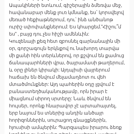
Ապակիների ետևում, գիշերային ձմեռվա մեջ,
հավանաբար մենք լուռ կմնանք, ես` կորսվելով
մեռած հեքիաթներում, դու` ինձ անծանոթ
ուրիշ սփոփանքներում: Ես կհարցեմ.”Հիշու՞մ
ես” , բայց դու չես հիշի ամենևին:
Կուզենայի քեզ հետ զբոսնել գարնանային մի
օր, գորշագույն երկնքով ու նախորդ տարվա
մի քանի հին տերևներով, որ քշվում են քամուց
ճանապարհների վրա, ծայրամասի թաղերում,
և օրը լիներ կիրակի: Այդպիսի վայրերում
հաճախ են ծնվում մելամաղձոտ ու վեհ
մտածմունքներ: Այդ պահերին օդը լցվում է
բանաստեղծականությամբ, որն իրար է
միացնում սիրող սրտերը: Նաև ծնվում են
հույսեր, որոնք հնարավոր չէ արտահայտել,
երբ նայում ես տներից անդին անծայր
հորիզոններին, սուրացող գնացքներին,
հյուսիսի ամպերին: Պարզապես իրարու ձեռք