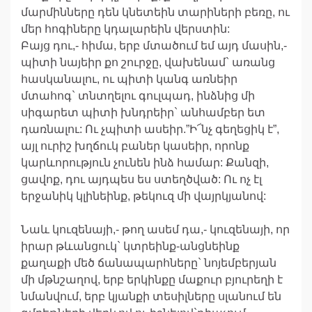
մարմինները դեն կնետեին տարիների բեռը, ու
մեր հոգիները կդալարեին վերստին:
Բայց դու,- հիմա, երբ մտածում եմ այդ մասին,-
պիտի նայեիր քո շուրջը, վախենամ` առանց
հասկանալու, ու պիտի կանգ առնեիր
մտահոգ` տնտղելու գուլպադ, ինձնից մի
սիգարետ պիտի խնդրեիր` անհամբեր ետ
դառնալու: Ու չպիտի ասեիր.”Ի՜նչ գեղեցիկ է”,
այլ ուրիշ խղճուկ բաներ կասեիր, որոնք
կարևորություն չունեն ինձ համար: Քանզի,
ցավոք, դու այդպես ես ստեղծված: Ու ոչ էլ
երջանիկ կլինեինք, թեկուզ մի վայրկյանով:
Նաև կուզենայի,- թող ասեմ դա,- կուզենայի, որ
իրար թևանցուկ` կտրեինք-անցնեինք
քաղաքի մեծ ճանապարհները` նոյեմբերյան
մի մթնշաղով, երբ երկինքը մաքուր բյուրեղի է
նմանվում, երբ կյանքի տեսիլները սլանում են