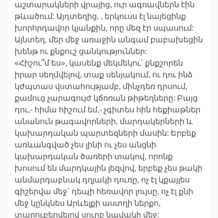
աշտարակների վրայից, ուր ագռավներն էին
թևածում: Այդտեղից, , երկուսս էլ նայեցինք
խորհրդավոր կյանքին, որը մեզ էր սպասում:
Այնտեղ, մեր մեջ առաջին անգամ բաբախեցին
խենթ ու քնքուշ ցանկություններ:
«Հիշու՞մ ես», կասենք մեկմեկու` քնքշորեն
իրար սեղմվելով, տաք սենյակում, ու դու ինձ
կժպտաս վստահությամբ, մինչդեռ դրսում,
քամուց չարագույժ կճռռան թիթեղները: Բայց
դու,- հիմա հիշում եմ,- չգիտես հին հեքիաթներ
անանուն թագավորների, մարդակերների և
կախարդական պարտեզների մասին: Երբեք
առևանգված չես լինի ու չես անցնի
կախարդական ծառերի տակով, որոնք
խոսում են մարդկային լեզվով, երբեք չես թակի
անմարդաբնակ դղյակի դուռը, ոչ էլ կքայլես
գիշերվա մեջ` դեպի հեռավոր լույսը, ոչ էլ քնի
մեջ կընկնես Արևելքի աստղի ներքո,
տարուբերվելով սուրբ նավակի մեջ: