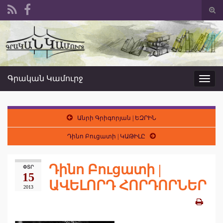
Togg
sear
Search for:
form
Գրական Կամուրջ
Toggl
navig
Անրի Գրիգորյան | ԵԶՐԻՆ
Դինո Բուցատի | ԿԱԹԻԼԸ
Դինո Բուցատի |
ՓՏՐ
15
ԱՎԵԼՈՐԴ ՀՈՐԴՈՐՆԵՐ
2013