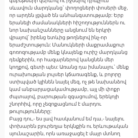
գմբեթների վերևով ու իջնելով`դիպչում
սևավուն մարդկանց` փողոցների փոսերի մեջ,
որ արդեն լցված են անհանգստությամբ: Երբ
երանելի ժամանակների հիշողություններն ու
նոր նախանշանները անցնում են երկրի
վրայով` իրենց ետևից թողնելով ինչ-որ
երաժշտություն: Մանուկների մաքրամաքուր
գոռոզությամբ մենք կնայենք ուրիշ մարդկանց
դեմքերին, որ հազարներով կանցնեն մեր
կողքով, գետի պես: Առանց դա իմանալու` մենք
ուրախության լույսեր կճառագենք, և բոլորը
ստիպված կլինեն նայել մեզ, ոչ թե նախանձով
կամ անբարյացակամությամբ, այլ մի փոքր
ժպտալով, բարության զգացումով, երեկոյի
շնորհիվ, որը չեզոքացնում է մարդու
թուլությունները:
Բայց դու,- ես լավ հասկանում եմ դա,- նայելու
փոխարեն բյուրեղյա երկնքին ու երևութական
սյունաշարին, որն առաջացել է մայր մտնող