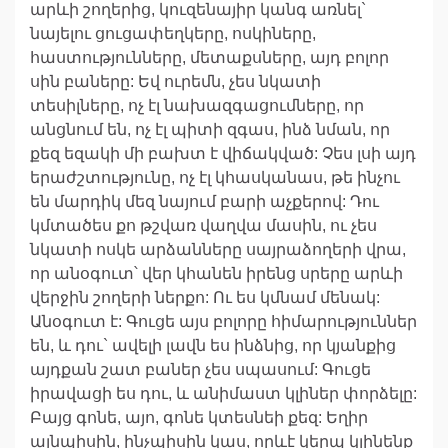
արևի շողերից, կուզենայիր կանգ առնել`
նայելու ցուցափեղկերը, ոսկիները,
հաստությունները, մետաքսները, այդ բոլոր
սին բաները: Եվ ուրեմն, չես նկատի
տեսիլները, ոչ էլ նախազգացումները, որ
անցնում են, ոչ էլ պիտի զգաս, ինձ նման, որ
քեզ եզակի մի բախտ է վիճակված: Չես լսի այդ
երաժշտությունը, ոչ էլ կհասկանաս, թե ինչու
են մարդիկ մեզ նայում բարի աչքերով: Դու
կմտածես քո թշվառ վաղվա մասին, ու չես
նկատի ոսկե արձանները սայրաձողերի վրա,
որ անօգուտ՝ վեր կհանեն իրենց սրերը արևի
վերջին շողերի ներքո: Ու ես կմնամ մենակ:
Անօգուտ է: Գուցե այս բոլորը հիմարություններ
են, և դու` ավելի լավն ես ինձնից, որ կյանքից
այդքան շատ բաներ չես սպասում: Գուցե
իրավացի ես դու, և անիմաստ կլիներ փորձելը:
Բայց գոնե, այո, գոնե կտեսնեի քեզ: Եղիր
այնպիսին, ինչպիսին կաս, որևէ կերպ կլինենք