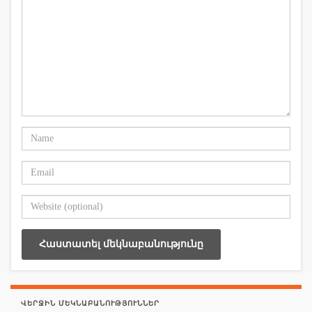
ՎԵՐՋԻՆ ՄԵԿՆԱԲԱՆՈՒԹՅՈՒՆՆԵՐ