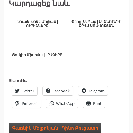
Կարդացեք նաև
Խուան Խոսե Միլիաս |
Փիրըլ Ս. Բաք | Ս. ԾՆՈՒՆԴԻ
ՈՒՐԻՇՆԵՐԸ
ՕՐՎԱ ԱՌԱՎՈՏՅԱՆ
Յուկիո Միսիմա | ԼՐԱԳԻՐԸ
Share this:
Twitter
Facebook
Telegram
Pinterest
WhatsApp
Print
Գառնիկ Մելքոնյան
,
Դինո Բուցատի