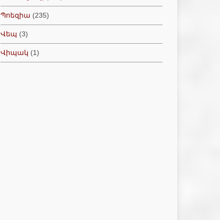
Պոեզիա
(235)
Վեպ
(3)
Վիպակ
(1)