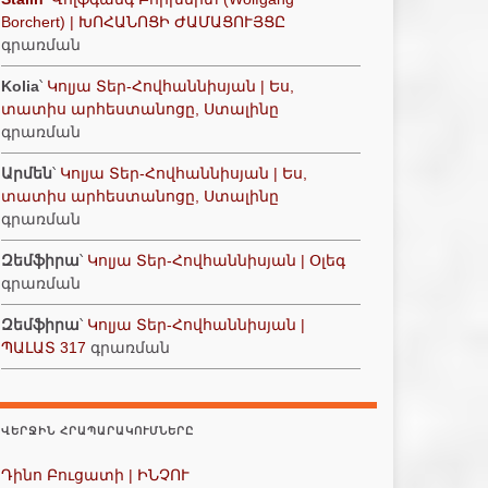
Borchert) | ԽՈՀԱՆՈՑԻ ԺԱՄԱՑՈՒՅՑԸ
գրառման
Kolia
՝
Կոլյա Տեր-Հովհաննիսյան | Ես,
տատիս արհեստանոցը, Ստալինը
գրառման
Արմեն
՝
Կոլյա Տեր-Հովհաննիսյան | Ես,
տատիս արհեստանոցը, Ստալինը
գրառման
Զեմֆիրա
՝
Կոլյա Տեր-Հովհաննիսյան | Օլեգ
գրառման
Զեմֆիրա
՝
Կոլյա Տեր-Հովհաննիսյան |
ՊԱԼԱՏ 317
գրառման
ՎԵՐՋԻՆ ՀՐԱՊԱՐԱԿՈՒՄՆԵՐԸ
Դինո Բուցատի | ԻՆՉՈՒ