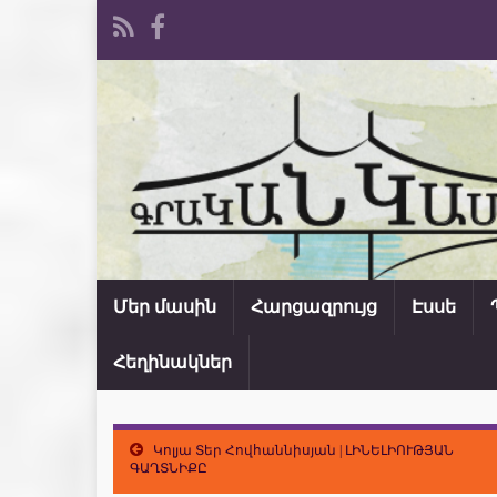
Մեր մասին
Հարցազրույց
Էսսե
Հեղինակներ
Կոլյա Տեր Հովհաննիսյան | ԼԻՆԵԼԻՈՒԹՅԱՆ
ԳԱՂՏՆԻՔԸ