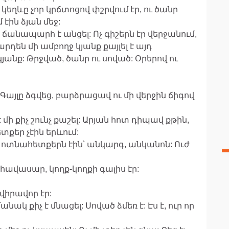
եղևը չոր կրճտոցով փշրվում էր, ու ծանր
էին ձյան մեջ:
 ճանապարհ է անցել: Ոչ գիշերն էր վերջանում,
րդեն մի ամբողջ կյանք քայլել է այդ
անք: Թրջված, ծանր ու սոված: Օրերով ու
Գայլը ձգվեց, բարձրացավ ու մի վերջին ճիգով
ի քիչ շունչ քաշել: Արյան հոտ դիպավ քթին,
ետքեր չէին երևում:
ն ոտնահետքերն էին՝ անկարգ, անկանոն: Ուժ
հավասար, կողք-կողքի գալիս էր:
վիրավոր էր:
անակ քիչ է մնացել: Սոված ձմեռ է: Էս է, ուր որ