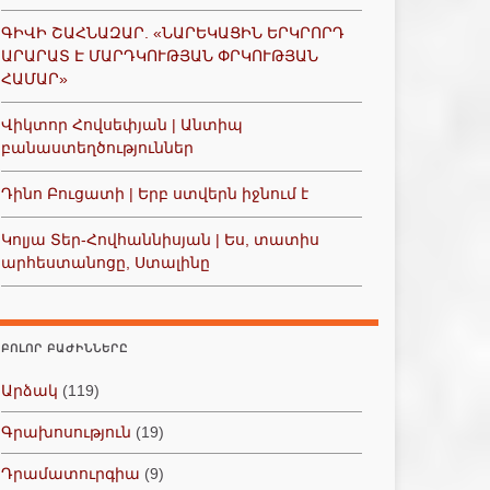
ԳԻՎԻ ՇԱՀՆԱԶԱՐ. «ՆԱՐԵԿԱՑԻՆ ԵՐԿՐՈՐԴ
ԱՐԱՐԱՏ Է ՄԱՐԴԿՈՒԹՅԱՆ ՓՐԿՈՒԹՅԱՆ
ՀԱՄԱՐ»
Վիկտոր Հովսեփյան | Անտիպ
բանաստեղծություններ
Դինո Բուցատի | Երբ ստվերն իջնում է
Կոլյա Տեր-Հովհաննիսյան | Ես, տատիս
արհեստանոցը, Ստալինը
ԲՈԼՈՐ ԲԱԺԻՆՆԵՐԸ
Արձակ
(119)
Գրախոսություն
(19)
Դրամատուրգիա
(9)