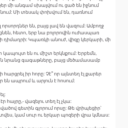
եր մի անգամ սխալվում ու ցած են իջնում
ռնում: Մի տեսակ փոխվում են, դառնում
 որսորդներ են, բայց լավ են վազում: Ամբողջ
նեցնեն, հետո, երբ նա բոլորովին ուժասպառ
չի դիմադրի: Կպառկի անուժ, վիզը կերկարի, մի
 կապույտ են ու միշտ երկնքում: Երբեմն,
են նրանց գագաթները, բայց մեծամասամբ
ի հարցրել իր հորը: Չէ՞ որ այնտեղ էլ քարեր
ր են ապրում և արյուն է հոսում:
ել:
ր հայրը,- վազելու տեղ էլ չկա:
վածով գետին գլորում որսը: Թե վրիպեցիր՝
տվես, կամ սուր ու երկար պոզերի վրա կմնաս: