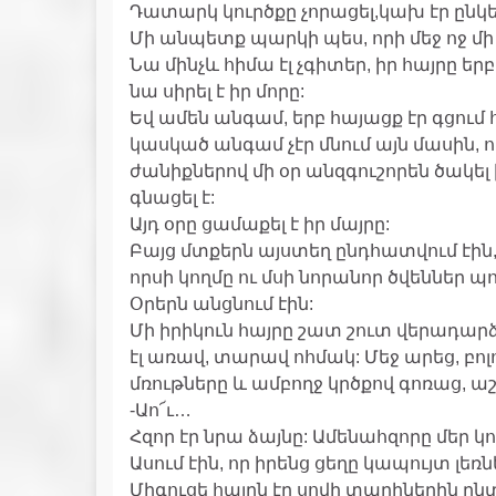
Դատարկ կուրծքը չորացել,կախ էր ընկ
Մի անպետք պարկի պես, որի մեջ ոջ մի 
Նա մինչև հիմա էլ չգիտեր, իր հայրը երբևի
նա սիրել է իր մորը:
Եվ ամեն անգամ, երբ հայացք էր գցում հ
կասկած անգամ չէր մնում այն մասին, որ 
ժանիքներով մի օր անզգուշորեն ծակել ի
գնացել է:
Այդ օրը ցամաքել է իր մայրը:
Բայց մտքերն այստեղ ընդհատվում էին,
որսի կողմը ու մսի նորանոր ծվեններ պ
Օրերն անցնում էին:
Մի իրիկուն հայրը շատ շուտ վերադարձ
էլ առավ, տարավ ոհմակ: Մեջ արեց, բոլ
մռութները և ամբողջ կրծքով գոռաց, ա
-Աո՜ւ…
Հզոր էր նրա ձայնը: Ամենահզորը մեր կո
Ասում էին, որ իրենց ցեղը կապույտ լեռն
Միգուցե հայրն էր սովի տարիներին ընտ