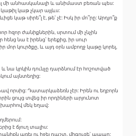
ել մի անհասկանալի և անիմաստ բեռան պես:
կաթիլ կաթ չկար այլևս:
ցե կաթ սիրե՞լ է, թե՝ չէ: Իսկ իր մո՞րը: Արդյո՞ք
որ հզոր ժանիքներին, սրտում մի չնչին
հենց նա է իրենց՝ երեքից, իր սուր
ր մոր կուրծքը, և այդ օրն ամբողջ կաթը կորել,
 և նա կրկին դունչը դարձնում էր հոշոտված
ոկում այնտեղից:
ավ որսից: Դատարկաձեռն չէր: Իրեն ու եղբորն
որին ցույց տվեց իր որդիների արյունոտ
շխարհով մեկ եղավ:
ղմերում:
երից է ճյուղ տալիս:
անիքն առել ու իջել դաշտ, միգուցե՝ պապը: