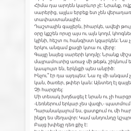
Հիմա դա արդեն կարևոր չէ: Նրանք, ովք
սարերից, այլևս երբեք ետ չեն վերադա
տափաստանային:
Դաշտային գայլերն, իհարկե, ավելի թույլ
օրը կքշեն որսը այս ու այն կողմ, կհոգ
կլինի, հեշտ ու հանգիստ կզարկեն: Նա 
երկու անգամ քացի կտա ու վերջ:
Գայլը նայեց սարերի կողմը: Նրանք միշտ
մայրամուտից առաջ մի թեթև շիկնում 
կապույտ են, երկնքի պես անբիծ:
Ինչու՞ էր դա այդպես: Նա ոչ մի անգամ չ
կան, ծառեր, թփեր կան: Այնտեղ էլ գայլե
Չի հարցրել:
Մի տեսակ խղճացել է նրան ու չի հարցր
-Լեռներում երկար չես վազի,- պատմում է
Դարանակալում ես, ցատքում ու մի հար
ինքդ ես մեղավոր: Կամ անդունդը կշպր
Բայց խփելը դեռ քիչ է: