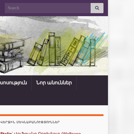
Search for:
ոսություն
Նոր անուններ
ՎԵՐՋԻՆ ՄԵԿՆԱԲԱՆՈՒԹՅՈՒՆՆԵՐ
Stalin
՝
Վոլֆգանգ Բորխերտ (Wolfgang