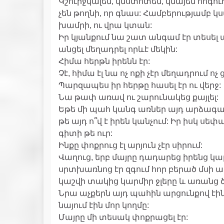
Կշուրջկալեն, կնստոտեն, կնայեն հոգուդ 
չեն թողնի, որ գնաս: Համբերությամբ կ
խամրի, ու վրա կտան:
Իր կյանքում նա շատ անգամ էր տեսել ա
անցել մեղադրել որևէ մեկին:
Հիմա հերթն իրենն էր:
Չէ, հիմա էլ նա ոչ ոքի չէր մեղադրում ոչ
Պարզապես իր հերթը հասել էր ու վերջ:
Նա թափ առավ ու շարունակեց քայլել:
Եթե մի պահ կանգ առներ այդ արձագան
թե այդ ո՞վ է իրեն կանչում: Իր իսկ ս
գիտի թե ուր:
Ինքը փոքրուց էլ արյուն չէր սիրում:
Վաղուց, երբ մայրը դադարեց իրենց կ
սրտխառնոց էր զգում հոր բերած մսի ա
կաշվի տակից կարմիր ջլերը և առանց ծ
Նրա աչքերն այդ պահին արցունքով էի
նայում էին մոր կողմը:
Մայրը մի տեսակ փոքրացել էր: