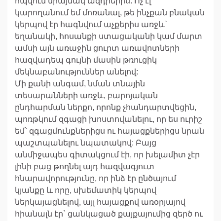
հպվում միայնակ ազդրերիս: Ոչ էլ
կարողանում եմ մոռանալ, թե ինչքան բնական
կերպով էր հագնվում աչքերիս առջև`
եղանակի, հոսանքի ստացականի կամ մարտ
ամսի այն առաջին ցուրտ առավոտների
հազվադեպ գույնի մասին թռուցիկ
մեկնաբանություններ անելով:
Մի քանի անգամ, նման տնային
տեսարանների առջև, բարոյական
ընդհարման ներքո, որոնք չհանդարտվեցին,
պոռթկում զգացի խոստովանելու, որ ես ուրիշ
եմ` զգացմունքներիցս ու հայացքներիցս նրան
պաշտպանելու նպատակով: Բայց
անմիջապես գիտակցում էի, որ խելամիտ չէր
լինի բաց թողնել այդ հազվագյուտ
հնարավորությունը, որ ինձ էր ընծայում
կյանքը և որը, սխեմատիկ կերպով
ներկայացնելով, այլ հայացքով առօրյայով
հիանալն էր` ցանկացած քայքայումից զերծ ու