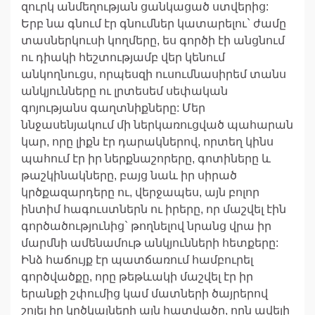
զուրկ անմեղության ցանկացած ստվերից:
Երբ նա գնում էր գնումներ կատարելու` ժամը
տասներկուսի կողմերը, ես գործի էի անցնում
ու դիակի հեշտությամբ վեր կենում
անկողնուցս, որպեսզի ուսումնասիրեմ տանս
անկյունները ու լրտեսեմ սեփական
գոյությանս գաղտնիքները: Մեր
ննջասենյակում մի ներկառուցված պահարան
կար, որը լիքն էր դարակներով, որտեղ կինս
պահում էր իր ներքնաշորերը, գոտիները և
թաշկինակները, բայց նաև իր սիրած
կրծքազարդերը ու, վերջապես, այն բոլոր
ինտիմ հագուստներն ու իրերը, որ մաշվել էին
գործածությունից` թողնելով նրանց վրա իր
մարմնի ամենամութ անկյունների հետքերը:
Ինձ հաճույք էր պատճառում համբուրել
գործվածքը, որը թեթևակի մաշվել էր իր
երանքի շփումից կամ մատների ծայրերով
շոյել իր կրծկալների այն հատվածը, որն ավելի