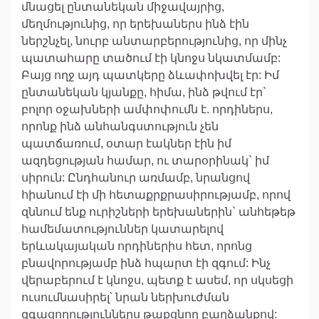
մնացել ընտանեկան միջավայրից,
մեղմությունից, որ երեխաներս ինձ էին
ներշնչել, նուրբ անտարբերությունից, որ մինչ
պատահարը տածում էի կնոջս նկատմամբ:
Բայց ողջ այդ պատկերը ձևափոխվել էր: Իմ
ընտանեկան կյանքը, հիմա, ինձ թվում էր`
բոլոր օջախների ամփոփումն է. որդիներս,
որոնք ինձ անհանգստություն չեն
պատճառում, օտար էակներ էին իմ
ազդեցության համար, ու տարօրինակ` իմ
սիրուն: Ընդհանուր առմամբ, նրանցով
հիանում էի մի հետաքրքրասիրությամբ, որով
զննում ենք ուրիշների երեխաներին` անհեթեթ
համեմատություններ կատարելով
երևակայական որդիներիս հետ, որոնց
բնավորությամբ ինձ հպարտ էի զգում: Ինչ
վերաբերում է կնոջս, պետք է ասեմ, որ սկսեցի
ուսումնասիրել՝ նրան ներխուժման
զգացողություններս թաքցնող բաղձանքով: