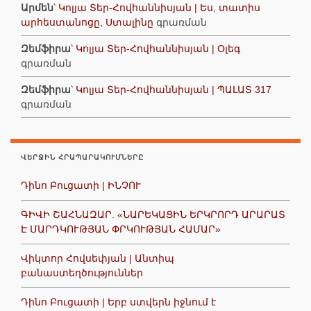
Արմեն
՝
Կոլյա Տեր-Հովհաննիսյան | Ես, տատիս
արհեստանոցը, Ստալինը
գրառման
Զեմֆիրա
՝
Կոլյա Տեր-Հովհաննիսյան | Օլեգ
գրառման
Զեմֆիրա
՝
Կոլյա Տեր-Հովհաննիսյան | ՊԱԼԱՏ 317
գրառման
ՎԵՐՋԻՆ ՀՐԱՊԱՐԱԿՈՒՄՆԵՐԸ
Դինո Բուցատի | ԻՆՉՈՒ
ԳԻՎԻ ՇԱՀՆԱԶԱՐ. «ՆԱՐԵԿԱՑԻՆ ԵՐԿՐՈՐԴ ԱՐԱՐԱՏ
Է ՄԱՐԴԿՈՒԹՅԱՆ ՓՐԿՈՒԹՅԱՆ ՀԱՄԱՐ»
Վիկտոր Հովսեփյան | Անտիպ
բանաստեղծություններ
Դինո Բուցատի | Երբ ստվերն իջնում է