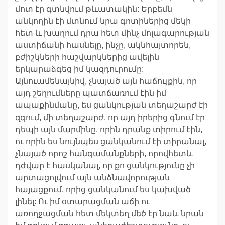
մոտ էր գտնվում թևատակին: Երբեմն
անկողին էի մտնում նրա գոտիներից մեկի
հետ և խաղում դրա հետ մինչ մոլագարության
աստիճանի հասնելը, ինչը, ակնհայտորեն,
բժիշկների հաշվարկներից ավելին
երկարաձգեց իմ կազդուրումը:
Այնուամենայնիվ, չնայած այն հաճույքին, որ
այդ շեղումները պատճառում էին իմ
ապաքինմանը, ես ցանկության տեղաշարժ էի
զգում, մի տեղաշարժ, որ այդ իրերից գնում էր
դեպի այն մարմինը, որին դրանք տիրում էին,
ու որին ես նույնպես ցանկանում էի տիրանալ,
չնայած որոշ հանգամանքների, որովհետև
դժվար է հասկանալ, որ քո ցանկությունը չի
արտացոլվում այն անձնավորության
հայացքում, որից ցանկանում ես կախված
լինել: Ու իմ օտարացման աճի ու
առողջացման հետ մեկտեղ մեծ էր նաև նրան