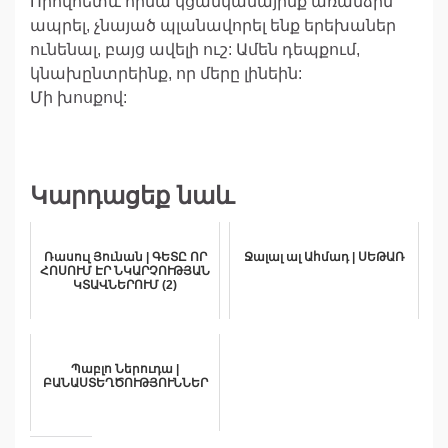
Որովհետև հիմա կցանկանայինք առանձին
ապրել, չնայած պլանավորել ենք երեխաներ
ունենալ, բայց ավելի ուշ: Ամեն դեպքում,
կնախընտրեինք, որ մերը լինեին:
Մի խոսքով:
Կարդացեք նաև
Ռասուլ Յունան | ԳԵՏԸ ՈՐ
Ջալալ ալ Ահմադ | ՍԵԹԱՌ
ՀՈՍՈՒՄ ԷՐ ՆԿԱՐՉՈՒԹՅԱՆ
ԿՏԱՎՆԵՐՈՒՄ (2)
Պաբլո Ներուդա |
ԲԱՆԱՍՏԵՂԾՈՒԹՅՈՒՆՆԵՐ