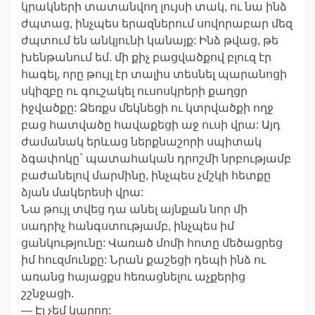
կրակների տատանվող լույսի տակ, ու նա ինձ
ժպտաց, ինչպես երազներում սովորաբար մեզ
ժպտում են անկյունի կանայք: Ինձ թվաց, թե
խենթանում եմ. մի քիչ բացվածքով բլուզ էր
հագել, որը թույլ էր տալիս տեսնել պարանոցի
սկիզբը ու գուշակել ուսոսկրերի քաղցր
իջվածքը: Ձեռքս մեկնեցի ու կտրվածքի ողջ
բաց հատվածը հավաքեցի աջ ուսի վրա: Այդ
ժամանակ երևաց ներքնաշորի սպիտակ
ձգափոկը` պատահական դրոշմի նրբությամբ
բաժանելով մարմինը, ինչպես չմշկի հետքը
ձյան մակերեսի վրա:
Նա թույլ տվեց դա անել այնքան նոր մի
սադրիչ հանգստությամբ, ինչպես իմ
ցանկությունը: Վառած մոմի հոտը մեծացրեց
իմ հուզմունքը: Նրան քաշեցի դեպի ինձ ու
առանց հայացքս հեռացնելու աչքերից
շշնջացի.
— Էլ չեմ կարող: