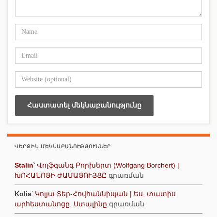
ՎԵՐՋԻՆ ՄԵԿՆԱԲԱՆՈՒԹՅՈՒՆՆԵՐ
Stalin
՝
Վոլֆգանգ Բորխերտ (Wolfgang Borchert) |
ԽՈՀԱՆՈՑԻ ԺԱՄԱՑՈՒՅՑԸ
գրառման
Kolia
՝
Կոլյա Տեր-Հովհաննիսյան | Ես, տատիս
արհեստանոցը, Ստալինը
գրառման