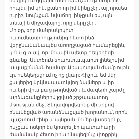
իմ գրկում զգալու անհրաժեշտությունը, ոչ
որպես իմ կին, քանի որ իմ կինը չէր, այլ որպես
ուրիշ, նույնքան նվաճող, ինչքան ես, այն
տնային միջավայրը, որը մերը չէր:
Մի օր, երբ մանրակրկիտ
ուսումնասիրությունից հետո ինձ
վերջնականապես առողջացած համարեցին,
կինս գտավ, որ միասին պետք է եկեղեցի
գնանք` Աստծուն երախտապարտ լինելու իմ
ապաքինման համար: Առավոտյան ժամը ութն
էր, ու եկեղեցում ոչ ոք չկար: Հիշում եմ մեր
քայլերից կրկնապատկվող ձայները և իր
ուսերի վրա բաց թողնված սև մազերի շարժը
արձագանքներով լցված շրջապատող
մթության մեջ: Տեղավորվեցինք մի սրբով
բնակեցված առանձնացված խորանում, որին
պաշտում էինք և այնքան մոմեր վառեցինք,
ինչքան ոսկոր ես կոտրել էի պատահարի
ժամանակ: Հետո իրար նայեցինք փոքրիկ