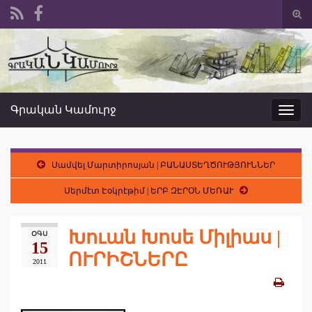
Togg
sear
Search for:
form
Գրական Կամուրջ
Toggl
navig
Սամվել Մարտիրոսյան | ԲԱՆԱՍՏԵՂԾՈՒԹՅՈՒՆՆԵՐ
Սերմէտ Էօկրէթիմ | ԵՐԲ ԶԷՐՕՆ ՄԵՌԱՒ
Խուան Խոսե Միլիաս |
ՕԳՍ
15
ՈՒՐԻՇՆԵՐԸ
2011