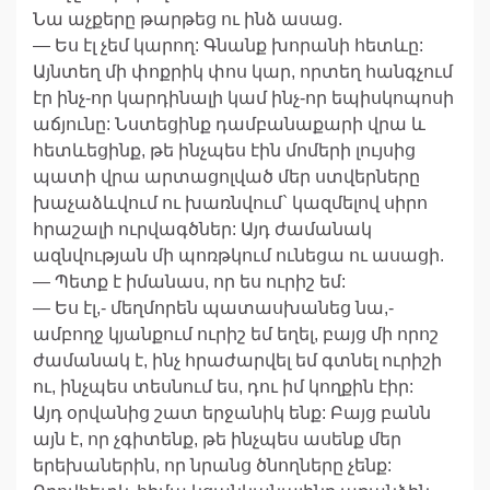
Նա աչքերը թարթեց ու ինձ ասաց.
— Ես էլ չեմ կարող: Գնանք խորանի հետևը:
Այնտեղ մի փոքրիկ փոս կար, որտեղ հանգչում
էր ինչ-որ կարդինալի կամ ինչ-որ եպիսկոպոսի
աճյունը: Նստեցինք դամբանաքարի վրա և
հետևեցինք, թե ինչպես էին մոմերի լույսից
պատի վրա արտացոլված մեր ստվերները
խաչաձևվում ու խառնվում` կազմելով սիրո
հրաշալի ուրվագծներ: Այդ ժամանակ
ազնվության մի պոռթկում ունեցա ու ասացի.
— Պետք է իմանաս, որ ես ուրիշ եմ:
— Ես էլ,- մեղմորեն պատասխանեց նա,-
ամբողջ կյանքում ուրիշ եմ եղել, բայց մի որոշ
ժամանակ է, ինչ հրաժարվել եմ գտնել ուրիշի
ու, ինչպես տեսնում ես, դու իմ կողքին էիր:
Այդ օրվանից շատ երջանիկ ենք: Բայց բանն
այն է, որ չգիտենք, թե ինչպես ասենք մեր
երեխաներին, որ նրանց ծնողները չենք: