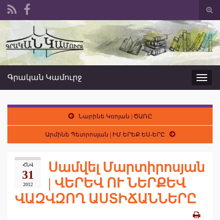
Togg
sear
Search for:
form
Գրական Կամուրջ
Toggl
navig
Նարինե Կռոյան | ԾԱՌԸ
Արմինե Պետրոսյան | ԻՄ ԵՐԵՔ ԵՍ-ԵՐԸ
Սամվել Մարտիրոսյան
ՀՆՎ
31
| ՎԵՐԵՎ ՈՒ ՆԵՐՔԵՎ
2012
ՎԱԶՎԶՈՂ ԱՍՏԻՃԱՆՆԵՐԸ