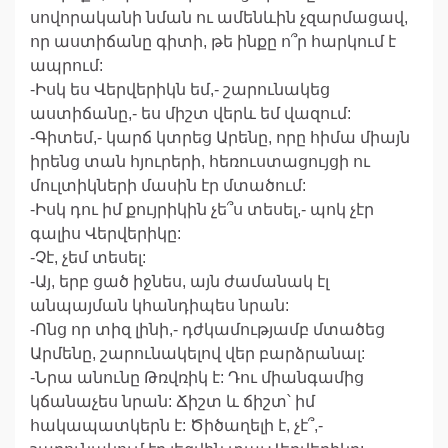
սովորականի նման ու ամենևին չզարմացավ,
որ աստիճանը գիտի, թե ինքը ո՞ր հարկում է
ապրում:
-Իսկ ես Վերվերիկն եմ,- շարունակեց
աստիճանը,- ես միշտ վերև եմ վազում:
-Գիտեմ,- կարճ կտրեց Արենը, որը հիմա միայն
իրենց տան հյուրերի, հեռուստացույցի ու
մուլտիկների մասին էր մտածում:
-Իսկ դու իմ քույրիկին չե՞ս տեսել,- պոկ չէր
գալիս Վերվերիկը:
-Չէ, չեմ տեսել:
-Այ, երբ ցած իջնես, այն ժամանակ էլ
անպայման կհանդիպես նրան:
-Ոնց որ տիզ լինի,- դժկամությամբ մտածեց
Արմենը, շարունակելով վեր բարձրանալ:
-Նրա անունը Թռվռիկ է: Դու միանգամից
կճանաչես նրան: Ճիշտ և ճիշտ՝ իմ
հակապատկերն է: Ծիծաղելի է, չէ՞,-