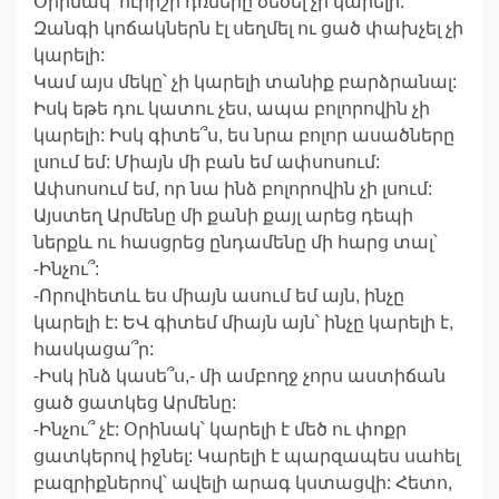
Օրինակ՝ ուրիշի դռները ծեծել չի կարելի:
Զանգի կոճակներն էլ սեղմել ու ցած փախչել չի
կարելի:
Կամ այս մեկը՝ չի կարելի տանիք բարձրանալ:
Իսկ եթե դու կատու չես, ապա բոլորովին չի
կարելի: Իսկ գիտե՞ս, ես նրա բոլոր ասածները
լսում եմ: Միայն մի բան եմ ափսոսում:
Ափսոսում եմ, որ նա ինձ բոլորովին չի լսում:
Այստեղ Արմենը մի քանի քայլ արեց դեպի
ներքև ու հասցրեց ընդամենը մի հարց տալ՝
-Ինչու՞:
-Որովհետև ես միայն ասում եմ այն, ինչը
կարելի է: ԵՎ գիտեմ միայն այն՝ ինչը կարելի է,
հասկացա՞ր:
-Իսկ ինձ կասե՞ս,- մի ամբողջ չորս աստիճան
ցած ցատկեց Արմենը:
-Ինչու՞ չէ: Օրինակ՝ կարելի է մեծ ու փոքր
ցատկերով իջնել: Կարելի է պարզապես սահել
բազրիքներով՝ ավելի արագ կստացվի: Հետո,