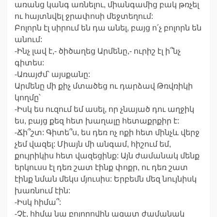
առանց կանգ առնելու, միանգամից բակ թռչել
ու հայտնվել ջրափոսի մեջտեղում:
Բոլորն էլ սիրում են դա անել, բայց ո՛չ բոլորն են
անում:
-Ինչ լավ է,- ծիծաղեց Արմենը,- ուրիշ էլ ի՞նչ
գիտես:
-Առայժմ՝ այսքանը:
Արմենը մի քիչ մտածեց ու դարձավ Թռվռիկի
կողմը՝
-Իսկ ես ուզում եմ ասել, որ չնայած դու աղջիկ
ես, բայց քեզ հետ խաղալը հետաքրքիր է:
-Ճի՞շտ: Գիտե՞ս, ես դեռ ոչ ոքի հետ մինչև վերջ
չեմ վազել: Միայն մի անգամ, հիշում եմ,
քույրիկիս հետ վազեցինք: Այն ժամանակ մենք
երկուսս էլ դեռ շատ էինք փոքր, ու դեռ շատ
էինք նման մեկս մյուսիս: Երբեմն մեզ նույնիսկ
խառնում էին:
-Իսկ հիմա՞:
-Չէ, հիմա նա բոլորովին ազատ ժամանակ