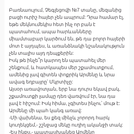
Բառնաուլում, Չեգլեցովի №7 տանը, մեզանից
բացի ուրիշ հայեր չեն ապրում: Դրա համար էլ,
եթե մեկնումեկիս հետ ինչ որ բան է
պատահում, ապա հարևանները
միամտաբար կարծում են, թե դա բոլոր հայերի
մոտ է այդպես, և առանձնակի նշանակություն
չեն տալիս այդ դեպքերին:
Իսկ թե ինչե՞ր կարող են պատահել մեր
շենքում, և հատկապես մեր շքամուտքում,
ամենից լավ գիտեն փոքրիկ Արմենը և նրա
ավագ եղբայրը՝ Մկրտիչը:
Այսօր առավոտյան, երբ նա դուրս եկավ բակ,
շքամուտքի լամպը դեռ վառվում էր, նա դա
լավ է հիշում: Իսկ հիմա, չգիտես ինչու՝ մութ է:
Արմենը մի պահ կանգ առավ:
-Մի վախենա, ես քեզ մինչև չորորդ հարկ
կուղեկցեմ,- շշնջաց մեկը ուղիղ ականջի տակ:
-Ես ինքս,- պատասխանեց Արմենը