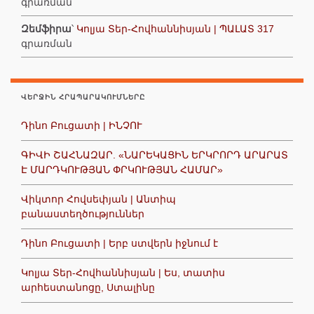
գրառման
Զեմֆիրա
՝
Կոլյա Տեր-Հովհաննիսյան | ՊԱԼԱՏ 317
գրառման
ՎԵՐՋԻՆ ՀՐԱՊԱՐԱԿՈՒՄՆԵՐԸ
Դինո Բուցատի | ԻՆՉՈՒ
ԳԻՎԻ ՇԱՀՆԱԶԱՐ. «ՆԱՐԵԿԱՑԻՆ ԵՐԿՐՈՐԴ ԱՐԱՐԱՏ
Է ՄԱՐԴԿՈՒԹՅԱՆ ՓՐԿՈՒԹՅԱՆ ՀԱՄԱՐ»
Վիկտոր Հովսեփյան | Անտիպ
բանաստեղծություններ
Դինո Բուցատի | Երբ ստվերն իջնում է
Կոլյա Տեր-Հովհաննիսյան | Ես, տատիս
արհեստանոցը, Ստալինը