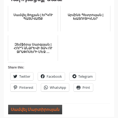
Սամվել Յոլչյան | ԵՐԿՈՒ
Արմինե Պետրոսյան |
ՊԱՏՄՎԱԾՔ
ԽԱՏՈՒՏԻԿՆԵՐ
Զեմֆիրա Սարգսյան |
ՀՈՐԴ ԱՆՁՐԵՎԻ ՏԱԿ ՈՒ
ՋՐԱՓՈՍԵՐԻ ՄԵՋ …
Share this:
Twitter
Facebook
Telegram
Pinterest
WhatsApp
Print
Սամվել Մարտիրոսյան