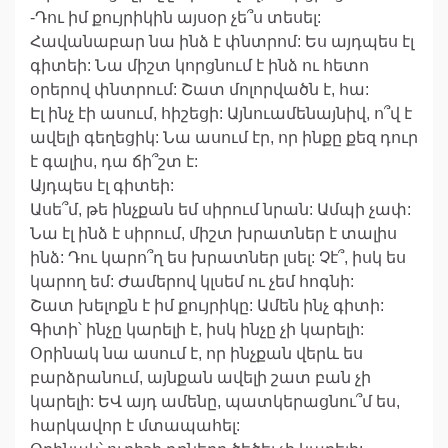
-Դու իմ քույրիկին այսօր չե՞ս տեսել:
Հավանաբար նա ինձ է փնտրոմ: Ես այդպես էլ
գիտեի: Նա միշտ կորցնում է ինձ ու հետո
օրերով փնտրում: Շատ մոլորվածն է, հա:
Էլ ինչ էի ասում, հիշեցի: Այնուամենայնիվ, ո՞վ է
ավելի գեղեցիկ: Նա ասում էր, որ ինքը քեզ դուր
է գալիս, դա ճի՞շտ է:
Այդպես էլ գիտեի:
Ասե՞մ, թե ինչքան եմ սիրում նրան: Ամպի չափ:
Նա էլ ինձ է սիրում, միշտ խրատներ է տալիս
ինձ: Դու կարո՞ղ ես խրատներ լսել: Չէ՞, իսկ ես
կարող եմ: Ժամերով կլսեմ ու չեմ հոգնի:
Շատ խելոքն է իմ քույրիկը: Ամեն ինչ գիտի:
Գիտի՝ ինչը կարելի է, իսկ ինչը չի կարելի:
Օրինակ նա ասում է, որ ինչքան վերև ես
բարձրանում, այնքան ավելի շատ բան չի
կարելի: ԵՎ այդ ամենը, պատկերացնու՞մ ես,
հարկավոր է մտապահել: