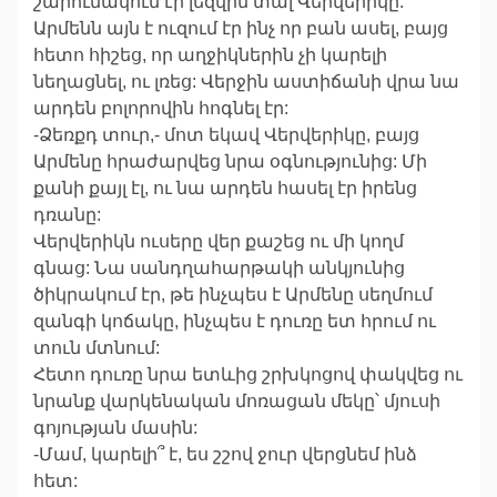
շարունակում էր լեզվին տալ Վերվերիկը:
Արմենն այն է ուզում էր ինչ որ բան ասել, բայց
հետո հիշեց, որ աղջիկներին չի կարելի
նեղացնել, ու լռեց: Վերջին աստիճանի վրա նա
արդեն բոլորովին հոգնել էր:
-Ձեռքդ տուր,- մոտ եկավ Վերվերիկը, բայց
Արմենը հրաժարվեց նրա օգնությունից: Մի
քանի քայլ էլ, ու նա արդեն հասել էր իրենց
դռանը:
Վերվերիկն ուսերը վեր քաշեց ու մի կողմ
գնաց: Նա սանդղահարթակի անկյունից
ծիկրակում էր, թե ինչպես է Արմենը սեղմում
զանգի կոճակը, ինչպես է դուռը ետ հրում ու
տուն մտնում:
Հետո դուռը նրա ետևից շրխկոցով փակվեց ու
նրանք վարկենական մոռացան մեկը՝ մյուսի
գոյության մասին:
-Մամ, կարելի՞ է, ես շշով ջուր վերցնեմ ինձ
հետ: