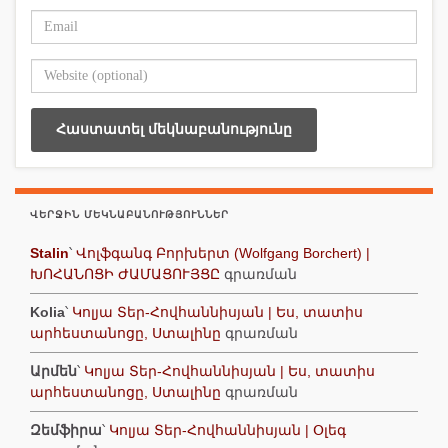
ՎԵՐՋԻՆ ՄԵԿՆԱԲԱՆՈՒԹՅՈՒՆՆԵՐ
Stalin
՝
Վոլֆգանգ Բորխերտ (Wolfgang Borchert) |
ԽՈՀԱՆՈՑԻ ԺԱՄԱՑՈՒՅՑԸ
գրառման
Kolia
՝
Կոլյա Տեր-Հովհաննիսյան | Ես, տատիս
արհեստանոցը, Ստալինը
գրառման
Արմեն
՝
Կոլյա Տեր-Հովհաննիսյան | Ես, տատիս
արհեստանոցը, Ստալինը
գրառման
Զեմֆիրա
՝
Կոլյա Տեր-Հովհաննիսյան | Օլեգ