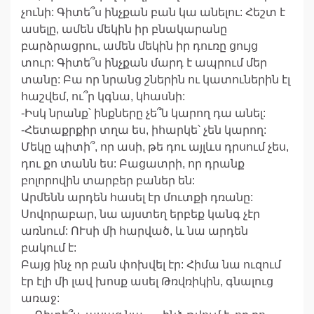
չունի: Գիտե՞ս ինչքան բան կա անելու: Հեշտ է
ասելը, ամեն մեկին իր բնակարանը
բարձրացրու, ամեն մեկին իր դուռը ցույց
տուր: Գիտե՞ս ինչքան մարդ է ապրում մեր
տանը: Բա որ նրանց շներին ու կատուներին էլ
հաշվեմ, ու՞ր կգնա, կհասնի:
-Իսկ նրանք՝ ինքները չե՞ն կարող դա անել:
-Հետաքրքիր տղա ես, իհարկե՝ չեն կարող:
Մեկը պիտի՞, որ ասի, թե դու այլևս դրսում չես,
դու քո տանն ես: Բացատրի, որ դրանք
բոլորովին տարբեր բաներ են:
Արմենն արդեն հասել էր մուտքի դռանը:
Սովորաբար, նա այստեղ երբեք կանգ չէր
առնում: ՈՒսի մի հարված, և նա արդեն
բակում է:
Բայց ինչ որ բան փոխվել էր: Հիմա նա ուզում
էր էլի մի լավ խոսք ասել Թռվռիկին, գնալուց
առաջ: