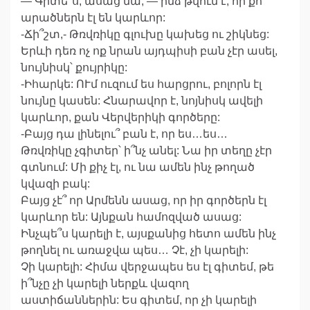
— Գիտե՞ս, ասաց նա, — ինձ թվում է, որ քո
արածներն էլ են կարևոր:
-Ճի՞շտ,- Թռվռիկը գլուխը կախեց ու շիկնեց:
Երևի դեռ ոչ ոք նրան այդպիսի բան չէր ասել,
նույնիսկ՝ քույրիկը:
-Իհարկե: ՈՒմ ուզում ես հարցրու, բոլորն էլ
նույնը կասեն: Հնարավոր է, նոյնիսկ ավելի
կարևոր, քան Վերվերիկի գործերը:
-Բայց դա լինելու՞ բան է, որ ես…ես…
Թռվռիկը չգիտեր՝ ի՞նչ անել: Նա իր տեղը չէր
գտնում: Մի քիչ էլ, ու նա ամեն ինչ թողած
կվազի բակ:
Բայց չէ՞ որ Արմենն ասաց, որ իր գործերն էլ
կարևոր են: Այնքան համոզված ասաց:
Ինչպե՞ս կարելի է, այսքանից հետո ամեն ինչ
թողնել ու առաջվա պես… Չէ, չի կարելի:
Չի կարելի: Հիմա վերջապես ես էլ գիտեմ, թե
ի՞նչը չի կարելի ներքև վազող
աստիճաններին: Ես գիտեմ, որ չի կարելի