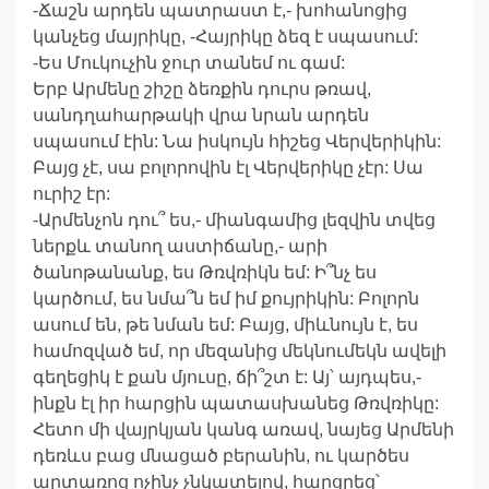
-Ճաշն արդեն պատրաստ է,- խոհանոցից
կանչեց մայրիկը, -Հայրիկը ձեզ է սպասում:
-Ես Մուկուչին ջուր տանեմ ու գամ:
Երբ Արմենը շիշը ձեռքին դուրս թռավ,
սանդղահարթակի վրա նրան արդեն
սպասում էին: Նա իսկույն հիշեց Վերվերիկին:
Բայց չէ, սա բոլորովին էլ Վերվերիկը չէր: Սա
ուրիշ էր:
-Արմենչոն դու՞ ես,- միանգամից լեզվին տվեց
ներքև տանող աստիճանը,- արի
ծանոթանանք, ես Թռվռիկն եմ: Ի՞նչ ես
կարծում, ես նմա՞ն եմ իմ քույրիկին: Բոլորն
ասում են, թե նման եմ: Բայց, միևնույն է, ես
համոզված եմ, որ մեզանից մեկնումեկն ավելի
գեղեցիկ է քան մյուսը, ճի՞շտ է: Այ՝ այդպես,-
ինքն էլ իր հարցին պատասխանեց Թռվռիկը:
Հետո մի վայրկյան կանգ առավ, նայեց Արմենի
դեռևս բաց մնացած բերանին, ու կարծես
արտառոց ոչինչ չնկատելով, հարցրեց՝