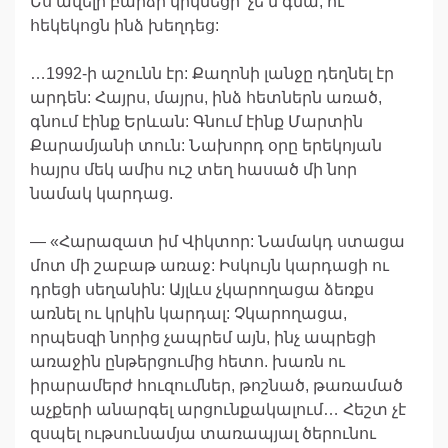
Ես ավելի բարձր կրկնեցի՝ չե՛մ գնա, ու
հեկեկոցն ինձ խեղդեց:
…1992-ի աշունն էր: Քաղոնի լանջը դեղնել էր
արդեն: Հայրս, մայրս, ինձ հետներն առած,
գնում էինք Երևան: Գնում էինք Մարտին
Քարամյանի տուն: Նախորդ օրը երեկոյան
հայրս մեկ ամիս ուշ տեղ հասած մի նոր
նամակ կարդաց.
— «Հարազատ իմ Վիկտոր: Նամակդ ստացա
մոտ մի շաբաթ առաջ: Իսկույն կարդացի ու
դրեցի սեղանին: Այլևս չկարողացա ձեռքս
առնել ու կրկին կարդալ: Չկարողացա,
որպեսզի նորից չապրեմ այն, ինչ ապրեցի
առաջին ընթերցումից հետո. խառն ու
իրարամերժ հուզումներ, թոշնած, թառամած
աչքերի անարգել արցունքակալում… Հեշտ չէ
զսպել ութսունամյա տառապյալ ծերունու