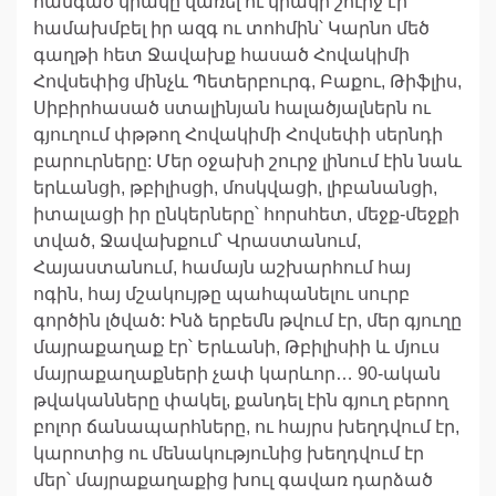
հանգած կրակը վառել ու կրակի շուրջ էր
համախմբել իր ազգ ու տոհմին՝ Կարնո մեծ
գաղթի հետ Ջավախք հասած Հովակիմի
Հովսեփից մինչև Պետերբուրգ, Բաքու, Թիֆլիս,
Սիբիրհասած ստալինյան հալածյալներն ու
գյուղում փթթող Հովակիմի Հովսեփի սերնդի
բարուրները: Մեր օջախի շուրջ լինում էին նաև
երևանցի, թբիլիսցի, մոսկվացի, լիբանանցի,
իտալացի իր ընկերները՝ հորսհետ, մեջք-մեջքի
տված, Ջավախքում՝ Վրաստանում,
Հայաստանում, համայն աշխարհում հայ
ոգին, հայ մշակույթը պահպանելու սուրբ
գործին լծված: Ինձ երբեմն թվում էր, մեր գյուղը
մայրաքաղաք էր՝ Երևանի, Թբիլիսիի և մյուս
մայրաքաղաքների չափ կարևոր… 90-ական
թվականները փակել, քանդել էին գյուղ բերող
բոլոր ճանապարհները, ու հայրս խեղդվում էր,
կարոտից ու մենակությունից խեղդվում էր
մեր՝ մայրաքաղաքից խուլ գավառ դարձած