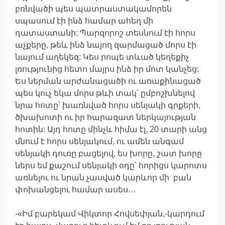
բռնվածի պես պատրաստակամորեն
սպասում էի ինձ համար ահեղ մի
դատաստանի: Պարզորոշ տեսնում էի հորս
աչքերը, թեև ինձ նայող զարմացած մորս էի
նայում աղեկեզ: Կես րոպե տևած կեղեքիչ
լռությունից հետո մայրս ինձ իր մոտ կանչեց:
Ես ներման արժանացածի ու առաքինացած
պես կուչ եկա մորս թևի տակ՝ ըմբոշխնելով
նրա հոտը՝ խառնված հորս սենյակի գրքերի,
ծխախոտի ու իր հարազատ ներկայության
հոտին: Այդ հոտը մինչև հիմա էլ, 20 տարի անց
մնում է հորս սենյակում, ու ամեն անգամ
սենյակի դուռը բացելով, ես խորը, շատ խորը
ներս եմ քաշում սենյակի օդը՝ հորիցս կարոտս
առնելու ու նրան չասված կարևոր մի բան
փոխանցելու համար ասես…
-«Իմ բարեկամ Վիկտոր Հովսեփյան,-կարդում