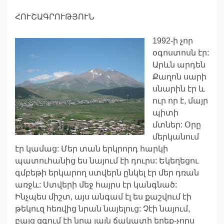
ՀՈՒՇԱԳՐՈՒԹՅՈՒՆ
1992-ի չոր
օգոստոսն էր:
Արևն արդեն
Քաղոն սարի
սնարին էր և
ուր որ է, մայր
պիտի
մտներ: Օրը
մերկանում
էր կամաց: Մեր տան երկրորդ հարկի
պատուհանից ես նայում էի դուրս: Եկեղեցու
գմբեթի երկարող ստվերն ընկել էր մեր դռան
առջև: Ստվերի մեջ հայրս էր կանգնած:
Ինչպես միշտ, այս անգամ էլ ես քաշվում էի
թեկուզ հեռվից նրան նայելուց: Չէի նայում,
բայց զգում էի նրա լայն ճակատի երեք-չորս