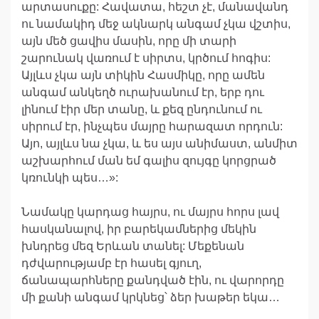
արտասուքը: Հավատա, հեշտ չէ, մանավանդ
ու նամակիդ մեջ ակնարկ անգամ չկա վշտիս,
այն մեծ ցավիս մասին, որը մի տարի
շարունակ վառում է սիրտս, կրծում հոգիս:
Այլևս չկա այն տիկին Հասմիկը, որը ամեն
անգամ անկեղծ ուրախանում էր, երբ դու
լինում էիր մեր տանը, և քեզ ընդունում ու
սիրում էր, ինչպես մայրը հարազատ որդուն:
Այո, այլևս նա չկա, և ես այս անիմաստ, անմիտ
աշխարհում ման եմ գալիս զույգը կորցրած
կռունկի պես…»:
Նամակը կարդաց հայրս, ու մայրս հորս լավ
հասկանալով, իր բարեկամներից մեկին
խնդրեց մեզ Երևան տանել: Մեքենան
դժվարությամբ էր հասել գյուղ,
ճանապարհները քանդված էին, ու վարորդը
մի քանի անգամ կրկնեց՝ ձեր խաթեր եկա…