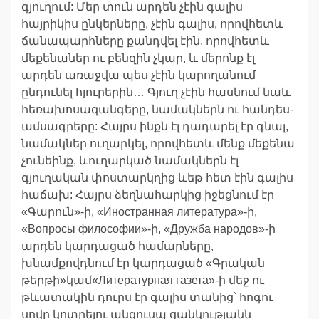
գյուղում: Մեր տուն արդեն չէին գալիս
հայրիկիս ընկերները, չէին գալիս, որովհետև
ճանապարհները քանդվել էին, որովհետև
մեքենաներ ու բենզին չկար, և մերոնք էլ
արդեն առաջվա պես չէին կարողանում
ընդունել հյուրերին… Գյուղ չէին հասնում նաև
հեռախոսազանգերը, նամակներն ու հանդես-
ամսագրերը: Հայրս ինքն էլ դադարել էր գնալ,
նամակներ ուղարկել, որովհետև մենք մեքենա
չունեինք, ևուղարկած նամակներն էլ
գյուղական փոստարկղից ևեթ հետ էին գալիս
հաճախ: Հայրս ձեղնահարկից իջեցնում էր
«Գարուն»-ի, «Иностранная литература»-ի,
«Вопросы философии»-ի, «Дружба народов»-ի
արդեն կարդացած համարները,
խնամքովդնում էր կարդացած «Գրական
թերթի»կամ«Литературная газета»-ի մեջ ու
թևատակին դուրս էր գալիս տանից՝ հոգու
սովը կոտրելու անզուսպ ցանկությանն