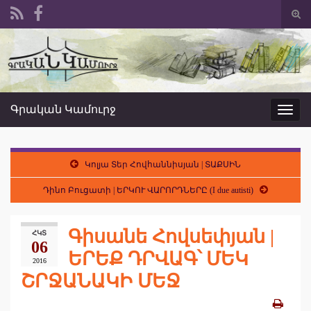
Togg
sear
Search for:
form
Գրական Կամուրջ
Toggl
navig
Կոլյա Տեր Հովհաննիսյան | ՏԱՔՍԻՆ
Դինո Բուցատի | ԵՐԿՈՒ ՎԱՐՈՐԴՆԵՐԸ (I due autisti)
Գիսանե Հովսեփյան |
ՀԿՏ
06
ԵՐԵՔ ԴՐՎԱԳ՝ ՄԵԿ
2016
ՇՐՋԱՆԱԿԻ ՄԵՋ