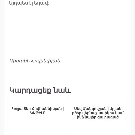
Այդպես էլ եղավ:
Գիսանե Հովսեփյան
Կարդացեք նաև
Կոլյա Տեր Հովհաննիսյան |
Սեվ Մանգուշյան | Արյան
ԿԱԹԻԼԸ
բծեր վերնաշապիկիս կամ
ինձ նայիր զայրացած