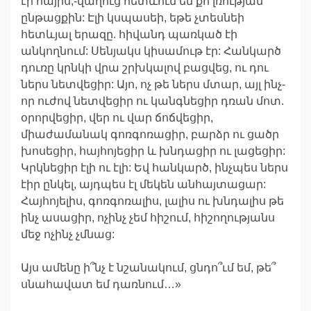
էր հայրս,-վաղուց հետևում եմ քո լռության
ընթացքին: Էլի կսպասեի, եթե չտեսնեի
հետևյալ երազը. հիվանդ պառկած էի
անկողնում: Սենյակս կիսամութ էր: Հանկարծ
դուռը կրնկի վրա շրխկալով բացվեց, ու դու
ներս նետվեցիր: Այո, ոչ թե ներս մտար, այլ ինչ-
որ ուժով նետվեցիր ու կանգնեցիր դռան մոտ.
օրորվեցիր, վեր ու վար ճոճվեցիր,
միաժամանակ գոռգոռացիր, բարձր ու ցածր
խոսեցիր, հայհոյեցիր և խնդացիր ու լացեցիր:
Կրկնեցիր էլի ու էլի: Եվ հանկարծ, ինչպես ներս
էիր ընկել, այդպես էլ մեկեն անհայտացար:
Հայհոյելիս, գոռգոռալիս, լալիս ու խնդալիս թե
ինչ ասացիր, ոչինչ չեմ հիշում, հիշողությանս
մեջ ոչինչ չմնաց:
Այս ամենը ի՞նչ է նշանակում, ցնդո՞ւմ եմ, թե՞
սնահավատ եմ դառնում…»