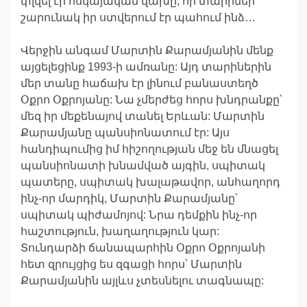
փլվել էր հսկայական վախը, որ տարիներ
շարունակ իր ստվերում էր պահում ինձ…
Վերջին անգամ Մարտին Քարամյանին մենք
այցելեցինք 1993-ի ամռանը: Այդ տարիներին
մեր տանը հաճախ էր լինում բանաստեղծ
Օքրո Օքրոյանը: Նա չմերժեց հորս խնդրանքը՝
մեզ իր մեքենայով տանել Երևան: Մարտին
Քարամյանը պանսիոնատում էր: Այս
հանդիպումից իմ հիշողության մեջ են մնացել
պանսիոնատի խնամված այգին, սպիտակ
պատերը, սպիտակ խալաթավոր, անհաղորդ
ինչ-որ մարդիկ, Մարտին Քարամյանը՝
սպիտակ պիժամոյով: Նրա դեմքին ինչ-որ
հաշտություն, խաղաղություն կար:
Տունդարձի ճանապարհին Օքրո Օքրոյանի
հետ զրույցից ես զգացի հորս՝ Մարտին
Քարամյանին այլևս չտեսնելու տագնապը: