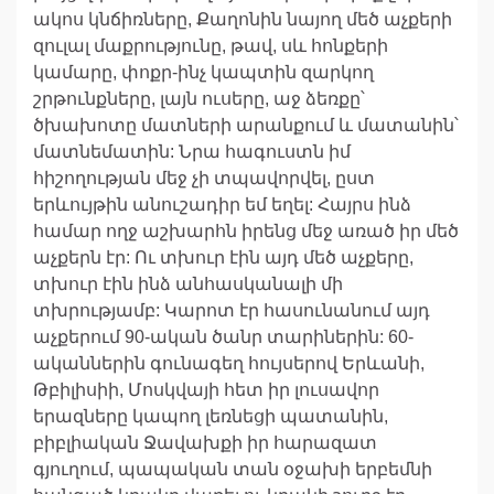
ակոս կնճիռները, Քաղոնին նայող մեծ աչքերի
զուլալ մաքրությունը, թավ, սև հոնքերի
կամարը, փոքր-ինչ կապտին զարկող
շրթունքները, լայն ուսերը, աջ ձեռքը՝
ծխախոտը մատների արանքում և մատանին՝
մատնեմատին: Նրա հագուստն իմ
հիշողության մեջ չի տպավորվել, ըստ
երևույթին անուշադիր եմ եղել: Հայրս ինձ
համար ողջ աշխարհն իրենց մեջ առած իր մեծ
աչքերն էր: Ու տխուր էին այդ մեծ աչքերը,
տխուր էին ինձ անհասկանալի մի
տխրությամբ: Կարոտ էր հասունանում այդ
աչքերում 90-ական ծանր տարիներին: 60-
ականներին գունագեղ հույսերով Երևանի,
Թբիլիսիի, Մոսկվայի հետ իր լուսավոր
երազները կապող լեռնեցի պատանին,
բիբլիական Ջավախքի իր հարազատ
գյուղում, պապական տան օջախի երբեմնի