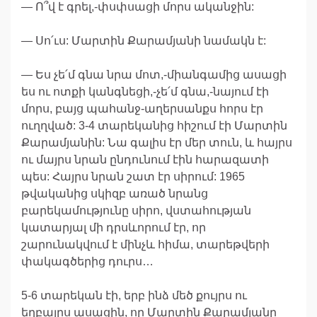
— Ո՞վ է գրել,-փսփսացի մորս ականջին:
— Սո՛ւս: Մարտին Քարամյանի նամակն է:
— Ես չե՛մ գնա նրա մոտ,-միանգամից ասացի
ես ու ոտքի կանգնեցի,-չե՛մ գնա,-նայում էի
մորս, բայց պահանջ-աղերսանքս հորս էր
ուղղված: 3-4 տարեկանից հիշում էի Մարտին
Քարամյանին: Նա գալիս էր մեր տուն, և հայրս
ու մայրս նրան ընդունում էին հարազատի
պես: Հայրս նրան շատ էր սիրում: 1965
թվականից սկիզբ առած նրանց
բարեկամությունը սիրո, վստահության
կատարյալ մի դրսևորում էր, որ
շարունակվում է մինչև հիմա, տարեթվերի
փակագծերից դուրս…
5-6 տարեկան էի, երբ ինձ մեծ քույրս ու
եղբայրս ասացին, որ Մարտին Քարամյանը