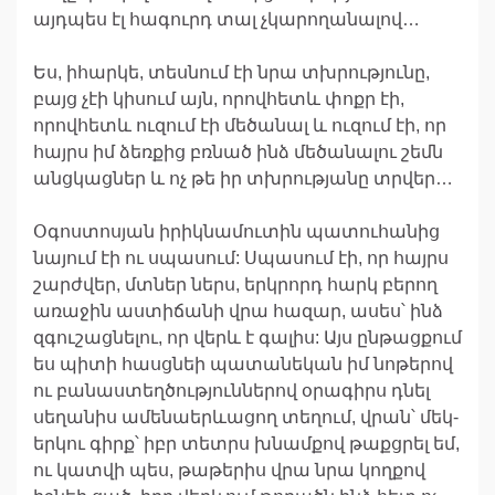
այդպես էլ հագուրդ տալ չկարողանալով…
Ես, իհարկե, տեսնում էի նրա տխրությունը,
բայց չէի կիսում այն, որովհետև փոքր էի,
որովհետև ուզում էի մեծանալ և ուզում էի, որ
հայրս իմ ձեռքից բռնած ինձ մեծանալու շեմն
անցկացներ և ոչ թե իր տխրությանը տրվեր…
Օգոստոսյան իրիկնամուտին պատուհանից
նայում էի ու սպասում: Սպասում էի, որ հայրս
շարժվեր, մտներ ներս, երկրորդ հարկ բերող
առաջին աստիճանի վրա հազար, ասես՝ ինձ
զգուշացնելու, որ վերև է գալիս: Այս ընթացքում
ես պիտի հասցնեի պատանեկան իմ նոթերով
ու բանաստեղծություններով օրագիրս դնել
սեղանիս ամենաերևացող տեղում, վրան՝ մեկ-
երկու գիրք՝ իբր տետրս խնամքով թաքցրել եմ,
ու կատվի պես, թաթերիս վրա նրա կողքով