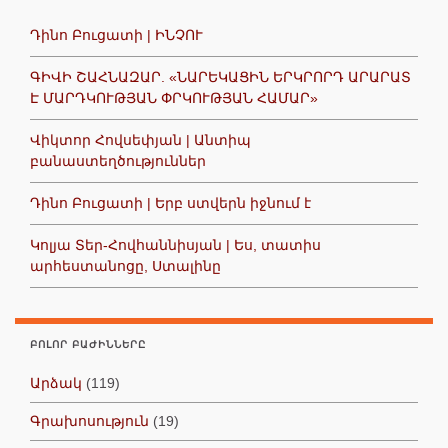
Դինո Բուցատի | ԻՆՉՈՒ
ԳԻՎԻ ՇԱՀՆԱԶԱՐ. «ՆԱՐԵԿԱՑԻՆ ԵՐԿՐՈՐԴ ԱՐԱՐԱՏ
Է ՄԱՐԴԿՈՒԹՅԱՆ ՓՐԿՈՒԹՅԱՆ ՀԱՄԱՐ»
Վիկտոր Հովսեփյան | Անտիպ
բանաստեղծություններ
Դինո Բուցատի | Երբ ստվերն իջնում է
Կոլյա Տեր-Հովհաննիսյան | Ես, տատիս
արհեստանոցը, Ստալինը
ԲՈԼՈՐ ԲԱԺԻՆՆԵՐԸ
Արձակ
(119)
Գրախոսություն
(19)