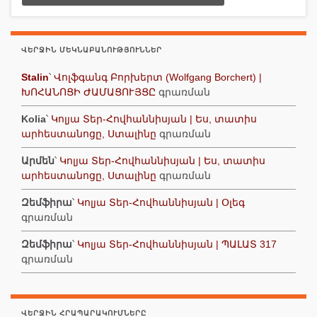
ՎԵՐՋԻՆ ՄԵԿՆԱԲԱՆՈՒԹՅՈՒՆՆԵՐ
Stalin
՝
Վոլֆգանգ Բորխերտ (Wolfgang Borchert) |
ԽՈՀԱՆՈՑԻ ԺԱՄԱՑՈՒՅՑԸ
գրառման
Kolia
՝
Կոլյա Տեր-Հովհաննիսյան | Ես, տատիս
արհեստանոցը, Ստալինը
գրառման
Արմեն
՝
Կոլյա Տեր-Հովհաննիսյան | Ես, տատիս
արհեստանոցը, Ստալինը
գրառման
Զեմֆիրա
՝
Կոլյա Տեր-Հովհաննիսյան | Օլեգ
գրառման
Զեմֆիրա
՝
Կոլյա Տեր-Հովհաննիսյան | ՊԱԼԱՏ 317
գրառման
ՎԵՐՋԻՆ ՀՐԱՊԱՐԱԿՈՒՄՆԵՐԸ