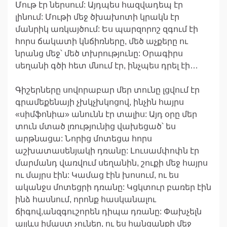
Մութ էր ներսում: Այդպես հազվադեպ էր
լինում: Մութի մեջ ծխախոտի կրակն էր
մանրիկ առկայծում: Ես պարզորոշ զգում էի
հորս ճակատի կնճիռները, մեծ աչքերը ու
նրանց մեջ՝ մեծ տխրությունը: Օրագիրս
սեղանի գծի հետ մնում էր, ինչպես դրել էի…
Գիշերները սովորաբար մեր տունը լցվում էր
գրամեքենայի չխկչխկոցով, ինչին հայրս
«սիմֆոնիա» անունն էր տալիս: Այդ օրը մեր
տուն մտած լռությունից վախեցած՝ ես
արթնացա: Նորից մոտեցա հորս
աշխատասենյակի դռանը: Լուսամփոփն էր
մարմանդ վառվում սեղանին, շուքի մեջ հայրս
ու մայրս էին: Կամաց էին խոսում, ու ես
ականջս մոտեցրի դռանը: Կցկտուր բառեր էին
ինձ հասնում, որոնք հասկանալու
ճիգով,անզգուշորեն դիպա դռանը: Փախչելն
այլևս իմաստ չուներ, ու ես հանցանքի մեջ