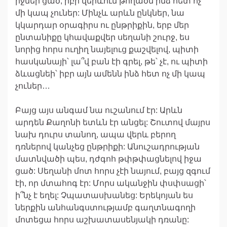
իջնեի ցած, իբր վերևում թողածն ինձ հետ ոչ
մի կապ չուներ: Մինչև արևն ընկներ, նա
կկարդար օրագիրս ու ընթրիքին, երբ մեր
ընտանիքը կհավաքվեր սեղանի շուրջ, ես
նորից հորս ուղիղ նայելուց քաշվելով, պիտի
հասկանայի՝ լա՞վ բան էի գրել, թե՝ չէ, ու պիտի
ձևացնեի՝ իբր այն ամենն ինձ հետ ոչ մի կապ
չուներ…
Բայց այս անգամ նա ուշանում էր: Արևն
արդեն Քաղոնի ետևն էր անցել: Շուտով մայրս
նախ դուրս տանող, ապա վերև բերող
դռներով կանչեց ընթրիքի: Անուշադրության
մատնվածի պես, դժգոհ թփթփացնելով իջա
ցած: Սեղանի մոտ հորս չէի նայում, բայց զգում
էի, որ մտահոգ էր: Մորս ականջին փսփսացի՝
ի՞նչ է եղել: Չպատասխանեց: Երեկոյան ես
ներքին անհանգստությամբ գաղտնագողի
մոտեցա հորս աշխատասենյակի դռանը: