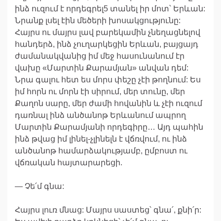
ինձ ուզում է որդեգրել5 տանել իր մոտ՝ Երևան:
Նրանք լսել էին մեծերի խոսակցությունը:
Հայրս ու մայրս լավ բարեկամին չնեղացնելով
հանդերձ, ինձ չուղարկեցին Երևան, բայցայդ
ժամանակվանից իմ մեջ հասունանում էր
վախը «Մարտին Քարամյան» անվան դեմ:
Նրա գալու հետ ես մորս փեշը չէի թողնում: Ես
իմ հորն ու մորն էի սիրում, մեր տունը, մեր
Քաղոն սարը, մեր ժամի հովանին և չէի ուզում
դառնալ ինձ անծանոթ Երևանում ապրող
Մարտին Քարամյանի որդեգիրը… Այդ պահին
ինձ թվաց իմ լինել-չլինելն է վճռվում, ու ինձ
անծանոթ համարձակությամբ, ըմբոստ ու
վճռական հայտարարեցի.
— Չե՛մ գնա:
Հայրս լուռ մնաց: Մայրս սաստեց՝ գնա՛, քնի՛ր: