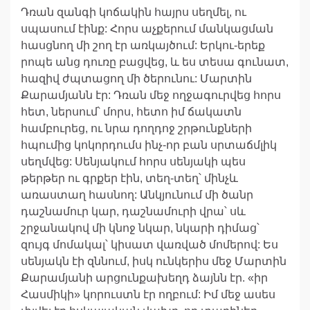
Դռան զանգի կոճակին հայրս սեղմել, ու
սպասում էինք: Հորս աչքերում մանկացման
հասցնող մի շող էր առկայծում: Երկու-երեք
րոպե անց դուռը բացվեց, և ես տեսա գունատ,
հազիվ ժպտացող մի ծերունու: Մարտին
Քարամյանն էր: Դռան մեջ ողջագուրվեց հորս
հետ, ներսում՝ մորս, հետո իմ ճակատն
համբուրեց, ու նրա դողդոջ շրթունքների
հպումից կոկորդումս ինչ-որ բան սրտաճմլիկ
սեղմվեց: Սենյակում հորս սենյակի պես
թերթեր ու գրքեր էին, տեղ-տեղ՝ մինչև
առաստաղ հասնող: Անկյունում մի ծանր
դաշնամուր կար, դաշնամուրի վրա՝ սև
շրջանակով մի կնոջ նկար, նկարի դիմաց՝
զույգ մոմակալ՝ կիսատ վառված մոմերով: Ես
սենյակն էի զննում, իսկ ունկերիս մեջ Մարտին
Քարամյանի արցունքախեղդ ձայնն էր. «իր
Հասմիկի» կորուստն էր ողբում: Իմ մեջ ասես