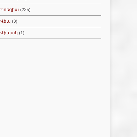
Պոեզիա
(235)
Վեպ
(3)
Վիպակ
(1)