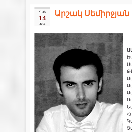
Արշակ Սեմիրջյա
ԴԿՏ
14
2016
Ա
Ես
Ա
Թ
Ամ
Ա
Ա
Ո
Ե
Հ
Գ
Ց