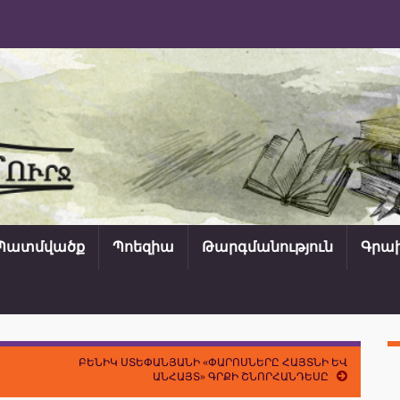
Պատմվածք
Պոեզիա
Թարգմանություն
Գրախ
ԲԵՆԻԿ ՍՏԵՓԱՆՅԱՆԻ «ՓԱՐՈՍՆԵՐԸ ՀԱՅՏՆԻ ԵՎ
ԱՆՀԱՅՏ» ԳՐՔԻ ՇՆՈՐՀԱՆԴԵՍԸ