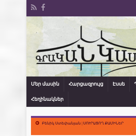
Մեր մասին
Հարցազրույց
Էսսե
Հեղինակներ
Բենիկ Ստեփանյան | ՍՈՒՐԱՑՈՂ ՔԱՄԻՆԵՐ