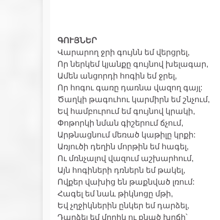
ԳՈՒՅՆԵՐ
Վարարող ջրի գույնն եմ վերցրել,
Որ ներկեմ կյանքը գույնով խելագար,
Ամեն անցորդի հոգին եմ ջրել,
Որ հոգու գառը դառնա վազող գայլ:
Ծաղկի թագուհու կարմիրն եմ շնչում,
Եվ համբուրում եմ գույնով կրակի,
Փոթորկի նման գիշերում ճչում,
Արթնացնում մեռած կաթիլը կրքի:
Առյուծի դեղին մորթին եմ հագել,
Ու մռնչալով վազում աշխարհում,
Այն հոգիների դռներն եմ թակել,
Ովքեր վախից են թաքնված լռում:
Հագել եմ նաև թիկնոցը մթի,
Եվ չղջիկներին ընկեր եմ դարձել,
Դարձել եմ մրրիկ ու քնած խղճի՝