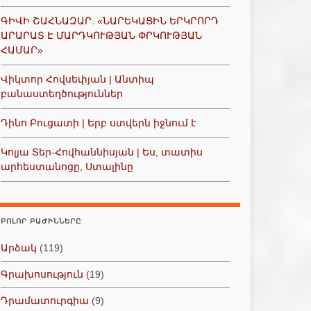
ԳԻՎԻ ՇԱՀՆԱԶԱՐ. «ՆԱՐԵԿԱՑԻՆ ԵՐԿՐՈՐԴ
ԱՐԱՐԱՏ Է ՄԱՐԴԿՈՒԹՅԱՆ ՓՐԿՈՒԹՅԱՆ
ՀԱՄԱՐ»
Վիկտոր Հովսեփյան | Անտիպ
բանաստեղծություններ
Դինո Բուցատի | Երբ ստվերն իջնում է
Կոլյա Տեր-Հովհաննիսյան | Ես, տատիս
արհեստանոցը, Ստալինը
ԲՈԼՈՐ ԲԱԺԻՆՆԵՐԸ
Արձակ
(119)
Գրախոսություն
(19)
Դրամատուրգիա
(9)