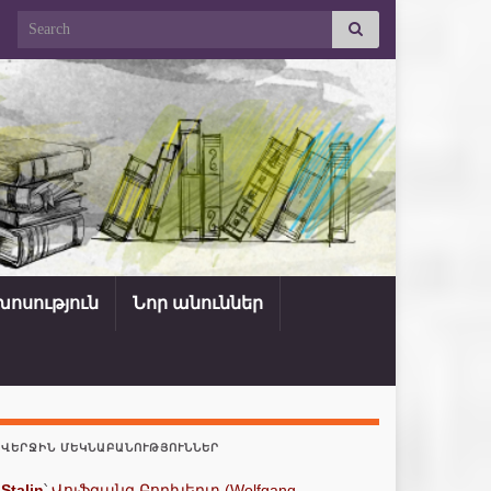
Search for:
ոսություն
Նոր անուններ
ՎԵՐՋԻՆ ՄԵԿՆԱԲԱՆՈՒԹՅՈՒՆՆԵՐ
Stalin
՝
Վոլֆգանգ Բորխերտ (Wolfgang