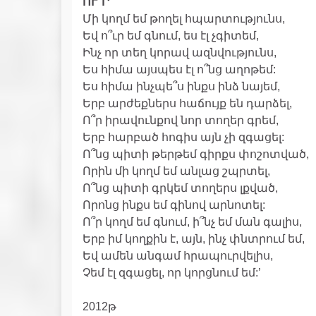
ՈՒ՞Ր
Մի կողմ եմ թողել հպարտությունս,
Եվ ո՞ւր եմ գնում, ես էլ չգիտեմ,
Ինչ որ տեղ կորավ ազնվությունս,
Ես հիմա այսպես էլ ո՞նց աղոթեմ:
Ես հիմա ինչպե՞ս ինքս ինձ նայեմ,
Երբ արժեքներս հաճույք են դարձել,
Ո՞ր իրավունքով նոր տողեր գրեմ,
Երբ հարբած հոգիս այն չի զգացել:
Ո՞նց պիտի թերթեմ գիրքս փոշոտված,
Որին մի կողմ եմ անլաց շպրտել,
Ո՞նց պիտի գրկեմ տողերս լքված,
Որոնց ինքս եմ գինով արնոտել:
Ո՞ր կողմ եմ գնում, ի՞նչ եմ ման գալիս,
Երբ իմ կողքին է, այն, ինչ փնտրում եմ,
Եվ ամեն անգամ հրապուրվելիս,
Չեմ էլ զգացել, որ կորցնում եմ:’
2012թ