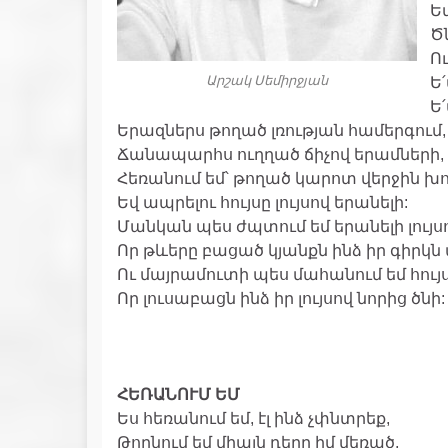
Ե
Ծն
Ո
Արշակ Սեմիրջյան
Ե
Ե
Երազներս թողած լռության համերգում,
Ճանապարհս ուղղած ճիչով երամների,
Հեռանում եմ՝ թողած կարոտ վերջին խո
Եվ ապրելու հույսը լույսով երանելի:
Մանկան պես ժպտում եմ երանելի լույս
Որ թևերը բացած կյանքն ինձ իր գիրկն 
Ու մայրամուտի պես մահանում եմ հույս
Որ լուսաբացն ինձ իր լույսով նորից ծնի:
ՀԵՌԱՆՈՒՄ ԵՄ
Ես հեռանում եմ, էլ ինձ չփնտրեք,
Թողնում եմ միայն դերը իմ մեռած,