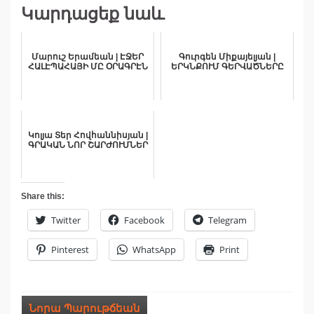
Կարդացեք նաև
Մարուշ Երամեան | ԷՋԵՐ
Գուրգեն Միքայելյան |
ՀԱԼԷՊԱՀԱՅԻ ՄԸ ՕՐԱԳՐԷՆ
ԵՐԿՆՔՈՒՄ ԳԵՐՎԱԾՆԵՐԸ
Կոլյա Տեր Հովհաննիսյան |
ԳՐԱԿԱՆ ՆՈՐ ՇԱՐԺՈՒՄՆԵՐ
Share this:
Twitter
Facebook
Telegram
Pinterest
WhatsApp
Print
Նորա Պարութճեան