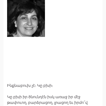
Ինքնաբուխ չէ։ Կը բխի։
Կը բխի իր ծնունդէն իսկ առաջ իր մէջ
թափուող, բարձրացող, լրացող եւ իրմո՜վ