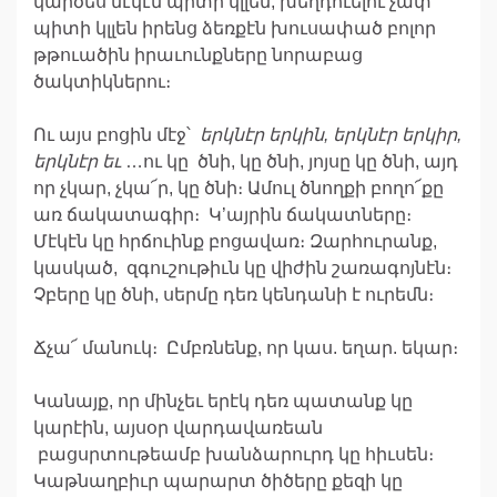
կարծես մէկէն պիտի կլլեն, խեղդուելու չափ
պիտի կլլեն իրենց ձեռքէն խուսափած բոլոր
թթուածին իրաւունքները նորաբաց
ծակտիկներու։
Ու այս բոցին մէջ՝
երկնէր
երկին
,
երկնէր
երկիր
,
երկնէր
եւ
…ու կը ծնի, կը ծնի, յոյսը կը ծնի, այդ
որ չկար, չկա՜ր, կը ծնի։ Ամուլ ծնողքի բողո՜քը
առ ճակատագիր։ Կ’այրին ճակատները։
Մէկէն կը հրճուինք բոցավառ։ Զարհուրանք,
կասկած, զգուշութիւն կը վիժին շառագոյնէն։
Չբերը կը ծնի, սերմը դեռ կենդանի է ուրեմն։
Ճչա՜ մանուկ։ Ըմբռնենք, որ կաս. եղար. եկար։
Կանայք, որ մինչեւ երէկ դեռ պատանք կը
կարէին, այսօր վարդավառեան
բացսրտութեամբ խանձարուրդ կը հիւսեն։
Կաթնաղբիւր պարարտ ծիծերը քեզի կը