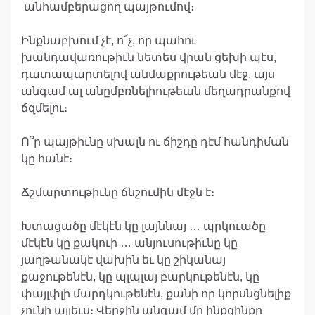
անհամբերացող պայթումով։
Ինքնաբխում չէ, ո՜չ, որ պահու
խանդավառութիւն նետես վրան ցեխի պէս,
դատապարտելով անմաքրութեան մէջ, այս
անգամ ալ անըմբռնելիութեան մեղադրանքով
ճզմելու։
Ո՞ր պայթիւնը սխալն ու ճիշդը դէմ հանդիման
կը հանէ։
Ճշմարտութիւնը ճնշումին մէջն է։
Խտացածը մէկէն կը լայննայ … պրկուածը
մէկէն կը քակուի … անյուսութիւնը կը
յաղթանակէ վախին եւ կը շիկանայ
քաջութենէն, կը պլպլայ բարկութենէն, կը
փայլփլի մարդկութենէն, քանի որ կորսնցնելիք
չունի այլեւս։ Վերջին անգամ մը ինքզինքը