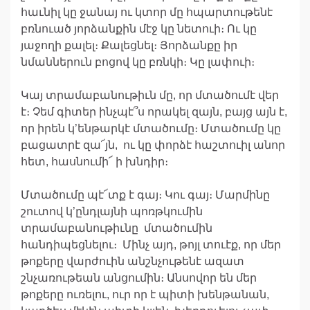
հաւնիլ կը ջանայ ու կտոր մը հպարտութենէ
բռնուած յորձանքին մէջ կը նետուի։ Ու կը
յաջողի քալել։ Քալեցնել։ Յորձանքը իր
նմաններուն բոցով կը բռնկի։ Կը լափուի։
Կայ տրամաբանութիւն մը, որ մտածումէ վեր
է։ Չեմ գիտեր ինչպէ՞ս որակել զայն, բայց այն է,
որ իրեն կ’ենթարկէ մտածումը։ Մտածումը կը
բացատրէ զա՜յն, ու կը փորձէ հաշտուիլ անոր
հետ, հասնումի՜ ի խնդիր։
Մտածումը պէ՜տք է գայ։ Կու գայ։ Մարմինը
շուտով կ’ընդլայնի պոռթկումին
տրամաբանութիւնը մտածումին
հանդիպեցնելու։ Մինչ այդ, թոյլ տուէք, որ մեր
թոքերը վարժուին անշնչութենէ ազատ
շնչառութեան անցումին։ Անսովոր են մեր
թոքերը ուռելու, ուր որ է պիտի խենթանան,