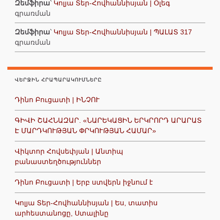
Զեմֆիրա
՝
Կոլյա Տեր-Հովհաննիսյան | Օլեգ
գրառման
Զեմֆիրա
՝
Կոլյա Տեր-Հովհաննիսյան | ՊԱԼԱՏ 317
գրառման
ՎԵՐՋԻՆ ՀՐԱՊԱՐԱԿՈՒՄՆԵՐԸ
Դինո Բուցատի | ԻՆՉՈՒ
ԳԻՎԻ ՇԱՀՆԱԶԱՐ. «ՆԱՐԵԿԱՑԻՆ ԵՐԿՐՈՐԴ ԱՐԱՐԱՏ
Է ՄԱՐԴԿՈՒԹՅԱՆ ՓՐԿՈՒԹՅԱՆ ՀԱՄԱՐ»
Վիկտոր Հովսեփյան | Անտիպ
բանաստեղծություններ
Դինո Բուցատի | Երբ ստվերն իջնում է
Կոլյա Տեր-Հովհաննիսյան | Ես, տատիս
արհեստանոցը, Ստալինը