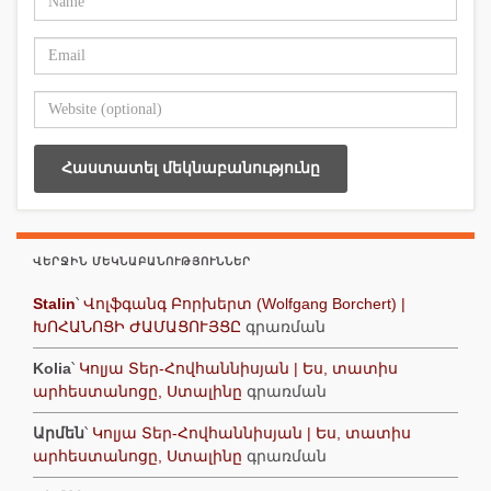
ՎԵՐՋԻՆ ՄԵԿՆԱԲԱՆՈՒԹՅՈՒՆՆԵՐ
Stalin
՝
Վոլֆգանգ Բորխերտ (Wolfgang Borchert) |
ԽՈՀԱՆՈՑԻ ԺԱՄԱՑՈՒՅՑԸ
գրառման
Kolia
՝
Կոլյա Տեր-Հովհաննիսյան | Ես, տատիս
արհեստանոցը, Ստալինը
գրառման
Արմեն
՝
Կոլյա Տեր-Հովհաննիսյան | Ես, տատիս
արհեստանոցը, Ստալինը
գրառման