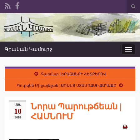
Togg
sear
Search for:
form
Գրական Կամուրջ
Toggl
navig
Գարմար | ԵՐԱԶԱՆՔԻ ՀԵՏՔԵՐՈՎ
Գուրգեն Միքայելյան | ԱՌԱՆՑ ՍՏԱՄՈՔՍԻ ՔԱՂԱՔԸ
Նորա Պարութճեան |
ՄՅՍ
10
ՀԱՍՆՈՒՄ
2018