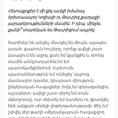
Հետաքրքիր
է
մի
քիչ
աւելի
իմանալ
երիտասարդ
Կոլիայի
ու
Թաւրիզ
քաղաքի
յարաբերութիւնների
մասին
:
Ի
դէպ
,
մինչեւ
քանի՞
տարեկան
ես
Թաւրիզում
ապրել
:
Տարիներ են անցել. մնացել են միայն, այսպես
ասած, ցայտուն հուշերը, որոնք ավելի շատ
կապվում են այլոց, քան իմ կյանքին և որոնց
մասին անդրադարձել եմ իմ
պատմվածքներում: Հախուռն
պատանեկություն եմ ունեցել՝ դպրոց,
մասնավոր դասեր, Արարատ միություն,
ընկերական հավաքներ. եղել եմ գերազանցիկ
աշակերտ, ավելի շատ սիրել եմ տան
մթնոլորտը, ուր սերտել եմ դասերս ու զբաղվել
ինձ այնքան սիրելի ընթերցանությամբ: Քիչ եմ
շփվել մեր թաղի «մեյդանչայում» հավաքվող