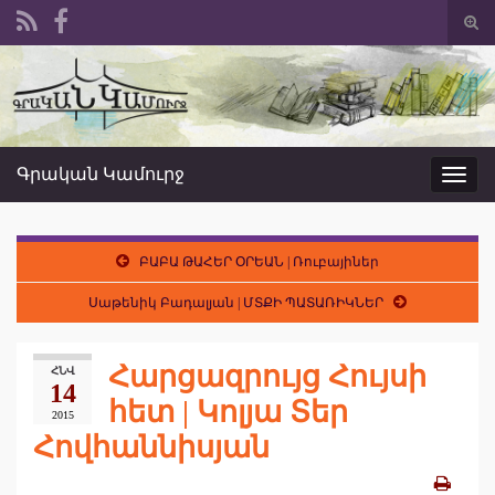
Togg
sear
Search for:
form
Գրական Կամուրջ
Toggl
navig
ԲԱԲԱ ԹԱՀԵՐ ՕՐԵԱՆ | Ռուբայիներ
Սաթենիկ Բադալյան | ՄՏՔԻ ՊԱՏԱՌԻԿՆԵՐ
Հարցազրույց Հույսի
ՀՆՎ
14
հետ | Կոլյա Տեր
2015
Հովհաննիսյան