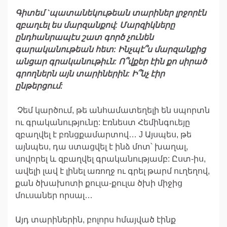
Գիտեմ
`
պատանեկութեան
տարիներ
լրջորէն
զբաղւել
ես
մարզանքով
:
Մարզիկները
ընդհանրապէս
շատ
գործ
չունեն
գարականութեան
հետ
:
Ինչպէ
՞
ս
մարզանքից
անցար
գրականութիւն
:
Ո՞վքեր
էին
քո
սիրած
գրողներ
ն
այն
տարիներին
:
Ի՞նչ
էիր
ընթերցում
:
Չեմ կարծում, թե անհամատեղելի են սպորտն
ու գրականությունը: Էռնեստ Հեմինգուեյը
զբաղվել է բռնցքամարտով… J Այսպես, թե
այնպես, դա ստացվել է ինձ մոտ՝ խաղալ,
սովորել և զբաղվել գրականությամբ: Ըստ-իս,
ավելի լավ է լինել առողջ ու գրել թարմ ուղեղով,
քան ծխախոտի քուլա-քուլա ծխի միջից
մուսաներ որսալ…
Այդ տարիներին, բոլորս հմայված էինք