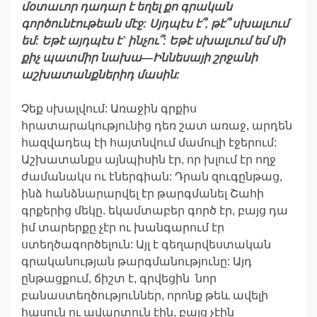
մօտաւոր
դադար
է
եղել
քո
գրական
գործունէութեան
մէ
ջ
:
Սյդպէս
է՞
,
թէ՞
սխալւում
եմ
:
Եթէ
այդպէս
է
`
ինչու՞
:
Եթէ
սխալւում
եմ
մի
քիչ
պատմիր
նախա
—
Իննեսայի
շրջանի
աշխատանքներիդ
մասին
:
Չեք սխալվում: Առաջին գրքիս
հրատարակությունից դեռ շատ առաջ, արդեն
հազվադեպ էի հայտնվում մամուլի էջերում:
Աշխատանքս այնպիսին էր, որ խլում էր ողջ
ժամանակս ու էներգիան: Դրան զուգընթաց,
ինձ հանձնարարվել էր թարգմանել Շահի
գրքերից մեկը. եկամտաբեր գործ էր, բայց դա
իմ տարերքը չէր ու խանգարում էր
ստեղծագործելուն: Այլ է գեղարվեստական
գրականության թարգմանությունը: Այդ
ընթացքում, ճիշտ է, գրվեցին նոր
բանաստեղծություններ, որոնք թեև ավելի
հասուն ու ավարտուն էին, բայց չէին