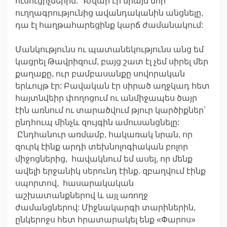
ուսուցիչներին: Դժվար էր միայն նոր
ուղղագրությունից ավանդականին անցնելը,
դա էլ հաղթահարեցինք կարճ ժամանակում:
Մանկությունս ու պատանեկությունս անց եմ
կացրել Թավրիզում, բայց շատ էլ չեմ սիրել մեր
քաղաքը, ուր բամբասանքը սովորական
երևույթ էր: Բավական էր սիրած աղջկադ հետ
հայտնվեիր փողոցում ու անմիջապես ծայր
էին առնում ու տարածվում թյուր կարծիքներ՝
ընդհուպ մինչև զույգին ամուսանցնելը:
Ընդհանուր առմամբ, հակառակ նրան, որ
զուրկ էինք արդի տեխնոլոգիական բոլոր
միջոցներից, հավակնում եմ ասել, որ մենք
ավելի երջանիկ սերունդ էինք. զբաղվում էինք
սպորտով, հասարակական
աշխատանքներով և այլ առողջ
ժամանցներով: Միջնակարգի տարիներին,
ընկերոջս հետ հրատարակել ենք «Փարոս»