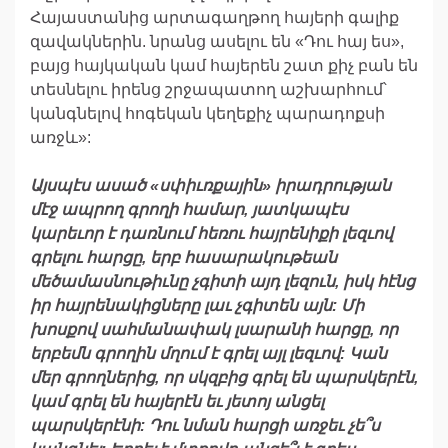
Հայաստանից արտագաղթող հայերի գալիք
զավակներին. նրանց ասելու են «Դու հայ ես»,
բայց հայկական կամ հայերեն շատ քիչ բան են
տեսնելու իրենց շրջապատող աշխարհում՝
կանգնելով հոգեկան կեղեքիչ պարադոքսի
առջև»:
Այսպէս
ասած
«
սփիւռքային
»
իրադրության
մէջ
ապրող
գրողի
համար
,
յատկապէս
կարեւոր
է
դառնում
հեռու
հայրենիքի
լեզւով
գրելու
հարցը
,
երբ
հասարակութեան
մեծամասնութիւնը
չգիտի
այդ
լեզուն,
իսկ
հէնց
իր
հայրենակիցները
լաւ
չգիտեն
այն
:
Մի
խոսքով
սահմանափակ
լսարանի
հարցը
,
որ
երբեմն
գրողին
մղում
է
գրել
այլ
լեզւով
:
Կան
մեր
գրողներից
,
որ
սկզբից
գրել
են
պարսկերէն
,
կամ
գրել
են
հայերէն
եւ
յետոյ
անցել
պարսկերէնի
:
Դու
նման
հարցի
առջեւ
չե՞ս