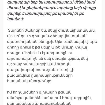
գաղափար
երբ
ես
արտայայտում
մէկով
կամ
միւսով
եւ
ընդհանրապէս
արդեօք
նոյն
միտքը
կարելի
է
արտայայտել
թէ
սրանով
եւ
թէ
նրանով
:
Տարբեր ժանրեր են, մեկը ժուռնալիստական,
մյուսը՝ զուտ գրական-գեղարվեստական՝
պատմողական բնույթի: Այնուամենայնիվ, եթե
գրողը գրում է թե մեկը և թե մյուսը, տվյալ
դեպքում երկուսն էլ արգասիքն ու
արտահայտիչն են մեկ մտայնության, մեկ
աշխարհահայացքի կամ ուրույն
գաղափարախոսության. ուստի չի
բացառվում ընդհանրությունների
հավանականությունը:
Իմ հոդվածների գլխավոր թեման
անմիջականորեն առնչվում է հայ ազգային,
քաղաքական և հասարակական