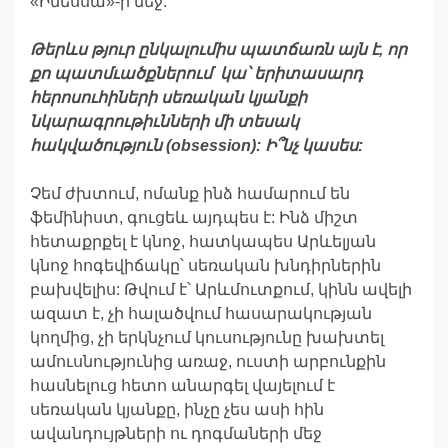
«Ինեսսա»-ի մեջ:
Թերևս
թյուր
ընկալումիս
պատճառն
այն
է
,
որ
քո
պատմւածքներում
կա՝
երիտասարդ
հերոսուհիներ
ի
սեռական
կյանքի
նկարագրութիւնների
մի
տեսակ
հակվածություն
(
obsession
)
:
Ի՞նչ
կասես
:
Չեմ ժխտում, ոմանք ինձ համարում են
ֆեմինիստ, գուցեև այդպես է: Ինձ միշտ
հետաքրքել է կնոջ, հատկապես Արևելյան
կնոջ հոգեվիճակը՝ սեռական խնդիրներին
բախվելիս: Թվում է՝ Արևմուտքում, կինն ավելի
ազատ է, չի հալածվում հասարակության
կողմից, չի երկնչում կուսությունը խախտել
ամուսնությունից առաջ, ուստի արբունքին
հասնելուց հետո անարգել վայելում է
սեռական կյանքը, ինչը չես ասի հին
ավանդույթների ու դոգմաների մեջ