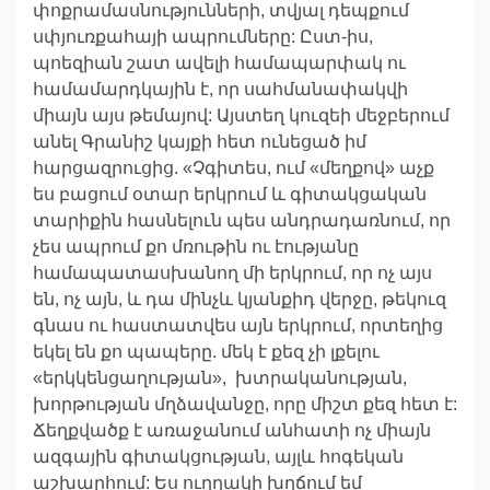
փոքրամասնությունների, տվյալ դեպքում
սփյուռքահայի ապրումները: Ըստ-իս,
պոեզիան շատ ավելի համապարփակ ու
համամարդկային է, որ սահմանափակվի
միայն այս թեմայով: Այստեղ կուզեի մեջբերում
անել Գրանիշ կայքի հետ ունեցած իմ
հարցազրուցից. «Չգիտես, ում «մեղքով» աչք
ես բացում օտար երկրում և գիտակցական
տարիքին հասնելուն պես անդրադառնում, որ
չես ապրում քո մռութին ու էությանը
համապատասխանող մի երկրում, որ ոչ այս
են, ոչ այն, և դա մինչև կյանքիդ վերջը, թեկուզ
գնաս ու հաստատվես այն երկրում, որտեղից
եկել են քո պապերը. մեկ է քեզ չի լքելու
«երկկենցաղության», խտրականության,
խորթության մղձավանջը, որը միշտ քեզ հետ է:
Ճեղքվածք է առաջանում անհատի ոչ միայն
ազգային գիտակցության, այլև հոգեկան
աշխարհում: Ես ուղղակի խղճում եմ