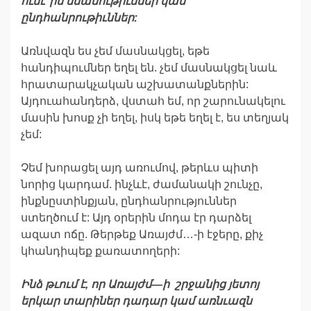
ունէ՞ին
նմանութիւններ
կան
ընդհանրութիւններ
:
Առնվազն ես չեմ մասնակցել, եթե
հանդիպումներ եղել են. չեմ մասնակցել նաև
հրատարակչական աշխատանքներին:
Այդուահանդերձ, վստահ եմ, որ շարունակելու
մասին խոսք չի եղել, իսկ եթե եղել է, ես տեղյակ
չեմ:
Չեմ խորացել այդ առումով, թերևս պիտի
նորից կարդամ. ինչևէ, ժամանակի շունչը,
ինքնըստինքյան, ընդհանրություններ
ստեղծում է: Այդ օրերին մոդա էր դարձել
ազատ ոճը. Թերթեք Առայժմ…-ի էջերը, քիչ
կհանդիպեք քառատողերի:
Ինձ
թւում
է
,
որ
Առայժմ
—
ի
շրջանից
յետոյ
երկար
տարիներ
դադար
կամ
առնւազն