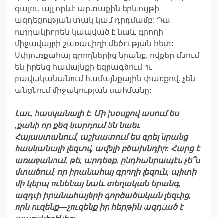
գալու, այլ որևէ արտաքին երևույթի
ազդեցության տակ կամ դրդմամբ: Դա
ուղղակիորեն կապված է նաև գրողի
միջավայրի շառավիղի մեծության հետ:
Սփյուռքահայ գրողներից նրանք, ովքեր մնում
են իրենց համայնքի եզրագծում ու
բավականանում համայնքային փառքով, չեն
անցնում միջակության սահմանը:
Լաւ
,
հասկանալի
է
:
Մի
խ
օ
սքով
ասում
ես
,
քանի
որ
քեզ
կարդում
են
նաեւ
Հայաստանում
,
աշխատում
ես
գրել
նրանց
հասկանալի
լեզւով
, ավելի բծախնդիր:
Հարց
է
առաջանու
մ
,
թե
,
արդեօք
,
ընդհանրապէս
չե
՞
ս
մտածում
,
որ
իր
ա
նահայ
գրողի
լեզուն
,
պիտի
մի
կերպ
ունենայ
նաև
տեղական
երանգ
,
ա
զդւի
իր
ա
նահայերի
գործածական
լեզւի
ց
,
որ
ն
ուզենք
—
չուզենք
իր
հերթին
ազդւած
է