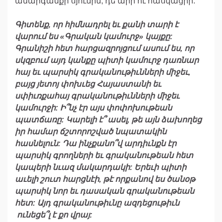
անարգանքի սյունին, դե արի ու հասկացիր:
Գիտենք
,
որ
հիմնադրել
եւ
քանի
տարի
է
վարում
ես
«
Գրական
կամուրջ
»
կայքը
:
Գրանիշի
հետ
հարցազրոյցում
ասում
ես
,
որ
սկզբում
այդ
կանքը
պիտի
կամուրջ
դառնար
հայ
եւ
պարսիկ
գրականութիւնների
միջեւ
,
բայց
յետոյ
փոխւեց
Հայաստանի
եւ
սփիւռքահայ
գրականութիւնների
միջեւ
կամուրջի
:
Ի՞նչ
էր
այս
փոփոխութեան
պատճառը
:
Կարելի
է՞
ասել
,
թե
այն
ձախողեց
իր
համար
ճշտորոշված
նպատակին
հասնելուն
:
Դա
ինչքանո՞վ
արդիւնքն
էր
պարսիկ
գրողների
եւ
գրականութեան
հետ
կապերի
նւազ
մակարդակի
:
Երեւի
պիտի
աւելի
շուտ
հարցնէի
,
թէ
որքանով
ես
ծանօթ
պարսիկ
նոր
եւ
դասական
գրականութեան
հետ
:
Այդ
գրականութիւնը
ազդեցութիւն
ունեցե՞լ
է
քո
վրայ
: