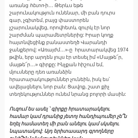
առանց
հետո
-ի… Թերևս եթե
շարունակություն ունենար, մի բան դուրս
գար, չգիտեմ, բայց փաստորեն
չշարունակվեց, որովհետև զուրկ էր նոր
շարժման պարամետրներից: Իրար կողք
հայտնվեցինք բանաստեղծ Վարանդի
ջանքերով: «Առայժմ…»-ը հրատարակվեց 1974
թվին, երբ արդեն լույս էր տեսել իմ «Մայթե՜ր,
մայթե՜ր…» գիրքը: Ինչքան հիշում եմ,
մյուսները դեռ առանձին
հրատարակություններ չունեին, իսկ ես՝
ավելացնելու նոր բան: Ցավոք, շատ քիչ
տեղեկություններ ունեմ նրանց բոլորի մասին:
Ուզում
ես
ասել
՝
գիրքը
հր
ա
տարակելու
հա
մ
ար
կամ
դրանից
յետոյ
հանդիպումեր
չե
՞
ն
եղել
համատեղ
մի
բան
անելու
կամ
սկսելու
նպատակով
:
Այդ
երիտասարդ
գրողները