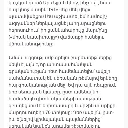
կաշկանդված Արևելյան կնոջ, ինչու չէ, նաև
հայ կնոջ մասին: Իմ «Վեց-մեկ-վեց»
պատմվածքում ես աշխատել եմ համոզիչ
ազդակներ ներկայացնել արդարացնելու
հերոսուհուս՝ իր ցանկահարույց մարմինը
(«միակ կապիտալը») վաճառքի հանելու
վճռականությունը:
Նման ուղղությամբ գրելու շարժառիթներից
մեկն էլ այն է, որ արտասահմանյան
գրականության հետ համեմատելիս՝ ավելի
սահմանափակ են սեռական թեմայով երկերը
հայ գրականության մեջ: Եվ դա այն դեպքում,
երբ սեռական կյանքը, ըստ ամենայնի,
համաձայն գիտնականների ասության,
զբաղեցնում է երիտասարդ և միջին տարիքի
մարդու ուղեղի 70 տոկոսը: Դեռ ավելին, ըստ-
իս, ելնելով կլիմայական պայմաններից՝
սեռական կյանքն առավել շեշտված ու