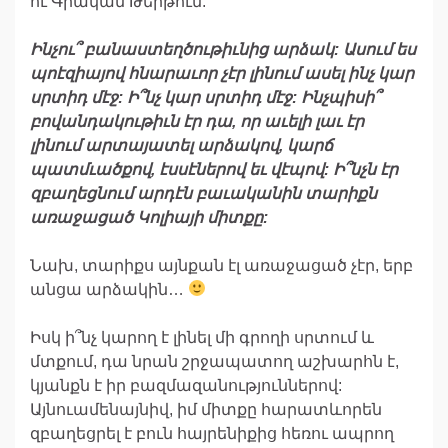
ու Գրական Թերթում:
Ինչու՞
բանաստեղծութիւնից
արձակ
:
Ասում
ես
պոէզիայով
հնարաւոր
չէր
լինում
ասել
ինչ
կար
սրտիդ
մէջ
:
Ի՞նչ
կար
սրտիդ
մէջ
:
Ինչպիսի՞
բովանդակութիւն
էր
դա
,
որ
աւելի
լաւ
էր
լինում
արտայատել
արձակով
,
կարճ
պատմւածքով
,
էսսէներով
եւ
վէպով
:
Ի՞նչն
էր
զբաղեցնում
արդէն
բաւականին
տարիքն
առաջացած
Կոլիայի
միտքը
:
Նախ, տարիքս այնքան էլ առաջացած չէր, երբ
անցա արձակին…
Իսկ ի՞նչ կարող է լինել մի գրողի սրտում և
մտքում, դա նրան շրջապատող աշխարհն է,
կյանքն է իր բազմազանություններով:
Այնուամենայնիվ, իմ միտքը հարատևորեն
զբաղեցրել է բուն հայրենիքից հեռու ապրող