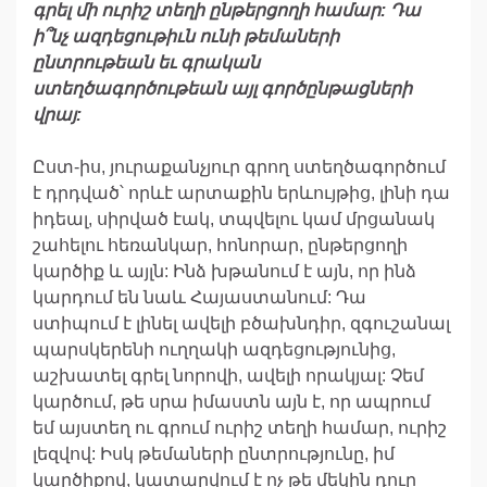
գրել
մի
ուրիշ
տեղի
ընթերցողի
համար
:
Դա
ի՞նչ
ազդեցութիւն
ունի
թեմաների
ընտրութեան
եւ
գրական
ստեղծագործութեան
այլ
գործընթ
ա
ցների
վրայ
:
Ըստ-իս, յուրաքանչյուր գրող ստեղծագործում
է դրդված՝ որևէ արտաքին երևույթից, լինի դա
իդեալ, սիրված էակ, տպվելու կամ մրցանակ
շահելու հեռանկար, հոնորար, ընթերցողի
կարծիք և այլն: Ինձ խթանում է այն, որ ինձ
կարդում են նաև Հայաստանում: Դա
ստիպում է լինել ավելի բծախնդիր, զգուշանալ
պարսկերենի ուղղակի ազդեցությունից,
աշխատել գրել նորովի, ավելի որակյալ: Չեմ
կարծում, թե սրա իմաստն այն է, որ ապրում
եմ այստեղ ու գրում ուրիշ տեղի համար, ուրիշ
լեզվով: Իսկ թեմաների ընտրությունը, իմ
կարծիքով, կատարվում է ոչ թե մեկին դուր