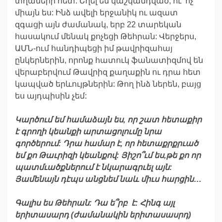
տղաների հետ: Եղել եմ կաշկանդված, ու՝ ոչ
միայն ես: Ինձ ավելի երջանիկ ու ազատ
զգացի այն ժամանակ, երբ 22 տարեկան
հասակում մենակ քոչեցի Թեհրան: Վերջերս,
ԱՄՆ-ում հանդիպեցի իմ թավրիզահայ
ընկերներին, որոնք հատուկ ֆանատիզմով են
վերաբերվում Թավրիզ քաղաքին ու դրա հետ
կապված երևույթներին: Թող ինձ ներեն, բայց
ես այդպիսին չեմ:
Կարծում
եմ
համաձայն
ես
,
որ
շատ
հետաքիր
է
գրողի
կեանքի
արտացոլումը
նրա
գործերում
:
Դրա
համար
է
,
որ
հետաքրքրւած
եմ
քո
Թաւրիզի
կեանքով
:
Յիշո՞ւմ
ես
,
թե
քո
որ
պատմւածքներում
է
նկարագրւել
այն
:
Յամենայն
դէպս
անցնեմ
նաև
միւս
հարցին
…
Գալիս
ես
Թեհրան
:
Դա
ե՞րբ
է
:
Հինգ
այլ
երիտասարդ
(
ժամանակին
երիտասասրդ
)