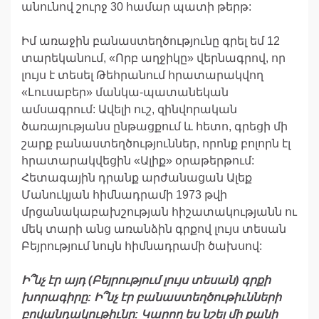
անունով շուրջ 30 համար պատի թերթ:
Իմ առաջին բանաստեղծությունը գրել եմ 12
տարեկանում, «Որբ աղջիկը» վերնագրով, որ
լույս է տեսել Թեհրանում հրատարակվող
«Լուսաբեր» մանկա-պատանեկան
ամսագրում: Ավելի ուշ, զինվորական
ծառայությանս ընթացքում և հետո, գրեցի մի
շարք բանաստեղծություններ, որոնք բոլորն էլ
հրատարակվեցին «Ալիք» օրաթերթում:
Հետագային դրանք արժանացան Ալեք
Մանուկյան հիմնադրամի 1973 թվի
մրցանակաբախշության հիշատակությանն ու
մեկ տարի անց առանձին գրքով լույս տեսան
Բեյրությում նույն հիմնադրամի ծախսով:
Ի՞նչ
էր
այդ
(
Բեյրությում
լույս
տեսան
)
գրքի
խորագիրը
:
Ի՞նչ
էր
բանաստեղծութիւնների
բովանդակութիւնը
:
Կարող
ես
նշել
մի
քանի