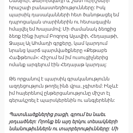
Շամլուի, Ֆարոխզադի և շատ ուրիշների
հրաշալի բանաստեղծությունները: Իսկ
պարսիկ դասականների հետ ծանոթացել եմ
դպրոցական տարիներին ու հետագային
հմայվել եմ Խայամով: Մի ժամանակ ձեռքից
ձեռք էինք խլում Բոզորգ Ալավիի, Հեդայաթի,
Ջալալ Ալ Ահմադի գրքերը, կամ կարդում
նրանց կարճ պարմվածքները «Քեթաբե
Հաֆթեում»: Հիշում եմ իմ ուսուցիչներից
ոմանք արգելում էին Հեդայաթ կարդալ:
Թե որքանով է պարսիկ գրականությունն
ազդեցություն թողել ինձ վրա, չգիտեմ: Ինչևէ
իմ հայերենով ընթերցանությունը միշտ էլ
գերակշռել է պարսկերենին ու անգլերենին:
Պատմւածքներից
բացի
,
գրում
ես
նաեւ
յօդւածներ
:
Որոնք
են
այդ
երկու
տեսակների
նմանութիւններն
ու
տարբերութիւնները
:
Մի