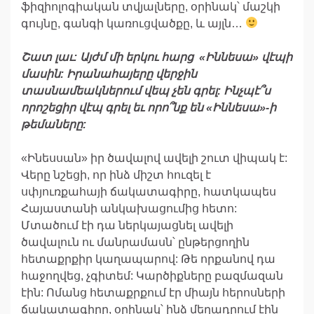
ֆիզիոլոգիական տվյալները, օրինակ՝ մաշկի
գույնը, գանգի կառուցվածքը, և այլն…
Շատ
լաւ
:
Այժմ
մի
երկու
հարց
«
Իննեսա
»
վէպի
մասին
:
Ի
րանահայերը
վերջին
տասնամեակներում
վեպ
չեն
գրել
:
Ինչպէ՞ս
որոշեցիր
վէպ
գրել
եւ
որո՞նք
են
«
Իննեսա
»-
ի
թեմաները
:
«Ինեսսան» իր ծավալով ավելի շուտ վիպակ է:
Վերը նշեցի, որ ինձ միշտ հուզել է
սփյուռքահայի ճակատագիրը, հատկապես
Հայաստանի անկախացումից հետո:
Մտածում էի դա ներկայացնել ավելի
ծավալուն ու մանրամասն՝ ընթերցողին
հետաքրքիր կաղապարով: Թե որքանով դա
հաջողվեց, չգիտեմ: Կարծիքները բազմազան
էին: Ոմանց հետաքրքում էր միայն հերոսների
ճակատագիրը, օրինակ՝ ինձ մեղադրում էին