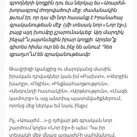
գրողների
կողքին
դու
եւս
ներկայ
ես
«
Առայժմ
»
խորագրով
ժողովածուի
մէջ
:
Ժամանակին
թւում
էր
,
որ
դա
մի
նոր
հասանք
է
Իրանահայ
գրականութեան
մէջ
(
մի
տեսակ
նոր
«
Նոր
էջ
»),
բայց
այդ
խումբը
չշարունակւեց
:
Այդ
մարդիկ
ինչպէ՞ս
յայտնւեցին
իրար
կողքի
:
Արդեօ՞ք
գիտես
հիմա
ուր
են
եւ
ինչ
են
անում
:
Դեռ
զբաղւո՞ւմ
են
գրականութեամբ
:
Թավրիզի կյանքից ու մարդկանց մասին
իրական դրվագներ կան իմ «Բախտ», «Վերջին
խաղը», «Ոգին», «Ինքնահաղթություն»,
«Անդունդի հատակին», «Արթնություն», «Մազե
կամուրջ» և այլ անտիպ պատմվածքներում,
որոնց մեջ ներկա եմ նաև ինքս:
Ոչ, «Առայժմ…»-ը դժվար թե գրական նոր
շարժում կոչես «Նոր Էջ»-ի պես: Դա իր
տեսակի մեջ մնաց
առայժմ
-ի սահմանում,