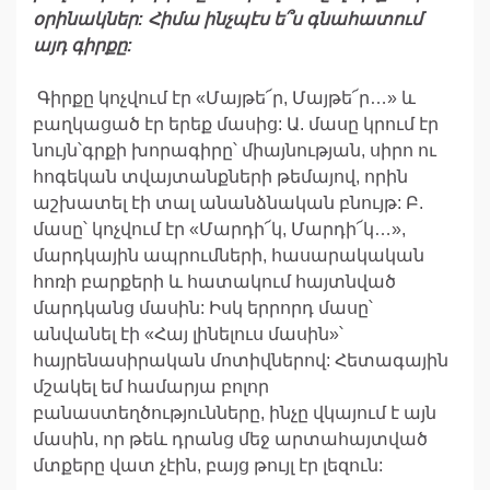
օրինակներ
:
Հիմա
ինչպէս
ե՞ս
գնահատում
այդ
գիրքը
:
Գիրքը կոչվում էր «Մայթե՜ր, Մայթե՜ր…» և
բաղկացած էր երեք մասից: Ա. մասը կրում էր
նույն՝գրքի խորագիրը՝ միայնության, սիրո ու
հոգեկան տվայտանքների թեմայով, որին
աշխատել էի տալ անանձնական բնույթ: Բ.
մասը՝ կոչվում էր «Մարդի՜կ, Մարդի՜կ…»,
մարդկային ապրումների, հասարակական
հոռի բարքերի և հատակում հայտնված
մարդկանց մասին: Իսկ երրորդ մասը՝
անվանել էի «Հայ լինելուս մասին»՝
հայրենասիրական մոտիվներով: Հետագային
մշակել եմ համարյա բոլոր
բանաստեղծությունները, ինչը վկայում է այն
մասին, որ թեև դրանց մեջ արտահայտված
մտքերը վատ չէին, բայց թույլ էր լեզուն: