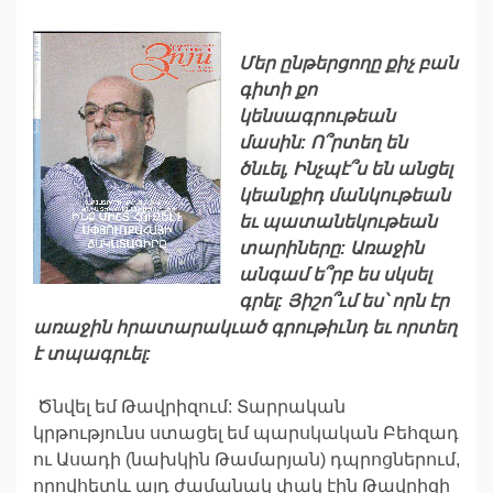
Մեր
ընթերցողը
քիչ
բան
գիտի
քո
կենսագրութեան
մասին:
Ո՞րտեղ
են
ծնւել,
Ինչպէ՞ս
են
անցել
կեանքիդ
մանկութեան
եւ
պատանեկութեան
տարիները:
Առաջին
անգամ
ե
՞
րբ
ես
սկսել
գրել:
Յիշո
՞
ւմ
ես
՝
որն
էր
առաջին
հրատարակւած
գրութիւնդ
եւ
որտեղ
է
տպագրւել:
Ծնվել եմ Թավրիզում: Տարրական
կրթությունս ստացել եմ պարսկական Բեհզադ
ու Ասադի (նախկին Թամարյան) դպրոցներում,
որովհետև այդ ժամանակ փակ էին Թավրիզի