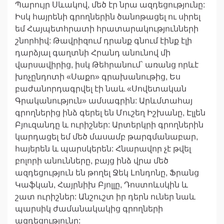
Պարույր Սևակով, մեծ էր նրա ազդեցությունը:
Իսկ հայրենի գրողներին ծանոթացել ու սիրել
եմ Հայպետհրատի հրատարակությունների
շնորհիվ: Թավրիզում դրանք գնում էինք էլի
դարձյալ գաղտնի Հրանդ անունով մի
վարսավիրից, իսկ Թեհրանում` առանց որևէ
խոչընդոտի «Սաքո» գրախանութից, Ես
բաժանորդագրվել էի նաև «Սովետական
Գրականություն» ամսագրին: Արևմտահայ
գրողներից ինձ գերել են Մուշեղ Իշխանը, Էլլեն
Բյուզանդը և ուրիշներ: Արտերկրի գրողներին
կարդացել եմ մեծ մասամբ թարգմանաբար,
հայերեն և պարսկերեն: Հնարավոր չէ թվել
բոլորի անունները, բայց ինձ վրա մեծ
ազդեցություն են թողել Ջեկ Լոնդոնը, Ֆրանց
Կաֆկան, Հայրնիխ Բյոլլը, Դոստոևսկին և
շատ ուրիշներ: Անշուշտ իր դերն ուներ նաև
պարսիկ ժամանակակից գրողների
ազդեցությունը: