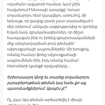
«դաժան» ավարտի համար, կամ չէին
հավանում Ինեսսայի արարքը՝ օտար
տղամարդու հետ կապվելու առումով, մի
երևույթ, որ ցավոք սրտի շատ տարածված է
մեր օրերում՝ անկախ ազգությունից ու կրոնից:
Եղան նաև գրականագետներ, որ ճիշտ
հասկացան ինձ ու իրենց գրախոսականների
մեջ անդրադարձան բուն թեմային՝
սփյուռքահայի ապրումներին: Մի խոսքով,
ոմանց համար ֆոնը սփյուռքահայի
ապրումներն էին, իսկ ոմանց համար՝
հերոսների կյանքի դրվագները…
Երիտասարդ
կնոջ
եւ
տարեց
տղամարդու
յարաբերութեան
թեման
կայ
նաեւ
ք
ո
այլ
պատմւածքներում:
Այսպէս
չէ՞:
Ոչ, չկա: Այդ թեման արծարծվել է միայն