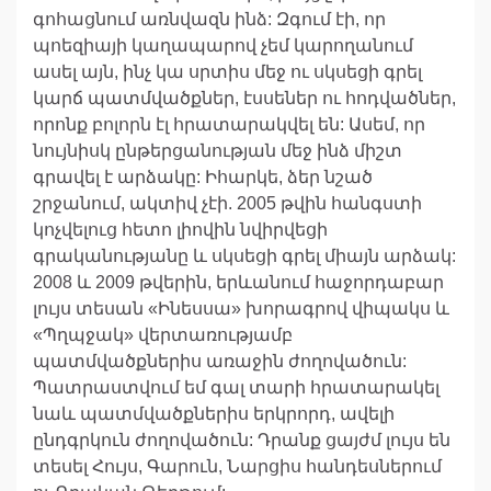
գոհացնում առնվազն ինձ: Զգում էի, որ
պոեզիայի կաղապարով չեմ կարողանում
ասել այն, ինչ կա սրտիս մեջ ու սկսեցի գրել
կարճ պատմվածքներ, էսսեներ ու հոդվածներ,
որոնք բոլորն էլ հրատարակվել են: Ասեմ, որ
նույնիսկ ընթերցանության մեջ ինձ միշտ
գրավել է արձակը: Իհարկե, ձեր նշած
շրջանում, ակտիվ չէի. 2005 թվին հանգստի
կոչվելուց հետո լիովին նվիրվեցի
գրականությանը և սկսեցի գրել միայն արձակ:
2008 և 2009 թվերին, երևանում հաջորդաբար
լույս տեսան «Ինեսսա» խորագրով վիպակս և
«Պղպջակ» վերտառությամբ
պատմվածքներիս առաջին ժողովածուն:
Պատրաստվում եմ գալ տարի հրատարակել
նաև պատմվածքներիս երկրորդ, ավելի
ընդգրկուն ժողովածուն: Դրանք ցայժմ լույս են
տեսել Հույս, Գարուն, Նարցիս հանդեսներում