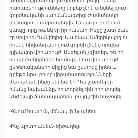
տարի աշխատել էին միասին, բայց իրենց
հարաբերությունները երբեք չէին անցնել զուտ
գործնականի սահմանագծից: Ժամանակի
ընթացքում ամրապնդվել էր այս յուրտեսակ
կապը, որը թանկ էր իր համար: Ինքը շատ բան
էր սովորել Դանիելից: Նա եկավ Ամերիկայից ու
իրենց հիվանդանոցում գործի լծվեց որպես`
գլխավոր վիրաբույժ: Անժելան չգիտեր, թե իր
որ արժանիքների համար, մյուս վիրաբույժ-
ընթերակաների միջից նա ընտրեց իրեն և
գրեթե նրա բոլոր վիրահատությունների
ժամանակ ինքը ներկա էր: Դա շարժել էր
ոմանց նախանձը, որ փորձել էին հոր փորել
Անժելայի ճանապարհին, բայց չէին հաջողել:
-Գնում ես տուն, մենակ, ի՞նչ անես:
-Ինչ պիտի անեմ,- ծիծաղեց: