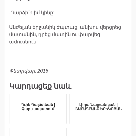
-Դարձի՛ր իմ կինը:
Անժելան երջանիկ ժպտաց, անխոս վերցրեց
մատանին, դրեց մատին ու փարվեց
ամուսնուն:
Փետրվար,
2016
Կարդացեք նաև
Դւին Գալստեան |
Լիդա Նալբանդյան |
Չարևապատում
ՇԱՐԱԴՐԱՆՔ ԵՐԵԿՈՅԱՆ