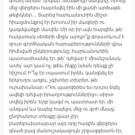
գունդ արած՝ երկար, սևաթույր մազերը, որոնց
մեջ վերջերս հայտնվել էին մի քանի արծաթե
թելիկներ… Տարեց հարևանուհին միշտ
հիացմունքով էր խոսում իր մազերի ու
կազմվածքի մասին: Մի օր իր այն հարցին, թե
հակառակ սեռերի միջև արդյո՞ք գոյատևում է
զուտ գործնական հարաբերությունների վրա
հիմնված ընկերությունը, հարևանուհին
պատասխանել էր, թե՝ դժվար է միանշանակ
ասել՝ այո կամ ոչ, թեև ինքը նման դեպք չի
հիշում: Ի՞նչ էր սպասում իրեն. կանգնել էր
երկուղու առջև. չգիտեր տխրեր, թե
ուրախանար: «Դու պարզերես ես դուրս եկել
ավելի դժվար իրադրություններից»,-սիրտ
տվեց իրեն: Երբ կազմ ու պատրատ էր, մի
անգամ ևս նայեց հայելու մեջ ու գոհ մնաց.
ընդհանուր տեսքը վատ չէր,
բարեբախտաբար այդ օրը հագին վերջերս
գնած բաց մանուշակագույն շրջազգեստն էր,