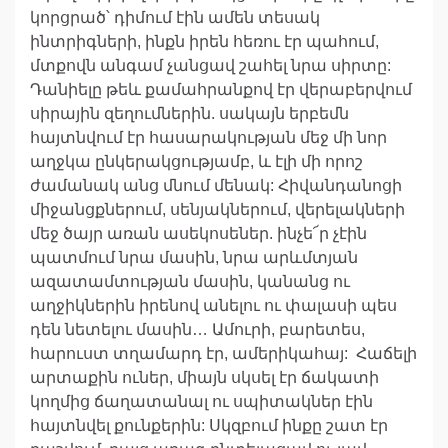
կորցրած՝ դիմում էին ամեն տեսակ
ինտրիգների, ինքն իրեն հեռու էր պահում,
մտքովն անգամ չանցավ շահել նրա սիրտը:
Դանիելը թեև քամահրանքով էր վերաբերվում
սիրային զեղումներին. սակայն երբեմն
հայտնվում էր հասարակության մեջ մի նոր
աղջկա ընկերակցությամբ, և էլի մի որոշ
ժամանակ անց մնում մենակ: Հիվանդանոցի
միջանցքներում, սենյակներում, վերելակների
մեջ ծայր առան ասեկոսեներ. ինչե՜ր չէին
պատմում նրա մասին, նրա արևմտյան
ազատամտության մասին, կանանց ու
աղջիկներին իրենով անելու ու փալասի պես
դեն նետելու մասին… Ամուրի, բարետես,
հարուստ տղամարդ էր, ամերիկահայ: Հաճելի
արտաքին ուներ, միայն սկսել էր ճակատի
կողմից ճաղատանալ ու սպիտակներ էին
հայտնվել քունքերին: Սկզբում ինքը շատ էր