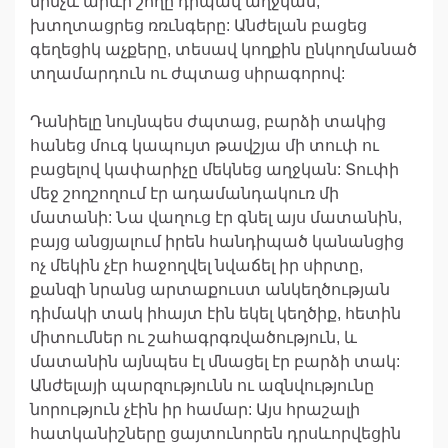
մինչև արևի շողը դիպավ աղջկան,
խտղտացրեց ռռւնգերը: Անժելան բացեց
գեղեցիկ աչքերը, տեսավ կողքին ընկողմանած
տղամարդուն ու ժպտաց սիրագորով:
Դանիելը նույնպես ժպտաց, բարձի տակից
հանեց մուգ կապույտ թավշյա մի տուփ ու
բացելով կափարիչը մեկնեց աղջկան: Տուփի
մեջ շողշողում էր ադամանդակուռ մի
մատանի: Նա վաղուց էր գնել այս մատանին,
բայց անցյալում իրեն հանդիպած կանանցից
ոչ մեկին չէր հաջողվել նվաճել իր սիրտը,
քանզի նրանց արտաքուստ անկեղծության
դիմակի տակ իհայտ էին եկել կեղծիք, հետին
միտումներ ու շահագրգռվածություն, և
մատանին այնպես էլ մնացել էր բարձի տակ:
Անժելայի պարզությունն ու ազնվությունը
նորություն չէին իր համար: Այս հրաշալի
հատկանիշները ցայտունորեն դրսևորվեցին