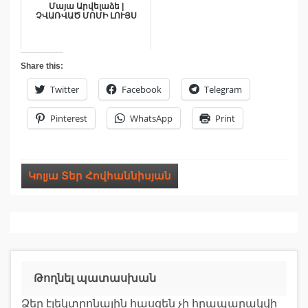
Մայա Արվելաձե |
ՉՎԱՌՎԱԾ ՄՈՄԻ ԼՈՒՅՍ
Share this:
Twitter
Facebook
Telegram
Pinterest
WhatsApp
Print
Կոլյա Տեր Հովհաննիսյան
Թողնել պատասխան
Ձեր էլեկտրոնային հասցեն չի հրապարակվի