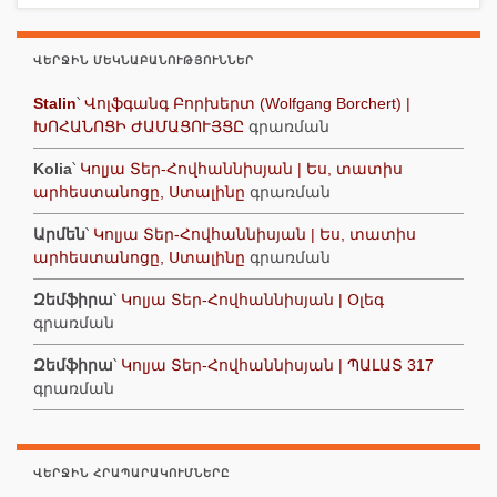
ՎԵՐՋԻՆ ՄԵԿՆԱԲԱՆՈՒԹՅՈՒՆՆԵՐ
Stalin
՝
Վոլֆգանգ Բորխերտ (Wolfgang Borchert) |
ԽՈՀԱՆՈՑԻ ԺԱՄԱՑՈՒՅՑԸ
գրառման
Kolia
՝
Կոլյա Տեր-Հովհաննիսյան | Ես, տատիս
արհեստանոցը, Ստալինը
գրառման
Արմեն
՝
Կոլյա Տեր-Հովհաննիսյան | Ես, տատիս
արհեստանոցը, Ստալինը
գրառման
Զեմֆիրա
՝
Կոլյա Տեր-Հովհաննիսյան | Օլեգ
գրառման
Զեմֆիրա
՝
Կոլյա Տեր-Հովհաննիսյան | ՊԱԼԱՏ 317
գրառման
ՎԵՐՋԻՆ ՀՐԱՊԱՐԱԿՈՒՄՆԵՐԸ