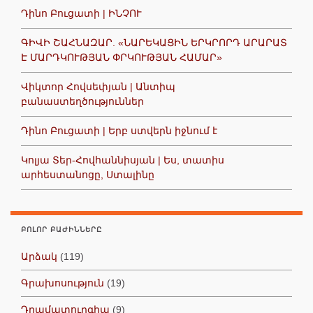
Դինո Բուցատի | ԻՆՉՈՒ
ԳԻՎԻ ՇԱՀՆԱԶԱՐ. «ՆԱՐԵԿԱՑԻՆ ԵՐԿՐՈՐԴ ԱՐԱՐԱՏ
Է ՄԱՐԴԿՈՒԹՅԱՆ ՓՐԿՈՒԹՅԱՆ ՀԱՄԱՐ»
Վիկտոր Հովսեփյան | Անտիպ
բանաստեղծություններ
Դինո Բուցատի | Երբ ստվերն իջնում է
Կոլյա Տեր-Հովհաննիսյան | Ես, տատիս
արհեստանոցը, Ստալինը
ԲՈԼՈՐ ԲԱԺԻՆՆԵՐԸ
Արձակ
(119)
Գրախոսություն
(19)
Դրամատուրգիա
(9)