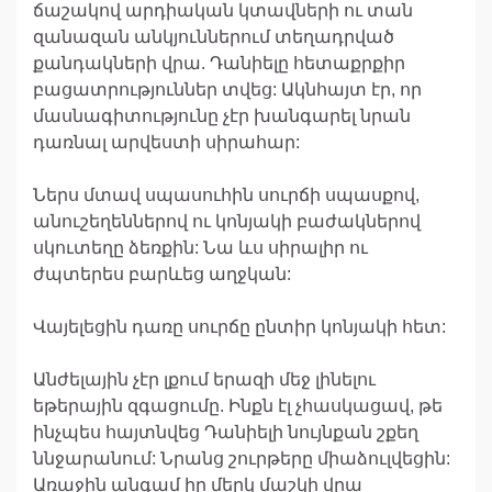
ճաշակով արդիական կտավների ու տան
զանազան անկյուններում տեղադրված
քանդակների վրա. Դանիելը հետաքրքիր
բացատրություններ տվեց: Ակնհայտ էր, որ
մասնագիտությունը չէր խանգարել նրան
դառնալ արվեստի սիրահար:
Ներս մտավ սպասուհին սուրճի սպասքով,
անուշեղեններով ու կոնյակի բաժակներով
սկուտեղը ձեռքին: Նա ևս սիրալիր ու
ժպտերես բարևեց աղջկան:
Վայելեցին դառը սուրճը ընտիր կոնյակի հետ:
Անժելային չէր լքում երազի մեջ լինելու
եթերային զգացումը. Ինքն էլ չհասկացավ, թե
ինչպես հայտնվեց Դանիելի նույնքան շքեղ
ննջարանում: Նրանց շուրթերը միաձուլվեցին:
Առաջին անգամ իր մերկ մաշկի վրա