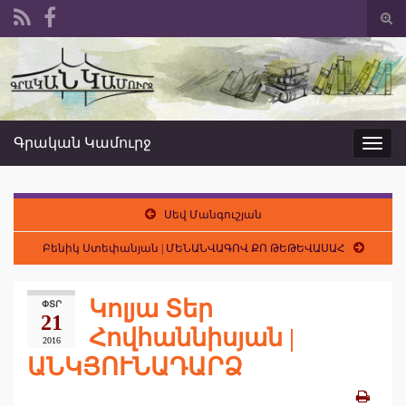
Togg
sear
Search for:
form
Գրական Կամուրջ
Toggl
navig
Սեվ Մանգուշյան
Բենիկ Ստեփանյան | ՄԵՆԱՆՎԱԳՈՎ ՔՈ ԹԵԹԵՎԱՍԱՀ
Կոլյա Տեր
ՓՏՐ
21
Հովհաննիսյան |
2016
ԱՆԿՅՈՒՆԱԴԱՐՁ