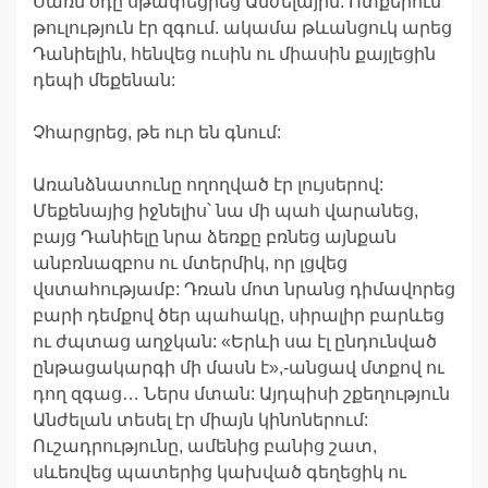
Սառն օդը սթափեցրեց Անժելային: Ոտքերում
թուլություն էր զգում. ակամա թևանցուկ արեց
Դանիելին, հենվեց ուսին ու միասին քայլեցին
դեպի մեքենան:
Չհարցրեց, թե ուր են գնում:
Առանձնատունը ողողված էր լույսերով:
Մեքենայից իջնելիս՝ նա մի պահ վարանեց,
բայց Դանիելը նրա ձեռքը բռնեց այնքան
անբռնազբոս ու մտերմիկ, որ լցվեց
վստահությամբ: Դռան մոտ նրանց դիմավորեց
բարի դեմքով ծեր պահակը, սիրալիր բարևեց
ու ժպտաց աղջկան: «Երևի սա էլ ընդունված
ընթացակարգի մի մասն է»,-անցավ մտքով ու
դող զգաց… Ներս մտան: Այդպիսի շքեղություն
Անժելան տեսել էր միայն կինոներում:
Ուշադրությունը, ամենից բանից շատ,
սևեռվեց պատերից կախված գեղեցիկ ու