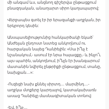
մի անգամ ևս, անցնող գիշերվա ընթացքում
բնազդական, անաղարտ սիրո կաղապարով:
Վերջապես գտել էր իր երազանքի աղջկան, իր
երկրորդ կեսին:
Անսպասելիությունից հանկարծակի եկած՝
Անժելան ընդոստ նստեց անկողնում ու
հարցական նայեց Դանիելին: «Սա ի՞նչ է
նշանակում,- ասում էր նրա հայացքը,- և ինչո՞ւ
այս պահին, անկողնում, ի՞նչն էր խանգարում
մատանին նվիրել ընթրիքի ընթացքում, տանը,
նախքան…»:
-Ուզեցի նախ քննել սիրտդ… մարմինդ…-
աղջկա մտքերը կարդալով, կատակախառն
ասաց Դանիելը մասնագիտական տոնով:
-Եվ, ի՞նչ…