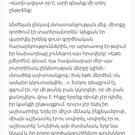
-Վաղն ազատ օր է, արի գնանք մի տեղ
ընթրենք:
Անժելան ընկավ մտատանջության մեջ, միտքը
գործում էր տարերայնորեն: Այնքան էր
վարժվել իրենց զուտ գործնական
հարաբերություններին, որ արտառոց էր թվում
իր նախադեպը չունեցող այս հրավերը: «Եթե
չմերժեմ, գնամ, դա հավանաբար մեր այս
յուրօրինակ ընկերության վերջը կլինի,-
մտածեց ափսոսանքով,- իսկ եթե մերժեմ, սև
ամպեր կկուտակվեն…»: Երկու դեպքում էլ,
զգում էր, որ մի թանկ բան կկորցնի, որ մի բան
քանդվելու վրա է: Ինքը երբեք ռիսկի չէր դիմել
իր կյանքի ընթացքում, դուրս չէր եկել իր
աշխարհից, եղել էր միշտ մենակ, ինքնամփոփ,
միայն աշխատել էր ու սովորել, սովորել էր ու
աշխատել: Նույնիսկ այն ժամանակ, երբ նա
եկավ և իր բոլոր գործակցուհիները գլուխները