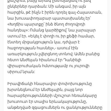
քաշվում, բայց արագ ընտելացավ ու լավ
ընկերներ դարձան: Մի անգամ, իր այն
հարցին, թէ ինչն է իրեն դրդել գալ Հայաստան,
նա խուսափողաբար պատասխանել էր՝
«Խղճիս պարտքը՝ ինձ ծնող ժողովրդի
հանդեպ»: Ոմանց կարծիքով՝ նա չարաչար
ստում էր. «Եկել է փողի ու իր քեֆի համար,
էնտեղ մրցակցություն կա, դժվար է
հաջողության հասնել»,- ասում էին
առարկություն չվերցնող տոնով: Ամեն բանից
հետո Անժելան հիանում էր Դանիելի
վիրաբուժական հմտությամբ ու յուրովի
սիրում նրան:
Իրավիճակի հնարավոր փոփոխությունը
խրտնեցնում էր Անժելային, բայց նոր
հարաբերությունների մշուշոտ հեռանկարը
խուտուտ էր տալիս երևակայությունը,
անթեղված զգացումներն ու ցանկությունները