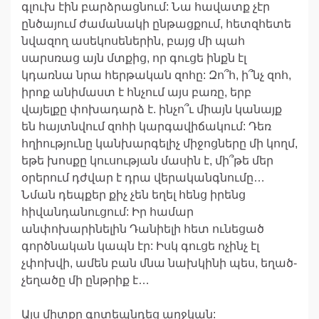
գլուխ էին բարձրացնում: Նա հավատք չէր
ընծայում ժամանակի ընթացքում, հետզհետե
նվազող ասեկոսեներին, բայց մի պահ
սարսռաց այն մտքից, որ գուցե ինքն էլ
կդառնա նրա հերթական զոհը: Զո՞հ, ի՞նչ զոհ,
իրոք անիմաստ է հնչում այս բառը, երբ
վայելքը փոխադարձ է. ինչո՞ւ միայն կանայք
են հայտնվում զոհի կարգավիճակում: Դեռ
հղիությունը կանխարգելիչ միջոցները մի կողմ,
եթե խոսքը կուսության մասին է, մի՞թե մեր
օրերում դժվար է դրա վերականգնումը…
Նման դեպքեր քիչ չեն եղել հենց իրենց
հիվանդանուցում: Իր համար
անփոխարինելին Դանիելի հետ ունեցած
գործնական կապն էր: Իսկ գուցե ոչինչ էլ
չփոխվի, ամեն բան մնա նախկինի պես, եղած-
չեղածը մի ընթրիք է…
Այս միտքը գոտեպնդեց աղջկան: