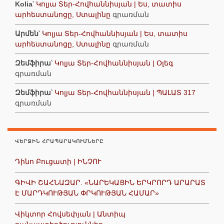
Kolia
՝
Կոլյա Տեր-Հովհաննիսյան | Ես, տատիս
արհեստանոցը, Ստալինը
գրառման
Արմեն
՝
Կոլյա Տեր-Հովհաննիսյան | Ես, տատիս
արհեստանոցը, Ստալինը
գրառման
Զեմֆիրա
՝
Կոլյա Տեր-Հովհաննիսյան | Օլեգ
գրառման
Զեմֆիրա
՝
Կոլյա Տեր-Հովհաննիսյան | ՊԱԼԱՏ 317
գրառման
ՎԵՐՋԻՆ ՀՐԱՊԱՐԱԿՈՒՄՆԵՐԸ
Դինո Բուցատի | ԻՆՉՈՒ
ԳԻՎԻ ՇԱՀՆԱԶԱՐ. «ՆԱՐԵԿԱՑԻՆ ԵՐԿՐՈՐԴ ԱՐԱՐԱՏ
Է ՄԱՐԴԿՈՒԹՅԱՆ ՓՐԿՈՒԹՅԱՆ ՀԱՄԱՐ»
Վիկտոր Հովսեփյան | Անտիպ