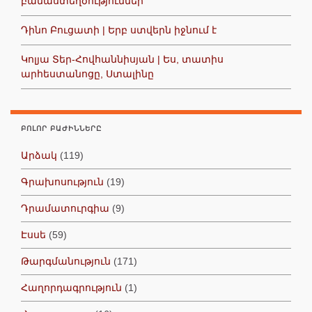
բանաստեղծություններ
Դինո Բուցատի | Երբ ստվերն իջնում է
Կոլյա Տեր-Հովհաննիսյան | Ես, տատիս
արհեստանոցը, Ստալինը
ԲՈԼՈՐ ԲԱԺԻՆՆԵՐԸ
Արձակ
(119)
Գրախոսություն
(19)
Դրամատուրգիա
(9)
Էսսե
(59)
Թարգմանություն
(171)
Հաղորդագրություն
(1)