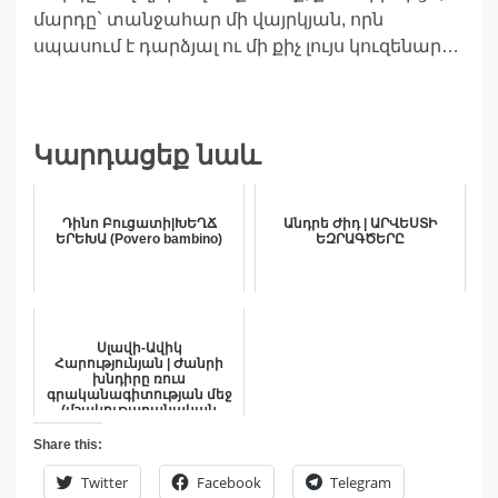
մարդը` տանջահար մի վայրկյան, որն
սպասում է դարձյալ ու մի քիչ լույս կուզենար…
Կարդացեք նաև
Դինո Բուցատի|ԽԵՂՃ
Անդրե Ժիդ | ԱՐՎԵՍՏԻ
ԵՐԵԽԱ (Povero bambino)
ԵԶՐԱԳԾԵՐԸ
Սլավի-Ավիկ
Հարությունյան | Ժանրի
խնդիրը ռուս
գրականագիտության մեջ
(մշակութաբանական
մոտեցում)
Share this:
Twitter
Facebook
Telegram