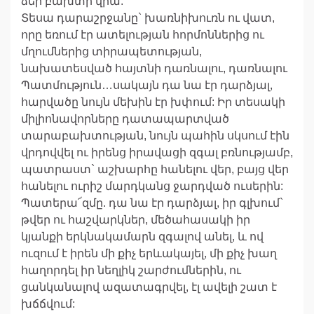
ձեր բախտի վրա:
Տեսա դարաշրջանը` խառնիխուռն ու վատ,
որը եռում էր ատելության հորմոններից ու
մղումներից տիրապետության,
նախատեսված հայտնի դառնալու, դառնալու
Պատմություն…սակայն դա նա էր դարձյալ,
հարվածը նույն մեխին էր խփում: Իր տեսակի
միլիոնավորները դատապարտված
տարաբախտության, նույն պահին սկսում էին
վրդովվել ու իրենց իրավացի զգալ բռնությամբ,
պատրաստ` աշխարհը հանելու վեր, բայց վեր
հանելու ուրիշ մարդկանց ջարդված ուսերին:
Պատերա՜զմը. դա նա էր դարձյալ, իր գլխում`
թվեր ու հաշվարկներ, մեծահասակի իր
կյանքի երկնակամարն զգալով անել, և ով
ուզում է իրեն մի քիչ երևակայել, մի քիչ խաղ
հաղորդել իր նեղլիկ շարժումներին, ու
ցանկանալով ազատագրվել, էլ ավելի շատ է
խճճվում: