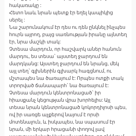
հակառակը :
Հետո նաև նրան պետք էր եղել կապիկից
սերել :
Նա շարունակում էր դես ու դեն ընկնել ինչպես
հուրն այրող, բայց սառնության իրանը այնտեղ
էր, նրա մաշկի տակ:
Չտեսա մարդուն, որ հաշվարկ աներ հանուն
մարդու, ես տեսա` այստեղ ջարդում են
մարդկանց: Այստեղ ջարդում են նրանց, մեկ
այլ տեղ` գլխներին գլխարկ հագցնում, ու
մշտապես նա ծառայում է: Որպես ոտքի տակ
տրորված ճանապարհ` նա ծառայում է:
Չտեսա մարդուն կենտրոնացած` իր
հիասքանչ կեցության վրա խորհելիս: Այլ
տեսա նրան կենտրոնացած կոկորդիլոսի պես,
ով իր սառցե աչքերով նայում է որսի
մոտենալուն, և իսկապես, նա սպասում էր
նրան, մի երկար հրացանի փողով լավ