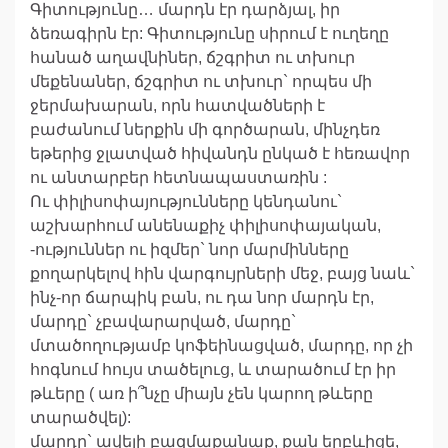
Գիտությունը… մարդն էր դարձյալ, իր
ձեռագիրն էր: Գիտությունը սիրում է ուղեղը
հանած աղավնիներ, ճշգրիտ ու տխուր
մեքենաներ, ճշգրիտ ու տխուր` որպես մի
ջերմախարան, որն հատվածների է
բաժանում ներքին մի գործարան, մինչդեռ
եթերից ջլատված հիվանդն ընկած է հեռավոր
ու անտարբեր հետնապաստառին :
Ու փիլիսոփայությունները կենդանու`
աշխարհում անենաքիչ փիլիսոփայական,
-ություններ ու իզմեր` նոր մարմինները
քողարկելով հին վարգույրների մեջ, բայց նաև`
ինչ-որ ճարպիկ բան, ու դա նոր մարդն էր,
մարդը` չբավարարված, մարդը`
մտածողությամբ կոֆեինացված, մարդը, որ չի
հոգնում հույս տածելուց, և տարածում էր իր
թևերը ( առ ի՞նչը միայն չեն կարող թևերը
տարածվել):
մարդը` ավելի բազմաքանաք, քան երբևիցե,