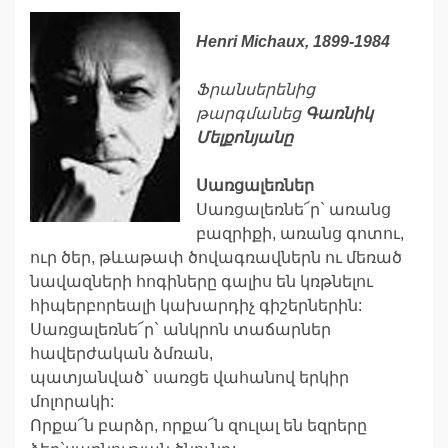
Henri Michaux, 1899-1984
Ֆրանսերենից
թարգմանեց
Գառնիկ
Մելքոնյանը
Սառցալեռներ
Սառցալեռնե՜ր` առանց
բազրիքի, առանց գոտու,
ուր ծեր, թևաթափ ծովագռավներն ու մեռած
նավազների հոգիները գալիս են կռթնելու
հիպերբորեալի կախարդիչ գիշերներին:
Սառցալեռնե՜ր` անկրոն տաճարներ
հավերժական ձմռան,
պատյանված` սառցե վահանով երկիր
մոլորակի:
Որքա՜ն բարձր, որքա՜ն զուլալ են եզրերը