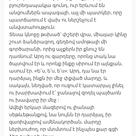
բյուրեղապակյա գունդ, ուր երևում են
անցումներն ապագայի, այլ մի պատկեր, որը
պատճառում է վախ ու ներշնչում է
անվստահություն:
Տեսա կնոջը թսխած՝ փշերի վրա, միալար կինը
շուտ ձանձրացող, գեղձով ամոթալի մի
գործարանի, որից աչքերն իր քնուշ են
դառնում: Արդ ու զարդերը, որոնց տակ նա
ծպտվում էր և որոնք ինքը սիրում էր այնքան,
ասում էր. «Ե՛ս, ե՛ս, ե՛ս»: Արդ, դա նա էր
դարձյալ, ինքն իր մեջ փքված մարդը, և
սակայն, նեղված, որ ուզում է կատարյալ լինել
ու խարխափում է` ջանալով զոդել պայծառն
ու խավարը իր մեջ :
Ավելի երկար մազերով ու լիանայի
սեթևեթանքով, նա նույնն էր դարձյալ, իր
զառիվայրով ամենակործան, մարդը
ներխուժող, որ մտմտում է ինչպես քար գցի