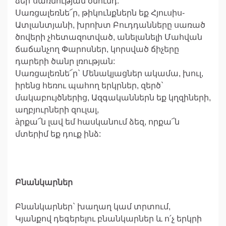
ձեր`սառնության ծնունդ:
Սառցալեռնե՜ր, թիկունքներն եք Հյուսիս-
Ատլանտյանի, խրոխտ Բուդդանները սառած
ծովերի չհետազոտված, անելանելի Մահվան
ճաճանչող Փարոսներ, կորսված ճիչերը
դարերի ծանր լռության:
Սառցալեռնե՜ր` Մենակյացներ ակամա, խուլ,
իրենց հեռու պահող երկրներ, զերծ`
մակաբույծներից, Ազգականներն եք կղզիների,
աղբյուրների զուլալ,
àրքա՜ն լավ եմ հասկանում ձեզ, որքա՜ն
մտերիմ եք դուք ինձ:
Բնանկարներ
Բնանկարներ` խաղաղ կամ տրտում,
Կյանքով դեգերելու բնանկարներ և ո՛չ երկրի