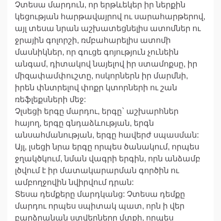
Չտեսա մարդուն, որ երթևեկեր իր ներքին
կեցության հարթավայրով ու սարահարթերով,
այլ տեսա նրան աշխատեցնելիս ատոմներ ու
ջրային գոլորշի, ռմբահարելիս ատոմի
մասնիկներ, որ գուցե գոյություն չունեին
անգամ, դիտակով նայելով իր ստամոքսը, իր
միզափամփուշտը, ոսկորներն իր մարմնի,
իրեն փնտրելով փոքր կտորների ու շան
ռեֆլեքսների մեջ:
Չլսեցի երգը մարդու, երգը` աշխարհներ
հայող, երգը գնդաձևության, երգն
անսահմանության, երգը հավերժ սպասման:
Այլ, լսեցի նրա երգը որպես ծանակում, որպես
ջղակծկում, նման վագրի երգին, որն անձամբ
լծվում է իր մատակարարման գործին ու
ամբողջովին նվիրվում դրան:
Տեսա դեմքերը մարդկանց: Չտեսա դեմքը
մարդու որպես սպիտակ պատ, որն ի վեր
բարձրանան ստվերները մտքի, որպես