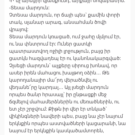
-Ի՞նչ արեցիր կյանքումդ, արքայի սովաբաժին:
-Տեսա մարդուն:
Չտեսա մարդուն, որ ճայի պես` քամին փորի
տակ, սլանար արագ, անսահման ծովի
վրայով:
Տեսա մարդուն կռացած, ում ջահը մլմլում էր,
ու նա փնտրում էր: Ուներ ցատկի
պատրաստվող ոջիլի լրջություն, բայց իր
ցատկն հազվադեպ էր ու կանոնակարգված:
Չլսեցի մարդուն` աչքերը սիրուց խոնավ, որ
ասեր իրեն մահացու խայթող օձին… Թե
կարողանայիր մա՜րդ վերածնվել ու
վեդանե՜րը կարդալ… Այլ լսեցի մարդուն
որպես ծանր հրասայլ` իր ընթացքի մեջ
ճզմելով մահամերձներին ու մեռածներին, ու
ետ չէր շրջվում: Քիթն իր վեր էր տնկած`
վիկինգների նավերի պես, բայց նա չէր նայում
երկնքին որպես աստվածների կացարանի, նա
նայում էր երկնքին կասկածամտորեն,