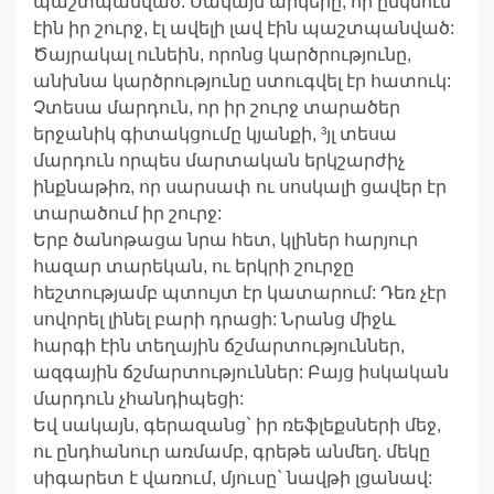
պաշտպանված: Սակայն արկերը, որ ընկնում
էին իր շուրջ, էլ ավելի լավ էին պաշտպանված:
Ծայրակալ ունեին, որոնց կարծրությունը,
անխնա կարծրությունը ստուգվել էր հատուկ:
Չտեսա մարդուն, որ իր շուրջ տարածեր
երջանիկ գիտակցումը կյանքի, ³յլ տեսա
մարդուն որպես մարտական երկշարժիչ
ինքնաթիռ, որ սարսափ ու սոսկալի ցավեր էր
տարածում իր շուրջ:
Երբ ծանոթացա նրա հետ, կլիներ հարյուր
հազար տարեկան, ու երկրի շուրջը
հեշտությամբ պտույտ էր կատարում: Դեռ չէր
սովորել լինել բարի դրացի: Նրանց միջև
հարգի էին տեղային ճշմարտություններ,
ազգային ճշմարտություններ: Բայց իսկական
մարդուն չհանդիպեցի:
Եվ սակայն, գերազանց` իր ռեֆլեքսների մեջ,
ու ընդհանուր առմամբ, գրեթե անմեղ. մեկը
սիգարետ է վառում, մյուսը` նավթի լցանավ: