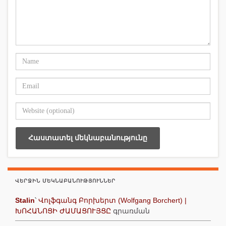
ՎԵՐՋԻՆ ՄԵԿՆԱԲԱՆՈՒԹՅՈՒՆՆԵՐ
Stalin
՝
Վոլֆգանգ Բորխերտ (Wolfgang Borchert) |
ԽՈՀԱՆՈՑԻ ԺԱՄԱՑՈՒՅՑԸ
գրառման