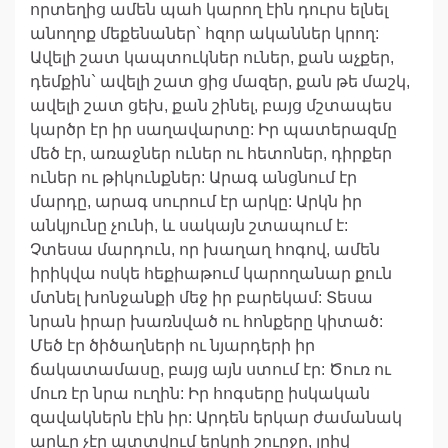
որտեղից ամեն պահ կարող էին դուրս ելնել
անողոք մեքենաներ` հզոր ականներ կրող:
Ավելի շատ կապտուկներ ուներ, քան աչքեր,
դեմքին` ավելի շատ ցից մազեր, քան թե մաշկ,
ավելի շատ ցեխ, քան շինել, բայց մշտապես
կարծր էր իր սաղավարտը: Իր պատերազմը
մեծ էր, առաջներ ուներ ու հետոներ, դիրքեր
ուներ ու թիկունքներ: Արագ անցնում էր
մարդը, արագ սուրում էր արկը: Արկն իր
անկյունը չունի, և սակայն շտապում է:
Չտեսա մարդուն, որ խաղաղ հոգով, ամեն
իրիկվա ոսկե հեքիաթում կարողանար քուն
մտնել խոնջանքի մեջ իր բարեկամ: Տեսա
նրան իրար խառնված ու հոնքերը կիտած:
Մեծ էր ծիծաղների ու նյարդերի իր
ճակատամասը, բայց այն ստում էր: Ծուռ ու
մուռ էր նրա ուղին: Իր հոգսերը իսկական
զավակներն էին իր: Արդեն երկար ժամանակ
արևը չէր պտտվում երկրի շուրջը, լրիվ