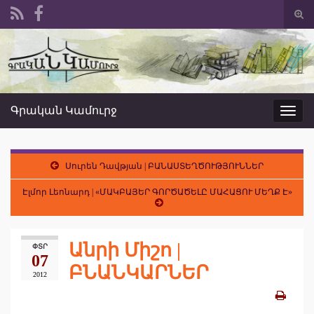
Togg
sear
Search for:
form
Գրական Կամուրջ
Toggl
navig
Սուրեն Դավթյան | ԲԱՆԱՍՏԵՂԾՈՒԹՅՈՒՆՆԵՐ
Էլմոր Լեոնարդ | «ՄԱԿԲԱՅԵՐ ԳՈՐԾԱԾԵԼԸ ՄԱՀԱՑՈՒ ՄԵՂՔ Է»
Անրի Միշո |
ՓՏՐ
07
ԲՆԱՆԿԱՐՆԵՐ
2012