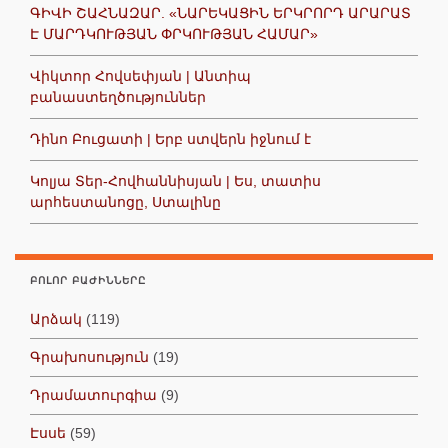
ԳԻՎԻ ՇԱՀՆԱԶԱՐ. «ՆԱՐԵԿԱՑԻՆ ԵՐԿՐՈՐԴ ԱՐԱՐԱՏ
Է ՄԱՐԴԿՈՒԹՅԱՆ ՓՐԿՈՒԹՅԱՆ ՀԱՄԱՐ»
Վիկտոր Հովսեփյան | Անտիպ
բանաստեղծություններ
Դինո Բուցատի | Երբ ստվերն իջնում է
Կոլյա Տեր-Հովհաննիսյան | Ես, տատիս
արհեստանոցը, Ստալինը
ԲՈԼՈՐ ԲԱԺԻՆՆԵՐԸ
Արձակ
(119)
Գրախոսություն
(19)
Դրամատուրգիա
(9)
Էսսե
(59)