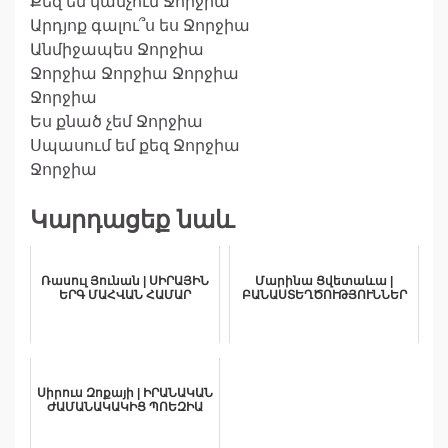
Քեզ եմ կանչում Ջորջիա
Արդյոք գալու՞ս ես Ջորջիա
Անմիջապես Ջորջիա
Ջորջիա Ջորջիա Ջորջիա
Ջորջիա
Ես քնած չեմ Ջորջիա
Սպասում եմ քեզ Ջորջիա
Ջորջիա
Կարդացեք նաև
Ռասուլ Յունան | ՍԻՐԱՅԻՆ
Մարինա Ցվետաևա |
ԵՐԳ ՄԱՀՎԱՆ ՀԱՄԱՐ
ԲԱՆԱՍՏԵՂԾՈՒԹՅՈՒՆՆԵՐ
Սիրուս Զոքայի | ԻՐԱՆԱԿԱՆ
ԺԱՄԱՆԱԿԱԿԻՑ ՊՈԵԶԻԱ