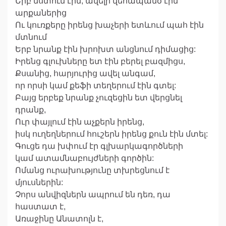
Երբ նստում էին, ավելի վեհապանծ էին
արքաներից
Ու կուռքերը իրենց խաչերի ետևում պահ էին
մտնում
Երբ նրանք էին խրոխտ անցնում դիմացից:
Իրենց գլուխները ետ էին բերել բազմիցս,
Քսանից, հարյուրից ավել անգամ,
որ որսի կամ քեֆի տեղերում էին գտել:
Բայց երբեք նրանք չուզեցին ետ վերցնել
դրանք,
Ուր փայլում էին աչքերն իրենց,
իսկ ուղեղներում հուշերն իրենց քուն էին մտել:
Գուցե դա խփում էր գլխարկագործների
կամ ատամնաբույժների գործին:
Ոմանց ուրախությունը տխրեցնում է
մյուսներին:
Չորս անվիզներն ապրում են դեռ, դա
հաստատ է,
Առաջինը Անատոլն է,