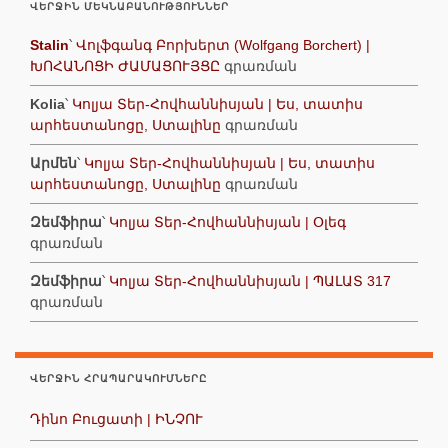
ՎԵՐՋԻՆ ՄԵԿՆԱԲԱՆՈՒԹՅՈՒՆՆԵՐ
Stalin
՝
Վոլֆգանգ Բորխերտ (Wolfgang Borchert) |
ԽՈՀԱՆՈՑԻ ԺԱՄԱՑՈՒՅՑԸ
գրառման
Kolia
՝
Կոլյա Տեր-Հովհաննիսյան | Ես, տատիս
արհեստանոցը, Ստալինը
գրառման
Արմեն
՝
Կոլյա Տեր-Հովհաննիսյան | Ես, տատիս
արհեստանոցը, Ստալինը
գրառման
Զեմֆիրա
՝
Կոլյա Տեր-Հովհաննիսյան | Օլեգ
գրառման
Զեմֆիրա
՝
Կոլյա Տեր-Հովհաննիսյան | ՊԱԼԱՏ 317
գրառման
ՎԵՐՋԻՆ ՀՐԱՊԱՐԱԿՈՒՄՆԵՐԸ
Դինո Բուցատի | ԻՆՉՈՒ