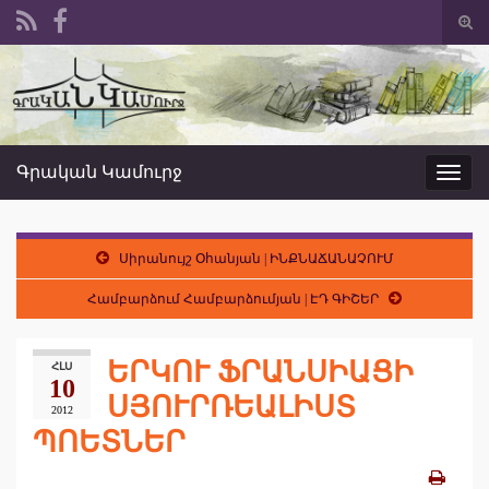
Togg
sear
Search for:
form
Գրական Կամուրջ
Toggl
navig
Սիրանույշ Օհանյան | ԻՆՔՆԱՃԱՆԱՉՈՒՄ
Համբարձում Համբարձումյան | ԷԴ ԳԻՇԵՐ
ԵՐԿՈՒ ՖՐԱՆՍԻԱՑԻ
ՀԼՍ
10
ՍՅՈՒՐՌԵԱԼԻՍՏ
2012
ՊՈԵՏՆԵՐ